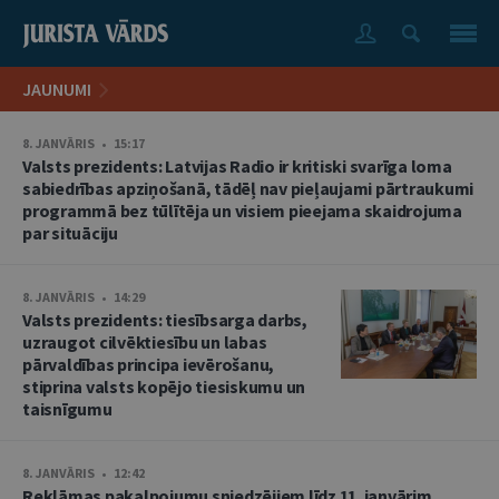
JAUNUMI
8. JANVĀRIS • 15:17
Valsts prezidents: Latvijas Radio ir kritiski svarīga loma
sabiedrības apziņošanā, tādēļ nav pieļaujami pārtraukumi
programmā bez tūlītēja un visiem pieejama skaidrojuma
par situāciju
8. JANVĀRIS • 14:29
Valsts prezidents: tiesībsarga darbs,
uzraugot cilvēktiesību un labas
pārvaldības principa ievērošanu,
stiprina valsts kopējo tiesiskumu un
taisnīgumu
8. JANVĀRIS • 12:42
Reklāmas pakalpojumu sniedzējiem līdz 11. janvārim