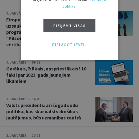
politikā
.
4. JANVĀRIS • 09:34
Eiropas Komisija ir izsludinājusi
uzsaukumus projektu iesniegšanai
PIEŅEMT VISAS
programmās "Tiesiskums" un
"Pilsoņi, vienlīdzība, tiesības un
vērtības"
PIELĀGOT IZVĒLI
4. JANVĀRIS • 09:11
Garākais, īsākais, apspriestākais? 10
fakti par 2023. gada jaunajiem
likumiem
3. JANVĀRIS • 14:08
Valsts prezidents: arī šogad sodu
politika, kas skar valsts drošības
jautājumus, būs uzmanības centrā
3. JANVĀRIS • 10:11