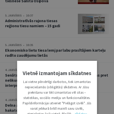
tiesnese Sanita Osipova
5. JANVĀRIS • 10:37
Administratīvās rajona tiesas
reģionu tiesu namiem – 15 gadi
5. JANVĀRIS • 10:35
Ekonomisko lietu tiesa lemj par labu prasītājiem karteļu
radīto zaudējumu lietās
4. JANVĀRIS • 15:02
Vietnē izmantojam sīkdatnes
Senāts vēršas Eiropas Savienības Tiesā par direktīvas pret
nelikumīgi iegūtu līdzekļu legalizēšanas draudiem
Lai vietne pilnvērtīgi darbotos, tiek izmantotas
interpretāciju
nepieciešamās (obligātās) sīkdatnes. Ar Jūsu
piekrišanu var tikt izmantotas vēl citas –
statistikas, sociālo mediju un funkcionalitātes.
4. JANVĀRIS • 14:07
Papildinformācijai atveriet "Pielāgot izvēli". Jūs
Delna aicina piedalīties pretkorupcijas atvērto datu
varat jebkurā brīdī mainīt savu izvēli,
hakatonā
atgriežoties šajā vietnē. Plašāk –
sīkdatņu