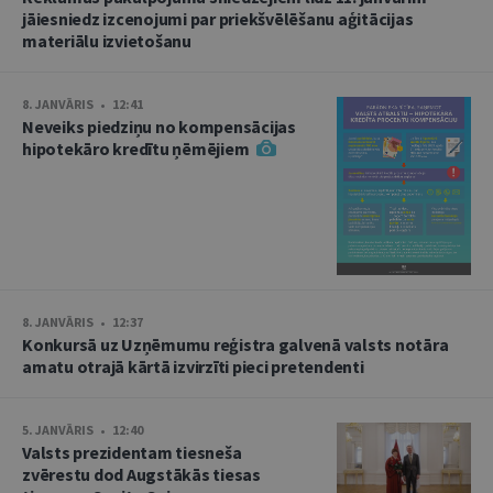
jāiesniedz izcenojumi par priekšvēlēšanu aģitācijas
materiālu izvietošanu
8. JANVĀRIS • 12:41
Neveiks piedziņu no kompensācijas
hipotekāro kredītu ņēmējiem
8. JANVĀRIS • 12:37
Konkursā uz Uzņēmumu reģistra galvenā valsts notāra
amatu otrajā kārtā izvirzīti pieci pretendenti
5. JANVĀRIS • 12:40
Valsts prezidentam tiesneša
zvērestu dod Augstākās tiesas