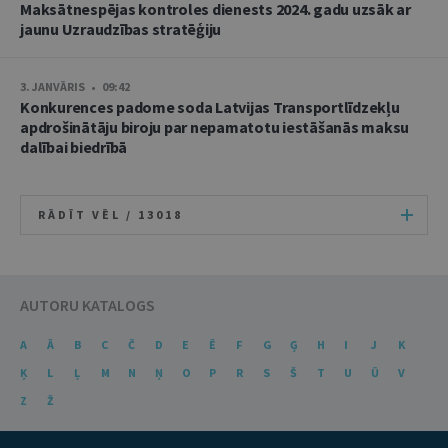
Maksātnespējas kontroles dienests 2024. gadu uzsāk ar
jaunu Uzraudzības stratēģiju
3. JANVĀRIS • 09:42
Konkurences padome soda Latvijas Transportlīdzekļu
apdrošinātāju biroju par nepamatotu iestāšanās maksu
dalībai biedrībā
RĀDĪT VĒL /
13018
AUTORU KATALOGS
A
Ā
B
C
Č
D
E
Ē
F
G
Ģ
H
I
J
K
Ķ
L
Ļ
M
N
Ņ
O
P
R
S
Š
T
U
Ū
V
Z
Ž