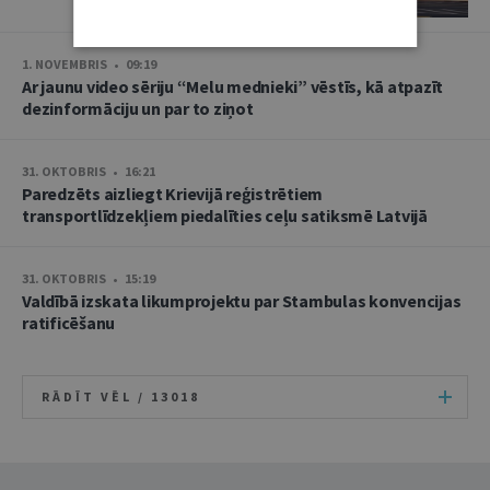
1. NOVEMBRIS • 09:19
Ar jaunu video sēriju “Melu mednieki” vēstīs, kā atpazīt
dezinformāciju un par to ziņot
31. OKTOBRIS • 16:21
Paredzēts aizliegt Krievijā reģistrētiem
transportlīdzekļiem piedalīties ceļu satiksmē Latvijā
31. OKTOBRIS • 15:19
Valdībā izskata likumprojektu par Stambulas konvencijas
ratificēšanu
RĀDĪT VĒL /
13018