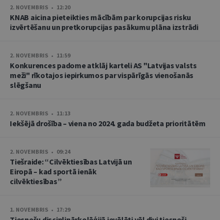
2. NOVEMBRIS • 12:20
KNAB aicina pieteikties mācībām par korupcijas risku
izvērtēšanu un pretkorupcijas pasākumu plāna izstrādi
2. NOVEMBRIS • 11:59
Konkurences padome atklāj karteli AS "Latvijas valsts
meži" rīkotajos iepirkumos par vispārīgās vienošanās
slēgšanu
2. NOVEMBRIS • 11:13
Iekšējā drošība – viena no 2024. gada budžeta prioritātēm
2. NOVEMBRIS • 09:24
Tiešraide: “Cilvēktiesības Latvijā un
Eiropā – kad sportā ienāk
cilvēktiesības”
1. NOVEMBRIS • 17:29
Tiesnešu disciplinārkolēģijā ievēlēti vēl divi tiesneši