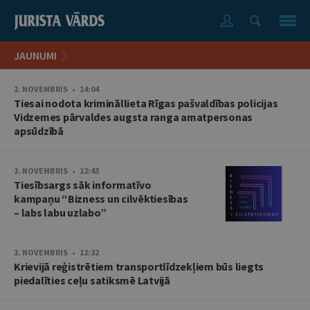
JAUNUMI
2. NOVEMBRIS • 14:04
Tiesai nodota krimināllieta Rīgas pašvaldības policijas
Vidzemes pārvaldes augsta ranga amatpersonas
apsūdzībā
2. NOVEMBRIS • 12:43
Tiesībsargs sāk informatīvo
kampaņu “Bizness un cilvēktiesības
– labs labu uzlabo”
2. NOVEMBRIS • 12:32
Krievijā reģistrētiem transportlīdzekļiem būs liegts
piedalīties ceļu satiksmē Latvijā