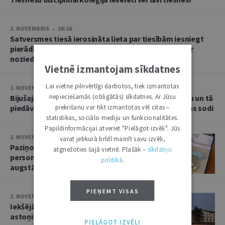
1. NOVEMBRIS • 16:16
Satversmes tiesā ierosināta lieta par tiesībām iesniegt
pierādījumus apelācijas instances tiesai procesā par
noziedzīgi iegūtu mantu
Vietnē izmantojam sīkdatnes
Lai vietne pilnvērtīgi darbotos, tiek izmantotas
1. NOVEMBRIS • 15:55
nepieciešamās (obligātās) sīkdatnes. Ar Jūsu
Bijušajām Valsts policijas amatpersonām par kukuļu un tā
piedāvājuma pieņemšanu – reāli brīvības atņemšanas sodi
piekrišanu var tikt izmantotas vēl citas –
statistikas, sociālo mediju un funkcionalitātes.
Papildinformācijai atveriet "Pielāgot izvēli". Jūs
1. NOVEMBRIS • 14:04
varat jebkurā brīdī mainīt savu izvēli,
Paziņojumi "Latvijas Vēstnesī": 31
atgriežoties šajā vietnē. Plašāk –
sīkdatņu
personai piešķirti Latvijas valsts
politikā
.
augstākie apbalvojumi
PIEŅEMT VISAS
1. NOVEMBRIS • 13:57
Iekšējās drošības birojam aprit
astoņi gadi
PIELĀGOT IZVĒLI