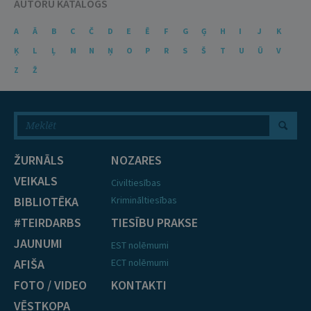
AUTORU KATALOGS
A
Ā
B
C
Č
D
E
Ē
F
G
Ģ
H
I
J
K
Ķ
L
Ļ
M
N
Ņ
O
P
R
S
Š
T
U
Ū
V
Z
Ž
ŽURNĀLS
NOZARES
VEIKALS
Civiltiesības
BIBLIOTĒKA
Krimināltiesības
#TEIRDARBS
TIESĪBU PRAKSE
JAUNUMI
EST nolēmumi
AFIŠA
ECT nolēmumi
FOTO / VIDEO
KONTAKTI
VĒSTKOPA