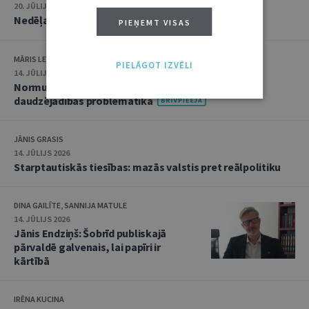
20. JŪLIJS 2026 • 16:05
Nedēļas notikumu apskats: 13.–17. jūlijs
PIEŅEMT VISAS
MĀRIS LEJA
PIELĀGOT IZVĒLI
14. JŪLIJS 2026
Normu konkurences un noziedzīgu nodarījumu
daudzējādības problemātika
JĀNIS GRASIS
14. JŪLIJS 2026
Starptautiskās tiesības: mazās valstis pret reālpolitiku
DINA GAILĪTE, SANNIJA MATULE
14. JŪLIJS 2026
Jānis Endziņš: Šobrīd publiskajā
pārvaldē galvenais, lai papīri ir
kārtībā
IRĒNA KUCINA