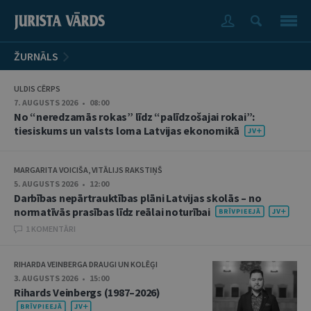
ŽURNĀLS
ULDIS CĒRPS
7. AUGUSTS 2026 • 08:00
No “neredzamās rokas” līdz “palīdzošajai rokai”:
tiesiskums un valsts loma Latvijas ekonomikā
MARGARITA VOICIŠA, VITĀLIJS RAKSTIŅŠ
5. AUGUSTS 2026 • 12:00
Darbības nepārtrauktības plāni Latvijas skolās – no
normatīvās prasības līdz reālai noturībai
1 KOMENTĀRI
RIHARDA VEINBERGA DRAUGI UN KOLĒĢI
3. AUGUSTS 2026 • 15:00
Rihards Veinbergs (1987–2026)