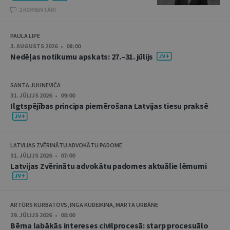
2 KOMENTĀRI
PAULA LIPE
3. AUGUSTS 2026 • 08:00
Nedēļas notikumu apskats: 27.–31. jūlijs
SANTA JUHNEVIČA
31. JŪLIJS 2026 • 09:00
Ilgtspējības principa piemērošana Latvijas tiesu praksē
LATVIJAS ZVĒRINĀTU ADVOKĀTU PADOME
31. JŪLIJS 2026 • 07:00
Latvijas Zvērinātu advokātu padomes aktuālie lēmumi
ARTŪRS KURBATOVS, INGA KUDEIKINA, MARTA URBĀNE
29. JŪLIJS 2026 • 08:00
Bērna labākās intereses civilprocesā: starp procesuālo