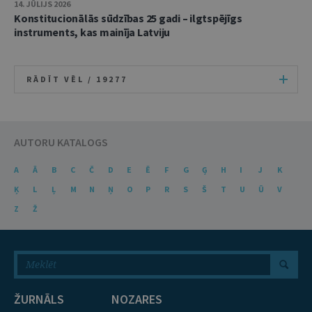
14. JŪLIJS 2026
Konstitucionālās sūdzības 25 gadi – ilgtspējīgs
instruments, kas mainīja Latviju
RĀDĪT VĒL /
19277
AUTORU KATALOGS
A
Ā
B
C
Č
D
E
Ē
F
G
Ģ
H
I
J
K
Ķ
L
Ļ
M
N
Ņ
O
P
R
S
Š
T
U
Ū
V
Z
Ž
ŽURNĀLS
NOZARES