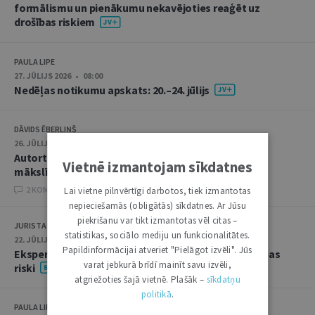
formālismu un pienākumu nekavējoties reaģēt uz
drošības riskiem
PAULA LIPE
27. JŪLIJS 2026 • 08:00
Nedēļas notikumu apskats: 20.–24. jūlijs
DĀVIDS ĒBERLIŅŠ
26. JŪLIJS 2026 • 08:00
Autortiesību subjekta un objekta juridiskie aspekti
Vietnē izmantojam sīkdatnes
mākslīgā intelekta kontekstā
2 KOMENTĀRI
Lai vietne pilnvērtīgi darbotos, tiek izmantotas
nepieciešamās (obligātās) sīkdatnes. Ar Jūsu
piekrišanu var tikt izmantotas vēl citas –
JURISTA VĀRDS
statistikas, sociālo mediju un funkcionalitātes.
22. JŪLIJS 2026 • 14:00
Papildinformācijai atveriet "Pielāgot izvēli". Jūs
Ekspertu saruna jūlijā: krimināltiesības un būvniecības
varat jebkurā brīdī mainīt savu izvēli,
riski
atgriežoties šajā vietnē. Plašāk –
sīkdatņu
politikā
.
PAULA LIPE