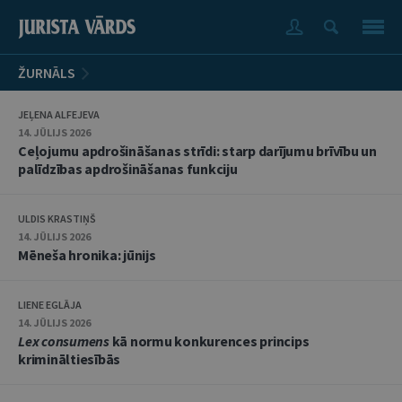
ŽURNĀLS
JEĻENA ALFEJEVA
14. JŪLIJS 2026
Ceļojumu apdrošināšanas strīdi: starp darījumu brīvību un
palīdzības apdrošināšanas funkciju
ULDIS KRASTIŅŠ
14. JŪLIJS 2026
Mēneša hronika: jūnijs
LIENE EGLĀJA
14. JŪLIJS 2026
Lex consumens
kā normu konkurences princips
krimināltiesībās