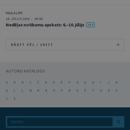
PAULA LIPE
13. JŪLIJS 2026 • 08:00
Nedēļas notikumu apskats: 6.–10. jūlijs
RĀDĪT VĒL /
19277
AUTORU KATALOGS
A
Ā
B
C
Č
D
E
Ē
F
G
Ģ
H
I
J
K
Ķ
L
Ļ
M
N
Ņ
O
P
R
S
Š
T
U
Ū
V
Z
Ž