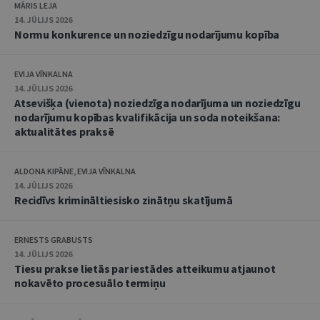
MĀRIS LEJA
14. JŪLIJS 2026
Normu konkurence un noziedzīgu nodarījumu kopība
EVIJA VĪNKALNA
14. JŪLIJS 2026
Atsevišķa (vienota) noziedzīga nodarījuma un noziedzīgu
nodarījumu kopības kvalifikācija un soda noteikšana:
aktualitātes praksē
ALDONA KIPĀNE, EVIJA VĪNKALNA
14. JŪLIJS 2026
Recidīvs krimināltiesisko zinātņu skatījumā
ERNESTS GRABUSTS
14. JŪLIJS 2026
Tiesu prakse lietās par iestādes atteikumu atjaunot
nokavēto procesuālo termiņu