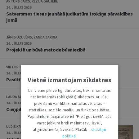
ARTŪRS CAICS, RĒZIJA GAUJERE
14. JŪLIJS 2026
Satversmes tiesas jaunākā judikatūra trokšņa pārvaldības
jomā
JĀNIS UZULĒNS, ZANDA ZARIŅA
14. JŪLIJS 2026
Projektē un būvē metode būvniecībā
VIKTORIJA TAISONE
14. JŪLIJS 2026
Vietnē izmantojam sīkdatnes
Pasūtītāja pārstāvis – inženieris
Lai vietne pilnvērtīgi darbotos, tiek izmantotas
nepieciešamās (obligātās) sīkdatnes. Ar Jūsu
LAURA ALEKSANDRA BIŠERE
14. JŪLIJS 2026
piekrišanu var tikt izmantotas vēl citas –
Cieņpilna nāve kā daļa no tiesībām uz privāto dzīvi
statistikas, sociālo mediju un funkcionalitātes.
Papildinformācijai atveriet "Pielāgot izvēli". Jūs
varat jebkurā brīdī mainīt savu izvēli,
ULDIS KRASTIŅŠ
atgriežoties šajā vietnē. Plašāk –
sīkdatņu
14. JŪLIJS 2026
politikā
.