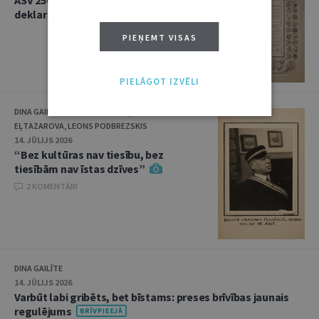
ASV 250 – kur meklēt Neatkarības
deklarācijas oriģinālu?
PIEŅEMT VISAS
PIELĀGOT IZVĒLI
DINA GAILĪTE, SVETLANA KOVAĻČUKA, KSENIJA
EĻTAZAROVA, LEONS PODBREZSKIS
14. JŪLIJS 2026
“Bez kultūras nav tiesību, bez
tiesībām nav īstas dzīves”
2 KOMENTĀRI
DINA GAILĪTE
14. JŪLIJS 2026
Varbūt labi gribēts, bet bīstams: preses brīvības jaunais
regulējums