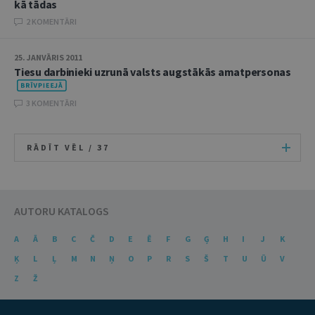
kā tādas
2 KOMENTĀRI
25. JANVĀRIS 2011
Tiesu darbinieki uzrunā valsts augstākās amatpersonas
3 KOMENTĀRI
RĀDĪT VĒL /
37
AUTORU KATALOGS
A
Ā
B
C
Č
D
E
Ē
F
G
Ģ
H
I
J
K
Ķ
L
Ļ
M
N
Ņ
O
P
R
S
Š
T
U
Ū
V
Z
Ž