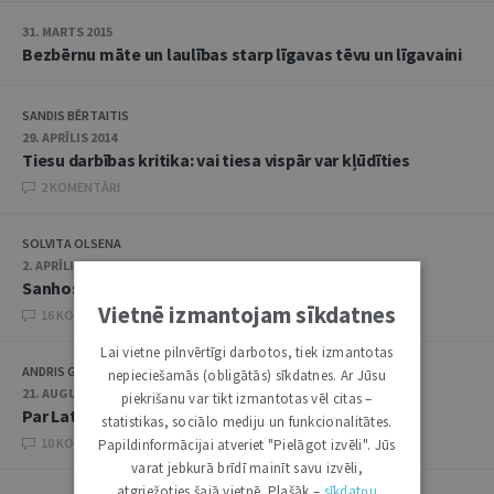
31. MARTS 2015
Bezbērnu māte un laulības starp līgavas tēvu un līgavaini
SANDIS BĒRTAITIS
29. APRĪLIS 2014
Tiesu darbības kritika: vai tiesa vispār var kļūdīties
2 KOMENTĀRI
SOLVITA OLSENA
2. APRĪLIS 2013
Sanhosē panti nav tiesību avots
Vietnē izmantojam sīkdatnes
16 KOMENTĀRI
Lai vietne pilnvērtīgi darbotos, tiek izmantotas
ANDRIS GRŪTUPS
nepieciešamās (obligātās) sīkdatnes. Ar Jūsu
21. AUGUSTS 2012
piekrišanu var tikt izmantotas vēl citas –
Par Latvijas Republikas tiesībsarga atzinumu
statistikas, sociālo mediju un funkcionalitātes.
10 KOMENTĀRI
Papildinformācijai atveriet "Pielāgot izvēli". Jūs
varat jebkurā brīdī mainīt savu izvēli,
atgriežoties šajā vietnē. Plašāk –
sīkdatņu