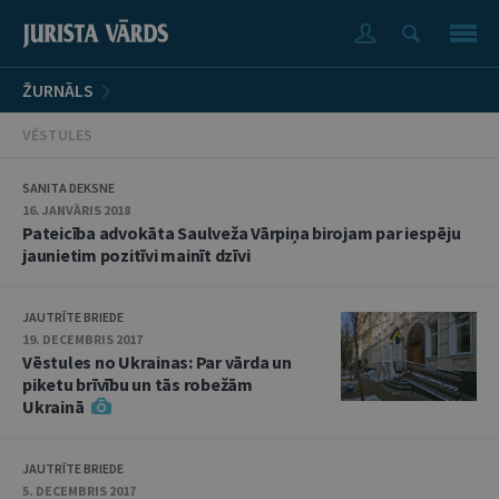
ŽURNĀLS
VĒSTULES
SANITA DEKSNE
16. JANVĀRIS 2018
Pateicība advokāta Saulveža Vārpiņa birojam par iespēju
jaunietim pozitīvi mainīt dzīvi
JAUTRĪTE BRIEDE
19. DECEMBRIS 2017
Vēstules no Ukrainas: Par vārda un
piketu brīvību un tās robežām
Ukrainā
JAUTRĪTE BRIEDE
5. DECEMBRIS 2017