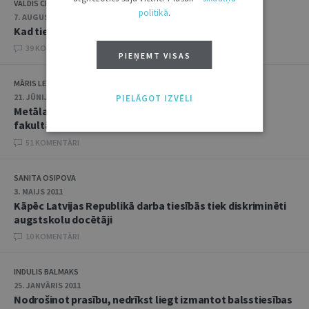
VALDIS CIELAVA
politikā
.
7. AUGUSTS 2012
Kad tiesnešiem likums nav rakstīts
39 KOMENTĀRI
PIEŅEMT VISAS
MĀRIS LEJNIEKS
21. JŪNIJS 2011
PIELĀGOT IZVĒLI
Metāla detektors un spiega komplekts Juridiskās
fakultātes eksāmenos
51 KOMENTĀRI
SANITA OSIPOVA
3. MAIJS 2011
Kāpēc Latvijas Republikā darba tiesībās tiek diskriminēti
augstskolu docētāji
10 KOMENTĀRI
INDULIS BALMAKS
25. JANVĀRIS 2011
Nodrošinot prasību, nedrīkst liegt izmantot balsstiesības