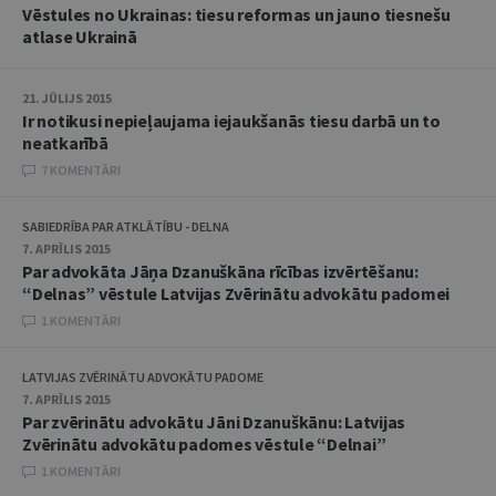
Vēstules no Ukrainas: tiesu reformas un jauno tiesnešu
atlase Ukrainā
21. JŪLIJS 2015
Ir notikusi nepieļaujama iejaukšanās tiesu darbā un to
neatkarībā
7 KOMENTĀRI
SABIEDRĪBA PAR ATKLĀTĪBU - DELNA
7. APRĪLIS 2015
Par advokāta Jāņa Dzanuškāna rīcības izvērtēšanu:
“Delnas” vēstule Latvijas Zvērinātu advokātu padomei
1 KOMENTĀRI
LATVIJAS ZVĒRINĀTU ADVOKĀTU PADOME
7. APRĪLIS 2015
Par zvērinātu advokātu Jāni Dzanuškānu: Latvijas
Zvērinātu advokātu padomes vēstule “Delnai”
1 KOMENTĀRI