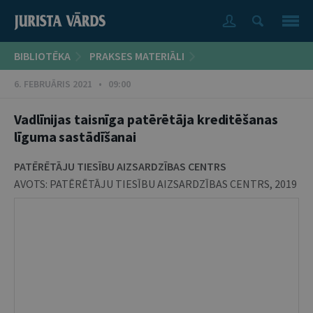
BIBLIOTĒKA
PRAKSES MATERIĀLI
6. FEBRUĀRIS 2021 • 09:00
Vadlīnijas taisnīga patērētāja kreditēšanas
līguma sastādīšanai
PATĒRĒTĀJU TIESĪBU AIZSARDZĪBAS CENTRS
AVOTS:
PATĒRĒTĀJU TIESĪBU AIZSARDZĪBAS CENTRS
,
2019