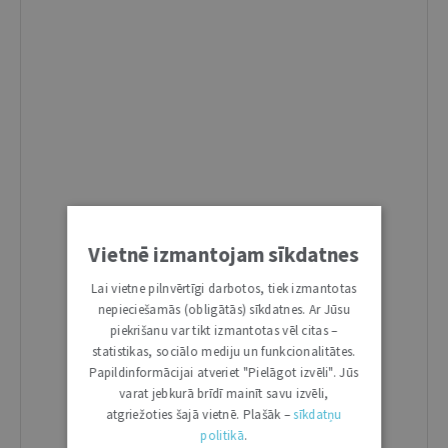
Vietnē izmantojam sīkdatnes
Lai vietne pilnvērtīgi darbotos, tiek izmantotas
nepieciešamās (obligātās) sīkdatnes. Ar Jūsu
piekrišanu var tikt izmantotas vēl citas –
statistikas, sociālo mediju un funkcionalitātes.
Papildinformācijai atveriet "Pielāgot izvēli". Jūs
varat jebkurā brīdī mainīt savu izvēli,
atgriežoties šajā vietnē. Plašāk –
sīkdatņu
politikā
.