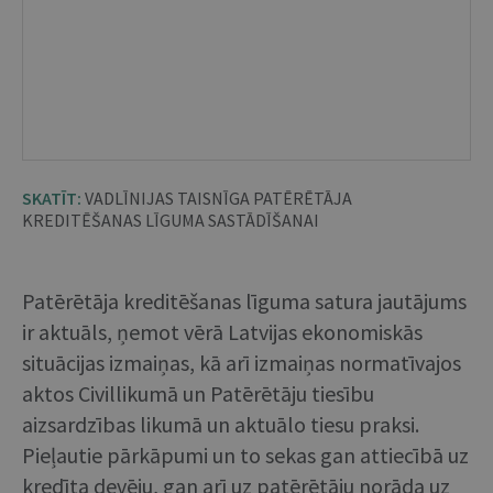
SKATĪT:
VADLĪNIJAS TAISNĪGA PATĒRĒTĀJA
KREDITĒŠANAS LĪGUMA SASTĀDĪŠANAI
Patērētāja kreditēšanas līguma satura jautājums
ir aktuāls, ņemot vērā Latvijas ekonomiskās
situācijas izmaiņas, kā arī izmaiņas normatīvajos
aktos Civillikumā un Patērētāju tiesību
aizsardzības likumā un aktuālo tiesu praksi.
Pieļautie pārkāpumi un to sekas gan attiecībā uz
kredīta devēju, gan arī uz patērētāju norāda uz