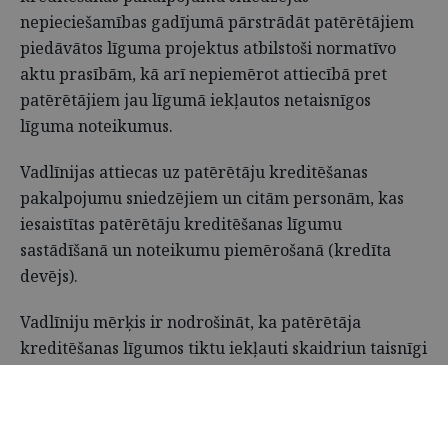
nepieciešamības gadījumā pārstrādāt patērētājiem
piedāvātos līguma projektus atbilstoši normatīvo
aktu prasībām, kā arī nepiemērot attiecībā pret
patērētājiem jau līgumā iekļautos netaisnīgos
līguma noteikumus.
Vadlīnijas attiecas uz patērētāju kreditēšanas
pakalpojumu sniedzējiem un citām personām, kas
iesaistītas patērētāju kreditēšanas līgumu
sastādīšanā un noteikumu piemērošanā (kredīta
devējs).
Vadlīniju mērķis ir nodrošināt, ka patērētāja
kreditēšanas līgumos tiktu iekļauti skaidriun taisnīgi
līguma noteikumi.