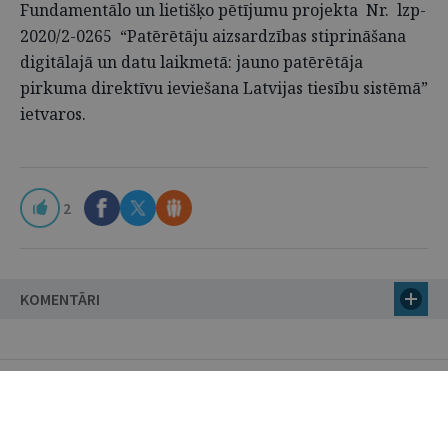
Fundamentālo un lietišķo pētījumu projekta Nr. lzp-
2020/2-0265 “Patērētāju aizsardzības stiprināšana
digitālajā un datu laikmetā: jauno patērētāja
pirkuma direktīvu ieviešana Latvijas tiesību sistēmā”
ietvaros.
2
KOMENTĀRI
VĒL BIBLIOTĒKĀ
LAURIS RASNAČS
PRAKSES MATERIĀLI