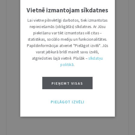
Vietnē izmantojam sīkdatnes
Lai vietne pilnvērtīgi darbotos, tiek izmantotas
nepieciešamās (obligātās) sīkdatnes. Ar Jūsu
piekrišanu var tikt izmantotas vēl citas –
statistikas, sociālo mediju un funkcionalitātes.
Papildinformācijai atveriet "Pielāgot izvēli". Jūs
varat jebkurā brīdī mainīt savu izvēli,
atgriežoties šajā vietnē. Plašāk –
sīkdatņu
politikā
.
PIEŅEMT VISAS
PIELĀGOT IZVĒLI