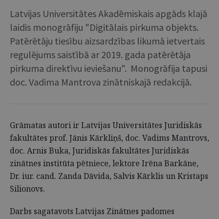
Latvijas Universitātes Akadēmiskais apgāds klajā
laidis monogrāfiju "Digitālais pirkuma objekts.
Patērētāju tiesību aizsardzības likumā ietvertais
regulējums saistībā ar 2019. gada patērētāja
pirkuma direktīvu ieviešanu". Monogrāfija tapusi
doc. Vadima Mantrova zinātniskajā redakcijā.
Grāmatas autori ir Latvijas Universitātes Juridiskās
fakultātes prof. Jānis Kārkliņš, doc. Vadims Mantrovs,
doc. Arnis Buka, Juridiskās fakultātes Juridiskās
zinātnes institūta pētniece, lektore Irēna Barkāne,
Dr. iur. cand
.
Zanda Dāvida, Salvis Kārklis un Kristaps
Silionovs.
Darbs sagatavots Latvijas Zinātnes padomes