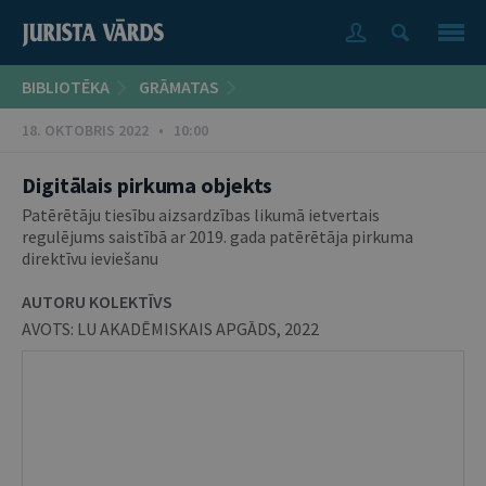
BIBLIOTĒKA
GRĀMATAS
18. OKTOBRIS 2022 • 10:00
Digitālais pirkuma objekts
Patērētāju tiesību aizsardzības likumā ietvertais
regulējums saistībā ar 2019. gada patērētāja pirkuma
direktīvu ieviešanu
AUTORU KOLEKTĪVS
AVOTS:
LU AKADĒMISKAIS APGĀDS
,
2022