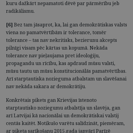
kuru dažkārt nepamatoti dēvē par pārmērību jeb
radikālismu.
[6]
Bez tam jāsaprot, ka, lai gan demokrātiskas valsts
viena no pamatvērtībām ir tolerance, tomēr
tolerance – tas nav nekritisks, bezierunu akcepts
pilnīgi visam pēc kārtas un kopumā. Nekāda
tolerance nav pieļaujama pret ideoloģiju,
propagandu un rīcību, kas apdraud mūsu valsti,
mūsu tautu un mūsu konstitucionālās pamatvērtības.
Arī starptautiska nozieguma atbalstam un slavēšanai
nav nekāda sakara ar demokrātiju.
Konkrētais pikets gan Krievijas īstenoto
starptautisko noziegumu atbalstīja un slavēja, gan
arī Latvijai kā nacionālai un demokrātiskai valstij
centās kaitēt. Notikušo varētu salīdzināt, piemēram,
ar piketa sarīkošanu 2015.gada janvārī Parīzē