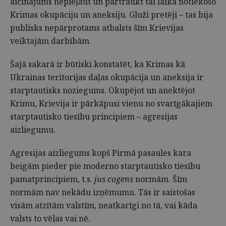
aicinājums nepieļaut un pārtraukt tai laikā notiekošo
Krimas okupāciju un aneksiju. Gluži pretēji – tas bija
publisks nepārprotams atbalsts šīm Krievijas
veiktajām darbībām.
Šajā sakarā ir būtiski konstatēt, ka Krimas kā
Ukrainas teritorijas daļas okupācija un aneksija ir
starptautisks noziegums. Okupējot un anektējot
Krimu, Krievija ir pārkāpusi vienu no svarīgākajiem
starptautisko tiesību principiem – agresijas
aizliegumu.
Agresijas aizliegums kopš Pirmā pasaules kara
beigām pieder pie moderno starptautisko tiesību
pamatprincipiem, t.s.
jus cogens
normām. Šīm
normām nav nekādu izņēmumu. Tās ir saistošas
visām atzītām valstīm, neatkarīgi no tā, vai kāda
valsts to vēlas vai nē.