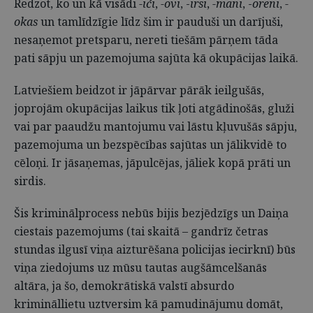
Redzot, ko un kā visādi
-iči
,
-ovi
, -
irsi
,
-mani
, -
oreni
,
-
okas
un tamlīdzīgie līdz šim ir pauduši un darījuši,
nesaņemot pretsparu, nereti tiešām pārņem tāda
pati sāpju un pazemojuma sajūta kā okupācijas laikā.
Latviešiem beidzot ir jāpārvar pārāk ieilgušās,
joprojām okupācijas laikus tik ļoti atgādinošās, gluži
vai par paaudžu mantojumu vai lāstu kļuvušās sāpju,
pazemojuma un bezspēcības sajūtas un jālikvidē to
cēloņi. Ir jāsaņemas, jāpulcējas, jāliek kopā prāti un
sirdis.
Šis kriminālprocess nebūs bijis bezjēdzīgs un Daiņa
ciestais pazemojums (tai skaitā – gandrīz četras
stundas ilgusī viņa aizturēšana policijas iecirknī) būs
viņa ziedojums uz mūsu tautas augšāmcelšanās
altāra, ja šo, demokrātiskā valstī absurdo
krimināllietu uztversim kā pamudinājumu domāt,