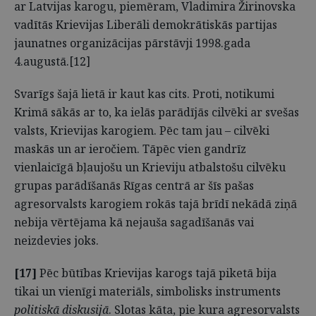
ar Latvijas karogu, piemēram, Vladimira Žirinovska
vadītās Krievijas Liberāli demokrātiskās partijas
jaunatnes organizācijas pārstāvji 1998.gada
4.augustā.[12]
Svarīgs šajā lietā ir kaut kas cits. Proti, notikumi
Krimā sākās ar to, ka ielās parādījās cilvēki ar svešas
valsts, Krievijas karogiem. Pēc tam jau – cilvēki
maskās un ar ieročiem. Tāpēc vien gandrīz
vienlaicīgā bļaujošu un Krieviju atbalstošu cilvēku
grupas parādīšanās Rīgas centrā ar šīs pašas
agresorvalsts karogiem rokās tajā brīdī nekādā ziņā
nebija vērtējama kā nejauša sagadīšanās vai
neizdevies joks.
[17]
Pēc būtības Krievijas karogs tajā piketā bija
tikai un vienīgi materiāls, simbolisks instruments
politiskā diskusijā
. Slotas kāta, pie kura agresorvalsts