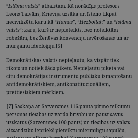
“
Islāma valsts
” atbalstam. Kā norādījis profesors
Leons Taivāns, Krievija uzsāka un īsteno tikpat
necivilizētu karu kā “
Hamas
”, “
Hezbollah
” un “
Islāma
valsts
”; karu, kurš ir nepieteikts, bez noteiktām
robežām, bez Ženēvas konvenciju ievērošanas un ar
murgainu ideoloģiju.[5]
Demokrātiskas valstis nepieļautu, ka vispār tiek
rīkots un notiek šāds pikets. Nepieļautu piketa vai
citu demokrātijas instrumentu publisku izmantošanu
antidemokrātiskiem, antikonstitucionāliem,
prettiesiskiem mērķiem.
[7]
Saskaņā ar Satversmes 116.panta pirmo teikumu
personas tiesības uz vārda brīvību un paust savus
uzskatus (Satversmes 100.pants) un tiesības uz valsts
aizsardzību iepriekš pieteiktu miermīlīgu sapulču,