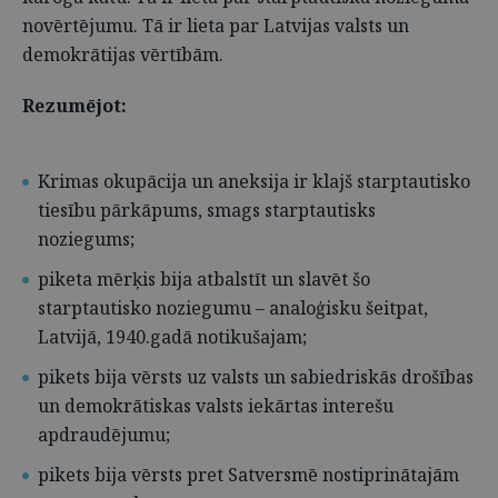
novērtējumu. Tā ir lieta par Latvijas valsts un
demokrātijas vērtībām.
Rezumējot:
Krimas okupācija un aneksija ir klajš starptautisko
tiesību pārkāpums, smags starptautisks
noziegums;
piketa mērķis bija atbalstīt un slavēt šo
starptautisko noziegumu – analoģisku šeitpat,
Latvijā, 1940.gadā notikušajam;
pikets bija vērsts uz valsts un sabiedriskās drošības
un demokrātiskas valsts iekārtas interešu
apdraudējumu;
pikets bija vērsts pret Satversmē nostiprinātajām