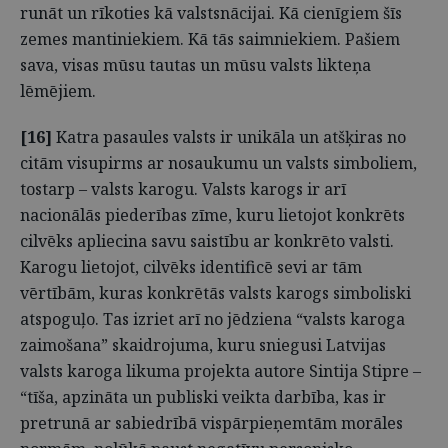
runāt un rīkoties kā valstsnācijai. Kā cienīgiem šīs
zemes mantiniekiem. Kā tās saimniekiem. Pašiem
sava, visas mūsu tautas un mūsu valsts likteņa
lēmējiem.
[16]
Katra pasaules valsts ir unikāla un atšķiras no
citām visupirms ar nosaukumu un valsts simboliem,
tostarp – valsts karogu. Valsts karogs ir arī
nacionālās piederības zīme, kuru lietojot konkrēts
cilvēks apliecina savu saistību ar konkrēto valsti.
Karogu lietojot, cilvēks identificē sevi ar tām
vērtībām, kuras konkrētās valsts karogs simboliski
atspoguļo. Tas izriet arī no jēdziena “valsts karoga
zaimošana” skaidrojuma, kuru sniegusi Latvijas
valsts karoga likuma projekta autore Sintija Stipre –
“tīša, apzināta un publiski veikta darbība, kas ir
pretrunā ar sabiedrībā vispārpieņemtām morāles