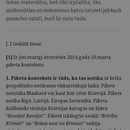
lietas materiālos, bet tiks izplatīta, liks
aizdomāties un iedvesmos katru latvieti jebkurā
pasaules valstī, kurš šo runu lasīs.
[..] Godātā tiesa!
[1]
Ir ļoti svarīgi atcerēties 2014.gada 10.marta
piketa kontekstu.
1.
Piketa konteksts ir tāds, ka tas notika
tā brīža
ģeopolitisko notikumu viskarstākajā laikā. Pikets
nenotika Maskavā vai kaut kur citur Krievijā. Pikets
notika Rīgā. Latvijā. Eiropas Savienībā. Piketa
dalībnieki vicināja Krievijas karogus un bļāva
“
Rossija
!
Rossija
!”. Piketā izkliegtie saukļi “
Brīvību
Krimai
!” un “
Rokas nost no Krimas
!” nebija