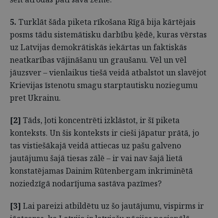
5.
Turklāt šāda piketa rīkošana Rīgā bija kārtējais
posms tādu sistemātisku darbību ķēdē, kuras vērstas
uz Latvijas demokrātiskās iekārtas un faktiskās
neatkarības vājināšanu un graušanu. Vēl un vēl
jāuzsver – vienlaikus tiešā veidā atbalstot un slavējot
Krievijas īstenotu smagu starptautisku noziegumu
pret Ukrainu.
[2]
Tāds, ļoti koncentrēti izklāstot, ir šī piketa
konteksts. Un šis konteksts ir cieši jāpatur prātā, jo
tas vistiešākajā veidā attiecas uz pašu galveno
jautājumu šajā tiesas zālē – ir vai nav šajā lietā
konstatējamas Dainim Rūtenbergam inkriminētā
noziedzīgā nodarījuma sastāva pazīmes?
[3]
Lai pareizi atbildētu uz šo jautājumu, vispirms ir