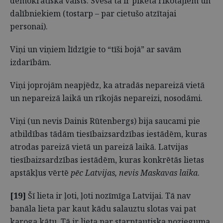
demokrātiskā valsts. Sveša tā ir piketa rīkotājiem un
dalībniekiem (tostarp – par cietušo atzītajai
personai).
Viņi un viņiem līdzīgie to “tīši bojā” ar savām
izdarībām.
Viņi joprojām neapjēdz, ka atradās nepareizā vietā
un nepareizā laikā un rīkojās nepareizi, nosodāmi.
Viņi (un nevis Dainis Rūtenbergs) bija saucami pie
atbildības tādām tiesībaizsardzības iestādēm, kuras
atrodas pareizā vietā un pareizā laikā. Latvijas
tiesībaizsardzības iestādēm, kuras konkrētās lietas
apstākļus vērtē
pēc Latvijas, nevis Maskavas laika
.
[19]
Šī lieta ir ļoti, ļoti nozīmīga Latvijai. Tā nav
banāla lieta par kaut kādu salauztu slotas vai pat
karoga kātu. Tā ir lieta par starptautiska nozieguma