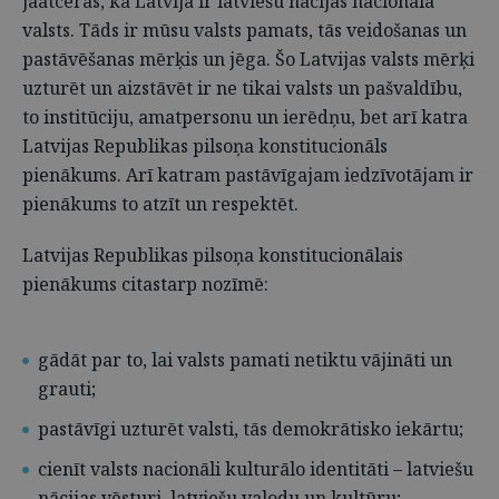
jāatceras, ka Latvija ir latviešu nācijas nacionālā
valsts. Tāds ir mūsu valsts pamats, tās veidošanas un
pastāvēšanas mērķis un jēga. Šo Latvijas valsts mērķi
uzturēt un aizstāvēt ir ne tikai valsts un pašvaldību,
to institūciju, amatpersonu un ierēdņu, bet arī katra
Latvijas Republikas pilsoņa konstitucionāls
pienākums. Arī katram pastāvīgajam iedzīvotājam ir
pienākums to atzīt un respektēt.
Latvijas Republikas pilsoņa konstitucionālais
pienākums citastarp nozīmē:
gādāt par to, lai valsts pamati netiktu vājināti un
grauti;
pastāvīgi uzturēt valsti, tās demokrātisko iekārtu;
cienīt valsts nacionāli kulturālo identitāti – latviešu
nācijas vēsturi, latviešu valodu un kultūru;