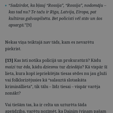
“
Sadzirdot, ka bļauj “Rossija”, “Rossija”, nodomāju –
kas tad nu? Te taču ir Rīga, Latvija, Eiropa, pat
kultūras galvaspilsēta. Bet policisti vēl stāv un šos
apsargā.
”[9]
Nekas viņa teiktajā nav tāds, kam es nevarētu
piekrist.
[13]
Kas īsti notika policijā un prokuratūrā? Kādu
maizi
tur
ēda
, kādu
dziesmu
tur
dziedāja
? Kā vispār šī
lieta, kura kopš iepriekšējās tiesas sēdes nu jau gluži
vai folklorizējusies kā “salauztā slotaskāta
krimināllieta”, tik tālu – līdz tiesai – vispār varēja
nonākt?
Vai tiešām tas, ka ir celta un uzturēta šāda
apsūdzība, varētu nozīmēt, ka Dainim (viņam pašam