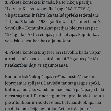
3.
Piketa konteksts ir tāds, ka to rīkoja partija
“Latvijas Krievu savienība” (agrākā “PCTVL”).
Vispārzināms ir fakts, ka tās līdzpriekšsēdētāja ir
Tatjana Ždanoka. 1989.gadā iesaistījās Interfrontē.
Savulaik – Komunistiskās partijas biedre (arī pēc
1991.gada). Aktīvi cīnījās pret Latvijas Republikas
valstiskās neatkarības atjaunošanu.
4.
Piketa konteksts aptver arī stāvokli, kādā vispār
atrodas mūsu valsts vairāk nekā 20 gadus pēc tās
neatkarības
de jure
atjaunošanas.
Komunistiskā okupācijas režīma postošās sekas
joprojām ir spilgtas. Latviešu tautas garīgie spēki,
kultūra, morāle, valoda un nacionālā pašapziņa lielā
mērā sagrauti. Par noziegumiem pret latviešu tautu
pie atbildības ir saukts retais. Latvijas deokupācija
un dekolonizācija nenotika. Arī lustrācija – nē.