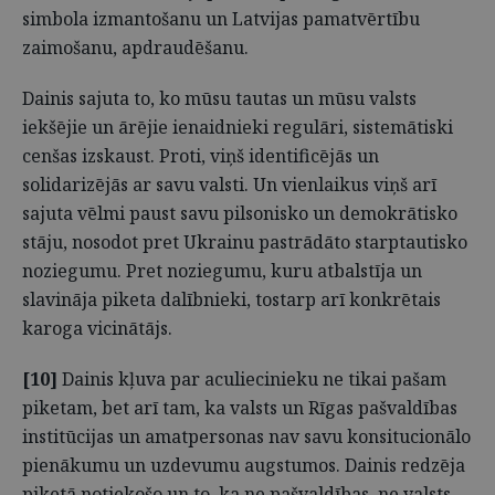
simbola izmantošanu un Latvijas pamatvērtību
zaimošanu, apdraudēšanu.
Dainis sajuta to, ko mūsu tautas un mūsu valsts
iekšējie un ārējie ienaidnieki regulāri, sistemātiski
cenšas izskaust. Proti, viņš identificējās un
solidarizējās ar savu valsti. Un vienlaikus viņš arī
sajuta vēlmi paust savu pilsonisko un demokrātisko
stāju, nosodot pret Ukrainu pastrādāto starptautisko
noziegumu. Pret noziegumu, kuru atbalstīja un
slavināja piketa dalībnieki, tostarp arī konkrētais
karoga vicinātājs.
[10]
Dainis kļuva par aculiecinieku ne tikai pašam
piketam, bet arī tam, ka valsts un Rīgas pašvaldības
institūcijas un amatpersonas nav savu konsitucionālo
pienākumu un uzdevumu augstumos. Dainis redzēja
piketā notiekošo un to, ka ne pašvaldības, ne valsts