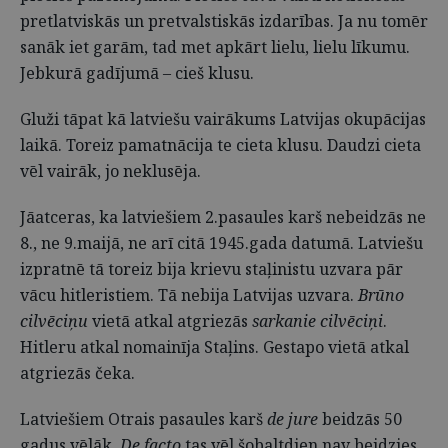
pretlatviskās un pretvalstiskās izdarības. Ja nu tomēr
sanāk iet garām, tad met apkārt lielu, lielu līkumu.
Jebkurā gadījumā – cieš klusu.
Gluži tāpat kā latviešu vairākums Latvijas okupācijas
laikā. Toreiz pamatnācija te cieta klusu. Daudzi cieta
vēl vairāk, jo neklusēja.
Jāatceras, ka latviešiem 2.pasaules karš nebeidzās ne
8., ne 9.maijā, ne arī citā 1945.gada datumā. Latviešu
izpratnē tā toreiz bija krievu staļinistu uzvara pār
vācu hitleristiem. Tā nebija Latvijas uzvara.
Brūno
cilvēciņu
vietā atkal atgriezās
sarkanie cilvēciņi
.
Hitleru atkal nomainīja Staļins. Gestapo vietā atkal
atgriezās čeka.
Latviešiem Otrais pasaules karš
de jure
beidzās 50
gadus vēlāk.
De facto
tas vēl šobaltdien nav beidzies.