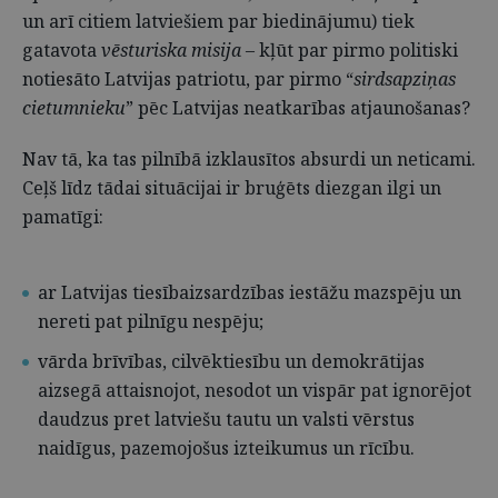
un arī citiem latviešiem par biedinājumu) tiek
gatavota
vēsturiska misija
– kļūt par pirmo politiski
notiesāto Latvijas patriotu, par pirmo “
sirdsapziņas
cietumnieku
” pēc Latvijas neatkarības atjaunošanas?
Nav tā, ka tas pilnībā izklausītos absurdi un neticami.
Ceļš līdz tādai situācijai ir bruģēts diezgan ilgi un
pamatīgi:
ar Latvijas tiesībaizsardzības iestāžu mazspēju un
nereti pat pilnīgu nespēju;
vārda brīvības, cilvēktiesību un demokrātijas
aizsegā attaisnojot, nesodot un vispār pat ignorējot
daudzus pret latviešu tautu un valsti vērstus
naidīgus, pazemojošus izteikumus un rīcību.