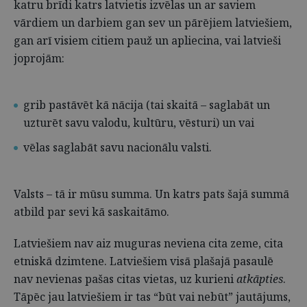
katru brīdi katrs latvietis izvēlas un ar saviem
vārdiem un darbiem gan sev un pārējiem latviešiem,
gan arī visiem citiem pauž un apliecina, vai latvieši
joprojām:
grib pastāvēt kā nācija (tai skaitā – saglabāt un
uzturēt savu valodu, kultūru, vēsturi) un vai
vēlas saglabāt savu nacionālu valsti.
Valsts – tā ir mūsu summa. Un katrs pats šajā summā
atbild par sevi kā saskaitāmo.
Latviešiem nav aiz muguras neviena cita zeme, cita
etniskā dzimtene. Latviešiem visā plašajā pasaulē
nav nevienas pašas citas vietas, uz kurieni
atkāpties
.
Tāpēc jau latviešiem ir tas “būt vai nebūt” jautājums,