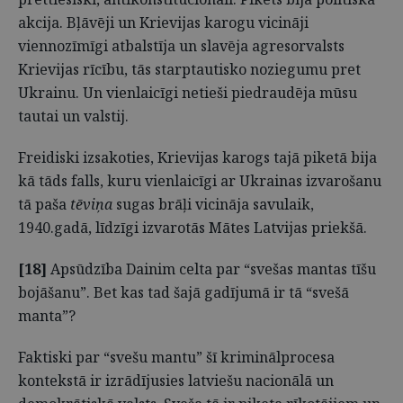
akcija. Bļāvēji un Krievijas karogu vicināji
viennozīmīgi atbalstīja un slavēja agresorvalsts
Krievijas rīcību, tās starptautisko noziegumu pret
Ukrainu. Un vienlaicīgi netieši piedraudēja mūsu
tautai un valstij.
Freidiski izsakoties, Krievijas karogs tajā piketā bija
kā tāds falls, kuru vienlaicīgi ar Ukrainas izvarošanu
tā paša
tēviņa
sugas brāļi vicināja savulaik,
1940.gadā, līdzīgi izvarotās Mātes Latvijas priekšā.
[18]
Apsūdzība Dainim celta par “svešas mantas tīšu
bojāšanu”. Bet kas tad šajā gadījumā ir tā “svešā
manta”?
Faktiski par “svešu mantu” šī kriminālprocesa
kontekstā ir izrādījusies latviešu nacionālā un