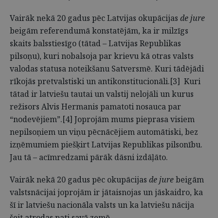
Vairāk nekā 20 gadus pēc Latvijas okupācijas
de jure
beigām referendumā konstatējām, ka ir milzīgs
skaits balsstiesīgo (tātad – Latvijas Republikas
pilsoņu), kuri nobalsoja par krievu kā otras valsts
valodas statusa noteikšanu Satversmē. Kuri tādējādi
rīkojās pretvalstiski un antikonstitucionāli.[3] Kuri
tātad ir latviešu tautai un valstij nelojāli un kurus
režisors Alvis Hermanis pamatoti nosauca par
“nodevējiem”.[4] Joprojām mums pieprasa visiem
nepilsoņiem un viņu pēcnācējiem automātiski, bez
izņēmumiem piešķirt Latvijas Republikas pilsonību.
Jau tā – acīmredzami pārāk dāsni izdāļāto.
Vairāk nekā 20 gadus pēc okupācijas
de jure
beigām
valstsnācijai joprojām ir jātaisnojas un jāskaidro, ka
šī ir latviešu nacionāla valsts un ka latviešu nācija
šeit atrodas pati savā zemē.