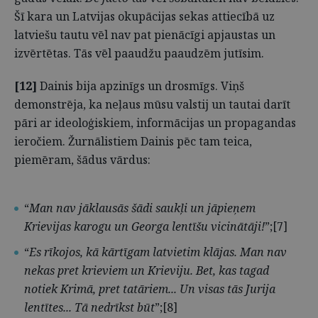
Šī kara un Latvijas okupācijas sekas attiecībā uz
latviešu tautu vēl nav pat pienācīgi apjaustas un
izvērtētas. Tās vēl paaudžu paaudzēm jutīsim.
[12]
Dainis bija apzinīgs un drosmīgs. Viņš
demonstrēja, ka neļaus mūsu valstij un tautai darīt
pāri ar ideoloģiskiem, informācijas un propagandas
ieročiem. Žurnālistiem Dainis pēc tam teica,
piemēram, šādus vārdus:
“
Man nav jāklausās šādi saukļi un jāpieņem
Krievijas karogu un Georga lentīšu vicinātāji!
”;[7]
“
E
s rīkojos, kā kārtīgam latvietim klājas. Man nav
nekas pret krieviem un Krieviju. Bet, kas tagad
notiek Krimā, pret tatāriem
... Un visas tās Jurija
lentītes... Tā nedrīkst būt
”;[8]