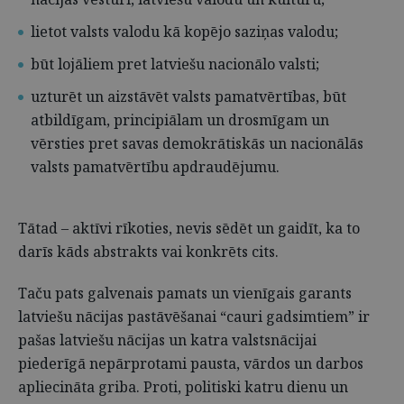
lietot valsts valodu kā kopējo saziņas valodu;
būt lojāliem pret latviešu nacionālo valsti;
uzturēt un aizstāvēt valsts pamatvērtības, būt
atbildīgam, principiālam un drosmīgam un
vērsties pret savas demokrātiskās un nacionālās
valsts pamatvērtību apdraudējumu.
Tātad – aktīvi rīkoties, nevis sēdēt un gaidīt, ka to
darīs kāds abstrakts vai konkrēts cits.
Taču pats galvenais pamats un vienīgais garants
latviešu nācijas pastāvēšanai “cauri gadsimtiem” ir
pašas latviešu nācijas un katra valstsnācijai
piederīgā nepārprotami pausta, vārdos un darbos
apliecināta griba. Proti, politiski katru dienu un