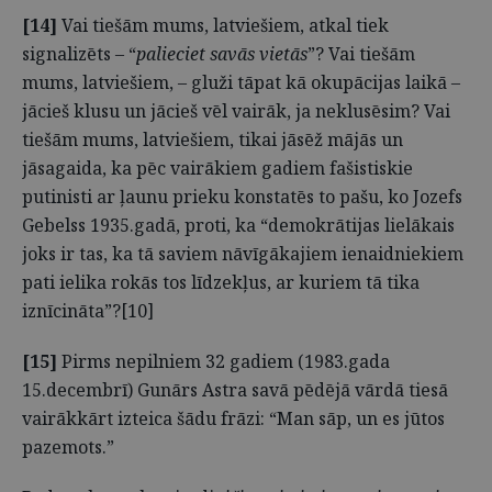
[14]
Vai tiešām mums, latviešiem, atkal tiek
signalizēts – “
palieciet savās vietās
”? Vai tiešām
mums, latviešiem, – gluži tāpat kā okupācijas laikā –
jācieš klusu un jācieš vēl vairāk, ja neklusēsim? Vai
tiešām mums, latviešiem, tikai jāsēž mājās un
jāsagaida, ka pēc vairākiem gadiem fašistiskie
putinisti ar ļaunu prieku konstatēs to pašu, ko Jozefs
Gebelss 1935.gadā, proti, ka “demokrātijas lielākais
joks ir tas, ka tā saviem nāvīgākajiem ienaidniekiem
pati ielika rokās tos līdzekļus, ar kuriem tā tika
iznīcināta”?[10]
[15]
Pirms nepilniem 32 gadiem (1983.gada
15.decembrī) Gunārs Astra savā pēdējā vārdā tiesā
vairākkārt izteica šādu frāzi: “Man sāp, un es jūtos
pazemots.”