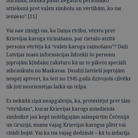
normām, nolūkā paust negatīvu personisko
attieksmi pret valsts simbolu un vērtībām, ko tas
iemieso”.[11]
Vai nav zīmīgi tas, ka Daiņa rīcību, vērstu pret
Krievijas karoga vicināšanu, par cietušo atzītā
persona vērtēja kā “valsts karoga zaimošanu”? Daži
Latvijas masu informācijas līdzekļi šo personu
joprojām kļūdaini raksturo kā uz to piketu speciāli
atbraukušu no Maskavas. Daudzi latvieši joprojām
nespēj aptvert, ka šeit no 1945.gada dzīvojošs cilvēks
tik ļoti neorientējas laikā un telpā.
Es nekādā ziņā neapgalvoju, ka, protestējot pret tām
“vērtībām”, kuras Krievijas karogs mūsdienās
simbolizē jau kopš nežēlīgajām asinspirtīm Čečenijā
un Gruzijā, mums vajag Krievijas karogus plēst vai
citādi bojāt. Vai ka tos vajag dedzināt – kā to izdarīja