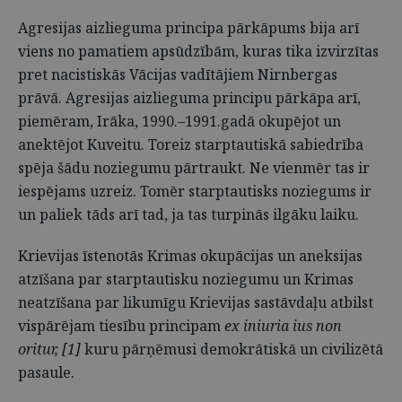
Agresijas aizlieguma principa pārkāpums bija arī
viens no pamatiem apsūdzībām, kuras tika izvirzītas
pret nacistiskās Vācijas vadītājiem Nirnbergas
prāvā. Agresijas aizlieguma principu pārkāpa arī,
piemēram, Irāka, 1990.–1991.gadā okupējot un
anektējot Kuveitu. Toreiz starptautiskā sabiedrība
spēja šādu noziegumu pārtraukt. Ne vienmēr tas ir
iespējams uzreiz. Tomēr starptautisks noziegums ir
un paliek tāds arī tad, ja tas turpinās ilgāku laiku.
Krievijas īstenotās Krimas okupācijas un aneksijas
atzīšana par starptautisku noziegumu un Krimas
neatzīšana par likumīgu Krievijas sastāvdaļu atbilst
vispārējam tiesību principam
ex iniuria ius non
oritur, [1]
kuru pārņēmusi demokrātiskā un civilizētā
pasaule.