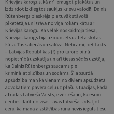
Krievijas karogus, kā arī ieraugot plakātus un
izdzirdot izkliegtos saukļus krievu valodā, Dainis
Rūtenbergs pieskrēja pie tuvāk stāvošā
piketētāja un izrāva no viņa rokām kātu ar
Krievijas karogu. Kā vēlāk noskaidroja tiesa,
Krievijas karogs bija uzmontēts uz lēta slotas
kāta. Tas saliecās un salūza. Neticami, bet fakts
– Latvijas Republikas (!) prokurore pilnā
nopietnībā uzskatīja un arī tiesas sēdēs uzstāja,
ka Dainis Rūtenbergs saucams pie
kriminālatbildības un sodāms. Šī absurdā
apsūdzība man kā vienam no diviem apsūdzētā
advokātiem pavēra ceļu uz plašu situācijas, kādā
atrodas Latviešu Valsts, izvērtēšanu, ko esmu
centies darīt no visas savas latvieša sirds. Ļoti
ceru, ka mana aizstāvības runa nevis ieguls tiesu