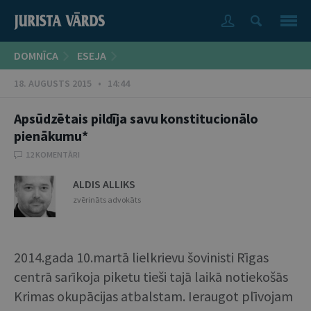
DOMNĪCA
ESEJA
18. AUGUSTS 2015 • 14:44
Apsūdzētais pildīja savu konstitucionālo
pienākumu*
12 KOMENTĀRI
ALDIS ALLIKS
zvērināts advokāts
2014.gada 10.martā lielkrievu šovinisti Rīgas
centrā sarīkoja piketu tieši tajā laikā notiekošās
Krimas okupācijas atbalstam. Ieraugot plīvojam