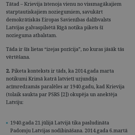
Tātad – Krievija īstenoja vienu no vissmagākajiem
starptautiskajiem noziegumiem, savukārt
demokrātiskās Eiropas Savienības dalībvalsts
Latvijas galvaspilsētā Rīgā notika pikets šī
nozieguma atbalstam.
Tāda ir šīs lietas “izejas pozīcija”, no kuras jāsāk tās
vērtēšana.
2.
Piketa konteksts ir tāds, ka 2014.gada marta
notikumi Krimā katrā latvietī uzjundīja
acīmredzamās paralēles ar 1940.gadu, kad Krievija
(tolaik saukta par PSRS [2]) okupēja un anektēja
Latviju:
1940.gada 21.jūlijā Latvijā tika pasludināta
Padomju Latvijas nodibināšana. 2014.gada 6.martā