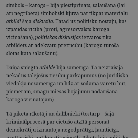
simbols – karogs – bija piestiprināts, salaušana (lai
arī negribēta) simboliski kļuva pat tikpat materiālu
atbildi
šajā
diskusijā
. Tātad uz politisku nostāju, kas
izpaudās rīcībā (proti, agresorvalsts karoga
vicināšanā),
politiskās diskusijas
ietvaros tika
atbildēts ar adekvātu pretrīcību (karogu turošā
slotas kāta salaušanu).
Daiņa sniegtā
atbilde
bija samērīga. Tā neizraisīja
nekādus tālejošus tiesību pārkāpumus (no juridiskā
viedokļa nesamērīga un līdz ar sodāma varētu būt,
piemēram, smagu miesas bojājumu nodarīšana
karoga vicinātājam).
Tā piketa rīkotāji un dalībnieki (tostarp – šajā
kriminālprocesā par cietušo atzītā persona)
demokrātiju izmantoja negodprātīgi, ļaunticīgi,
prettiesiski, antikonstitucionāli. Pikets bija politiska