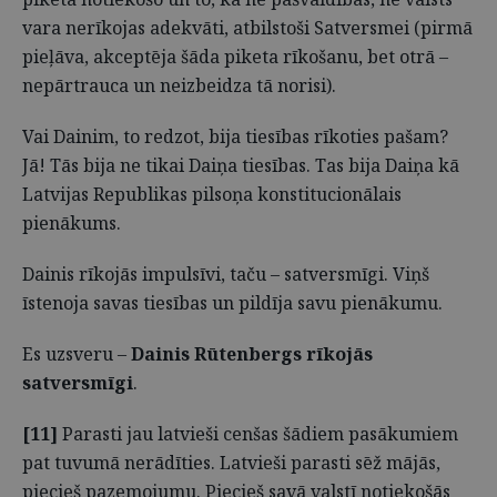
vara nerīkojas adekvāti, atbilstoši Satversmei (pirmā
pieļāva, akceptēja šāda piketa rīkošanu, bet otrā –
nepārtrauca un neizbeidza tā norisi).
Vai Dainim, to redzot, bija tiesības rīkoties pašam?
Jā! Tās bija ne tikai Daiņa tiesības. Tas bija Daiņa kā
Latvijas Republikas pilsoņa konstitucionālais
pienākums.
Dainis rīkojās impulsīvi, taču – satversmīgi. Viņš
īstenoja savas tiesības un pildīja savu pienākumu.
Es uzsveru –
Dainis Rūtenbergs rīkojās
satversmīgi
.
[11]
Parasti jau latvieši cenšas šādiem pasākumiem
pat tuvumā nerādīties. Latvieši parasti sēž mājās,
piecieš pazemojumu. Piecieš savā valstī notiekošās