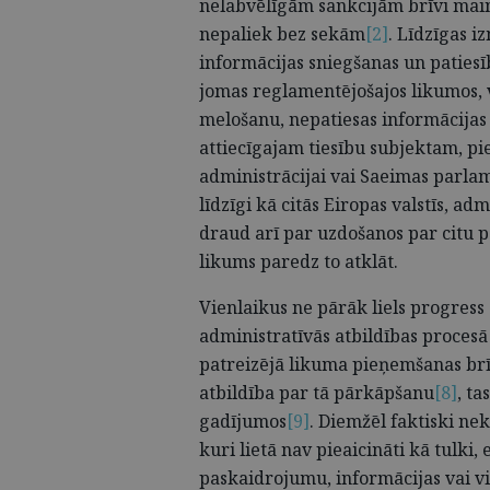
nelabvēlīgām sankcijām brīvi maino
nepaliek bez sekām
[2]
. Līdzīgas i
informācijas sniegšanas un paties
jomas reglamentējošajos likumos, 
melošanu, nepatiesas informācijas
attiecīgajam tiesību subjektam, p
administrācijai vai Saeimas parla
līdzīgi kā citās Eiropas valstīs, adm
draud arī par uzdošanos par citu p
likums paredz to atklāt.
Vienlaikus ne pārāk liels progress
administratīvās atbildības procesā 
patreizējā likuma pieņemšanas brīž
atbildība par tā pārkāpšanu
[8]
, t
gadījumos
[9]
. Diemžēl faktiski ne
kuri lietā nav pieaicināti kā tulki, 
paskaidrojumu, informācijas vai vi