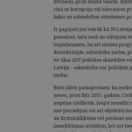
bērniem, proti mums visiem. Atbrī
cīņa ar korupciju vai tolerances 
laiku un sabiedrības attieksmes p
Ir pagājuši jau vairāk kā 30 Latvij
paaudzes, taču meli un viltojumi 
nepieļaujamu, lai arī zināms progr
demokrātijās, sabiedrība melus, p
ne tikai ASV politikas skandālos va
Latvijā – sabiedrība var politiķim 
melus.
Būtu jābūt pašsaprotami, ka meliem
nesen, proti līdz 2015. gadam, Civ
iespējas civillietās, ļaujot nesodīt
nav pierādījusi vai arī objektīvi 
un Krimināllikums vēl pavisam nes
izmeklēšanas iestādēm, bet arī tie