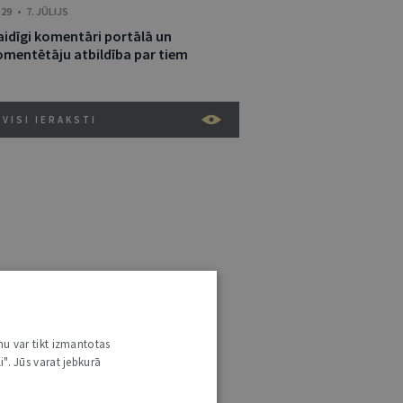
:29 • 7. JŪLIJS
aidīgi komentāri portālā un
omentētāju atbildība par tiem
VISI IERAKSTI
nu var tikt izmantotas
i". Jūs varat jebkurā