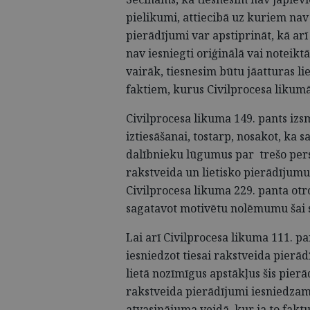
pielikumi, attiecibā uz kuriem nav
pierādījumi var apstiprināt, kā arī
nav iesniegti oriģinālā vai noteikt
vairāk, tiesnesim būtu jāatturas l
faktiem, kurus Civilprocesa likumā
Civilprocesa likuma 149. pants izsm
iztiesāšanai, tostarp, nosakot, ka sa
dalībnieku lūgumus par trešo pers
rakstveida un lietisko pierādījum
Civilprocesa likuma 229. panta otr
sagatavot motivētu nolēmumu šai 
Lai arī Civilprocesa likuma 111. p
iesniedzot tiesai rakstveida pierād
lietā nozīmīgus apstākļus šis pierā
rakstveida pierādījumi iesniedzami
atvasinājuma veidā, kur ja to faktu