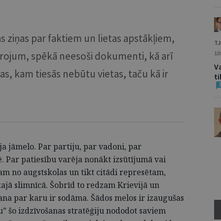
as ziņas par faktiem un lietas apstākļiem,
TJ
drojum, spēkā neesoši dokumenti, kā arī
10
Va
r tas, kam tiesās nebūtu vietas, taču kā ir
t
ja jāmelo. Par partiju, par vadoni, par
Par patiesību varēja nonākt izsūtījumā vai
tam no augstskolas un tikt citādi represētam,
skajā slimnīcā. Šobrīd to redzam Krievijā un
ana par karu ir sodāma. Šādos melos ir izaugušas
” šo izdzīvošanas stratēģiju nododot saviem