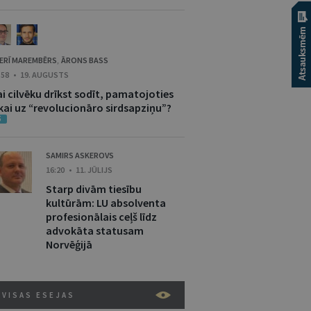
ERĪ MAREMBĒRS
ĀRONS BASS
,
:58 • 19. AUGUSTS
i cilvēku drīkst sodīt, pamatojoties
ikai uz “revolucionāro sirdsapziņu”?
5
SAMIRS ASKEROVS
16:20 • 11. JŪLIJS
Starp divām tiesību
kultūrām: LU absolventa
profesionālais ceļš līdz
advokāta statusam
Norvēģijā
VISAS ESEJAS