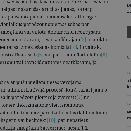
t savas liecības, kas nu vairs netiek paciests un
D
zmaiņas ir skarušas arī citas jomas, tostarp
1
ības paušanas pienākumu nosakot attiecīgās
vienlaikus paredzot nopietnas sekas par
 sniegšanu vai viltotu dokumentu iesniegšanu
iemēram, notāram, tiesu izpildītājam
[3]
, nodokļu
mentārās izmeklēšanas komisijai
[4]
. Jo vairāk,
inistratīvais sods
[5]
vai pat kriminālatbildība
[6]
C
ersonu vai savas identitātes neatklāšanu, ja
10
Ti
 cīņā ar pušu meliem tiesās vērojams
k
un administratīvajā procesā, kurā, lai arī jau no
a ir paredzēts pieteicēja zvērests
[7]
un
12
as tomēr tiek izmantots vien izņēmuma
N
kāda atbildība nav paredzēta lietas dalībniekiem,
m
eksperti vai liecinieki
[10]
, par nepatiesu
edokļa sniegšanu Satversmes tiesai. Tā,