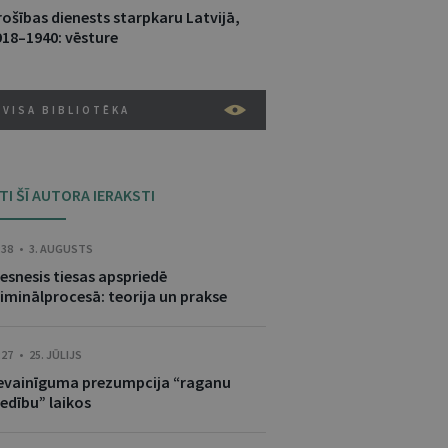
rošības dienests starpkaru Latvijā,
918–1940: vēsture
VISA BIBLIOTĒKA
ITI ŠĪ AUTORA IERAKSTI
:38 • 3. AUGUSTS
esnesis tiesas apspriedē
riminālprocesā: teorija un prakse
:27 • 25. JŪLIJS
evainīguma prezumpcija “raganu
edību” laikos