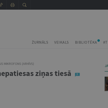
ŽURNĀLS
VEIKALS
BIBLIOTĒKA
#T
AIS MIKROFONS (ARHĪVS)
J
nepatiesas ziņas tiesā
3