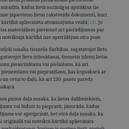
 norādīts, kādus lietā nozīmīgus apstākļus šie
 nav jāpievieno lietai rakstveida dokumenti, kuri
ā kārtībā apliecināta atvasinājuma veidā
[18]
. Jo
ietas materiāliem pievienot arī pierādījumus par
 noteiktajā kārtībā nav apstrīdējusi otra puse.
eļoši nosaka tiesneša darbības, sagatavojot lietu
gatavojot lietu iztiesāšanai, tiesnesis izlemj lietas
onu pieaicināšanu vai pielaišanu, kā arī
u pieņemšanu vai pieprasīšanu, kas kopsakarā ar
o un ceturto daļu, kā arī 230. pantu paredz
sakarā.
anta pirmā daļa nosaka, ka lietas dalībniekiem,
ījumu vai lūdzot to pieprasīt, jānorāda, kādus
dījums var apstiprināt, bet otrā daļa nosaka, ka
 oriģinālā vai noteiktā kārtībā apliecināta
 noskaidrošanai, kuriem ir nozīme lietā, pietiek