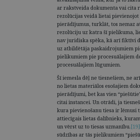
ar rakstveida dokumenta vai cita ra
rezolūcijas veidā lietai pievienoj
pierādījumus, turklāt, tos nemaz a
rezolūciju uz katra šī pielikuma, l
nav juridiska spēka, kā arī fiktīvi 
uz atbildētāja paskaidrojumiem pi
pielikumiem pie procesuālajiem 
procesuālajiem lūgumiem.
Šī iemesla dēļ ne tiesnešiem, ne ar
no lietas materiālos esošajiem dok
pierādījumi, bet kas vien “piešūtie
citai instancei. Un otrādi, ja tiesn
kura pievienošanu tiesa ir lēmusi ti
attiecīgais lietas dalībnieks, kuram
un vērst uz to tiesas uzmanību.
[19]
sūdzības ar tās pielikumiem “piešū