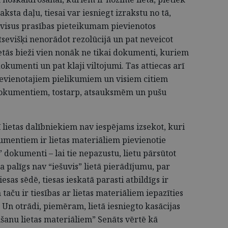
ksta daļu, tiesai var iesniegt izrakstu no tā,
ot visus prasības pieteikumam pievienotos
tsevišķi nenorādot rezolūcijā un pat neveicot
ietās bieži vien nonāk ne tikai dokumenti, kuriem
dokumenti un pat klaji viltojumi. Tas attiecas arī
evienotajiem pielikumiem un visiem citiem
dokumentiem, tostarp, atsauksmēm un pušu
ī lietas dalībniekiem nav iespējams izsekot, kuri
umentiem ir lietas materiāliem pievienotie
” dokumenti – lai tie nepazustu, lietu pārsūtot
eša palīgs nav “iešuvis” lietā pierādījumu, par
esas sēdē, tiesas ieskatā parasti atbildīgs ir
 taču ir tiesības ar lietas materiāliem iepazīties
Un otrādi, piemēram, lietā iesniegto kasācijas
šanu lietas materiāliem” Senāts vērtē kā