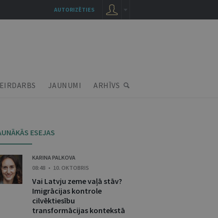
AUTORIZĒTIES
EIRDARBS
JAUNUMI
ARHĪVS
AUNĀKĀS ESEJAS
KARINA PALKOVA
08:48 • 10. OKTOBRIS
Vai Latvju zeme vaļā stāv?
Imigrācijas kontrole
cilvēktiesību
transformācijas kontekstā