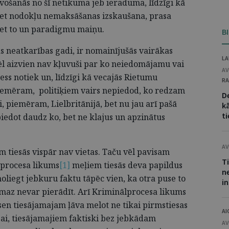
vošanās no šī netikuma jeb ieraduma, līdzīgi kā
pret nodokļu nemaksāšanas izskaušana, prasa
ret to un paradigmu maiņu.
B
as neatkarības gadi, ir nomainījušās vairākas
LA
vēl aizvien nav kļuvuši par ko neiedomājamu vai
AV
ess notiek un, līdzīgi kā vecajās Rietumu
RA
iemēram, politiķiem vairs nepiedod, ko redzam
D
i, piemēram, Lielbritānijā, bet nu jau arī pašā
kā
ti
piedot daudz ko, bet ne klajus un apzinātus
AV
 tiesās vispār nav vietas. Taču vēl pavisam
T
ilprocesa likums
[1]
meļiem tiesās deva papildus
n
i noliegt jebkuru faktu tāpēc vien, ka otra puse to
i
nemaz nevar pierādīt. Arī Kriminālprocesa likums
en tiesājamajam ļāva melot ne tikai pirmstiesas
AI
sai, tiesājamajiem faktiski bez jebkādam
AV