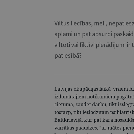
Viltus liecības, meli, nepaties
aplami un pat absurdi paskai
viltoti vai fiktīvi pierādījumi i
patiesībā?
Latvijas okupācijas laikā visiem bi
izdomātajiem notikumiem pagātnē. 
cietumā, zaudēt darbu, tikt izslēg
tostarp, tikt ieslodzītam psihiatri
Baltkrievijā, kur pat kara nosaukš
vairākas paaudzes, “ar mātes pienu