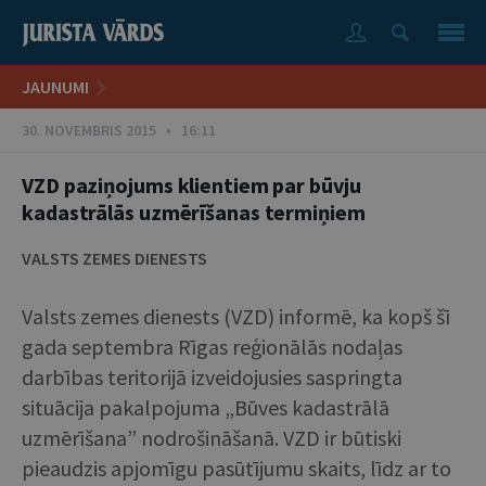
JAUNUMI
30. NOVEMBRIS 2015 • 16:11
VZD paziņojums klientiem par būvju
kadastrālās uzmērīšanas termiņiem
VALSTS ZEMES DIENESTS
Valsts zemes dienests (VZD) informē, ka kopš šī
gada septembra Rīgas reģionālās nodaļas
darbības teritorijā izveidojusies saspringta
situācija pakalpojuma „Būves kadastrālā
uzmērīšana” nodrošināšanā. VZD ir būtiski
pieaudzis apjomīgu pasūtījumu skaits, līdz ar to