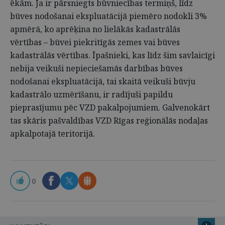
ēkām. Ja ir pārsniegts būvniecības termiņš, līdz
būves nodošanai ekspluatācijā piemēro nodokli 3%
apmērā, ko aprēķina no lielākās kadastrālās
vērtības – būvei piekritīgās zemes vai būves
kadastrālās vērtības. Īpašnieki, kas līdz šim savlaicīgi
nebija veikuši nepieciešamās darbības būves
nodošanai ekspluatācijā, tai skaitā veikuši būvju
kadastrālo uzmērīšanu, ir radījuši papildu
pieprasījumu pēc VZD pakalpojumiem. Galvenokārt
tas skāris pašvaldības VZD Rīgas reģionālās nodaļas
apkalpotajā teritorijā.
0