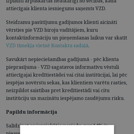
izpildīti ārpuskārtas neatkarīgi no secības, kādā
attiecīgais klienta iesniegums saņemts VZD.
Steidzamu pasūtījumu gadījumos klienti aicināti
vērsties pie VZD biroju vadītājiem, kuru
kontaktinformāciju un pieņemšanas laikus var skatīt
VZD tīmekļa vietnē Kontaktu sadaļā
.
Savukārt nepieciešamības gadījumā - pēc klienta
pieprasījuma - VZD sagatavos informatīvu vēstuli
attiecīgajai kredītiestādei vai citai institūcijai, lai pēc
iespējas novērstu sekas, kas klientiem varētu rasties,
neizpildot saistības pret kredītiestādi vai citu
institūciju un mazinātu iespējamo zaudējumu risku.
Papildu informācija
Salīdzinot ar iepriekšējo periodu, par 14% ir
pieaudzis pakalpojuma pasūtījumu skaits VZD