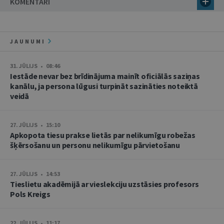
KOMENTĀRI
JAUNUMI
31. JŪLIJS • 08:46
Iestāde nevar bez brīdinājuma mainīt oficiālās saziņas
kanālu, ja persona lūgusi turpināt sazināties noteiktā
veidā
27. JŪLIJS • 15:10
Apkopota tiesu prakse lietās par nelikumīgu robežas
šķērsošanu un personu nelikumīgu pārvietošanu
27. JŪLIJS • 14:53
Tieslietu akadēmijā ar vieslekciju uzstāsies profesors
Pols Kreigs
22. JŪLIJS • 11:17