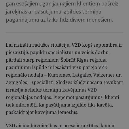
gan esošajiem, gan jaunajiem klientiem pašreiz
jārēķinās ar pasūtījumu izpildes termiņa
pagarinājumu uz laiku līdz diviem mēnešiem.
Lai risinātu radušos situāciju, VZD kopš septembra ir
piesaistījis papildu speciālistus un veicis darbu
pārdali starp reģioniem. Šobrīd Rīgas reģiona
pasūtījumu izpildē ir iesaistīti visu pārējo VZD
reģionālo nodaļu – Kurzemes, Latgales, Vidzemes un
Zemgales – speciālisti. Slodzes izlīdzināšana savukārt
izraisīja nelielus termiņu kavējumus VZD
reģionālajās nodaļās. Pieņemot pasūtījumus, klienti
tiek informēti, ka pasūtījuma izpilde tiks kavēta,
paskaidrojot kavējuma iemeslus.
VZD aicina būvniecības procesā iesaistītos, kam ir