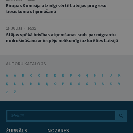
Eiropas Komisija atzinīgi vērtē Latvijas progresu
tiesiskuma stiprināšanā
15. JŪLIJS • 10:32
Stājas spēkā brīvības atņemšanas sods par migrantu
nodrošināšanu ar iespēju nelikumīgi uzturēties Latvijā
AUTORU KATALOGS
A
Ā
B
C
Č
D
E
Ē
F
G
Ģ
H
I
J
K
Ķ
L
Ļ
M
N
Ņ
O
P
R
S
Š
T
U
Ū
V
Z
Ž
ŽURNĀLS
NOZARES