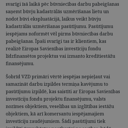
svarīgi īsā laikā pēc būvniecības darbu pabeigšanas
saņemt būvju kadastrālās uzmērīšanas lietu un
nodot būvi ekspluatācijā, laikus veikt būvju
kadastrālās uzmērīšanas pasūtījumu. Pasūtījumu
iespējams noformēt vēl pirms būvniecības darbu
pabeigšanas. Īpaši svarīgi tas ir klientiem, kas
realizē Eiropas Savienības investīciju fondu
līdzfinansētos projektus vai izmanto kredītiestāžu
finansējumu.
Šobrīd VZD primāri vērtē iespējas nepieļaut vai
samazināt darbu izpildes termiņa kavējumu to
pasūtījumu izpildē, kas saistīti ar Eiropas Savienības
investīciju fondu projektu finansējumu, valsts
nozīmes objektiem, veselības un izglītības iestāžu
objektiem, kā arī komersantu iespējamajiem
investīciju zaudējumiem. Šādi pasūtījumi tiek