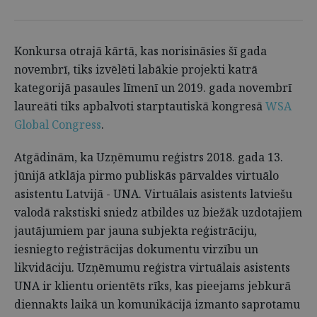
Konkursa otrajā kārtā, kas norisināsies šī gada
novembrī, tiks izvēlēti labākie projekti katrā
kategorijā pasaules līmenī un 2019. gada novembrī
laureāti tiks apbalvoti starptautiskā kongresā
WSA
Global Congress
.
Atgādinām, ka Uzņēmumu reģistrs 2018. gada 13.
jūnijā atklāja pirmo publiskās pārvaldes virtuālo
asistentu Latvijā - UNA. Virtuālais asistents latviešu
valodā rakstiski sniedz atbildes uz biežāk uzdotajiem
jautājumiem par jauna subjekta reģistrāciju,
iesniegto reģistrācijas dokumentu virzību un
likvidāciju. Uzņēmumu reģistra virtuālais asistents
UNA ir klientu orientēts rīks, kas pieejams jebkurā
diennakts laikā un komunikācijā izmanto saprotamu