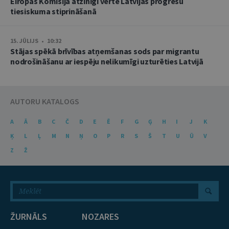
Eiropas Komisija atzinīgi vērtē Latvijas progresu
tiesiskuma stiprināšanā
15. JŪLIJS • 10:32
Stājas spēkā brīvības atņemšanas sods par migrantu
nodrošināšanu ar iespēju nelikumīgi uzturēties Latvijā
AUTORU KATALOGS
A
Ā
B
C
Č
D
E
Ē
F
G
Ģ
H
I
J
K
Ķ
L
Ļ
M
N
Ņ
O
P
R
S
Š
T
U
Ū
V
Z
Ž
ŽURNĀLS
NOZARES