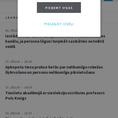
PIEŅEMT VISAS
JAUNUMI
PIELĀGOT IZVĒLI
31. JŪLIJS • 08:46
Iestāde nevar bez brīdinājuma mainīt oficiālās saziņas
kanālu, ja persona lūgusi turpināt sazināties noteiktā
veidā
27. JŪLIJS • 15:10
Apkopota tiesu prakse lietās par nelikumīgu robežas
šķērsošanu un personu nelikumīgu pārvietošanu
27. JŪLIJS • 14:53
Tieslietu akadēmijā ar vieslekciju uzstāsies profesors
Pols Kreigs
22. JŪLIJS • 11:17