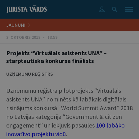
JAUNUMI
3. OKTOBRIS 2018 • 13:59
Projekts “Virtuālais asistents UNA” –
starptautiska konkursa finālists
UZŅĒMUMU REĢISTRS
Uzņēmumu reģistra pilotprojekts “Virtuālais
asistents UNA” nominēts kā labākais digitālais
risinājums konkursā “World Summit Award” 2018
no Latvijas kategorijā “Government & citizen
engagement” un iekļuvis pasaules
100 labāko
inovatīvo projektu vidū
.