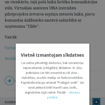
un vienkāršu, tajā pašā laikā lietišķu komunikācijas
stilu. Virtuālais asistents UNA izstrādāts
pilotprojekta ietvaros septiņu mēnešu laikā, piecu
komandas dalībnieku sastāvā sadarbībā ar
uzņēmumu "Tilde".
Vairāk:
Virtuālais asistents UNA
Vietnē izmantojam sīkdatnes
World Summit Awards
Lai vietne pilnvērtīgi darbotos, tiek izmantotas
nepieciešamās (obligātās) sīkdatnes. Ar Jūsu
piekrišanu var tikt izmantotas vēl citas –
statistikas, sociālo mediju un funkcionalitātes.
0
Papildinformācijai atveriet "Pielāgot izvēli". Jūs
varat jebkurā brīdī mainīt savu izvēli,
atgriežoties šajā vietnē. Plašāk –
sīkdatņu
politikā
.
KOMENTĀRI