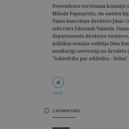
Pretendentu vērtēšanas komisiju vad
Mihails Papsujevičs, tās sastāvā bi
Valsts kancelejas direktors Jānis C
sekretārs Edmunds Valantis, Finanš
departamenta direktora vietniece
politikas nodaļas vadītāja Dina Bus
neatkarīgi novērotāji no Ārvalstu
"Sabiedrība par atklātību – Delna".
PATĪK
1 KOMENTĀRS