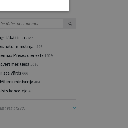
ESTĀŽU UN INSTITŪCIJU JAUNUMI
ugstākā tiesa
2655
eslietu ministrija
1896
aeimas Preses dienests
1629
atversmes tiesa
1026
rista Vārds
666
kšlietu ministrija
404
lsts kanceleja
400
dīt visu (283)