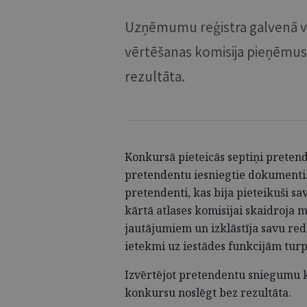
Uzņēmumu reģistra galvenā v
vērtēšanas komisija pieņēmu
rezultāta.
Konkursā pieteicās septiņi pretende
pretendentu iesniegtie dokumenti. K
pretendenti, kas bija pieteikuši sa
kārtā atlases komisijai skaidroja m
jautājumiem un izklāstīja savu re
ietekmi uz iestādes funkcijām tur
Izvērtējot pretendentu sniegumu k
konkursu noslēgt bez rezultāta.