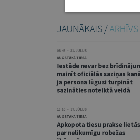
spējas Uzņēmumu reģistra
JAUNĀKAIS /
ARHĪVS
08:46 • 31. JŪLIJS
AUGSTĀKĀ TIESA
Iestāde nevar bez brīdināju
mainīt oficiālās saziņas kanā
ja persona lūgusi turpināt
sazināties noteiktā veidā
15:10 • 27. JŪLIJS
AUGSTĀKĀ TIESA
Apkopota tiesu prakse lietā
par nelikumīgu robežas