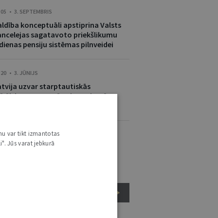
:05 • 3. SEPTEMBRIS
aldība konceptuāli apstiprina Valsts
ancelejas sagatavoto priekšlikumu
dienas pensiju sistēmas pilnveidei
:20 • 3. JŪNIJS
atvija uzvar starptautiskās
ķīrējtiesas procesā atjaunojamās
nerģijas jomā
nu var tikt izmantotas
:52 • 24. FEBRUĀRIS
i". Jūs varat jebkurā
lsts kanceleja: Latvija ir kopā ar
krainu
VISI JAUNUMI