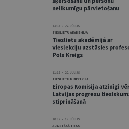
šķērsošanu un personu
nelikumīgu pārvietošanu
14:53 • 27. JŪLIJS
TIESLIETU AKADĒMIJA
Tieslietu akadēmijā ar
vieslekciju uzstāsies profes
Pols Kreigs
11:17 • 22. JŪLIJS
TIESLIETU MINISTRIJA
Eiropas Komisija atzinīgi vē
Latvijas progresu tiesiskum
stiprināšanā
10:32 • 15. JŪLIJS
AUGSTĀKĀ TIESA