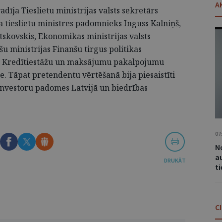
A
īja Tieslietu ministrijas valsts sekretārs
ja tieslietu ministres padomnieks Inguss Kalniņš,
itskovskis, Ekonomikas ministrijas valsts
u ministrijas Finanšu tirgus politikas
, Kredītiestāžu un maksājumu pakalpojumu
e. Tāpat pretendentu vērtēšanā bija piesaistīti
 investoru padomes Latvijā un biedrības
07
No
a
DRUKĀT
t
C