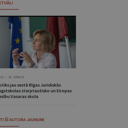
KTUĀLI
:31 • 25. JŪNIJS
tiks jau sestā Rīgas Juridiskās
ugstskolas starptautisko un Eiropas
iesību Vasaras skola
ITI ŠĪ AUTORA JAUNUMI