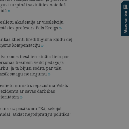
gusi turpināt sazināties noteiktā
eidā
eslietu akadēmijā ar vieslekciju
zstāsies profesors Pols Kreigs
ankas klienti kredītlīguma kļūdu dēļ
aņems kompensāciju
tversmes tiesā ierosināta lieta par
ersonas tiesībām veikt pedagoga
rbu, ja tā bijusi sodīta par tīšu
azāk smagu noziegumu
eslietu ministrs iepazīstina Valsts
rezidentu ar savas darbības
rioritātēm
icina uz pasākumu “Kā, sekojot
audai, atklāt negodprātīgu politiku”