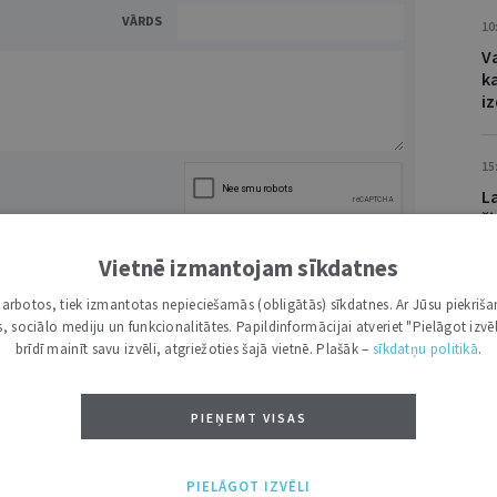
VĀRDS
10
V
k
iz
15
L
š
e
NĀKT:
PIEVIENOT
Vietnē izmantojam sīkdatnes
i darbotos, tiek izmantotas nepieciešamās (obligātās) sīkdatnes. Ar Jūsu piekriša
16
kas, sociālo mediju un funkcionalitātes. Papildinformācijai atveriet "Pielāgot izvēl
Va
brīdī mainīt savu izvēli, atgriežoties šajā vietnē. Plašāk –
sīkdatņu politikā
.
U
0
ATBILDĒT
PIEŅEMT VISAS
ts sniegums atklātā konkursa otrajā kārtā, visticamāk,
pretendenti nav kārtojuši Valsts vienoto jurista
jas eksāmenu, kā rezultātā pretendentu zināšanas un
PIELĀGOT IZVĒLI