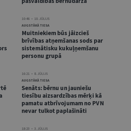
pašvaldības bērnudārzā
10:46 • 10. JŪLIJS
AUGSTĀKĀ TIESA
Muitniekiem būs jāizcieš
brīvības atņemšanas sods par
ors
sistemātisku kukuļņemšanu
personu grupā
16:21 • 8. JŪLIJS
AUGSTĀKĀ TIESA
rtē
Senāts: bērnu un jauniešu
a
tiesību aizsardzības mērķi kā
pamatu atbrīvojumam no PVN
nevar tulkot paplašināti
18:23 • 3. JŪLIJS