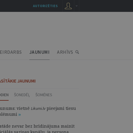
AUTORIZĒTIES
EIRDARBS
JAUNUMI
ARHĪVS
ASĪTĀKIE JAUNUMI
ODIEN
ŠONEDĒĻ
ŠOMĒNES
aunums: vietnē
pieejami tiesu
Likumi.lv
olēmumi
estāde nevar bez brīdinājuma mainīt
iciālās saziņas kanālu, ja persona