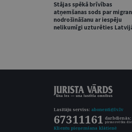
Stājas spēkā brīvības
atņemšanas sods par migra
nodrošināšanu ar iespēju
nelikumīgi uzturēties Latvij
Lasītāju serviss
:
abonenti@lv.lv
67311161
darbdienās: 
pirmssvētku die
Klientu pieņemšana klātienē