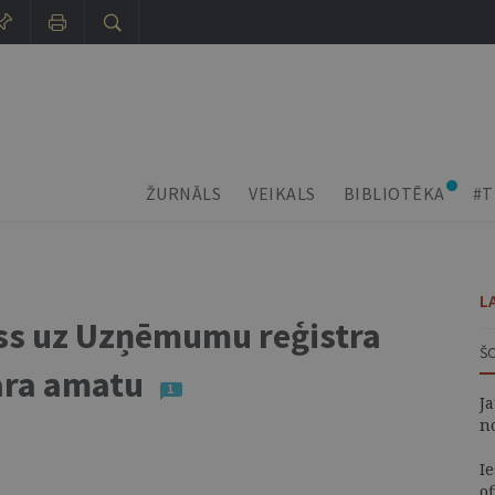
ŽURNĀLS
VEIKALS
BIBLIOTĒKA
#T
L
ss uz Uzņēmumu reģistra
Š
āra amatu
1
J
n
I
of