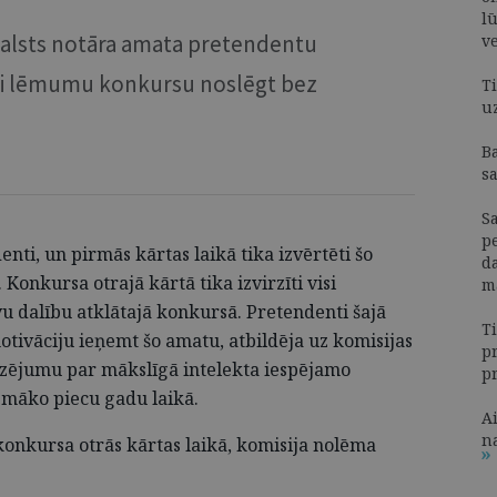
lū
alsts notāra amata pretendentu
v
si lēmumu konkursu noslēgt bez
Ti
u
B
s
Sa
p
nti, un pirmās kārtas laikā tika izvērtēti šo
da
onkursa otrajā kārtā tika izvirzīti visi
m
vu dalību atklātajā konkursā. Pretendenti šajā
Ti
otivāciju ieņemt šo amatu, atbildēja uz komisijas
p
dzējumu par mākslīgā intelekta iespējamo
p
pmāko piecu gadu laikā.
A
n
onkursa otrās kārtas laikā, komisija nolēma