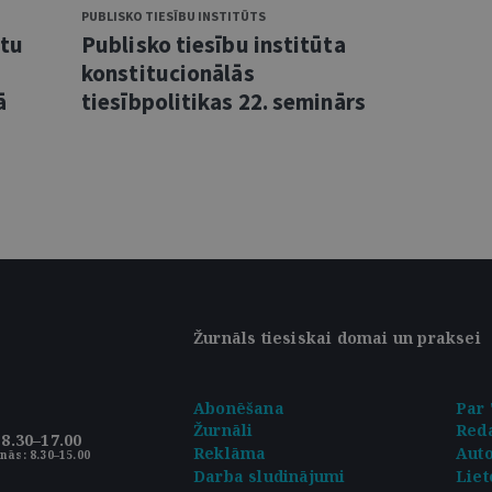
PUBLISKO TIESĪBU INSTITŪTS
ntu
Publisko tiesību institūta
konstitucionālās
ā
tiesībpolitikas 22. seminārs
Žurnāls tiesiskai domai un praksei
Abonēšana
Par 
Žurnāli
Reda
8.30–17.00
Reklāma
Aut
nās: 8.30–15.00
Darba sludinājumi
Liet