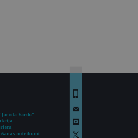
"Jurista Vārdu"
kcija
oriem
ošanas noteikumi