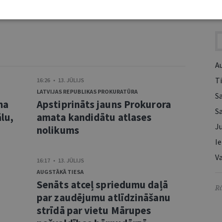
 darba organizēšanā nav pietiekamas.
I
A
Ti
16:26 • 13. JŪLIJS
LATVIJAS REPUBLIKAS PROKURATŪRA
S
ma
Apstiprināts jauns Prokurora
S
lu,
amata kandidātu atlases
Ju
nolikums
Ie
Va
16:17 • 13. JŪLIJS
AUGSTĀKĀ TIESA
Senāts atceļ spriedumu daļā
Rā
s
par zaudējumu atlīdzināšanu
strīdā par vietu Mārupes