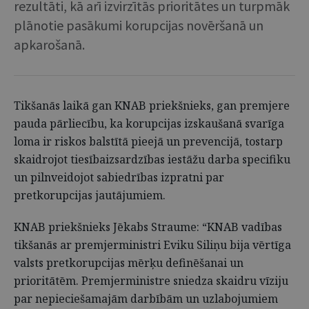
rezultāti, kā arī izvirzītās prioritātes un turpmāk
plānotie pasākumi korupcijas novēršanā un
apkarošanā.
Tikšanās laikā gan KNAB priekšnieks, gan premjere
pauda pārliecību, ka korupcijas izskaušanā svarīga
loma ir riskos balstītā pieejā un prevencijā, tostarp
skaidrojot tiesībaizsardzības iestāžu darba specifiku
un pilnveidojot sabiedrības izpratni par
pretkorupcijas jautājumiem.
KNAB priekšnieks Jēkabs Straume: “KNAB vadības
tikšanās ar premjerministri Eviku Siliņu bija vērtīga
valsts pretkorupcijas mērķu definēšanai un
prioritātēm. Premjerministre sniedza skaidru vīziju
par nepieciešamajām darbībām un uzlabojumiem