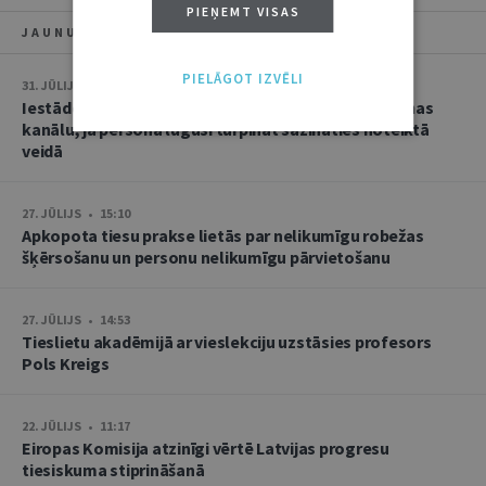
PIEŅEMT VISAS
JAUNUMI
PIELĀGOT IZVĒLI
31. JŪLIJS • 08:46
Iestāde nevar bez brīdinājuma mainīt oficiālās saziņas
kanālu, ja persona lūgusi turpināt sazināties noteiktā
veidā
27. JŪLIJS • 15:10
Apkopota tiesu prakse lietās par nelikumīgu robežas
šķērsošanu un personu nelikumīgu pārvietošanu
27. JŪLIJS • 14:53
Tieslietu akadēmijā ar vieslekciju uzstāsies profesors
Pols Kreigs
22. JŪLIJS • 11:17
Eiropas Komisija atzinīgi vērtē Latvijas progresu
tiesiskuma stiprināšanā