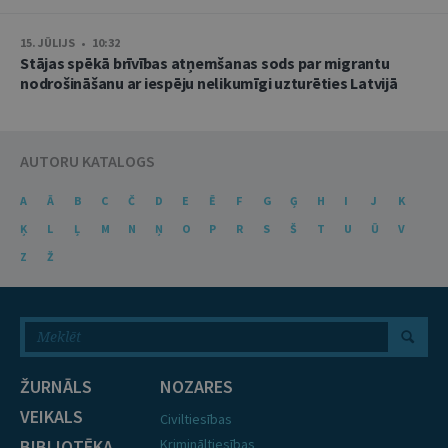
15. JŪLIJS • 10:32
Stājas spēkā brīvības atņemšanas sods par migrantu
nodrošināšanu ar iespēju nelikumīgi uzturēties Latvijā
AUTORU KATALOGS
A
Ā
B
C
Č
D
E
Ē
F
G
Ģ
H
I
J
K
Ķ
L
Ļ
M
N
Ņ
O
P
R
S
Š
T
U
Ū
V
Z
Ž
ŽURNĀLS
NOZARES
VEIKALS
Civiltiesības
BIBLIOTĒKA
Krimināltiesības