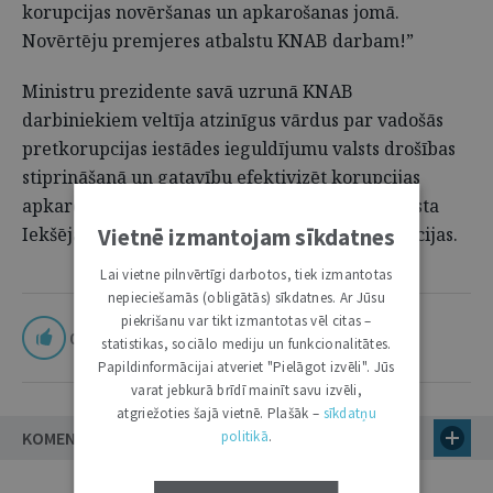
korupcijas novēršanas un apkarošanas jomā.
Novērtēju premjeres atbalstu KNAB darbam!”
Ministru prezidente savā uzrunā KNAB
darbiniekiem veltīja atzinīgus vārdus par vadošās
pretkorupcijas iestādes ieguldījumu valsts drošības
stiprināšanā un gatavību efektivizēt korupcijas
apkarošanu, pārņemot Valsts ieņēmumu dienesta
Iekšējās drošības pārvaldes izmeklēšanas funkcijas.
Vietnē izmantojam sīkdatnes
Lai vietne pilnvērtīgi darbotos, tiek izmantotas
nepieciešamās (obligātās) sīkdatnes. Ar Jūsu
piekrišanu var tikt izmantotas vēl citas –
0
statistikas, sociālo mediju un funkcionalitātes.
Papildinformācijai atveriet "Pielāgot izvēli". Jūs
varat jebkurā brīdī mainīt savu izvēli,
atgriežoties šajā vietnē. Plašāk –
sīkdatņu
KOMENTĀRI
politikā
.