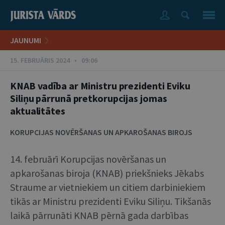
JAUNUMI
15. FEBRUĀRIS 2024 • 09:06
KNAB vadība ar Ministru prezidenti Eviku
Siliņu pārrunā pretkorupcijas jomas
aktualitātes
KORUPCIJAS NOVĒRŠANAS UN APKAROŠANAS BIROJS
14. februārī Korupcijas novēršanas un
apkarošanas biroja (KNAB) priekšnieks Jēkabs
Straume ar vietniekiem un citiem darbiniekiem
tikās ar Ministru prezidenti Eviku Siliņu. Tikšanās
laikā pārrunāti KNAB pērnā gada darbības