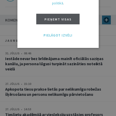
politikā
.
PIEŅEMT VISAS
KOMENTĀRI
PIELĀGOT IZVĒLI
JAUNUMI
31. JŪLIJS • 08:46
Iestāde nevar bez brīdinājuma mainīt oficiālās saziņas
kanālu, ja persona lūgusi turpināt sazināties noteiktā
veidā
27. JŪLIJS • 15:10
Apkopota tiesu prakse lietās par nelikumīgu robežas
šķērsošanu un personu nelikumīgu pārvietošanu
27. JŪLIJS • 14:53
Tieslietu akadēmijā ar vieslekciju uzstāsies profesors