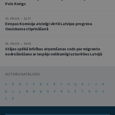
Pols Kreigs
22. JŪLIJS • 11:17
Eiropas Komisija atzinīgi vērtē Latvijas progresu
tiesiskuma stiprināšanā
15. JŪLIJS • 10:32
Stājas spēkā brīvības atņemšanas sods par migrantu
nodrošināšanu ar iespēju nelikumīgi uzturēties Latvijā
AUTORU KATALOGS
A
Ā
B
C
Č
D
E
Ē
F
G
Ģ
H
I
J
K
Ķ
L
Ļ
M
N
Ņ
O
P
R
S
Š
T
U
Ū
V
Z
Ž