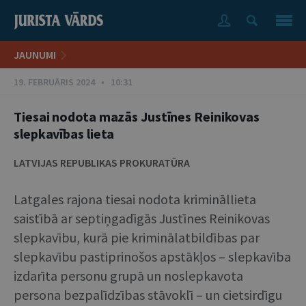
JAUNUMI
19. FEBRUĀRIS 2024 • 10:31
Tiesai nodota mazās Justīnes Reinikovas
slepkavības lieta
LATVIJAS REPUBLIKAS PROKURATŪRA
Latgales rajona tiesai nodota krimināllieta
saistībā ar septiņgadīgās Justīnes Reinikovas
slepkavību, kurā pie kriminālatbildības par
slepkavību pastiprinošos apstākļos – slepkavība
izdarīta personu grupā un noslepkavota
persona bezpalīdzības stāvoklī – un cietsirdīgu