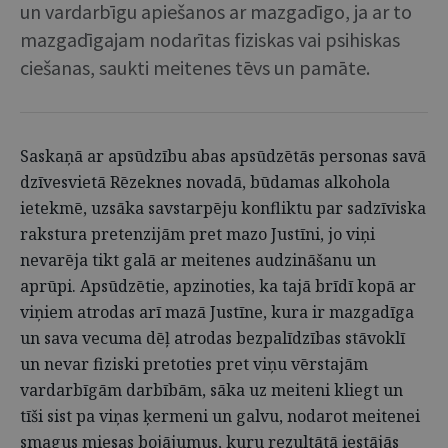
un vardarbīgu apiešanos ar mazgadīgo, ja ar to
mazgadīgajam nodarītas fiziskas vai psihiskas
ciešanas, saukti meitenes tēvs un pamāte.
Saskaņā ar apsūdzību abas apsūdzētās personas savā
dzīvesvietā Rēzeknes novadā, būdamas alkohola
ietekmē, uzsāka savstarpēju konfliktu par sadzīviska
rakstura pretenzijām pret mazo Justīni, jo viņi
nevarēja tikt galā ar meitenes audzināšanu un
aprūpi. Apsūdzētie, apzinoties, ka tajā brīdī kopā ar
viņiem atrodas arī mazā Justīne, kura ir mazgadīga
un sava vecuma dēļ atrodas bezpalīdzības stāvoklī
un nevar fiziski pretoties pret viņu vērstajām
vardarbīgām darbībām, sāka uz meiteni kliegt un
tīši sist pa viņas ķermeni un galvu, nodarot meitenei
smagus miesas bojājumus, kuru rezultātā iestājās