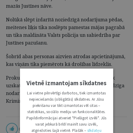
mazās Justīnes nāve.
Nolūkā slēpt izdarītā noziedzīgā nodarījuma pēdas,
meitenes līķis tika noslēpts pamestas mājas pagrabā
un tika maldināta Valsts policija un sabiedrība par
Justīnes pazušanu.
Šobrīd abas personas aizvien atrodas apcietinājumā,
kas viņām tika piemērots kā drošības līdzeklis.
Prokuratūra norāda, ka neviena persona netiek
Vietnē izmantojam sīkdatnes
uzskatīta par vainīgu, kamēr viņas vaina noziedzīga
nodarījuma izdarīšanā netiek konstatēta
Lai vietne pilnvērtīgi darbotos, tiek izmantotas
nepieciešamās (obligātās) sīkdatnes. Ar Jūsu
Kriminālprocesa likumā noteiktajā kārtībā.
piekrišanu var tikt izmantotas vēl citas –
statistikas, sociālo mediju un funkcionalitātes.
Papildinformācijai atveriet "Pielāgot izvēli". Jūs
varat jebkurā brīdī mainīt savu izvēli,
0
atgriežoties šajā vietnē. Plašāk –
sīkdatņu