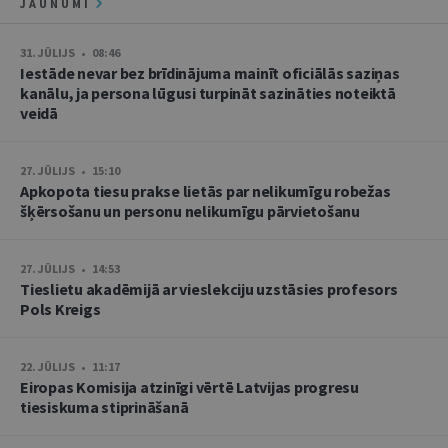
JAUNUMI
31. JŪLIJS • 08:46
Iestāde nevar bez brīdinājuma mainīt oficiālās saziņas
kanālu, ja persona lūgusi turpināt sazināties noteiktā
veidā
27. JŪLIJS • 15:10
Apkopota tiesu prakse lietās par nelikumīgu robežas
šķērsošanu un personu nelikumīgu pārvietošanu
27. JŪLIJS • 14:53
Tieslietu akadēmijā ar vieslekciju uzstāsies profesors
Pols Kreigs
22. JŪLIJS • 11:17
Eiropas Komisija atzinīgi vērtē Latvijas progresu
tiesiskuma stiprināšanā