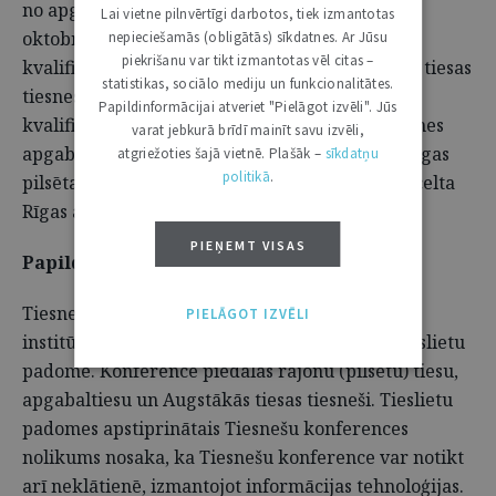
no apgabaltiesu tiesnešu vidus, jo 2024. gada 6.
Lai vietne pilnvērtīgi darbotos, tiek izmantotas
oktobrī pilnvaru termiņš beigsies Tiesnešu
nepieciešamās (obligātās) sīkdatnes. Ar Jūsu
piekrišanu var tikt izmantotas vēl citas –
kvalifikācijas kolēģijas loceklēm – Rīgas rajona tiesas
statistikas, sociālo mediju un funkcionalitātes.
tiesnesei Inārai Zariņai, un līdzšinējai Tiesnešu
Papildinformācijai atveriet "Pielāgot izvēli". Jūs
kvalifikācijas kolēģijas priekšsēdētājai, Kurzemes
varat jebkurā brīdī mainīt savu izvēli,
apgabaltiesas tiesnesei Silvai Reinholdei, bet Rīgas
atgriežoties šajā vietnē. Plašāk –
sīkdatņu
politikā
.
pilsētas tiesas tiesnese Kristīne Zdanovska pārcelta
Rīgas apgabaltiesas tiesneša amatā.
PIEŅEMT VISAS
Papildu informācija:
Tiesnešu konference ir tiesnešu pašpārvaldes
PIELĀGOT IZVĒLI
institūcija, ko ne retāk kā reizi gadā sasauc Tieslietu
padome. Konferencē piedalās rajonu (pilsētu) tiesu,
apgabaltiesu un Augstākās tiesas tiesneši. Tieslietu
padomes apstiprinātais Tiesnešu konferences
nolikums nosaka, ka Tiesnešu konference var notikt
arī neklātienē, izmantojot informācijas tehnoloģijas.