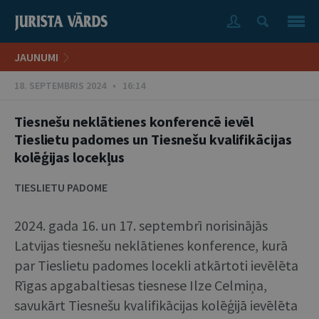
JAUNUMI
18. SEPTEMBRIS 2024 • 16:14
Tiesnešu neklātienes konferencē ievēl
Tieslietu padomes un Tiesnešu kvalifikācijas
kolēģijas locekļus
TIESLIETU PADOME
2024. gada 16. un 17. septembrī norisinājās
Latvijas tiesnešu neklātienes konference, kurā
par Tieslietu padomes locekli atkārtoti ievēlēta
Rīgas apgabaltiesas tiesnese Ilze Celmiņa,
savukārt Tiesnešu kvalifikācijas kolēģijā ievēlēta