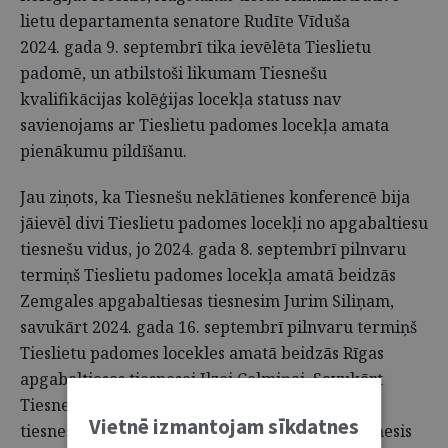
lietu departamenta senatore Rudīte Vīduša
2024. gada 9. septembrī tika ievēlēta Tieslietu
padomē, un atbilstoši likumam Tiesnešu
kvalifikācijas kolēģijas locekļa statuss nav
savienojams ar Tieslietu padomes locekļa amata
pienākumu pildīšanu.
Jau ziņots, ka Tiesnešu neklātienes konferencē bija
jāievēl divi Tieslietu padomes locekļi no apgabaltiesu
tiesnešu vidus, jo 2024. gada 8. septembrī pilnvaru
termiņš Tieslietu padomes locekļa amatā beidzās
Zemgales apgabaltiesas tiesnesim Jurim Siliņam,
savukārt 2024. gada 16. septembrī pilnvaru termiņš
Tieslietu padomes locekles amatā beidzās Rīgas
apgabaltiesas tiesnesei Ilzei Celmiņai. Savukārt
Tiesnešu kvalifikācijas kolēģijā bija jāievēl divi
Vietnē izmantojam sīkdatnes
tiesneši no rajona (pilsētas) tiesas un viens tiesnesis