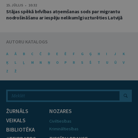
15. JŪLIJS • 10:32
Stājas spēkā brīvības atņemšanas sods par migrantu
nodrošināšanu ar iespēju nelikumīgi uzturēties Latvijā
AUTORU KATALOGS
A
Ā
B
C
Č
D
E
Ē
F
G
Ģ
H
I
J
K
Ķ
L
Ļ
M
N
Ņ
O
P
R
S
Š
T
U
Ū
V
Z
Ž
ŽURNĀLS
NOZARES
VEIKALS
Civiltiesības
BIBLIOTĒKA
Krimināltiesības