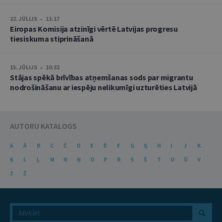
22. JŪLIJS • 11:17
Eiropas Komisija atzinīgi vērtē Latvijas progresu
tiesiskuma stiprināšanā
15. JŪLIJS • 10:32
Stājas spēkā brīvības atņemšanas sods par migrantu
nodrošināšanu ar iespēju nelikumīgi uzturēties Latvijā
AUTORU KATALOGS
A
Ā
B
C
Č
D
E
Ē
F
G
Ģ
H
I
J
K
Ķ
L
Ļ
M
N
Ņ
O
P
R
S
Š
T
U
Ū
V
Z
Ž