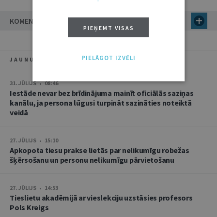
KOMENTĀRI
PIEŅEMT VISAS
PIELĀGOT IZVĒLI
JAUNUMI
31. JŪLIJS • 08:46
Iestāde nevar bez brīdinājuma mainīt oficiālās saziņas
kanālu, ja persona lūgusi turpināt sazināties noteiktā
veidā
27. JŪLIJS • 15:10
Apkopota tiesu prakse lietās par nelikumīgu robežas
šķērsošanu un personu nelikumīgu pārvietošanu
27. JŪLIJS • 14:53
Tieslietu akadēmijā ar vieslekciju uzstāsies profesors
Pols Kreigs