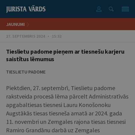
JAUNUMI
27. SEPTEMBRIS 2024 • 15:32
Tieslietu padome pieņem ar tiesnešu karjeru
saistītus lēmumus
TIESLIETU PADOME
Piektdien, 27. septembrī, Tieslietu padome
rakstveida procesā lēma pārcelt Administratīvās
apgabaltiesas tiesnesi Lauru Konošonoku
Augstākās tiesas tiesneša amatā ar 2024. gada
11. novembri un Zemgales rajona tiesas tiesnesi
Ramiro Grandānu darbā uz Zemgales