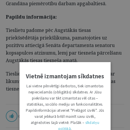
Grandāna piemērotību darbam apgabaltiesā.
Papildu informācija:
Tieslietu padome pēc Augstākās tiesas
priekšsēdētāja priekšlikuma, pamatojoties uz
pozitīvu attiecīgā Senāta departamenta senatoru
kopsapulces atzinumu, lemj par tiesneša pārcelšanu
Augstākās tiesas tiesneša amatā.
Tieslietu padomes viena no funkcijām saskaņā ar
Vietnē izmantojam sīkdatnes
likumu „Par tiesu varu” ir pirmās instances tiesas
Lai vietne pilnvērtīgi darbotos, tiek izmantotas
tiesneša pārcelšana darbā apgabaltiesā.
nepieciešamās (obligātās) sīkdatnes. Ar Jūsu
piekrišanu var tikt izmantotas vēl citas –
statistikas, sociālo mediju un funkcionalitātes.
Papildinformācijai atveriet "Pielāgot izvēli". Jūs
0
varat jebkurā brīdī mainīt savu izvēli,
atgriežoties šajā vietnē. Plašāk –
sīkdatņu
politikā
.