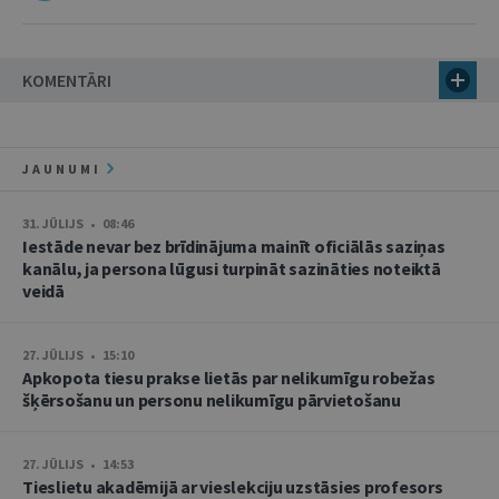
KOMENTĀRI
JAUNUMI
31. JŪLIJS • 08:46
Iestāde nevar bez brīdinājuma mainīt oficiālās saziņas
kanālu, ja persona lūgusi turpināt sazināties noteiktā
veidā
27. JŪLIJS • 15:10
Apkopota tiesu prakse lietās par nelikumīgu robežas
šķērsošanu un personu nelikumīgu pārvietošanu
27. JŪLIJS • 14:53
Tieslietu akadēmijā ar vieslekciju uzstāsies profesors