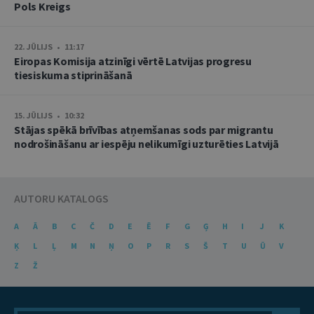
Pols Kreigs
22. JŪLIJS • 11:17
Eiropas Komisija atzinīgi vērtē Latvijas progresu
tiesiskuma stiprināšanā
15. JŪLIJS • 10:32
Stājas spēkā brīvības atņemšanas sods par migrantu
nodrošināšanu ar iespēju nelikumīgi uzturēties Latvijā
AUTORU KATALOGS
A
Ā
B
C
Č
D
E
Ē
F
G
Ģ
H
I
J
K
Ķ
L
Ļ
M
N
Ņ
O
P
R
S
Š
T
U
Ū
V
Z
Ž