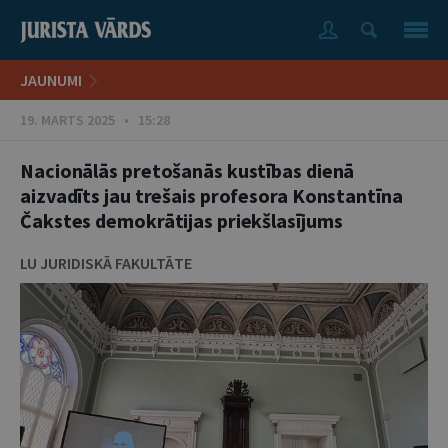
JAUNUMI
19. MARTS 2025 • 15:28
Nacionālās pretošanās kustības dienā
aizvadīts jau trešais profesora Konstantīna
Čakstes demokrātijas priekšlasījums
LU JURIDISKĀ FAKULTĀTE