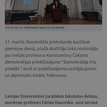
FOTO: NO LU JURIDISKĀS FAKULTĀTES ARHĪVA
17. martā, Nacionālās pretošanās kustības
piemiņas dienā, plašā skatītāju lokā norisinājās
jau trešais profesora Konstantīna Čakstes
demokrātijas priekšlasījums “Demokrātija trīs
priedēs”, kurā ar priekšlasījumu uzstājās jurists
un diplomāts Andris Teikmanis.
Latvijas Universitātes Juridiskās fakultātes dekāns,
asociētais profesors Edvīns Danovskis savā uzrunā