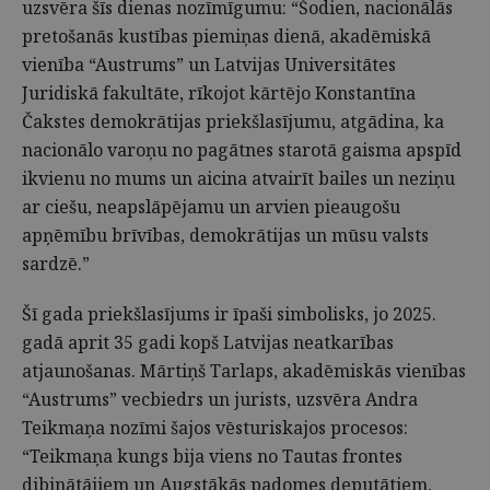
uzsvēra šīs dienas nozīmīgumu: “Šodien, nacionālās
pretošanās kustības piemiņas dienā, akadēmiskā
vienība “Austrums” un Latvijas Universitātes
Juridiskā fakultāte, rīkojot kārtējo Konstantīna
Čakstes demokrātijas priekšlasījumu, atgādina, ka
nacionālo varoņu no pagātnes starotā gaisma apspīd
ikvienu no mums un aicina atvairīt bailes un neziņu
ar ciešu, neapslāpējamu un arvien pieaugošu
apņēmību brīvības, demokrātijas un mūsu valsts
sardzē.”
Šī gada priekšlasījums ir īpaši simbolisks, jo 2025.
gadā aprit 35 gadi kopš Latvijas neatkarības
atjaunošanas. Mārtiņš Tarlaps, akadēmiskās vienības
“Austrums” vecbiedrs un jurists, uzsvēra Andra
Teikmaņa nozīmi šajos vēsturiskajos procesos:
“Teikmaņa kungs bija viens no Tautas frontes
dibinātājiem un Augstākās padomes deputātiem,