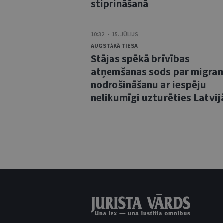
stiprināšanā
10:32 • 15. JŪLIJS
AUGSTĀKĀ TIESA
Stājas spēkā brīvības
atņemšanas sods par migra
nodrošināšanu ar iespēju
nelikumīgi uzturēties Latvij