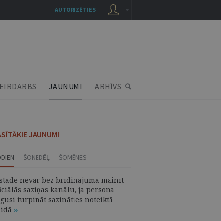
AUTORIZĒTIES
EIRDARBS
JAUNUMI
ARHĪVS
ASĪTĀKIE JAUNUMI
ODIEN
ŠONEDĒĻ
ŠOMĒNES
estāde nevar bez brīdinājuma mainīt
iciālās saziņas kanālu, ja persona
gusi turpināt sazināties noteiktā
eidā