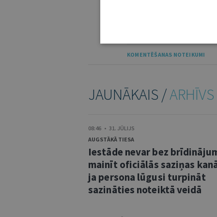
IE
KOMENTĒŠANAS NOTEIKUMI
JAUNĀKAIS /
ARHĪVS
08:46 • 31. JŪLIJS
AUGSTĀKĀ TIESA
Iestāde nevar bez brīdināju
mainīt oficiālās saziņas kanā
ja persona lūgusi turpināt
sazināties noteiktā veidā