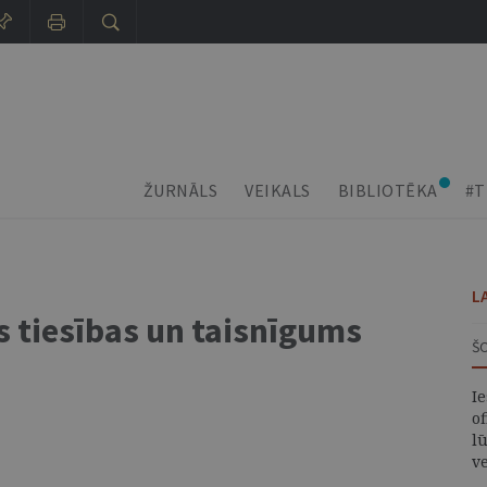
ŽURNĀLS
VEIKALS
BIBLIOTĒKA
#T
L
s tiesības un taisnīgums
Š
I
of
lū
v