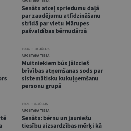
AUGSTĀKĀ TIESA
Senāts atceļ spriedumu daļā
s
par zaudējumu atlīdzināšanu
strīdā par vietu Mārupes
pašvaldības bērnudārzā
10:46 • 10. JŪLIJS
AUGSTĀKĀ TIESA
Muitniekiem būs jāizcieš
brīvības atņemšanas sods par
ors
sistemātisku kukuļņemšanu
personu grupā
16:21 • 8. JŪLIJS
AUGSTĀKĀ TIESA
rtē
Senāts: bērnu un jauniešu
a
tiesību aizsardzības mērķi kā