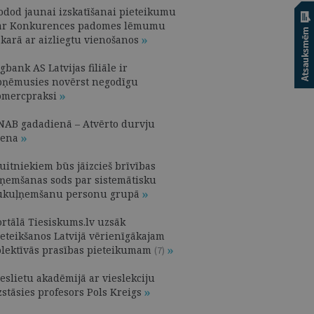
odod jaunai izskatīšanai pieteikumu
ar Konkurences padomes lēmumu
akarā ar aizliegtu vienošanos
gbank AS Latvijas filiāle ir
pņēmusies novērst negodīgu
omercpraksi
NAB gadadienā – Atvērto durvju
iena
uitniekiem būs jāizcieš brīvības
tņemšanas sods par sistemātisku
ukuļņemšanu personu grupā
ortālā Tiesiskums.lv uzsāk
ieteikšanos Latvijā vērienīgākajam
olektīvās prasības pieteikumam
(7)
eslietu akadēmijā ar vieslekciju
zstāsies profesors Pols Kreigs