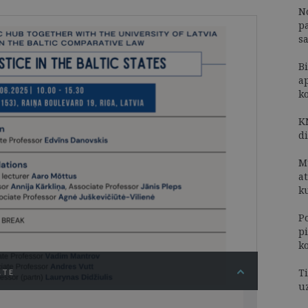
N
p
s
Bi
a
k
K
d
M
a
k
P
p
k
Ti
ĀTE
u