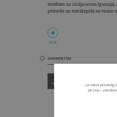
tiesībām un civilprocesu Igaunijā, 
pētnieki un mācībspēki no visām tr
PATĪK
0 KOMENTĀRI
Lai vietne pilnvērtīg
vēl citas – statisti
3000