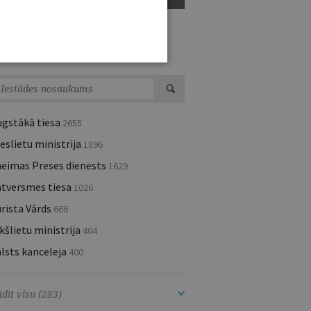
ESTĀŽU UN INSTITŪCIJU JAUNUMI
ugstākā tiesa
2655
eslietu ministrija
1896
aeimas Preses dienests
1629
atversmes tiesa
1026
rista Vārds
666
kšlietu ministrija
404
lsts kanceleja
400
dīt visu (283)