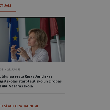
KTUĀLI
:31 • 25. JŪNIJS
tiks jau sestā Rīgas Juridiskās
ugstskolas starptautisko un Eiropas
iesību Vasaras skola
ITI ŠĪ AUTORA JAUNUMI