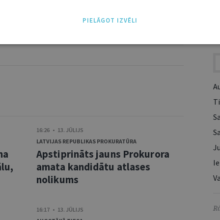
PIELĀGOT IZVĒLI
NĀKT:
PIEVIENOT
I
A
Ti
S
16:26 • 13. JŪLIJS
S
LATVIJAS REPUBLIKAS PROKURATŪRA
Ju
ma
Apstiprināts jauns Prokurora
Ie
lu,
amata kandidātu atlases
nolikums
Va
Rā
16:17 • 13. JŪLIJS