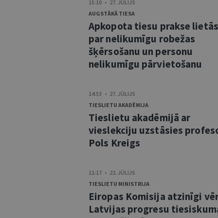
15:10 • 27. JŪLIJS
AUGSTĀKĀ TIESA
Apkopota tiesu prakse lietā
par nelikumīgu robežas
šķērsošanu un personu
nelikumīgu pārvietošanu
14:53 • 27. JŪLIJS
TIESLIETU AKADĒMIJA
Tieslietu akadēmijā ar
vieslekciju uzstāsies profes
Pols Kreigs
11:17 • 22. JŪLIJS
TIESLIETU MINISTRIJA
Eiropas Komisija atzinīgi vē
Latvijas progresu tiesiskum