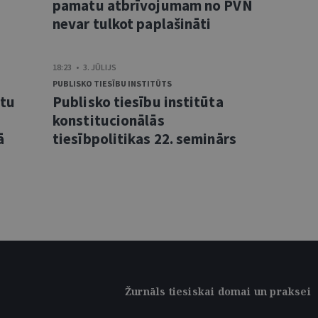
pamatu atbrīvojumam no PVN
nevar tulkot paplašināti
18:23 • 3. JŪLIJS
PUBLISKO TIESĪBU INSTITŪTS
ntu
Publisko tiesību institūta
konstitucionālās
ā
tiesībpolitikas 22. seminārs
Žurnāls tiesiskai domai un praksei