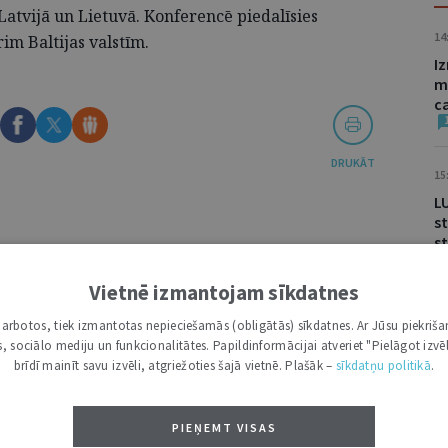
Latvijā un Lietuvā. Konferencē piedalīsies
14
im Baltijas valstīm.
I
m
c
DRUKĀT
15
L
st
s
V
Vietnē izmantojam sīkdatnes
VĀRDS
09
i darbotos, tiek izmantotas nepieciešamās (obligātās) sīkdatnes. Ar Jūsu piekriša
kas, sociālo mediju un funkcionalitātes. Papildinformācijai atveriet "Pielāgot izvēl
LU
brīdī mainīt savu izvēli, atgriežoties šajā vietnē. Plašāk –
sīkdatņu politikā
.
ju
PIEŅEMT VISAS