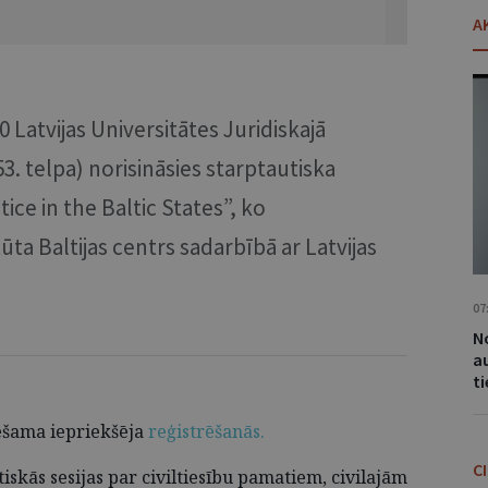
A
00 Latvijas Universitātes Juridiskajā
53. telpa) norisināsies starptautiska
ice in the Baltic States”, ko
ūta Baltijas centrs sadarbībā ar Latvijas
07
No
a
t
iešama iepriekšēja
reģistrēšanās.
C
kās sesijas par civiltiesību pamatiem, civilajām