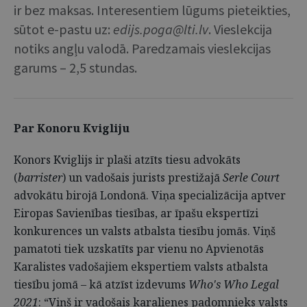
ir bez maksas. Interesentiem lūgums pieteikties,
sūtot e-pastu uz:
edijs.poga@lti.lv
. Vieslekcija
notiks angļu valodā. Paredzamais vieslekcijas
garums – 2,5 stundas.
Par Konoru Kvigliju
Konors Kviglijs ir plaši atzīts tiesu advokāts
(
barrister
) un vadošais jurists prestižajā
Serle Court
advokātu birojā Londonā. Viņa specializācija aptver
Eiropas Savienības tiesības, ar īpašu ekspertīzi
konkurences un valsts atbalsta tiesību jomās. Viņš
pamatoti tiek uzskatīts par vienu no Apvienotās
Karalistes vadošajiem ekspertiem valsts atbalsta
tiesību jomā – kā atzīst izdevums
Who's Who Legal
2021
: “Viņš ir vadošais karalienes padomnieks valsts