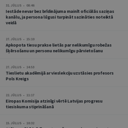
31. JŪLIJS • 08:46
Iestāde nevar bez brīdinājuma mainīt oficiālās saziņas
kanālu, ja persona lūgusi turpināt sazināties noteiktā
veidā
27. JŪLIJS • 15:10
Apkopota tiesu prakse lietās par nelikumīgu robežas
šķērsošanu un personu nelikumīgu pārvietošanu
27. JŪLIJS • 14:53
Tieslietu akadēmijā ar vieslekciju uzstāsies profesors
Pols Kreigs
22. JŪLIJS • 11:17
Eiropas Komisija atzinīgi vērtē Latvijas progresu
tiesiskuma stiprināšanā
15. JŪLIJS • 10:32