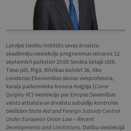
Latvijas tiesību institūts savas ārvalstu
akadēmiķu vieslekciju programmas ietvaros 12.
septembrī pulksten 10.00 Senāta lielajā zālē,
Tiesu pilī, Rīgā, Brīvības bulvārī 36, rīko
Londonas Ekonomikas skolas viesprofesora,
karaļa padomnieka Konora Kviglija (
Conor
Quigley KC
) vieslekciju par Eiropas Savienības
valsts atbalsta un ārvalstu subsīdiju kontroles
tiesībām S
tate Aid and Foreign Subsidy Control
Under European Union Law – Recent
Developments and Limitations
. Dalība vieslekcijā