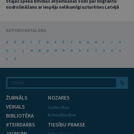
Stājas spēkā brīvības atņemšanas sods par migrantu
nodrošināšanu ar iespēju nelikumīgi uzturēties Latvijā
AUTORU KATALOGS
A
Ā
B
C
Č
D
E
Ē
F
G
Ģ
H
I
J
K
Ķ
L
Ļ
M
N
Ņ
O
P
R
S
Š
T
U
Ū
V
Z
Ž
ŽURNĀLS
NOZARES
VEIKALS
Civiltiesības
BIBLIOTĒKA
Krimināltiesības
#TEIRDARBS
TIESĪBU PRAKSE
JAUNUMI