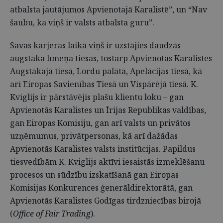
atbalsta jautājumos Apvienotajā Karalistē”, un “Nav
šaubu, ka viņš ir valsts atbalsta guru”.
Savas karjeras laikā viņš ir uzstājies daudzās
augstākā līmeņa tiesās, tostarp Apvienotās Karalistes
Augstākajā tiesā, Lordu palātā, Apelācijas tiesā, kā
arī Eiropas Savienības Tiesā un Vispārējā tiesā. K.
Kviglijs ir pārstāvējis plašu klientu loku – gan
Apvienotās Karalistes un Īrijas Republikas valdības,
gan Eiropas Komisiju, gan arī valsts un privātos
uzņēmumus, privātpersonas, kā arī dažādas
Apvienotās Karalistes valsts institūcijas. Papildus
tiesvedībām K. Kviglijs aktīvi iesaistās izmeklēšanu
procesos un sūdzību izskatīšanā gan Eiropas
Komisijas Konkurences ģenerāldirektorātā, gan
Apvienotās Karalistes Godīgas tirdzniecības birojā
(
Office of Fair Trading
).