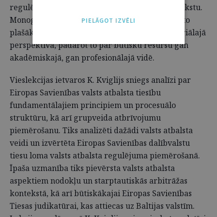
regulējumu, tā piemērošanu un politisko kontekstu.
Monogrāfijā aplūkoti valsts atbalsta jautājumi to
PIELĀGOT IZVĒLI
plašākā ekonomiskajā, komerciālajā un industriālajā
perspektīvā, padarot to par būtisku resursu gan
akadēmiskajā, gan profesionālajā vidē.
Vieslekcijas ietvaros K. Kviglijs sniegs analīzi par
Eiropas Savienības valsts atbalsta tiesību
fundamentālajiem principiem un procesuālo
struktūru, kā arī grupveida atbrīvojumu
piemērošanu. Tiks analizēti dažādi valsts atbalsta
veidi un izvērtēta Eiropas Savienības dalībvalstu
tiesu loma valsts atbalsta regulējuma piemērošanā.
Īpaša uzmanība tiks pievērsta valsts atbalsta
aspektiem nodokļu un starptautiskās arbitrāžas
kontekstā, kā arī būtiskākajai Eiropas Savienības
Tiesas judikatūrai, kas attiecas uz Baltijas valstīm.