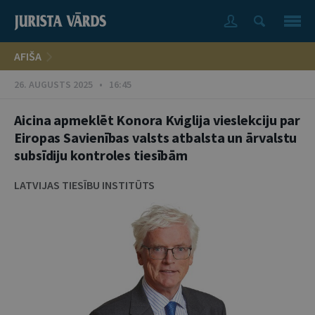
AFIŠA
26. AUGUSTS 2025 • 16:45
Aicina apmeklēt Konora Kviglija vieslekciju par
Eiropas Savienības valsts atbalsta un ārvalstu
subsīdiju kontroles tiesībām
LATVIJAS TIESĪBU INSTITŪTS