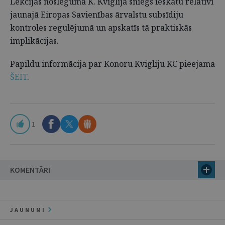
Lekcijas noslēgumā K. Kviglija sniegs ieskatu relatīvi
jaunajā Eiropas Savienības ārvalstu subsīdiju
kontroles regulējumā un apskatīs tā praktiskās
implikācijas.
Papildu informācija par Konoru Kvigliju KC pieejama
ŠEIT
.
1
KOMENTĀRI
JAUNUMI