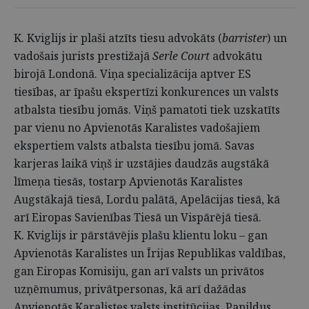
K. Kviglijs ir plaši atzīts tiesu advokāts (
barrister
) un
vadošais jurists prestižajā
Serle Court
advokātu
birojā Londonā. Viņa specializācija aptver ES
tiesības, ar īpašu ekspertīzi konkurences un valsts
atbalsta tiesību jomās. Viņš pamatoti tiek uzskatīts
par vienu no Apvienotās Karalistes vadošajiem
ekspertiem valsts atbalsta tiesību jomā. Savas
karjeras laikā viņš ir uzstājies daudzās augstākā
līmeņa tiesās, tostarp Apvienotās Karalistes
Augstākajā tiesā, Lordu palātā, Apelācijas tiesā, kā
arī Eiropas Savienības Tiesā un Vispārējā tiesā.
K. Kviglijs ir pārstāvējis plašu klientu loku – gan
Apvienotās Karalistes un Īrijas Republikas valdības,
gan Eiropas Komisiju, gan arī valsts un privātos
uzņēmumus, privātpersonas, kā arī dažādas
Apvienotās Karalistes valsts institūcijas. Papildus