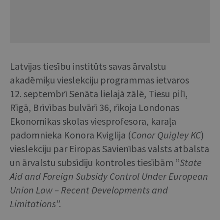
Latvijas tiesību institūts savas ārvalstu
akadēmiķu vieslekciju programmas ietvaros
12. septembrī Senāta lielajā zālē, Tiesu pilī,
Rīgā, Brīvības bulvārī 36, rīkoja Londonas
Ekonomikas skolas viesprofesora, karaļa
padomnieka Konora Kviglija (
Conor Quigley KC
)
vieslekciju par Eiropas Savienības valsts atbalsta
un ārvalstu subsīdiju kontroles tiesībām “
State
Aid and Foreign Subsidy Control Under European
Union Law – Recent Developments and
Limitations
”.