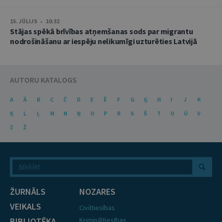
15. JŪLIJS • 10:32
Stājas spēkā brīvības atņemšanas sods par migrantu
nodrošināšanu ar iespēju nelikumīgi uzturēties Latvijā
AUTORU KATALOGS
A
Ā
B
C
Č
D
E
Ē
F
G
Ģ
H
I
J
K
Ķ
L
Ļ
M
N
Ņ
O
P
R
S
Š
T
U
Ū
V
Z
Ž
ŽURNĀLS
NOZARES
VEIKALS
Civiltiesības
BIBLIOTĒKA
Krimināltiesības