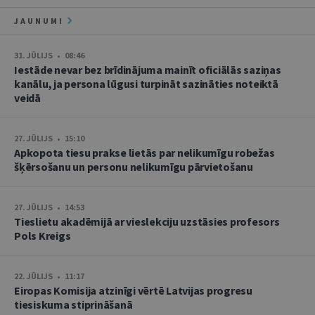
JAUNUMI
31. JŪLIJS • 08:46
Iestāde nevar bez brīdinājuma mainīt oficiālās saziņas
kanālu, ja persona lūgusi turpināt sazināties noteiktā
veidā
27. JŪLIJS • 15:10
Apkopota tiesu prakse lietās par nelikumīgu robežas
šķērsošanu un personu nelikumīgu pārvietošanu
27. JŪLIJS • 14:53
Tieslietu akadēmijā ar vieslekciju uzstāsies profesors
Pols Kreigs
22. JŪLIJS • 11:17
Eiropas Komisija atzinīgi vērtē Latvijas progresu
tiesiskuma stiprināšanā