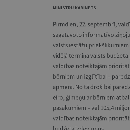
MINISTRU KABINETS
Pirmdien, 22. septembrī, valdī
sagatavoto informatīvo ziņoju
valsts iestāžu priekšlikumiem
vidējā termiņa valsts budžet
valdības noteiktajām priorit
bērniem un izglītībai – pared
apmērā. No tā drošībai paredzēt
eiro, ģimeņu ar bērniem atbals
pasākumiem – vēl 105,4 miljon
valdības noteiktajām prioritā
budžeta izdevumus.