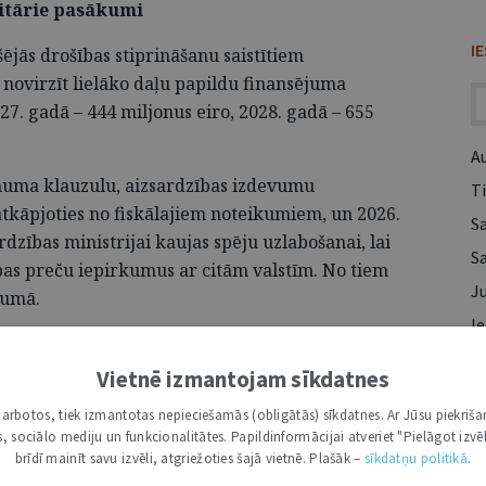
ritārie pasākumi
I
šējās drošības stiprināšanu saistītiem
ovirzīt lielāko daļu papildu finansējuma
27. gadā – 444 miljonus eiro, 2028. gadā – 655
A
muma klauzulu, aizsardzības izdevumu
Ti
atkāpjoties no fiskālajiem noteikumiem, un 2026.
S
rdzības ministrijai kaujas spēju uzlabošanai, lai
S
ības preču iepirkumus ar citām valstīm. No tiem
Ju
ējumā.
Ie
devumi pēc NATO metodoloģijas veidos 4,6% no
Va
dā – 4,7%. Šie ieguldījumi stiprinās valsts
Vietnē izmantojam sīkdatnes
dzīvotāju drošību pret ārējiem draudiem un
i darbotos, tiek izmantotas nepieciešamās (obligātās) sīkdatnes. Ar Jūsu piekriša
Rā
kas, sociālo mediju un funkcionalitātes. Papildinformācijai atveriet "Pielāgot izvēl
brīdī mainīt savu izvēli, atgriežoties šajā vietnē. Plašāk –
sīkdatņu politikā
.
zīti pierobežas pašvaldībām drošības