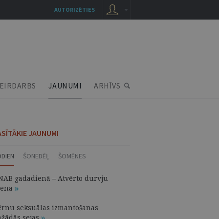
AUTORIZĒTIES
EIRDARBS
JAUNUMI
ARHĪVS
ASĪTĀKIE JAUNUMI
ODIEN
ŠONEDĒĻ
ŠOMĒNES
NAB gadadienā – Atvērto durvju
iena
ērnu seksuālas izmantošanas
ažādās sejas