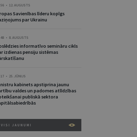
:56 • 12. AUGUSTS
iropas Savienības līderu kopīgs
aziņojums par Ukrainu
:48 • 8. AUGUSTS
oslēdzies informatīvo semināru cikls
ar izdienas pensiju sistēmas
ārskatīšanu
:17 • 25. JŪNIJS
inistru kabinets apstiprina jaunu
ārtību valdes un padomes atlīdzības
oteikšanai publiskā sektora
apitālsabiedrībās
VISI JAUNUMI