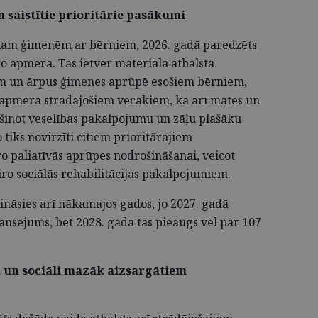
 saistītie prioritārie pasākumi
tam ģimenēm ar bērniem, 2026. gadā paredzēts
o apmērā. Tas ietver materiālā atbalsta
m un ārpus ģimenes aprūpē esošiem bērniem,
apmērā strādājošiem vecākiem, kā arī mātes un
šinot veselības pakalpojumu un zāļu plašāku
 tiks novirzīti citiem prioritārajiem
o paliatīvās aprūpes nodrošināšanai, veicot
eiro sociālās rehabilitācijas pakalpojumiem.
nāsies arī nākamajos gados, jo 2027. gadā
nansējums, bet 2028. gadā tas pieaugs vēl par 107
m un sociāli mazāk aizsargātiem