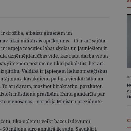
A
ir drošība, atbalsts ģimenēm un
av tikai militārais aprīkojums – tā ir arī sajūta,
ir iespēja mācīties labās skolās un jauniešiem ir
abila uzņēmējdarbības vide, kas rada darba vietas
lsts ģimenēm nozīmē ne tikai pabalstus, bet arī
zglītību. Valdībā ir jāpieņem lielus stratēģiskus
07
jautājumus, kas ikdienu padara vienkāršāku un
No
To arī darām, mazinot birokrātiju, pārskatot
a
ilstoši mūsdienu prasībām. Esmu gandarīta par
t
kto vienošanos,” norādīja Ministru prezidente
C
džetu, tika nolemts veikt bāzes izdevumu
50 miljonu eiro apmērā ik gadu. Savukārt,