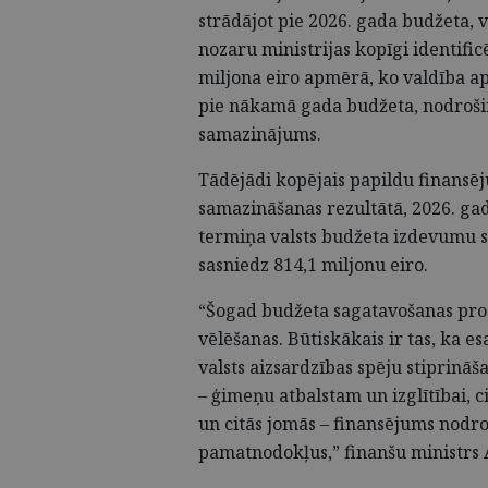
strādājot pie 2026. gada budžeta, 
nozaru ministrijas kopīgi identif
miljona eiro apmērā, ko valdība ap
pie nākamā gada budžeta, nodrošin
samazinājums.
Tādējādi kopējais papildu finansē
samazināšanas rezultātā, 2026. ga
termiņa valsts budžeta izdevumu 
sasniedz 814,1 miljonu eiro.
“Šogad budžeta sagatavošanas proc
vēlēšanas. Būtiskākais ir tas, ka 
valsts aizsardzības spēju stiprināš
– ģimeņu atbalstam un izglītībai,
un citās jomās – finansējums nodr
pamatnodokļus,” finanšu ministrs 