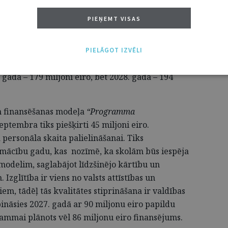
PIEŅEMT VISAS
ie pasākumi
ioritātēm – atbalstam ģimenēm ar bērniem un
PIELĀGOT IZVĒLI
ēts papildu finansējums 513 miljonu eiro apmērā:
. gadā – 179 miljoni eiro, bet 2028. gadā – 194
un finansēšanas modeļa
“Programma
eptembra tiks piešķirti 45 miljoni eiro.
 personāla skaita palielināšanai. Tiks
 mācību gadu, kas nozīmē, ka skolām būs iespēja
modelim, saglabājot līdzšinējo kārtību un
Izglītība ir viens no valsts attīstības un
m, tādēļ tās kvalitātes stiprināšana ir valdības
pināsies 2027. gadā ar 90 miljonu eiro papildu
ammai plānots vēl 86 miljonu eiro finansējums.