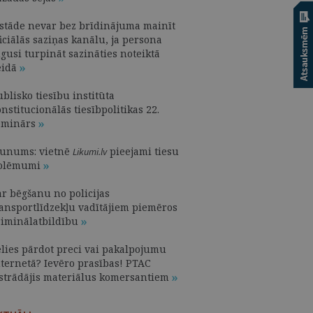
estāde nevar bez brīdinājuma mainīt
iciālās saziņas kanālu, ja persona
gusi turpināt sazināties noteiktā
eidā
blisko tiesību institūta
nstitucionālās tiesībpolitikas 22.
eminārs
aunums: vietnē
pieejami tiesu
Likumi.lv
olēmumi
ar bēgšanu no policijas
ransportlīdzekļu vadītājiem piemēros
riminālatbildību
ēlies pārdot preci vai pakalpojumu
nternetā? Ievēro prasības! PTAC
zstrādājis materiālus komersantiem