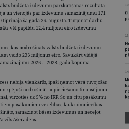
valsts budžeta izdevumu pārskatīšanas rezultātā
10
icēja un vienojās par izdevumu samazinājumu 171
E
p
stiprināja šā gada 26. augustā. Turpinot darbu
āts vēl papildu 12,4 miljonu eiro izdevumu
13
N
jums, kas nodrošināts valsts budžeta izdevumu
p
dam veido 233 miljonus eiro. Savukārt vidējā
p
samazinājums 2026 .– 2028. gadā kopumā
14
M
ess nebija vienkāršs, īpaši ņemot vērā tuvojošās
k
esam spējuši nodrošināt nepieciešamo finansējumu
n
anai, virzoties uz 5% no IKP. Šo un citu pasākumu
k
 citiem pasākumiem veselības, lauksaimniecības
ošināts, samazinot bāzes izdevumus un neceļot
Arvils Ašeradens.