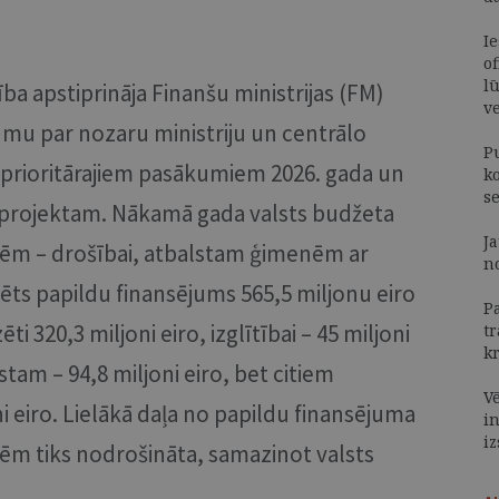
I
of
lū
ba apstiprināja Finanšu ministrijas (FM)
v
mu par nozaru ministriju un centrālo
Pu
 prioritārajiem pasākumiem 2026. gada un
ko
s
a projektam. Nākamā gada valsts budžeta
J
ātēm – drošībai, atbalstam ģimenēm ar
n
zēts papildu finansējums 565,5 miljonu eiro
P
i 320,3 miljoni eiro, izglītībai – 45 miljoni
t
k
tam – 94,8 miljoni eiro, bet citiem
V
i eiro. Lielākā daļa no papildu finansējuma
i
i
tēm tiks nodrošināta, samazinot valsts