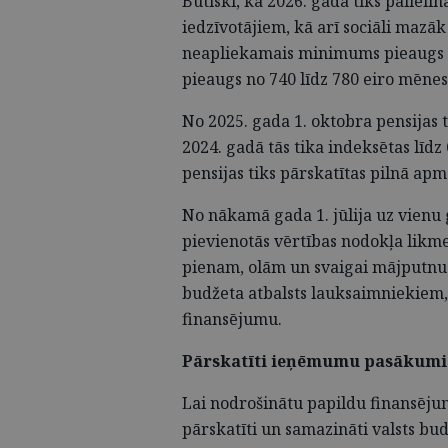
Būtiski, ka 2026. gadā tiks palieli
iedzīvotājiem, kā arī sociāli mazāk 
neapliekamais minimums pieaugs no
pieaugs no 740 līdz 780 eiro mēnes
No 2025. gada 1. oktobra pensijas 
2024. gadā tās tika indeksētas līdz
pensijas tiks pārskatītas pilnā apm
No nākamā gada 1. jūlija uz vienu 
pievienotās vērtības nodokļa likm
pienam, olām un svaigai mājputnu g
budžeta atbalsts lauksaimniekiem,
finansējumu.
Pārskatīti ieņēmumu pasākumi 
Lai nodrošinātu papildu finansēju
pārskatīti un samazināti valsts bud