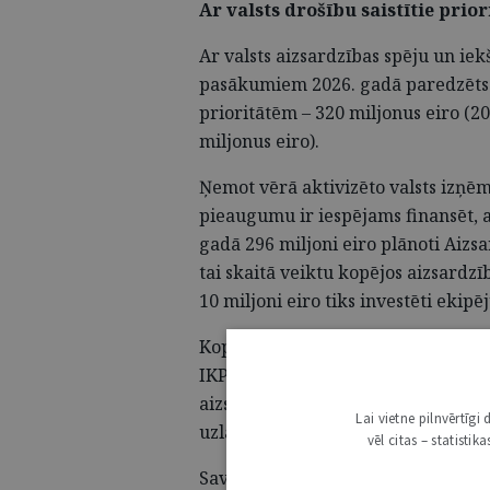
Ar valsts drošību saistītie prio
Ar valsts aizsardzības spēju un iek
pasākumiem 2026. gadā paredzēts n
prioritātēm – 320 miljonus eiro (20
miljonus eiro).
Ņemot vērā aktivizēto valsts izņē
pieaugumu ir iespējams finansēt, 
gadā 296 miljoni eiro plānoti Aizsa
tai skaitā veiktu kopējos aizsardz
10 miljoni eiro tiks investēti ekip
Kopumā nākamgad aizsardzības iz
IKP, 2027. gadā – 4,9%, bet 2028. ga
aizsardzības spējas, palielinās ie
Lai vietne pilnvērtīg
uzlabos robežas infrastruktūru.
vēl citas – statisti
Savukārt 3 miljoni eiro tiks novir