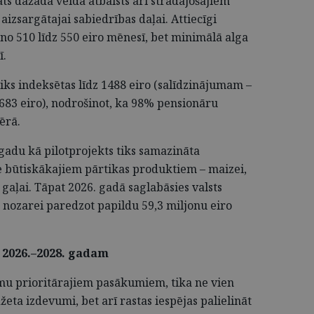
nāts dažāda veida atbalsts arī strādājošajiem
aizsargātajai sabiedrības daļai. Attiecīgi
 510 līdz 550 eiro mēnesī, bet minimālā alga
ī.
tiks indeksētas līdz 1488 eiro (salīdzinājumam –
 683 eiro), nodrošinot, ka 98% pensionāru
ērā.
gadu kā pilotprojekts tiks samazināta
e būtiskākajiem pārtikas produktiem – maizei,
aļai. Tāpat 2026. gadā saglabāsies valsts
 nozarei paredzot papildu 59,3 miljonu eiro
2026.–2028. gadam
mu prioritārajiem pasākumiem, tika ne vien
žeta izdevumi, bet arī rastas iespējas palielināt