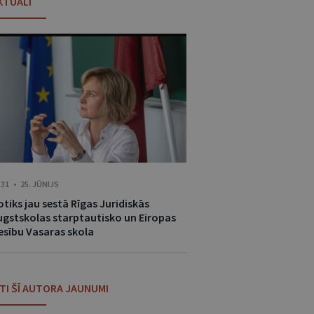
KTUĀLI
:31 • 25. JŪNIJS
tiks jau sestā Rīgas Juridiskās
ugstskolas starptautisko un Eiropas
iesību Vasaras skola
ITI ŠĪ AUTORA JAUNUMI