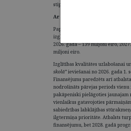
stiprināšanai.
Ar izglītību saistītie prioritār
Papildus valdības noteiktajām pr
izglītībai – vidējā termiņā paredz
2026. gadā – 139 miljoni eiro, 2027
miljoni eiro.
Izglītības kvalitātes uzlabošanai 
skolā”
ieviešanai no 2026. gada 1. s
Finansējums paredzēts arī atbalsta
nodrošināts pārejas periods vienu
pakāpeniski pielāgoties jaunajam 
vienlaikus gatavojoties pārmaiņām. 
sabiedrības labklājības stūrakmeņie
ilgtermiņa prioritāte. Atbalsts tur
finansējumu, bet 2028. gadā progr