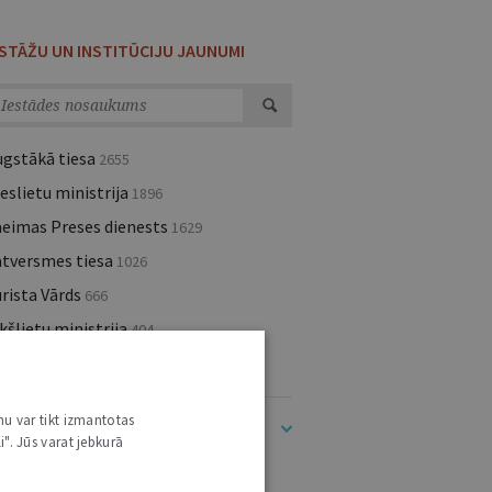
ESTĀŽU UN INSTITŪCIJU JAUNUMI
ugstākā tiesa
2655
eslietu ministrija
1896
aeimas Preses dienests
1629
atversmes tiesa
1026
rista Vārds
666
kšlietu ministrija
404
lsts kanceleja
400
nu var tikt izmantotas
dīt visu (283)
i". Jūs varat jebkurā