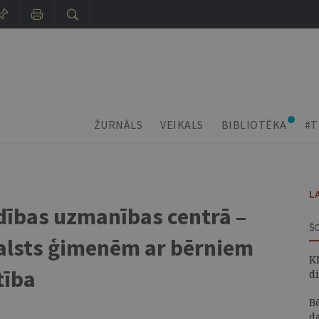
ŽURNĀLS
VEIKALS
BIBLIOTĒKA
#T
L
dības uzmanības centrā –
Š
balsts ģimenēm ar bērniem
K
tība
d
B
d