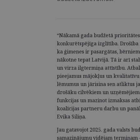
“Nākamā gada budžetā prioritātes 
konkurētspējīga izglītība. Drošība n
ka ģimenes ir pasargātas, bērniem 
nākotne tepat Latvijā. Tā ir arī st
un virza ilgtermiņa attīstību. Atba
pieejamus mājokļus un kvalitatīvu i
lēmumus un jārisina sen atliktus 
drošāku cilvēkiem un uzņēmējiem. 
funkcijas un mazinot izmaksas atb
koalīcijas partneru darbu un panā
Evika Siliņa.
Jau gatavojot 2025. gada valsts bu
samazinājumu vidējam termiņam – 