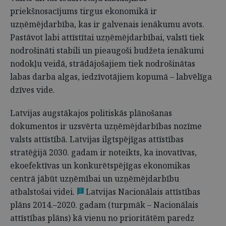
priekšnosacījums tirgus ekonomikā ir
uzņēmējdarbība, kas ir galvenais ienākumu avots.
Pastāvot labi attīstītai uzņēmējdarbībai, valstī tiek
nodrošināti stabili un pieaugoši budžeta ienākumi
nodokļu veidā, strādājošajiem tiek nodrošinātas
labas darba algas, iedzīvotājiem kopumā – labvēlīga
dzīves vide.
Latvijas augstākajos politiskās plānošanas
dokumentos ir uzsvērta uzņēmējdarbības nozīme
valsts attīstībā. Latvijas ilgtspējīgas attīstības
stratēģijā 2030. gadam ir noteikts, ka inovatīvas,
ekoefektīvas un konkurētspējīgas ekonomikas
centrā jābūt uzņēmībai un uzņēmējdarbību
atbalstošai videi.
Latvijas Nacionālais attīstības
2
plāns 2014.–2020. gadam (turpmāk – Nacionālais
attīstības plāns) kā vienu no prioritātēm paredz