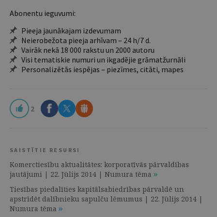
Abonentu ieguvumi:
Pieeja jaunākajam izdevumam
Neierobežota pieeja arhīvam – 24 h/7 d.
Vairāk nekā 18 000 rakstu un 2000 autoru
Visi tematiskie numuri un ikgadējie grāmatžurnāli
Personalizētās iespējas – piezīmes, citāti, mapes
2
SAISTĪTIE RESURSI
Komerctiesību aktualitātes: korporatīvās pārvaldības
jautājumi | 22. Jūlijs 2014 | Numura tēma
Tiesības piedalīties kapitālsabiedrības pārvaldē un
apstrīdēt dalībnieku sapulču lēmumus | 22. Jūlijs 2014 |
Numura tēma