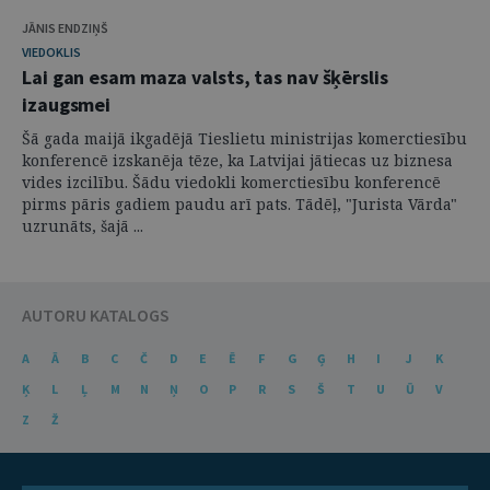
JĀNIS ENDZIŅŠ
VIEDOKLIS
Lai gan esam maza valsts, tas nav šķērslis
izaugsmei
Šā gada maijā ikgadējā Tieslietu ministrijas komerctiesību
konferencē izskanēja tēze, ka Latvijai jātiecas uz biznesa
vides izcilību. Šādu viedokli komerctiesību konferencē
pirms pāris gadiem paudu arī pats. Tādēļ, "Jurista Vārda"
uzrunāts, šajā ...
AUTORU KATALOGS
A
Ā
B
C
Č
D
E
Ē
F
G
Ģ
H
I
J
K
Ķ
L
Ļ
M
N
Ņ
O
P
R
S
Š
T
U
Ū
V
Z
Ž