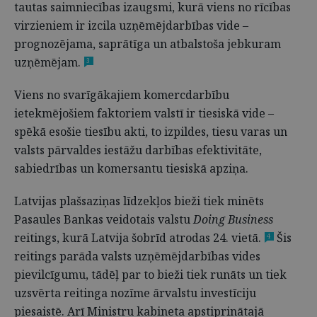
tautas saimniecības izaugsmi, kurā viens no rīcības
virzieniem ir izcila uzņēmējdarbības vide –
prognozējama, saprātīga un atbalstoša jebkuram
uzņēmējam.
3
Viens no svarīgākajiem komercdarbību
ietekmējošiem faktoriem valstī ir tiesiskā vide –
spēkā esošie tiesību akti, to izpildes, tiesu varas un
valsts pārvaldes iestāžu darbības efektivitāte,
sabiedrības un komersantu tiesiskā apziņa.
Latvijas plašsaziņas līdzekļos bieži tiek minēts
Pasaules Bankas veidotais valstu
Doing Business
reitings, kurā Latvija šobrīd atrodas 24. vietā.
Šis
4
reitings parāda valsts uzņēmējdarbības vides
pievilcīgumu, tādēļ par to bieži tiek runāts un tiek
uzsvērta reitinga nozīme ārvalstu investīciju
piesaistē. Arī Ministru kabineta apstiprinātajā