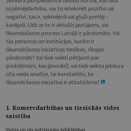
Jebkura jaunpieņemta tiesību norma, kas skar
uzņēmējdarbību, var to ietekmēt pozitīvi vai
negatīvi, tas ir, sekmējoši vai gluži pretēji –
kavējoši. Līdz ar to ir aktuāls jautājums, vai
likumdošanas process Latvijā ir pārdomāts. Vai
tās personas un institūcijas, kurām ir
likumdošanas iniciatīvas tiesības, rīkojas
pārdomāti? Vai tiek veikti pētījumi par
problēmām, kas jānovērš, vai tiek veikta jebkura
cita veida analīze, lai konstatētu, ka
likumdošanas iniciatīva ir atbalstāma?
1
1. Komercdarbības un tiesiskās vides
saistība
Valsts un tās iedzīvotāju labklājības