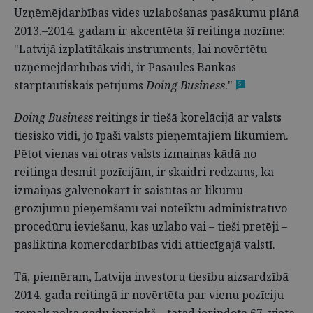
Uzņēmējdarbības vides uzlabošanas pasākumu plānā
2013.–2014. gadam ir akcentēta šī reitinga nozīme:
"Latvijā izplatītākais instruments, lai novērtētu
uzņēmējdarbības vidi, ir Pasaules Bankas
starptautiskais pētījums
Doing Business
."
5
Doing Business
reitings ir tiešā korelācijā ar valsts
tiesisko vidi, jo īpaši valsts pieņemtajiem likumiem.
Pētot vienas vai otras valsts izmaiņas kādā no
reitinga desmit pozīcijām, ir skaidri redzams, ka
izmaiņas galvenokārt ir saistītas ar likumu
grozījumu pieņemšanu vai noteiktu administratīvo
procedūru ieviešanu, kas uzlabo vai – tieši pretēji –
pasliktina komercdarbības vidi attiecīgajā valstī.
Tā, piemēram, Latvija investoru tiesību aizsardzībā
2014. gada reitingā ir novērtēta par vienu pozīciju