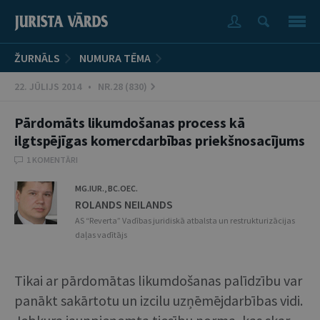
ŽURNĀLS
NUMURA TĒMA
22. JŪLIJS 2014 • NR.28 (830)
Pārdomāts likumdošanas process kā
ilgtspējīgas komercdarbības priekšnosacījums
1 KOMENTĀRI
MG.IUR., BC.OEC.
ROLANDS NEILANDS
AS “Reverta” Vadības juridiskā atbalsta un restrukturizācijas
daļas vadītājs
Tikai ar pārdomātas likumdošanas palīdzību var
panākt sakārtotu un izcilu uzņēmējdarbības vidi.