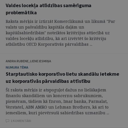
Valdes locekļa atlīdzības samērīguma
problemātika
Raksta mērķis ir iztirzāt Komerclikumā un likumā "Par
valsts un pašvaldību kapitāla daļām un
kapitālsabiedrībām" noteiktos kritērijus attiecībā uz
valdes locekļu atlīdzību, kā arī izvērtēt šo kritēriju
atbilstību OECD Korporatīvās pārvaldības ...
ANDRA RUBENE, LIENE IESMIŅA
NUMURA TĒMA
Starptautisko korporatīvo lietu skandālu ietekme
uz korporatīvās pārvaldības attīstību
Šī raksta mērķis ir atspoguļot dažus no lielākajiem
finanšu skandāliem un koncernu sabrukumiem,
piemēram, tādiem kā Enron, Imar banka, Parmalat,
Verstatel, ABN AMRO un Lehman Brothers, kā arī to
iemesliem, kuri pievērsuši sabiedrības uzmanību ...
1 KOMENTĀRI