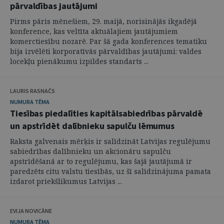
pārvaldības jautājumi
Pirms pāris mēnešiem, 29. maijā, norisinājās ikgadējā
konference, kas veltīta aktuālajiem jautājumiem
komerctiesību nozarē. Par šā gada konferences tematiku
bija izvēlēti korporatīvās pārvaldības jautājumi: valdes
locekļu pienākumu izpildes standarts ...
LAURIS RASNAČS
NUMURA TĒMA
Tiesības piedalīties kapitālsabiedrības pārvaldē
un apstrīdēt dalībnieku sapulču lēmumus
Raksta galvenais mērķis ir salīdzināt Latvijas regulējumu
sabiedrības dalībnieku un akcionāru sapulču
apstrīdēšanā ar to regulējumu, kas šajā jautājumā ir
paredzēts citu valstu tiesībās, uz šī salīdzinājuma pamata
izdarot priekšlikumus Latvijas ...
EVIJA NOVICĀNE
NUMURA TĒMA