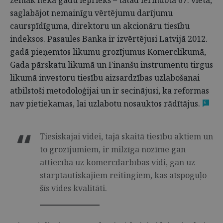
zemāk nekā gadu iepriekš – tātad ierindota 67. vietā,
saglabājot nemainīgu vērtējumu darījumu
caurspīdīguma, direktoru un akcionāru tiesību
indeksos. Pasaules Banka ir izvērtējusi Latvijā 2012.
gadā pieņemtos likumu grozījumus Komerclikumā,
Gada pārskatu likumā un Finanšu instrumentu tirgus
likumā investoru tiesību aizsardzības uzlabošanai
atbilstoši metodoloģijai un ir secinājusi, ka reformas
nav pietiekamas, lai uzlabotu nosauktos rādītājus.
6
Tiesiskajai videi, tajā skaitā tiesību aktiem un
to grozījumiem, ir milzīga nozīme gan
attiecībā uz komercdarbības vidi, gan uz
starptautiskajiem reitingiem, kas atspoguļo
šīs vides kvalitāti.