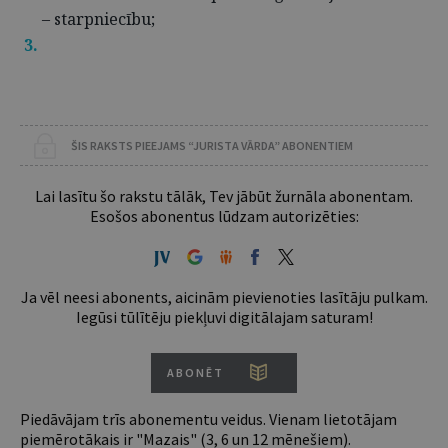
– starpniecību;
ŠIS RAKSTS PIEEJAMS “JURISTA VĀRDA” ABONENTIEM
Lai lasītu šo rakstu tālāk, Tev jābūt žurnāla abonentam.
Esošos abonentus lūdzam autorizēties:
Ja vēl neesi abonents, aicinām pievienoties lasītāju pulkam.
Iegūsi tūlītēju piekļuvi digitālajam saturam!
ABONĒT
Piedāvājam trīs abonementu veidus. Vienam lietotājam
piemērotākais ir "Mazais" (3, 6 un 12 mēnešiem).