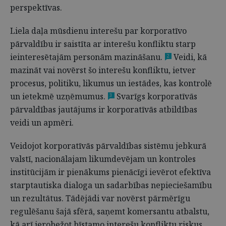
perspektīvas.
Liela daļa mūsdienu interešu par korporatīvo
pārvaldību ir saistīta ar interešu konfliktu starp
ieinteresētajām personām mazināšanu.
Veidi, kā
2
mazināt vai novērst šo interešu konfliktu, ietver
procesus, politiku, likumus un iestādes, kas kontrolē
un ietekmē uzņēmumus.
Svarīgs korporatīvās
3
pārvaldības jautājums ir korporatīvās atbildības
veidi un apmēri.
Veidojot korporatīvās pārvaldības sistēmu jebkurā
valstī, nacionālajam likumdevējam un kontroles
institūcijām ir pienākums pienācīgi ievērot efektīva
starptautiska dialoga un sadarbības nepieciešamību
un rezultātus. Tādējādi var novērst pārmērīgu
regulēšanu šajā sfērā, saņemt komersantu atbalstu,
kā arī ierobežot bīstamo interešu konfliktu riskus