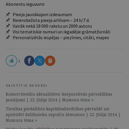
Abonentu ieguvumi:
Pieeja jaunākajam izdevumam
Neierobežota pieeja arhīvam – 24 h/7 d.
Vairāk nekā 18 000 rakstu un 2000 autoru
Visi tematiskie numuri un ikgadējie grāmatžurnāli
Personalizētās iespējas – piezīmes, citāti, mapes
1
SAISTĪTIE RESURSI
Komerctiesību aktualitātes: korporatīvās pārvaldības
jautājumi | 22. Jūlijs 2014 | Numura tēma
Tiesības piedalīties kapitālsabiedrības pārvaldē un
apstrīdēt dalībnieku sapulču lēmumus | 22. Jūlijs 2014 |
Numura tēma