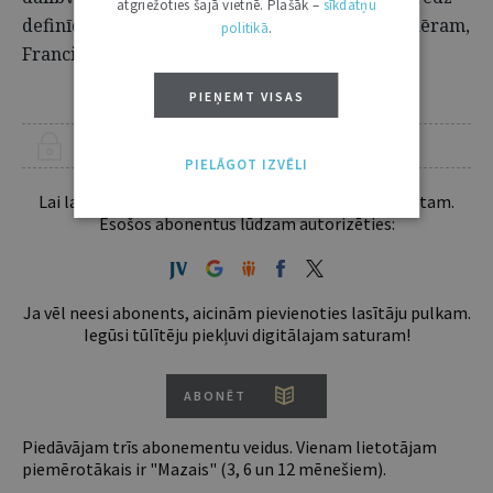
atgriežoties šajā vietnē. Plašāk –
sīkdatņu
definīciju krimināllikumā, savukārt citas (piemēram,
politikā
.
Francija un Apvienotā Karaliste) to nedara.
PIEŅEMT VISAS
ŠIS RAKSTS PIEEJAMS “JURISTA VĀRDA” ABONENTIEM
PIELĀGOT IZVĒLI
Lai lasītu šo rakstu tālāk, Tev jābūt žurnāla abonentam.
Esošos abonentus lūdzam autorizēties:
Ja vēl neesi abonents, aicinām pievienoties lasītāju pulkam.
Iegūsi tūlītēju piekļuvi digitālajam saturam!
ABONĒT
Piedāvājam trīs abonementu veidus. Vienam lietotājam
piemērotākais ir "Mazais" (3, 6 un 12 mēnešiem).