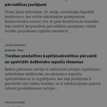
pārvaldības jautājumi
Pirms pāris mēnešiem, 29. maijā, norisinājās ikgadējā
konference, kas veltīta aktuālajiem jautājumiem
komerctiesību nozarē. Par šā gada konferences tematiku
bija izvēlēti korporatīvās pārvaldības jautājumi: valdes
locekļu pienākumu izpildes standarts ...
LAURIS RASNAČS
NUMURA TĒMA
Tiesības piedalīties kapitālsabiedrības pārvaldē
un apstrīdēt dalībnieku sapulču lēmumus
Raksta galvenais mērķis ir salīdzināt Latvijas regulējumu
sabiedrības dalībnieku un akcionāru sapulču
apstrīdēšanā ar to regulējumu, kas šajā jautājumā ir
paredzēts citu valstu tiesībās, uz šī salīdzinājuma pamata
izdarot priekšlikumus Latvijas ...
EVIJA NOVICĀNE