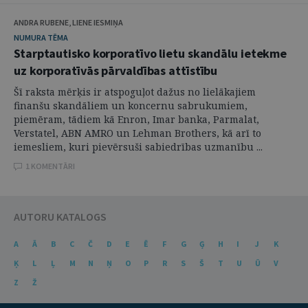
ANDRA RUBENE, LIENE IESMIŅA
NUMURA TĒMA
Starptautisko korporatīvo lietu skandālu ietekme
uz korporatīvās pārvaldības attīstību
Šī raksta mērķis ir atspoguļot dažus no lielākajiem
finanšu skandāliem un koncernu sabrukumiem,
piemēram, tādiem kā Enron, Imar banka, Parmalat,
Verstatel, ABN AMRO un Lehman Brothers, kā arī to
iemesliem, kuri pievērsuši sabiedrības uzmanību ...
1 KOMENTĀRI
AUTORU KATALOGS
A
Ā
B
C
Č
D
E
Ē
F
G
Ģ
H
I
J
K
Ķ
L
Ļ
M
N
Ņ
O
P
R
S
Š
T
U
Ū
V
Z
Ž