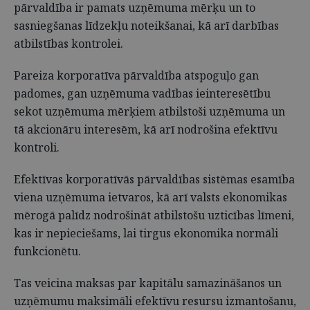
pārvaldība ir pamats uzņēmuma mērķu un to
sasniegšanas līdzekļu noteikšanai, kā arī darbības
atbilstības kontrolei.
Pareiza korporatīva pārvaldība atspoguļo gan
padomes, gan uzņēmuma vadības ieinteresētību
sekot uzņēmuma mērķiem atbilstoši uzņēmuma un
tā akcionāru interesēm, kā arī nodrošina efektīvu
kontroli.
Efektīvas korporatīvās pārvaldības sistēmas esamība
viena uzņēmuma ietvaros, kā arī valsts ekonomikas
mērogā palīdz nodrošināt atbilstošu uzticības līmeni,
kas ir nepieciešams, lai tirgus ekonomika normāli
funkcionētu.
Tas veicina maksas par kapitālu samazināšanos un
uzņēmumu maksimāli efektīvu resursu izmantošanu,