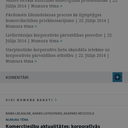
Valdes locekļa atlīdzības samērīguma problemātika | 22.
Jūlijs 2014 | Numura tēma
Pārdomāts likumdošanas process kā ilgtspējīgas
komercdarbības priekšnosacījums | 22. Jūlijs 2014 |
Numura tēma
Lielbritānijas korporatīvās pārvaldības pieredze | 22.
Jūlijs 2014 | Numura tēma
Starptautisko korporatīvo lietu skandālu ietekme uz
korporatīvās pārvaldības attīstību | 22. Jūlijs 2014 |
Numura tēma
KOMENTĀRI
VISI NUMURA RAKSTI
BAIBA LIELKALNE, AIVARS LATKOVSKIS, KASPARS VECOZOLS
NUMURA TĒMA
Komerctiesību aktualitātes: korporatīvās