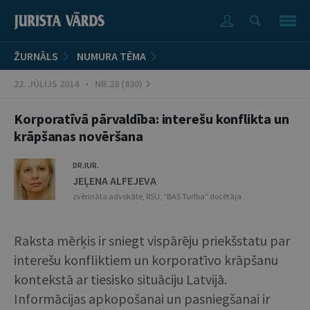
ŽURNĀLS
NUMURA TĒMA
22. JŪLIJS 2014 • NR.28 (830)
Korporatīvā pārvaldība: interešu konflikta un
krāpšanas novēršana
DR.IUR.
JEĻENA ALFEJEVA
zvērināta advokāte, RSU, “BAS Turība” docētāja
Raksta mērķis ir sniegt vispārēju priekšstatu par
interešu konfliktiem un korporatīvo krāpšanu
kontekstā ar tiesisko situāciju Latvijā.
Informācijas apkopošanai un pasniegšanai ir