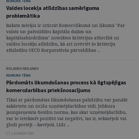
NUMURA TĒMA
Valdes locekļa atlīdzības samērīguma
problemātika
Raksta mērķis ir iztirzāt Komerclikumā un likumā "Par
valsts un pašvaldību kapitāla daļām un
kapitālsabiedrībām" noteiktos kritērijus attiecībā uz
valdes locekļu atlīdzību, kā arī izvērtēt šo kritēriju
atbilstību OECD Korporatīvās pārvaldības ...
ROLANDS NEILANDS
NUMURA TĒMA
Pārdomāts likumdošanas process kā ilgtspējīgas
komercdarbības priekšnosacījums
Tikai ar pārdomātas likumdošanas palīdzību var panākt
sakārtotu un izcilu uzņēmējdarbības vidi. Jebkura
jaunpieņemta tiesību norma, kas skar uzņēmējdarbību,
var to ietekmēt pozitīvi vai negatīvi, tas ir, sekmējoši vai
gluži pretēji – kavējoši. Līdz ...
1 KOMENTĀRI