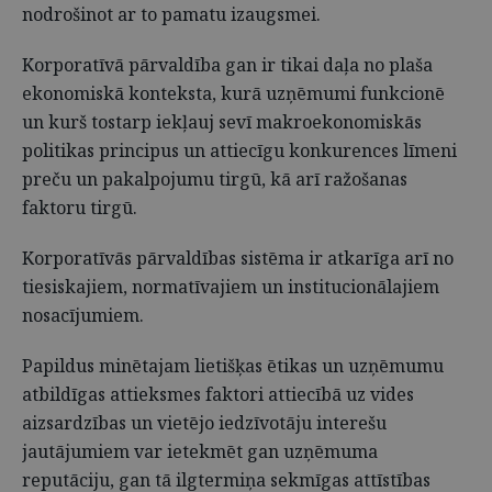
nodrošinot ar to pamatu izaugsmei.
Korporatīvā pārvaldība gan ir tikai daļa no plaša
ekonomiskā konteksta, kurā uzņēmumi funkcionē
un kurš tostarp iekļauj sevī makroekonomiskās
politikas principus un attiecīgu konkurences līmeni
preču un pakalpojumu tirgū, kā arī ražošanas
faktoru tirgū.
Korporatīvās pārvaldības sistēma ir atkarīga arī no
tiesiskajiem, normatīvajiem un institucionālajiem
nosacījumiem.
Papildus minētajam lietišķas ētikas un uzņēmumu
atbildīgas attieksmes faktori attiecībā uz vides
aizsardzības un vietējo iedzīvotāju interešu
jautājumiem var ietekmēt gan uzņēmuma
reputāciju, gan tā ilgtermiņa sekmīgas attīstības