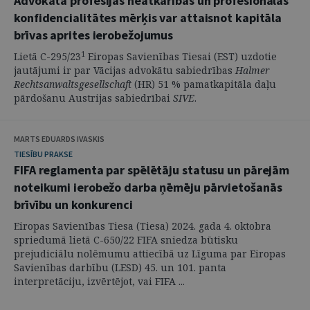
Advokāta profesijas neatkarības un profesionālās
konfidencialitātes mērķis var attaisnot kapitāla
brīvas aprites ierobežojumus
1
Lietā C-295/23
Eiropas Savienības Tiesai (EST) uzdotie
jautājumi ir par Vācijas advokātu sabiedrības
Halmer
Rechtsanwaltsgesellschaft
(HR) 51 % pamatkapitāla daļu
pārdošanu Austrijas sabiedrībai
SIVE
.
MARTS EDUARDS IVASKIS
TIESĪBU PRAKSE
FIFA reglamenta par spēlētāju statusu un pārejām
noteikumi ierobežo darba ņēmēju pārvietošanās
brīvību un konkurenci
Eiropas Savienības Tiesa (Tiesa) 2024. gada 4. oktobra
spriedumā lietā C-650/22 FIFA sniedza būtisku
prejudiciālu nolēmumu attiecībā uz Līguma par Eiropas
Savienības darbību (LESD) 45. un 101. panta
interpretāciju, izvērtējot, vai FIFA ...