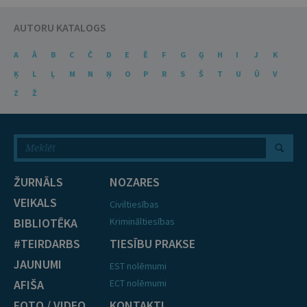
AUTORU KATALOGS
A
Ā
B
C
Č
D
E
Ē
F
G
Ģ
H
I
J
K
Ķ
L
Ļ
M
N
Ņ
O
P
R
S
Š
T
U
Ū
V
Z
Ž
ŽURNĀLS
NOZARES
VEIKALS
Civiltiesības
BIBLIOTĒKA
Krimināltiesības
#TEIRDARBS
TIESĪBU PRAKSE
JAUNUMI
EST nolēmumi
AFIŠA
ECT nolēmumi
FOTO / VIDEO
KONTAKTI