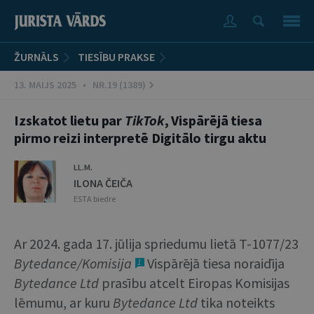
ŽURNĀLS
TIESĪBU PRAKSE
13. MAIJS 2025 • NR.19 (1389)
Izskatot lietu par
TikTok
, Vispārējā tiesa
pirmo reizi interpretē Digitālo tirgu aktu
LL.M.
ILONA ČEIČA
ESTA biedre
Ar 2024. gada 17. jūlija spriedumu lietā T-1077/23
Bytedance/Komisija
Vispārējā tiesa noraidīja
1
Bytedance Ltd
prasību atcelt Eiropas Komisijas
lēmumu, ar kuru
Bytedance Ltd
tika noteikts