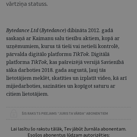
vārtziņa statuss.
Bytedance Ltd
(
Bytedance
) dibināta 2012. gadā
saskaņā ar Kaimanu salu tiesību aktiem, kopā ar
uzņēmumiem, kurus tā tieši vai netieši kontrolē,
pārvalda digitālo platformu
TikTok
. Digitālā
platforma
TikTok
, kas pašreizējā versijā Savienībā
sāka darboties 2018. gada augustā, ļauj tās
lietotājiem meklēt, skatīties un izplatīt video, kā arī
mijiedarboties, sazināties un kopīgot saturu ar
citiem lietotājiem.
ŠIS RAKSTS PIEEJAMS “JURISTA VĀRDA” ABONENTIEM
Lai lasītu šo rakstu tālāk, Tev jābūt žurnāla abonentam.
Esošos abonentus lūdzam autorizēties: