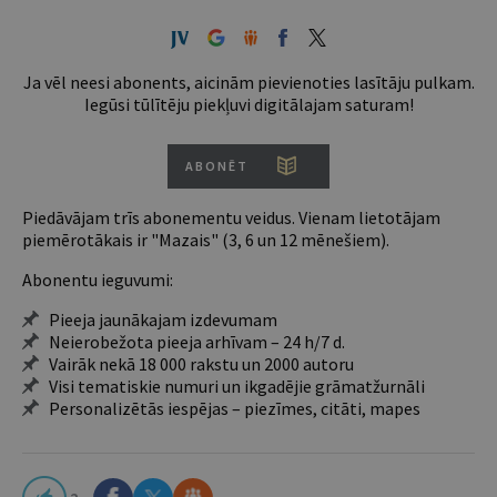
Ja vēl neesi abonents, aicinām pievienoties lasītāju pulkam.
Iegūsi tūlītēju piekļuvi digitālajam saturam!
ABONĒT
Piedāvājam trīs abonementu veidus. Vienam lietotājam
piemērotākais ir "Mazais" (3, 6 un 12 mēnešiem).
Abonentu ieguvumi:
Pieeja jaunākajam izdevumam
Neierobežota pieeja arhīvam – 24 h/7 d.
Vairāk nekā 18 000 rakstu un 2000 autoru
Visi tematiskie numuri un ikgadējie grāmatžurnāli
Personalizētās iespējas – piezīmes, citāti, mapes