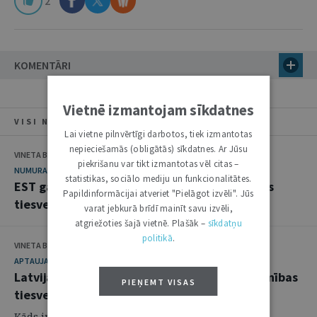
2
KOMENTĀRI
Vietnē izmantojam sīkdatnes
VISI NUMURA RAKSTI
Lai vietne pilnvērtīgi darbotos, tiek izmantotas
nepieciešamās (obligātās) sīkdatnes. Ar Jūsu
VINETA BEI, ILONA ČEIČA
piekrišanu var tikt izmantotas vēl citas –
NUMURA TĒMA
statistikas, sociālo mediju un funkcionalitātes.
EST gada pārskats – par aktualitātēm Eiropas
Papildinformācijai atveriet "Pielāgot izvēli". Jūs
tiesvedībās
varat jebkurā brīdī mainīt savu izvēli,
atgriežoties šajā vietnē. Plašāk –
sīkdatņu
politikā
.
VINETA BEI, ILONA ČEIČA
APTAUJA
Latvijas pārstāvju skatījums uz Eiropas Savienības
PIEŅEMT VISAS
tiesvedību aktualitātēm
Kāds ir bijis aizvadītais gads Eiropas Savienības