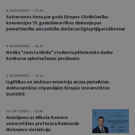
4. NOVEMBRIS • 15:38
Satversmes tiesa par godu Eiropas Cilvēktiesību
konvencijas 75. gadadienai rīkos diskusiju par
pamattiesību aizsardzību drošai un ilgtspējīgai nākotnei
4. NOVEMBRIS • 08:32
Notiks "Jurista Vārda" studentu pētniecisko darbu
konkursa apbalvošanas pasākums
3. NOVEMBRIS • 13:13
Izglītības un zinātnes ministrija aicina pieteikties
doktorantūras stipendijām Eiropas Universitātes
institūtā
14. OKTOBRIS • 11:08
Aicinājums uz Mīkola Romera
universitātes profesora Raimunda
Moisejeva vieslekciju