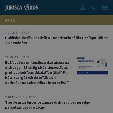
AFIŠA
3. JŪLIJS • 18:23
Publisko tiesību institūta konstitucionālās tiesībpolitikas
22. seminārs
29. MAIJS • 11:12
ELSA Latvia un tiesībsardze aicina uz
diskusiju “Stratēģiskās tiesvedības
pret sabiedrības līdzdalību (SLAPP):
kā aizsargāt vārda brīvību un
darbošanos sabiedrības interesēs?”
2. DECEMBRIS • 12:37
Tiesībsarga birojs organizē diskusiju par ierēdņu
pārcelšanu jeb rotāciju