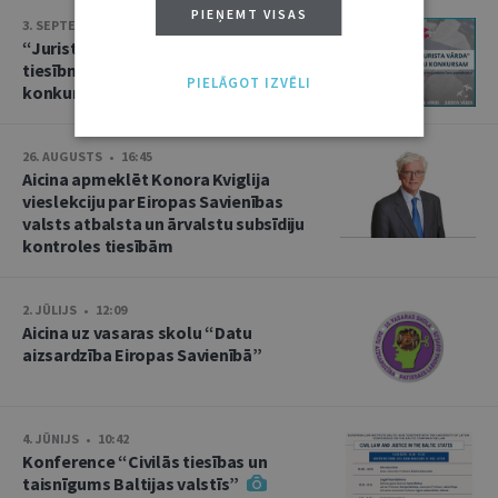
PIEŅEMT VISAS
3. SEPTEMBRIS • 16:01
“Jurista Vārds” aicina jaunos
tiesībniekus pieteikties ikgadējam
PIELĀGOT IZVĒLI
konkursam!
26. AUGUSTS • 16:45
Aicina apmeklēt Konora Kviglija
vieslekciju par Eiropas Savienības
valsts atbalsta un ārvalstu subsīdiju
kontroles tiesībām
2. JŪLIJS • 12:09
Aicina uz vasaras skolu “Datu
aizsardzība Eiropas Savienībā”
4. JŪNIJS • 10:42
Konference “Civilās tiesības un
taisnīgums Baltijas valstīs”