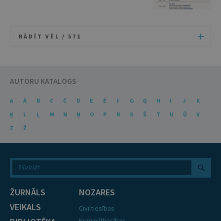
RĀDĪT VĒL /
571
AUTORU KATALOGS
A
Ā
B
C
Č
D
E
Ē
F
G
Ģ
H
I
J
K
Ķ
L
Ļ
M
N
Ņ
O
P
R
S
Š
T
U
Ū
V
Z
Ž
ŽURNĀLS
NOZARES
VEIKALS
Civiltiesības
Krimināltiesības