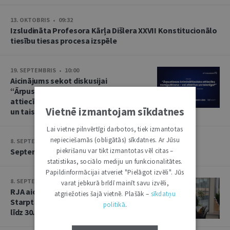
13. OKTOBRIS • 09:32
Izsludināta Profesora Kārļa Dišlera XXVII Konstitucionālo
tiesību tiesas procesa izspēle
19. SEPTEMBRIS • 10:00
Aicinājums sekot diskusijai
“Ārpustiesas krimināltiesisko
attiecību noregulēšana – vai efektīva
Vietnē izmantojam sīkdatnes
un taisnīga?”
Lai vietne pilnvērtīgi darbotos, tiek izmantotas
nepieciešamās (obligātās) sīkdatnes. Ar Jūsu
8. SEPTEMBRIS • 13:14
piekrišanu var tikt izmantotas vēl citas –
Septembra saruna par starptautiskajām tiesībām
statistikas, sociālo mediju un funkcionalitātes.
Papildinformācijai atveriet "Pielāgot izvēli". Jūs
8. SEPTEMBRIS • 13:13
varat jebkurā brīdī mainīt savu izvēli,
RJA aicina iesniegt rakstus Baltijas
atgriežoties šajā vietnē. Plašāk –
sīkdatņu
Starptautisko tiesību gadagrāmatai
politikā
.
līdz 30. septembrim