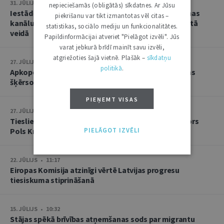
31. JŪLIJS • 08:46
nepieciešamās (obligātās) sīkdatnes. Ar Jūsu
Iestāde nevar bez brīdinājuma mainīt oficiālās saziņas
piekrišanu var tikt izmantotas vēl citas –
kanālu, ja persona lūgusi turpināt sazināties noteiktā
statistikas, sociālo mediju un funkcionalitātes.
veidā
Papildinformācijai atveriet "Pielāgot izvēli". Jūs
varat jebkurā brīdī mainīt savu izvēli,
atgriežoties šajā vietnē. Plašāk –
sīkdatņu
27. JŪLIJS • 15:10
politikā
.
Apkopota tiesu prakse lietās par nelikumīgu robežas
šķērsošanu un personu nelikumīgu pārvietošanu
PIEŅEMT VISAS
27. JŪLIJS • 14:53
Tieslietu akadēmijā ar vieslekciju uzstāsies profesors
PIELĀGOT IZVĒLI
Pols Kreigs
22. JŪLIJS • 11:17
Eiropas Komisija atzinīgi vērtē Latvijas progresu
tiesiskuma stiprināšanā
15. JŪLIJS • 10:32
Stājas spēkā brīvības atņemšanas sods par migrantu