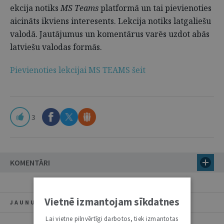
ekcija notiks
MS Teams
platformā un tai pievienoties
aicināts ikviens interesents. Lekcija notiks latgaliešu
valodā. Jautājumus un komentārus varēs uzdot abās
latviešu valodas formās.
Pievienoties lekcijai MS TEAMS šeit
3
KOMENTĀRI
Vietnē izmantojam sīkdatnes
JAUNUMI
Lai vietne pilnvērtīgi darbotos, tiek izmantotas