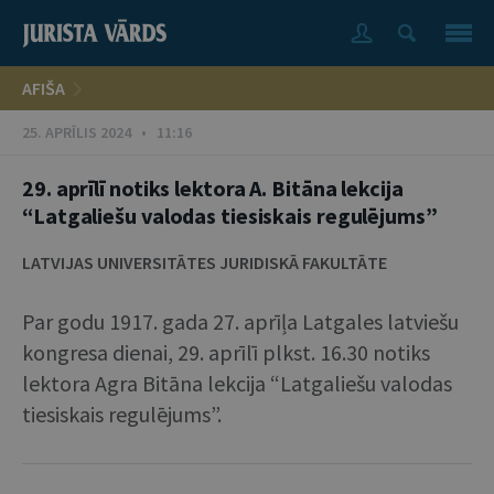
AFIŠA
25. APRĪLIS 2024 • 11:16
29. aprīlī notiks lektora A. Bitāna lekcija
“Latgaliešu valodas tiesiskais regulējums”
LATVIJAS UNIVERSITĀTES JURIDISKĀ FAKULTĀTE
Par godu 1917. gada 27. aprīļa Latgales latviešu
kongresa dienai, 29. aprīlī plkst. 16.30 notiks
lektora Agra Bitāna lekcija “Latgaliešu valodas
tiesiskais regulējums”.