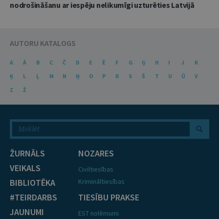
nodrošināšanu ar iespēju nelikumīgi uzturēties Latvijā
AUTORU KATALOGS
A
Ā
B
C
Č
D
E
Ē
F
G
Ģ
H
I
J
K
Ķ
L
Ļ
M
N
Ņ
O
P
R
S
Š
T
U
Ū
V
Z
Ž
ŽURNĀLS
NOZARES
VEIKALS
Civiltiesības
BIBLIOTĒKA
Krimināltiesības
#TEIRDARBS
TIESĪBU PRAKSE
JAUNUMI
EST nolēmumi