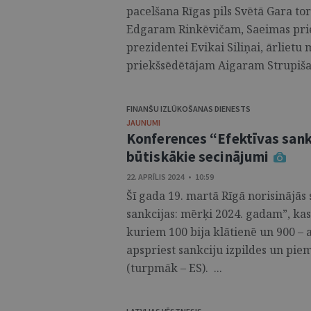
pacelšana Rīgas pils Svētā Gara tor
Edgaram Rinkēvičam, Saeimas priek
prezidentei Evikai Siliņai, ārlietu
priekšsēdētājam Aigaram Strupišam
FINANŠU IZLŪKOŠANAS DIENESTS
JAUNUMI
Konferences “Efektīvas sank
būtiskākie secinājumi
22. APRĪLIS 2024 • 10:59
Šī gada 19. martā Rīgā norisinājās
sankcijas: mērķi 2024. gadam”, kas
kuriem 100 bija klātienē un 900 – a
apspriest sankciju izpildes un pi
(turpmāk – ES). ...