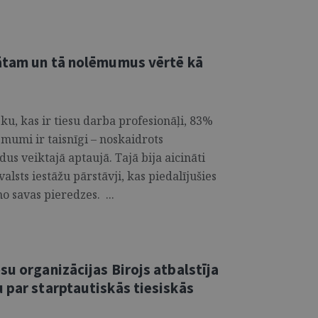
nātam un tā nolēmumus vērtē kā
ku, kas ir tiesu darba profesionāļi, 83%
mumi ir taisnīgi – noskaidrots
dus veiktajā aptaujā. Tajā bija aicināti
alsts iestāžu pārstāvji, kas piedalījušies
o savas pieredzes. ...
su organizācijas Birojs atbalstīja
 par starptautiskās tiesiskās