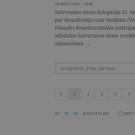
18. MARTS 2024 • 09:40
Satversmes tiesas delegācija 15. un
par demokrātiju caur tiesībām (Ve
Pasaules Konstitucionālās justīcija
atbalstīta Satversmes tiesas rezolū
atjaunošanu. ...
1
2
3
4
5
10
20
50
REZULTĀTI LAPĀ
RĀDĪT 