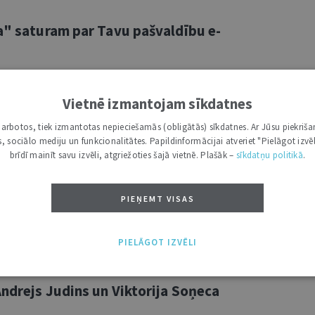
ša" saturam par Tavu pašvaldību e-
švaldībā? Vai zini, kādi ir jaunākie
Vietnē izmantojam sīkdatnes
ēlies pieteikties izsolēm konkrētā
ek citās pašvaldībās? Oficiālais izdevums
i darbotos, tiek izmantotas nepieciešamās (obligātās) sīkdatnes. Ar Jūsu piekriša
kas, sociālo mediju un funkcionalitātes. Papildinformācijai atveriet "Pielāgot izvēl
 piedāvā iespēju katram iedzīvotājam e-
brīdī mainīt savu izvēli, atgriežoties šajā vietnē. Plašāk –
sīkdatņu politikā
.
sējošo publikāciju tūlītēji pēc tās
—; pakalpojums SEKO LĪDZI nodrošina
dividuālajai vajadzībai vai iestādes,
PIEŅEMT VISAS
 ...
PIELĀGOT IZVĒLI
ndrejs Judins un Viktorija Soņeca