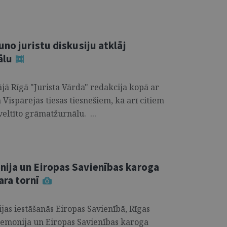
uno juristu diskusiju atklāj
ālu
ājā Rīgā "Jurista Vārda" redakcija kopā ar
Vispārējās tiesas tiesnešiem, kā arī citiem
eltīto grāmatžurnālu. ...
ija un Eiropas Savienības karoga
ara tornī
jas iestāšanās Eiropas Savienībā, Rīgas
eremonija un Eiropas Savienības karoga