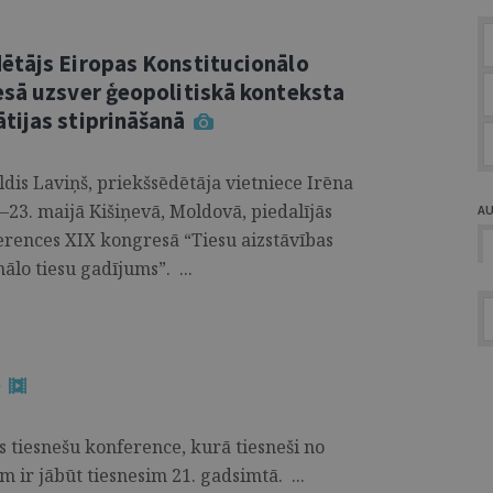
ētājs Eiropas Konstitucionālo
esā uzsver ģeopolitiskā konteksta
tijas stiprināšanā
ldis Laviņš, priekšsēdētāja vietniece Irēna
–23. maijā Kišiņevā, Moldovā, piedalījās
A
erences XIX kongresā “Tiesu aizstāvības
ālo tiesu gadījums”. ...
e
as tiesnešu konference, kurā tiesneši no
m ir jābūt tiesnesim 21. gadsimtā. ...