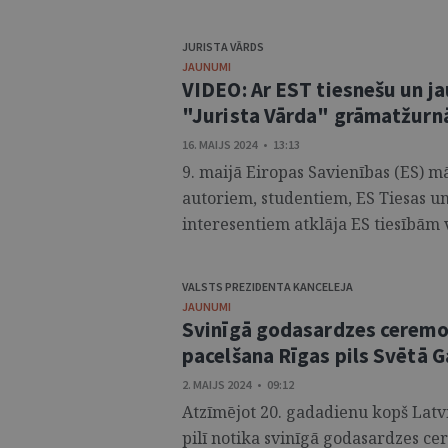
JURISTA VĀRDS
JAUNUMI
VIDEO: Ar EST tiesnešu un ja
"Jurista Vārda" grāmatžurn
16. MAIJS 2024 • 13:13
9. maijā Eiropas Savienības (ES) m
autoriem, studentiem, ES Tiesas un 
interesentiem atklāja ES tiesībām v
VALSTS PREZIDENTA KANCELEJA
JAUNUMI
Svinīgā godasardzes ceremon
pacelšana Rīgas pils Svētā G
2. MAIJS 2024 • 09:12
Atzīmējot 20. gadadienu kopš Latvi
pilī notika svinīgā godasardzes c