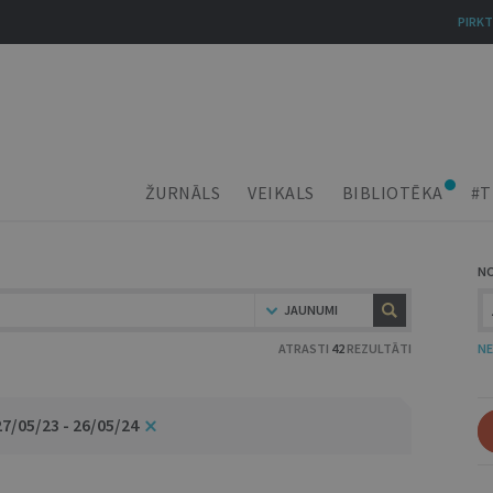
PIRKT
ŽURNĀLS
VEIKALS
BIBLIOTĒKA
#T
N
JAUNUMI
ATRASTI
42
REZULTĀTI
NE
27/05/23 - 26/05/24