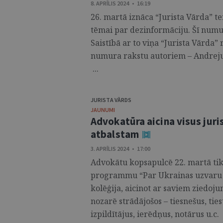
8. APRĪLIS 2024 • 16:19
26. martā iznāca “Jurista Vārda” te
tēmai par dezinformāciju. Šī numur
Saistībā ar to viņa “Jurista Vārda”
numura rakstu autoriem – Andreju
...
JURISTA VĀRDS
JAUNUMI
Advokatūra aicina visus juri
atbalstam
3. APRĪLIS 2024 • 17:00
Advokātu kopsapulcē 22. martā ti
programmu “Par Ukrainas uzvaru!
kolēģija, aicinot ar saviem ziedoju
nozarē strādājošos – tiesnešus, tie
izpildītājus, ierēdņus, notārus u.c. .