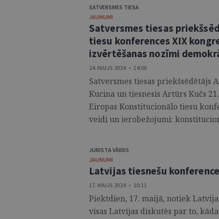
SATVERSMES TIESA
JAUNUMI
Satversmes tiesas priekšsēd
tiesu konferences XIX kongr
izvērtēšanas nozīmi demokrā
24. MAIJS 2024 • 14:06
Satversmes tiesas priekšsēdētājs A
Kucina un tiesnesis Artūrs Kučs 21.
Eiropas Konstitucionālo tiesu konf
veidi un ierobežojumi: konstitucion
JURISTA VĀRDS
JAUNUMI
Latvijas tiesnešu konferenc
17. MAIJS 2024 • 10:11
Piektdien, 17. maijā, notiek Latvij
visas Latvijas diskutēs par to, kāda