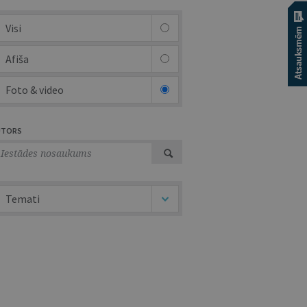
Visi
Afiša
Foto & video
UTORS
Temati