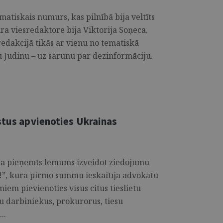
matiskais numurs, kas pilnībā bija veltīts
a viesredaktore bija Viktorija Soņeca.
 redakcijā tikās ar vienu no tematiskā
 Judinu – uz sarunu par dezinformāciju.
stus apvienoties Ukrainas
ka pieņemts lēmums izveidot ziedojumu
”, kurā pirmo summu ieskaitīja advokātu
miem pievienoties visus citus tieslietu
su darbiniekus, prokurorus, tiesu
..