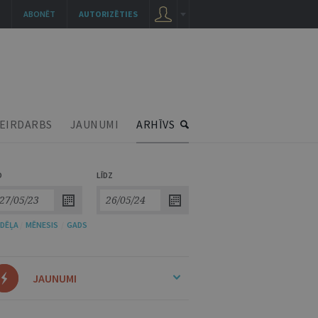
ABONĒT
AUTORIZĒTIES
EIRDARBS
JAUNUMI
ARHĪVS
O
LĪDZ
DĒĻA
/
MĒNESIS
/
GADS
JAUNUMI