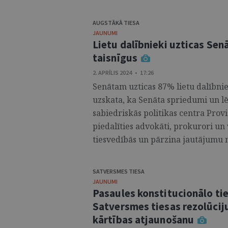
AUGSTĀKĀ TIESA
JAUNUMI
Lietu dalībnieki uzticas Se
taisnīgus
2. APRĪLIS 2024 • 17:26
Senātam uzticas 87% lietu dalībnie
uzskata, ka Senāta spriedumi un lē
sabiedriskās politikas centra Provi
piedalīties advokāti, prokurori un v
tiesvedībās un pārzina jautājumu n
SATVERSMES TIESA
JAUNUMI
Pasaules konstitucionālo tie
Satversmes tiesas rezolūciju
kārtības atjaunošanu