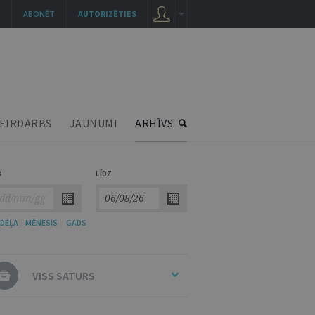
ABONĒT
AUTORIZĒTIES
EIRDARBS
JAUNUMI
ARHĪVS
O
LĪDZ
DĒĻA
/
MĒNESIS
/
GADS
VISS SATURS