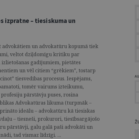
s izpratne – tiesiskuma un
ret advokātiem un advokatūru kopumā tiek
jumi, veltot dziļdomīgu kritiku par
 izlietošanas gadījumiem, pietātes
entiem un vēl citiem “grēkiem”, tostarp
A
lcinot” tiesvedības procesus. Iespējams,
 pamatoti, tomēr vairums izteikumu,
 profesiju pārstāvju puses, rosina
ublikas Advokatūras likuma (turpmāk –
prināto ideālu – advokatūru kā tiesiskas
daļu – tiesneši, prokurori, tiesībsargājošo
Ž
ru pārstāvji, galu galā paši advokāti un
di, tad vismaz līdzīgi. ...