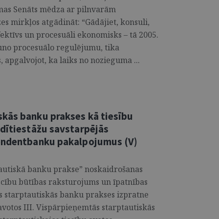
mas Senāts mēdza ar pilnvarām
es mirkļos atgādināt: “Gādājiet, konsuli,
 efektīvs un procesuāli ekonomisks – tā 2005.
auno procesuālo regulējumu, tika
 apgalvojot, ka laiks no nozieguma ...
kās banku prakses kā tiesību
edītiestāžu savstarpējās
pondentbanku pakalpojumus (V)
tautiskā banku prakse” noskaidrošanas
ecību būtības raksturojums un īpatnības
s starptautiskās banku prakses izpratne
avotos III. Vispārpieņemtās starptautiskās