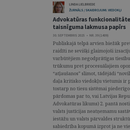
LINDA LIELBRIEDE
ŽURNĀLS / SKAIDROJUMI. VIEDOKĻI
Advokatūras funkcionalitāte
taisnīguma lakmusa papīrs
30. SEPTEMBRIS 2025 • NR. 39 (1409)
Publiskajā telpā arvien biežāk p
raidīti ne sevišķi glaimojoši izsacī
varbūtējiem negodprātīgas tiesību
trūkumu pret procesuālajiem opon
“atļaušanos” slimot, tādējādi “novi
daļa kritisko viedokļu vietumis ir
tostarp no tiesu sistēmai piederīgo
pārdomas par to, vai Latvijas Rep
Advokatūras likums) 2. pantā nosti
valsts justīcijas neatņemamu sastāv
iestāžu un valsts pārvaldes struktū
sabiedrība kopumā izprot ja ne vienā