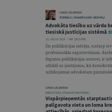
LINDA LIELBRIEDE
ŽURNĀLS / SKAIDROJUMI. VIEDOKĻI
Advokāta tiesību uz vārda b
tiesiskā justīcijas sistēmā
1
22. JŪLIJS 2025 • NR. 29 (1399)
Šīs publikācijas mērķis, tostarp i
profesionālās sagatavošanas, dar
lūgumu publikācijas autorei, ir iel
atbildi uz jautājumu, kā demokrātis
uzlūkojamas advokātam piemītošās t
LINDA LIELBRIEDE
BIBLIOTĒKA / PRAKSES MATERIĀLI
Vispārpieņemtās starptautis
palīgavota vieta un loma kr
attiecībās, sniedzot kores