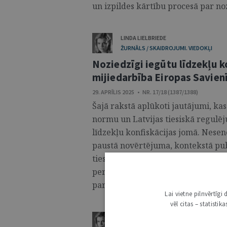
un izpildes kārtību procesā par nozi
LINDA LIELBRIEDE
ŽURNĀLS / SKAIDROJUMI. VIEDOKĻI
Noziedzīgi iegūtu līdzekļu 
mijiedarbība Eiropas Savienī
29. APRĪLIS 2025 • NR. 17/18 (1387/1388)
Šajā rakstā aplūkoti jautājumi, kas
normu un Latvijas tiesiskā regulē
līdzekļu konfiskācijas jomā. Nesen
paustā novērtējuma, kontekstā pu
tiesisko garantiju juridiskajai un
personai Kriminālprocesa likuma 5
par noziedzīgi iegūtu mantu. ...
Lai vietne pilnvērtīg
vēl citas – statisti
LINDA LIELBRIEDE
DOMNĪCA / ESEJA