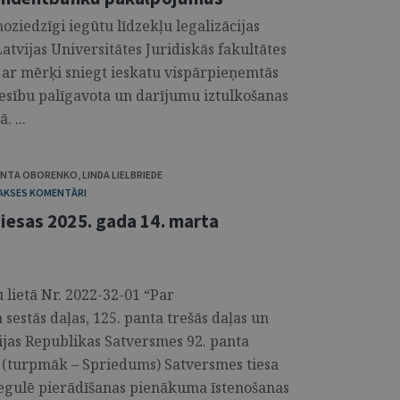
ziedzīgi iegūtu līdzekļu legalizācijas
atvijas Universitātes Juridiskās fakultātes
 ar mērķi sniegt ieskatu vispārpieņemtās
iesību palīgavota un darījumu iztulkošanas
 ...
ANTA OBORENKO
,
LINDA LIELBRIEDE
RAKSES KOMENTĀRI
esas 2025. gada 14. marta
lietā Nr. 2022-32-01 “Par
sestās daļas, 125. panta trešās daļas un
vijas Republikas Satversmes 92. panta
(turpmāk – Spriedums) Satversmes tiesa
s regulē pierādīšanas pienākuma īstenošanas