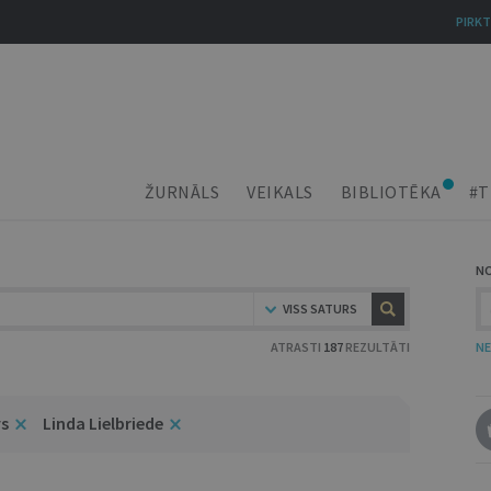
PIRKT
ŽURNĀLS
VEIKALS
BIBLIOTĒKA
#T
N
VISS SATURS
ATRASTI
187
REZULTĀTI
NE
s
Linda Lielbriede