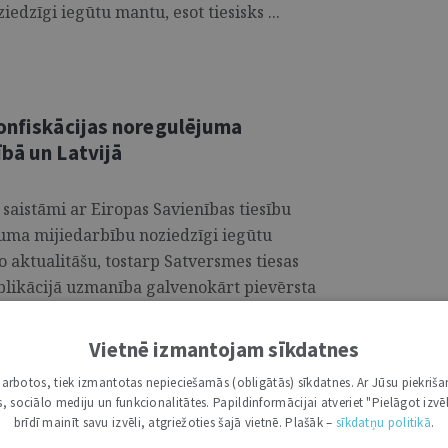
edzīgi iegūtu mantu, esot tiesisks ...
konfiskācijas noregulējuma
bā un Latvijā
 saistāmi ar Eiropas Savienības tiesību
juma mijiedarbību noziedzīgi iegūtu
o aktualitāšu, tostarp Satversmes tiesas
blikācijā uzmanība galvenokārt pievērsta
 funkcionālajai būtībai, kādas nodrošināmas
9. nodaļas kārtībā notiekošajā procesā
Vietnē izmantojam sīkdatnes
i darbotos, tiek izmantotas nepieciešamās (obligātās) sīkdatnes. Ar Jūsu piekriša
kas, sociālo mediju un funkcionalitātes. Papildinformācijai atveriet "Pielāgot izvēl
brīdī mainīt savu izvēli, atgriežoties šajā vietnē. Plašāk –
sīkdatņu politikā
.