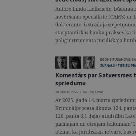
Autore Linda Lielbriede, būdama no
novēršanas speciāliste (CAMS) un L
doktorante, izstrādāja šo pētījumu
starptautiskās banku prakses kā t
palīginstrumenta juridiskajā būtībā.
EGONS RUSANOVS
,
S
ŽURNĀLS / TIESĪBU P
Komentārs par Satversmes ti
spriedumu
20. MAIJS 2025 • NR. 20 (1390)
Ar 2025. gada 14. marta spriedumu 
Kriminālprocesa likuma 124. panta 
126. panta 3.1 daļas atbilstību Lat
pirmajam un otrajam teikumam”1 
atzina, ka juridiskais ietvars, ka