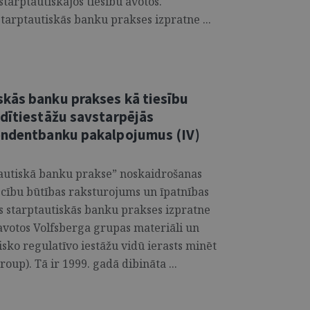
tarptautiskajos tiesību avotos.
arptautiskās banku prakses izpratne ...
kās banku prakses kā tiesību
edītiestāžu savstarpējās
pondentbanku pakalpojumus (IV)
tautiskā banku prakse” noskaidrošanas
ecību būtības raksturojums un īpatnības
s starptautiskās banku prakses izpratne
 avotos Volfsberga grupas materiāli un
sko regulatīvo iestāžu vidū ierasts minēt
up). Tā ir 1999. gadā dibināta ...