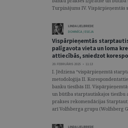
banku prakses izpratne un būtība s
Turpinājums IV. Vispārpieņemtās st
LINDA LIELBRIEDE
DOMNĪCA / ESEJA
Vispārpieņemtās starptautis
palīgavota vieta un loma kr
attiecībās, sniedzot kores
20. FEBRUĀRIS 2025 • 11:13
I. Jēdziena “vispārpieņemtā starp
metodoloģija II. Korespondentatti
banku tiesībās III. Vispārpieņemtā
un būtība starptautiskajos tiesību
prakses rekomendācijas Starptauti
arī Volfsberga grupu (Wolfsberg Gro
LINDA LIELBRIEDE