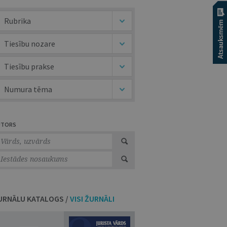
Rubrika
Tiesību nozare
Tiesību prakse
Numura tēma
UTORS
URNĀLU KATALOGS /
VISI ŽURNĀLI