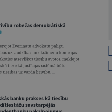
rīvību robežas demokrātiskā
evērojot Zvērinātu advokātu palīgu
bības uzraudzības un eksāmenu komisijas
ūkoties atsevišķos tiesību avotos, meklējot
kā tiesiskā justīcijas sistēmā būtu
iesības uz vārda brīvību. ...
kās banku prakses kā tiesību
edītiestāžu savstarpējās
pondentbanku pakalpojumus