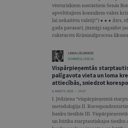
vēsturiskiem nostāstiem Senās Ro
apveltītajiem konsuliem valsts krīz
lai nekaitētu valstij!”) ● ● ● Ātrs,
gada pavasarī, jūsmīgi sagaidot j
raksturots Kriminālprocesa likums,
LINDA LIELBRIEDE
DOMNĪCA / ESEJA
Vispārpieņemtās starptautis
palīgavota vieta un loma kr
attiecībās, sniedzot kores
6. MARTS 2025 • 13:07
I. Jēdziena “vispārpieņemtā starp
metodoloģija II. Korespondentatti
banku tiesībās III. Vispārpieņemtā
un būtība starptautiskajos tiesību 