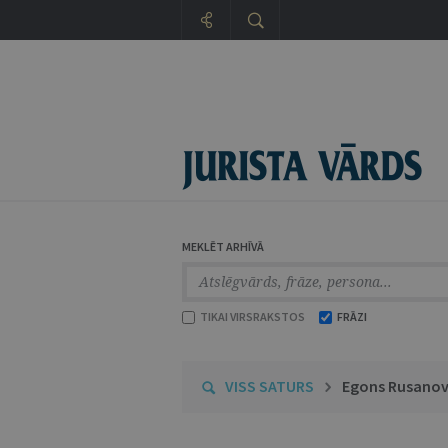
MEKLĒT ARHĪVĀ
TIKAI VIRSRAKSTOS
FRĀZI
VISS SATURS
Egons Rusanov