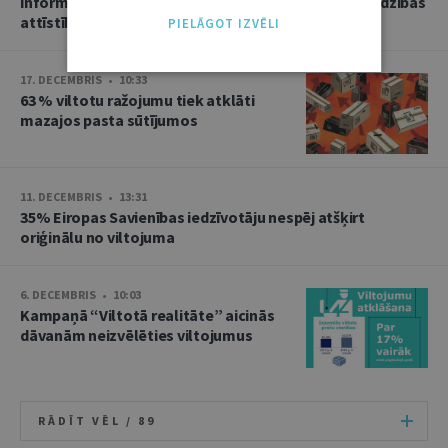
informācijai par Latvijas rūpnieciskā īpašuma aizsardzības
attīstību
PIELĀGOT IZVĒLI
17. DECEMBRIS • 10:33
63 % viltotu ražojumu tiek atklāti
mazajos pasta sūtījumos
11. DECEMBRIS • 13:31
35% Eiropas Savienības iedzīvotāju nespēj atšķirt
oriģinālu no viltojuma
6. DECEMBRIS • 10:03
Kampaņā “Viltotā realitāte” aicinās
dāvanām neizvēlēties viltojumus
RĀDĪT VĒL /
89