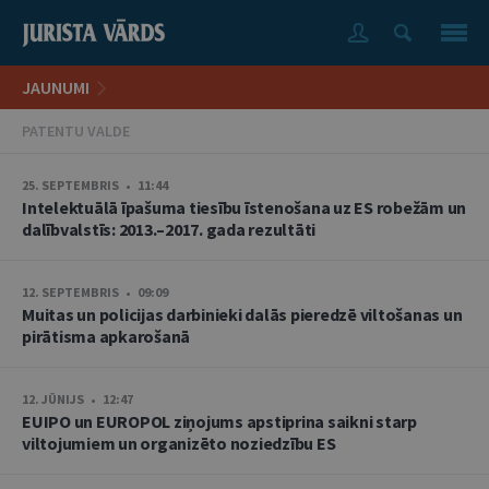
JAUNUMI
PATENTU VALDE
25. SEPTEMBRIS • 11:44
Intelektuālā īpašuma tiesību īstenošana uz ES robežām un
dalībvalstīs: 2013.–2017. gada rezultāti
12. SEPTEMBRIS • 09:09
Muitas un policijas darbinieki dalās pieredzē viltošanas un
pirātisma apkarošanā
12. JŪNIJS • 12:47
EUIPO un EUROPOL ziņojums apstiprina saikni starp
viltojumiem un organizēto noziedzību ES