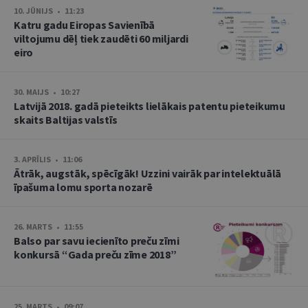
10. JŪNIJS • 11:23
Katru gadu Eiropas Savienībā
viltojumu dēļ tiek zaudēti 60 miljardi
eiro
30. MAIJS • 10:27
Latvijā 2018. gadā pieteikts lielākais patentu pieteikumu
skaits Baltijas valstīs
3. APRĪLIS • 11:06
Ātrāk, augstāk, spēcīgāk! Uzzini vairāk par intelektuālā
īpašuma lomu sporta nozarē
26. MARTS • 11:55
Balso par savu iecienīto preču zīmi
konkursā “Gada preču zīme 2018”
25. MARTS • 09:07