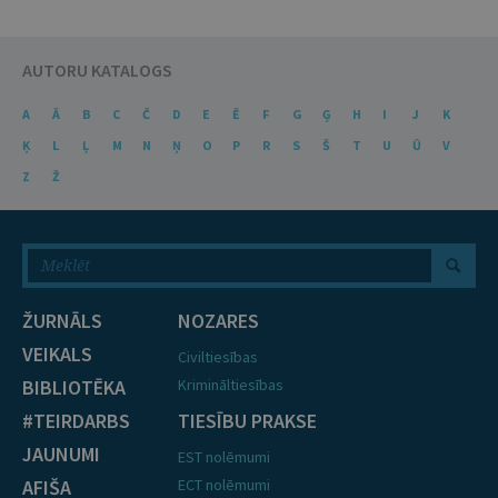
AUTORU KATALOGS
A
Ā
B
C
Č
D
E
Ē
F
G
Ģ
H
I
J
K
Ķ
L
Ļ
M
N
Ņ
O
P
R
S
Š
T
U
Ū
V
Z
Ž
ŽURNĀLS
NOZARES
VEIKALS
Civiltiesības
BIBLIOTĒKA
Krimināltiesības
#TEIRDARBS
TIESĪBU PRAKSE
JAUNUMI
EST nolēmumi
AFIŠA
ECT nolēmumi