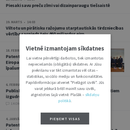
Piesaki savu preču zīmi vai dizainparaugu tiešsaistē
19. MARTS • 14:03
Viltotu un pirātisku ražojumu starptautiskās tirdzniecības
vērtība sasniedz teju 460 miljardus eiro
Vietnē izmantojam sīkdatnes
18. FEBRUĀRIS • 11:21
Patentu valde stiprina sadarbību ar
Lai vietne pilnvērtīgi darbotos, tiek izmantotas
Eiropas Savienības Intelektuālā
nepieciešamās (obligātās) sīkdatnes. Ar Jūsu
īpašuma biroju
piekrišanu var tikt izmantotas vēl citas –
statistikas, sociālo mediju un funkcionalitātes.
Papildinformācijai atveriet "Pielāgot izvēli". Jūs
6. FEBRUĀRIS • 15:08
varat jebkurā brīdī mainīt savu izvēli,
Publiski pieejami dati par pirmajiem Latvijā patentētiem
atgriežoties šajā vietnē. Plašāk –
sīkdatņu
izgudrojumiem
politikā
.
1 KOMENTĀRI
PIEŅEMT VISAS
4. JANVĀRIS • 09:12
Patentu valdes tīmekļvietnē var piekļūt vēsturiskai