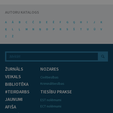
AUTORU KATALOGS
A
Ā
B
C
Č
D
E
Ē
F
G
Ģ
H
I
J
K
Ķ
L
Ļ
M
N
Ņ
O
P
R
S
Š
T
U
Ū
V
Z
Ž
ŽURNĀLS
NOZARES
VEIKALS
Civiltiesības
BIBLIOTĒKA
Krimināltiesības
#TEIRDARBS
TIESĪBU PRAKSE
JAUNUMI
EST nolēmumi
AFIŠA
ECT nolēmumi