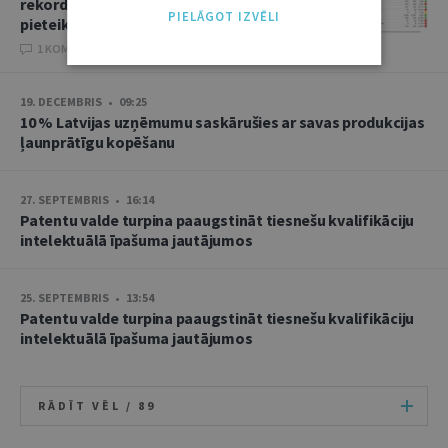
rekordlielu Eiropas patentu
PIELĀGOT IZVĒLI
pieteikumu skaitu
1 KOMENTĀRI
19. DECEMBRIS • 09:25
10 % Latvijas uzņēmumu saskārušies ar savas produkcijas
ļaunprātīgu kopēšanu
27. SEPTEMBRIS • 16:14
Patentu valde turpina paaugstināt tiesnešu kvalifikāciju
intelektuālā īpašuma jautājumos
25. SEPTEMBRIS • 13:54
Patentu valde turpina paaugstināt tiesnešu kvalifikāciju
intelektuālā īpašuma jautājumos
RĀDĪT VĒL /
89