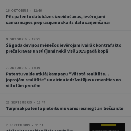
16. OKTOBRIS • 11:46
Pēc patentu datubāzes izveidošanas, ievērojami
samazinājies pieprasījumu skaits datu saņemšanai
9. OKTOBRIS • 15:51
Šā gada deviņos mēnešos ievērojami vairāk kontrafakto
preču kravas un sūtījumi nekā visā 2019.gadā kopā
7. OKTOBRIS • 17:19
Patentu valde atklāj kampaņu “Viltotā realitāte…
joprojām realitāte” un aicina iedzīvotājus uzmanīties no
viltotām precēm
25. SEPTEMBRIS • 12:47
Turpmāk patenta pieteikumu varēs iesniegt arī tiešsaistē
7. SEPTEMBRIS • 11:11