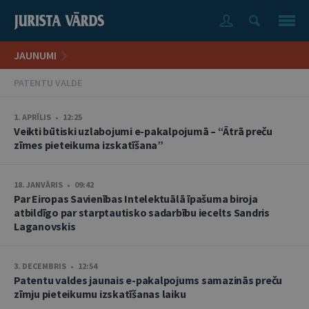
JAUNUMI
PATENTU VALDE
1. APRĪLIS • 12:25
Veikti būtiski uzlabojumi e-pakalpojumā – “Ātrā preču
zīmes pieteikuma izskatīšana”
18. JANVĀRIS • 09:42
Par Eiropas Savienības Intelektuālā īpašuma biroja
atbildīgo par starptautisko sadarbību iecelts Sandris
Laganovskis
3. DECEMBRIS • 12:54
Patentu valdes jaunais e-pakalpojums samazinās preču
zīmju pieteikumu izskatīšanas laiku