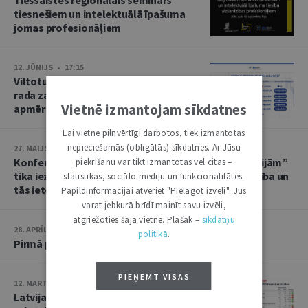
Tiešsaistes reģionālais seminārs
tiesnešiem un intelektuālā īpašuma
jomas profesionāļiem
12. JŪNIJS • 17:15
Viltotu preču tirdzniecība ik gadu
rada zaudējumus 15 miljardu eiro
Vietnē izmantojam sīkdatnes
apmērā ES valstu budžetam
Lai vietne pilnvērtīgi darbotos, tiek izmantotas
nepieciešamās (obligātās) sīkdatnes. Ar Jūsu
27. MAIJS • 10:28
Konferencē “Intelektuālais īpašums – vīzija bez ilūzijām”
piekrišanu var tikt izmantotas vēl citas –
tika iezīmēta intelektuālā īpašuma nākotnes attīstība un
statistikas, sociālo mediju un funkcionalitātes.
tās ietekme uz inovācijām, izglītību un ekonomiku
Papildinformācijai atveriet "Pielāgot izvēli". Jūs
varat jebkurā brīdī mainīt savu izvēli,
atgriežoties šajā vietnē. Plašāk –
sīkdatņu
28. APRĪLIS • 10:48
politikā
.
Pirmā publiskā patentu datubāze Latvijā
PIEŅEMT VISAS
12. MARTS • 12:45
Latvijas pieteicēji pērn iesniedza