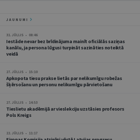
JAUNUMI
31. JŪLIJS • 08:46
Iestāde nevar bez brīdinājuma mainīt oficiālās saziņas
kanālu, ja persona lūgusi turpināt sazināties noteiktā
veidā
27. JŪLIJS • 15:10
Apkopota tiesu prakse lietās par nelikumīgu robežas
šķērsošanu un personu nelikumīgu pārvietošanu
27. JŪLIJS • 14:53
Tieslietu akadēmijā ar vieslekciju uzstāsies profesors
Pols Kreigs
22. JŪLIJS • 11:17
Eiropas Komisija atzinīgi vērtē Latvijas progresu