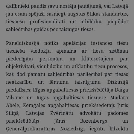
dalībnieki paudīs savu nostāju jautājumā, vai Latvijā
jau esam spējuši sasniegt augstus ētikas standartus,
tiesnešu profesionalitāti un atbildību, piepildot
sabiedrības gaidas pēc taisnīgas tiesas.
Paneļdiskusijā notiks apelācijas instances tiesu
tiesnešu viedokļu apmaiņa ar tiesu sistēmai
piederīgām personām un klātesošajiem par
objektivitāti, vienlīdzību un atklātību tiesu procesos,
kas dod pamatu sabiedrības pārliecībai par tiesas
neatkarību un lēmumu taisnīgumu. Diskusijā
piedalīsies: Rīgas apgabaltiesas priekšsēdētāja Daiga
Vilsone un Rīgas apgabaltiesas tiesnese Madara
Ābele, Zemgales apgabaltiesas priekšsēdētājs Juris
Siliņš, Latvijas Zvērinātu advokātu padomes
priekšsēdētājs Jānis Rozenbergs un
Ģenerālprokuratūras Noziedzīgi iegūtu līdzekļu