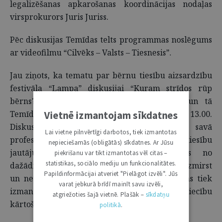
legalizēšanas apkarošanas koordinācijas nodaļas
virsprokurors Juris Juriss.
Pēc diskusijas Temīdas telts programmas noslēgums
ar videofilmu “Cilvēks – Valsts – Tiesnesis”.
Jau ziņots, ka tematu par bērnu tiesību aizsardzību
festivāla “Lampa” diskusijai “Kuram strīdos rūp
bērns?” virza Latvijas Tiesnešu biedrība, un tā
Vietnē izmantojam sīkdatnes
Temīdas teltī notiks sestdien, 2. jūlijā, plkst. 13.00.
Diskusijas laikā tiesu varas pārstāvji, kas savā
Lai vietne pilnvērtīgi darbotos, tiek izmantotas
profesionālajā darbā saskaras ar bērnu tiesību
nepieciešamās (obligātās) sīkdatnes. Ar Jūsu
jautājumiem, kopīgi meklēs risinājumus no
piekrišanu var tikt izmantotas vēl citas –
statistikas, sociālo mediju un funkcionalitātes.
dažādiem aspektiem: kā ģimenes strīdos neaizmirst
Papildinformācijai atveriet "Pielāgot izvēli". Jūs
un nepazaudēt bērna intereses, jo bieži bērns tiek
varat jebkurā brīdī mainīt savu izvēli,
izmantots kā līdzeklis savstarpējo attiecību
atgriežoties šajā vietnē. Plašāk –
sīkdatņu
kārtošanā.
politikā
.