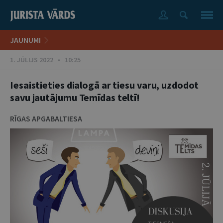
JAUNUMI
1. JŪLIJS 2022 • 10:25
Iesaistieties dialogā ar tiesu varu, uzdodot
savu jautājumu Temīdas teltī!
RĪGAS APGABALTIESA