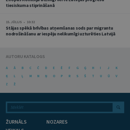
tiesiskuma stiprināšanā
15. JŪLIJS • 10:32
Stājas spēkā brīvības atņemšanas sods par migrantu
nodrošināšanu ar iespēju nelikumīgi uzturēties Latvijā
AUTORU KATALOGS
A
Ā
B
C
Č
D
E
Ē
F
G
Ģ
H
I
J
K
Ķ
L
Ļ
M
N
Ņ
O
P
R
S
Š
T
U
Ū
V
Z
Ž
ŽURNĀLS
NOZARES