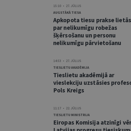
15:10 • 27. JŪLIJS
AUGSTĀKĀ TIESA
Apkopota tiesu prakse lietā
par nelikumīgu robežas
šķērsošanu un personu
nelikumīgu pārvietošanu
14:53 • 27. JŪLIJS
TIESLIETU AKADĒMIJA
Tieslietu akadēmijā ar
vieslekciju uzstāsies profes
Pols Kreigs
11:17 • 22. JŪLIJS
TIESLIETU MINISTRIJA
Eiropas Komisija atzinīgi vē
Latvijas progresu tiesiskum