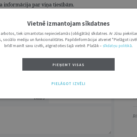
a informācija par viņa tiesībām.
I
īties Veselības ministrijas
Facebook
kontā.
Vietnē izmantojam sīkdatnes
i darbotos, tiek izmantotas nepieciešamās (obligātās) sīkdatnes. Ar Jūsu piekriša
kas, sociālo mediju un funkcionalitātes. Papildinformācijai atveriet "Pielāgot izvēl
A
brīdī mainīt savu izvēli, atgriežoties šajā vietnē. Plašāk –
sīkdatņu politikā
.
Ti
DRUKĀT
S
PIEŅEMT VISAS
S
Ju
PIELĀGOT IZVĒLI
Ie
Va
VĀRDS
Rā