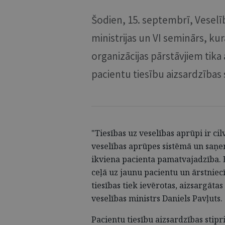
Šodien, 15. septembrī, Veselīb
ministrijas un VI seminārs, ku
organizācijas pārstāvjiem tika
pacientu tiesību aizsardzības 
"Tiesības uz veselības aprūpi ir cil
veselības aprūpes sistēmā un saņem
ikviena pacienta pamatvajadzība. E
ceļā uz jaunu pacientu un ārstniec
tiesības tiek ievērotas, aizsargāta
veselības ministrs Daniels Pavļuts.
Pacientu tiesību aizsardzības stip