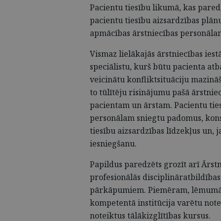
Pacientu tiesību likumā, kas paredz
pacientu tiesību aizsardzības plā
apmācības ārstniecības personālam
Vismaz lielākajās ārstniecības iest
speciālistu, kurš būtu pacienta atb
veicinātu konfliktsituāciju mazinā
to tūlītēju risinājumu pašā ārstniec
pacientam un ārstam. Pacientu ties
personālam sniegtu padomus, konsu
tiesību aizsardzības līdzekļus un, 
iesniegšanu.
Papildus paredzēts grozīt arī Ārst
profesionālās disciplināratbildības
pārkāpumiem. Piemēram, lēmumā p
kompetentā institūcija varētu not
noteiktus tālākizglītības kursus.