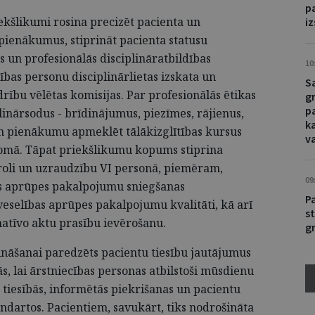
p
ekšlikumi rosina precizēt pacienta un
i
 pienākumus, stiprināt pacienta statusu
s un profesionālās disciplināratbildības
10
ības personu disciplinārlietas izskata un
S
ību vēlētas komisijas. Par profesionālās ētikas
g
p
nārsodus - brīdinājumus, piezīmes, rājienus,
k
un pienākumu apmeklēt tālākizglītības kursus
v
jomā. Tāpat priekšlikumu kopums stiprina
troli un uzraudzību VI personā, piemēram,
09
bas aprūpes pakalpojumu sniegšanas
P
eselības aprūpes pakalpojumu kvalitāti, kā arī
st
atīvo aktu prasību ievērošanu.
g
rināšanai paredzēts pacientu tiesību jautājumus
, lai ārstniecības personas atbilstoši mūsdienu
tiesībās, informētās piekrišanas un pacientu
ndartos. Pacientiem, savukārt, tiks nodrošināta