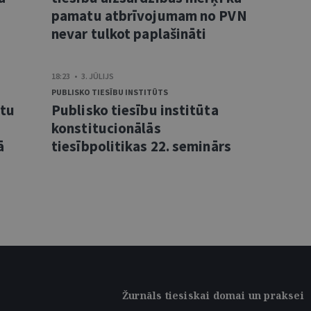
pamatu atbrīvojumam no PVN
nevar tulkot paplašināti
18:23 • 3. JŪLIJS
PUBLISKO TIESĪBU INSTITŪTS
ntu
Publisko tiesību institūta
konstitucionālās
ā
tiesībpolitikas 22. seminārs
Žurnāls tiesiskai domai un praksei