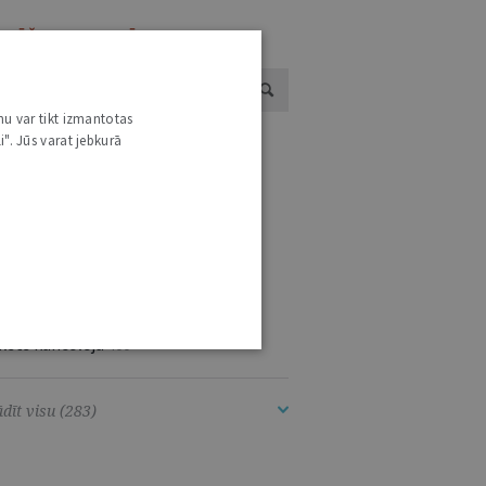
ESTĀŽU UN INSTITŪCIJU JAUNUMI
nu var tikt izmantotas
i". Jūs varat jebkurā
ugstākā tiesa
2655
eslietu ministrija
1896
aeimas Preses dienests
1629
atversmes tiesa
1026
rista Vārds
666
kšlietu ministrija
404
lsts kanceleja
400
dīt visu (283)