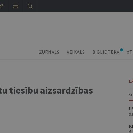
ŽURNĀLS
VEIKALS
BIBLIOTĒKA
#T
L
tu tiesību aizsardzības
Š
B
d
K
d