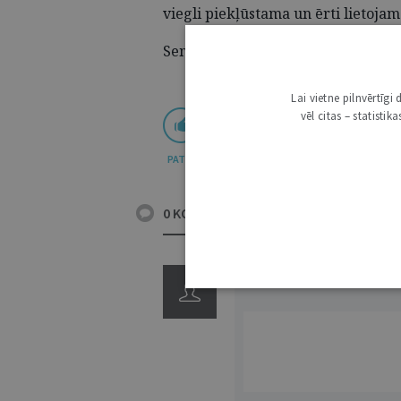
viegli piekļūstama un ērti lietojam
Semināra ierakstu iespējams noskat
Lai vietne pilnvērtīg
vēl citas – statisti
PATĪK
0 KOMENTĀRI