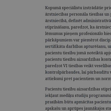
Kopumā speciālistu izstrādātie pri
ārstniecības personāla tiesības un
ārstniecībā, definēt administratīvā
stiprināšanu, paredzot, ka ārstniec
lēmumus pieņem profesionālo biedr
pārkāpumiem var piemērot discipli
sertifikāta darbības apturēšanu, 
pacientu tiesību jomā noteiktā ap
pacientu tiesību aizsardzības kon
paredzot VI tiesības veikt veselī
kontrolpārbaudes, lai pārbaudītu v
attieksmi pret pacientiem un norm
Pacientu tiesību aizsardzības stip
iekļaut mediķu studiju programmās
prasībām būtu apmācītas pacientu 
apskašu un aprūpes jaunākajos sta