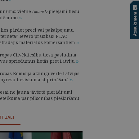
aunums: vietnē
pieejami tiesu
Likumi.lv
olēmumi
ēlies pārdot preci vai pakalpojumu
nternetā? Ievēro prasības! PTAC
zstrādājis materiālus komersantiem
iropas Cilvēktiesību tiesa pasludina
ivus spriedumus lietās pret Latviju
ropas Komisija atzinīgi vērtē Latvijas
rogresu tiesiskuma stiprināšanā
iesai no jauna jāvērtē pierādījumi
ieteikumā par pilsonības piešķiršanu
KTUĀLI