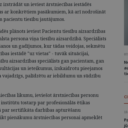
 izstrādāt un ieviest ārstniecības iestādēs
nus ar konkrētiem pasākumiem, kā arī nodrošināt
 pacientu tiesību jautājumos.
ādēs plānots ieviest Pacientu tiesību aizsardzības
alsta persona viņa tiesību aizsardzībā. Speciālists
šanos un gadījumos, kur tādas veidojas, sekmētu
ības iestādē "uz vietas" - tuvāk situācijai,
07
ību aizsardzības speciālists gan pacientam, gan
No
a
ltācijas un ieteikumus, izskaidrotu pieejamos
t
ja vajadzīgs, palīdzētu ar iebildumu un sūdzību
niecības likumu, ieviešot ārstniecības personu
C
 institūtu tostarp par profesionālās ētikas
ar sertifikāta darbības apturēšanu
15
eikt pienākumu ārstniecības personai apmeklēt
P
jū