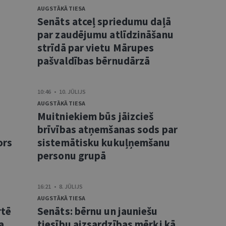
AUGSTĀKĀ TIESA
Senāts atceļ spriedumu daļā
s
par zaudējumu atlīdzināšanu
strīdā par vietu Mārupes
pašvaldības bērnudārzā
10:46 • 10. JŪLIJS
AUGSTĀKĀ TIESA
Muitniekiem būs jāizcieš
brīvības atņemšanas sods par
ors
sistemātisku kukuļņemšanu
personu grupā
16:21 • 8. JŪLIJS
AUGSTĀKĀ TIESA
rtē
Senāts: bērnu un jauniešu
a
tiesību aizsardzības mērķi kā