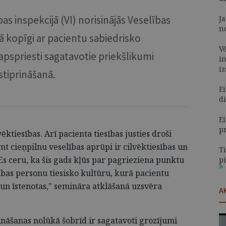
as inspekcijā (VI) norisinājās Veselības
J
n
rā kopīgi ar pacientu sabiedrisko
V
 apspriesti sagatavotie priekšlikumi
i
i
stiprināšanā.
E
d
Ei
p
vēktiesības. Arī pacienta tiesības justies droši
t cieņpilnu veselības aprūpi ir cilvēktiesības un
T
s ceru, ka šis gads kļūs par pagrieziena punktu
p
ības personu tiesisko kultūru, kurā pacientu
s un īstenotas," semināra atklāšanā uzsvēra
A
rināšanas nolūkā šobrīd ir sagatavoti grozījumi