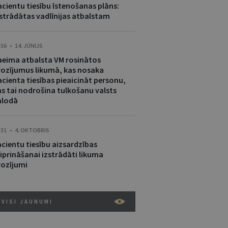
acientu tiesību īstenošanas plāns:
zstrādātas vadlīnijas atbalstam
:56 • 14. JŪNIJS
aeima atbalsta VM rosinātos
rozījumus likumā, kas nosaka
acienta tiesības pieaicināt personu,
as tai nodrošina tulkošanu valsts
alodā
:31 • 4. OKTOBRIS
acientu tiesību aizsardzības
iprināšanai izstrādāti likuma
rozījumi
VISI JAUNUMI