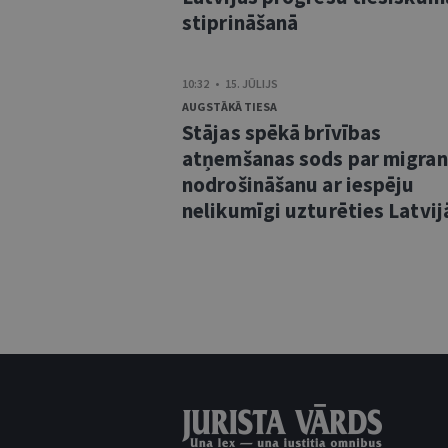
stiprināšanā
10:32 • 15. JŪLIJS
AUGSTĀKĀ TIESA
Stājas spēkā brīvības
atņemšanas sods par migra
nodrošināšanu ar iespēju
nelikumīgi uzturēties Latvij