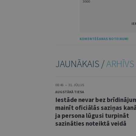
3000
IE
KOMENTĒŠANAS NOTEIKUMI
JAUNĀKAIS /
ARHĪVS
08:46 • 31. JŪLIJS
AUGSTĀKĀ TIESA
Iestāde nevar bez brīdināju
mainīt oficiālās saziņas kanā
ja persona lūgusi turpināt
sazināties noteiktā veidā