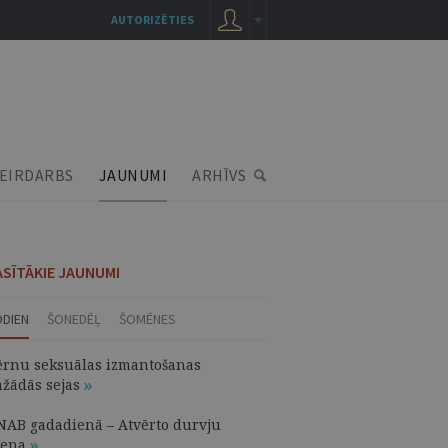
AUTORIZĒTIES
EIRDARBS
JAUNUMI
ARHĪVS
ASĪTĀKIE JAUNUMI
ODIEN
ŠONEDĒĻ
ŠOMĒNES
ērnu seksuālas izmantošanas
ažādās sejas
NAB gadadienā – Atvērto durvju
iena