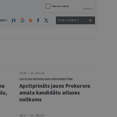
NĀKT:
PIEVIENOT
16:26 • 13. JŪLIJS
LATVIJAS REPUBLIKAS PROKURATŪRA
ma
Apstiprināts jauns Prokurora
lu,
amata kandidātu atlases
nolikums
16:17 • 13. JŪLIJS