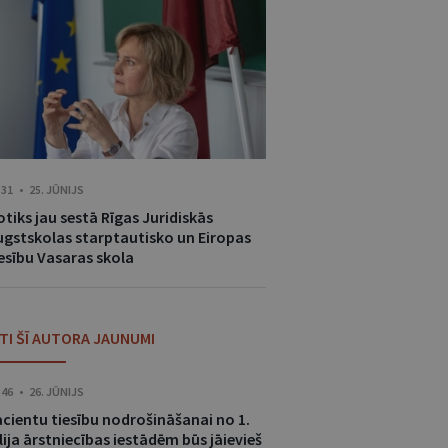
:31 • 25. JŪNIJS
tiks jau sestā Rīgas Juridiskās
ugstskolas starptautisko un Eiropas
iesību Vasaras skola
ITI ŠĪ AUTORA JAUNUMI
:46 • 26. JŪNIJS
acientu tiesību nodrošināšanai no 1.
lija ārstniecības iestādēm būs jāievieš