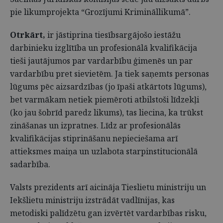
pie likumprojekta “Grozījumi Krimināllikumā”.
Otrkārt,
ir jāstiprina tiesībsargājošo iestāžu
darbinieku izglītība un profesionālā kvalifikācija
tieši jautājumos par vardarbību ģimenēs un par
vardarbību pret sievietēm. Ja tiek saņemts personas
lūgums pēc aizsardzības (jo īpaši atkārtots lūgums),
bet varmākam netiek piemēroti atbilstoši līdzekļi
(ko jau šobrīd paredz likums), tas liecina, ka trūkst
zināšanas un izpratnes. Līdz ar profesionālās
kvalifikācijas stiprināšanu nepieciešama arī
attieksmes maiņa un uzlabota starpinstitucionālā
sadarbība.
Valsts prezidents arī aicināja Tieslietu ministriju un
Iekšlietu ministriju izstrādāt vadlīnijas, kas
metodiski palīdzētu gan izvērtēt vardarbības risku,