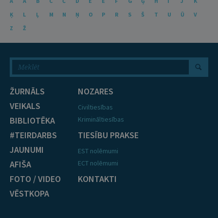
A
Ā
B
C
Č
D
E
Ē
F
G
Ģ
H
I
J
K
Ķ
L
Ļ
M
N
Ņ
O
P
R
S
Š
T
U
Ū
V
Z
Ž
ŽURNĀLS
NOZARES
VEIKALS
Civiltiesības
BIBLIOTĒKA
Krimināltiesības
#TEIRDARBS
TIESĪBU PRAKSE
JAUNUMI
EST nolēmumi
AFIŠA
ECT nolēmumi
FOTO / VIDEO
KONTAKTI
VĒSTKOPA