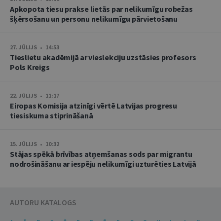
Apkopota tiesu prakse lietās par nelikumīgu robežas
šķērsošanu un personu nelikumīgu pārvietošanu
27. JŪLIJS • 14:53
Tieslietu akadēmijā ar vieslekciju uzstāsies profesors
Pols Kreigs
22. JŪLIJS • 11:17
Eiropas Komisija atzinīgi vērtē Latvijas progresu
tiesiskuma stiprināšanā
15. JŪLIJS • 10:32
Stājas spēkā brīvības atņemšanas sods par migrantu
nodrošināšanu ar iespēju nelikumīgi uzturēties Latvijā
AUTORU KATALOGS