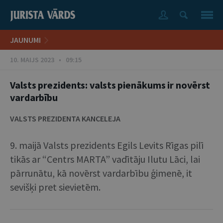
JAUNUMI
10. MAIJS 2023 • 09:15
Valsts prezidents: valsts pienākums ir novērst
vardarbību
VALSTS PREZIDENTA KANCELEJA
9. maijā Valsts prezidents Egils Levits Rīgas pilī
tikās ar “Centrs MARTA” vadītāju Ilutu Lāci, lai
pārrunātu, kā novērst vardarbību ģimenē, it
sevišķi pret sievietēm.