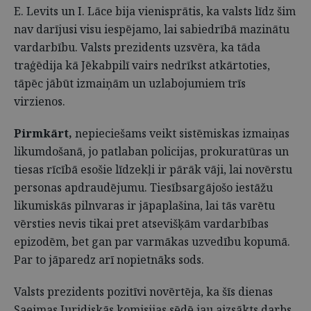
E. Levits un I. Lāce bija vienisprātis, ka valsts līdz šim
nav darījusi visu iespējamo, lai sabiedrībā mazinātu
vardarbību. Valsts prezidents uzsvēra, ka tāda
traģēdija kā Jēkabpilī vairs nedrīkst atkārtoties,
tāpēc jābūt izmaiņām un uzlabojumiem trīs
virzienos.
Pirmkārt,
nepieciešams veikt sistēmiskas izmaiņas
likumdošanā, jo patlaban policijas, prokuratūras un
tiesas rīcībā esošie līdzekļi ir pārāk vāji, lai novērstu
personas apdraudējumu. Tiesībsargājošo iestāžu
likumiskās pilnvaras ir jāpaplašina, lai tās varētu
vērsties nevis tikai pret atsevišķām vardarbības
epizodēm, bet gan par varmākas uzvedību kopumā.
Par to jāparedz arī nopietnāks sods.
Valsts prezidents pozitīvi novērtēja, ka šīs dienas
Saeimas Juridiskās komisijas sēdē jau aizsākts darbs