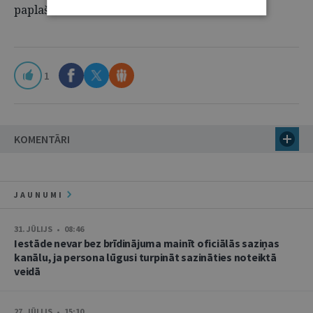
paplašināšanu.
1
KOMENTĀRI
JAUNUMI
31. JŪLIJS • 08:46
Iestāde nevar bez brīdinājuma mainīt oficiālās saziņas
kanālu, ja persona lūgusi turpināt sazināties noteiktā
veidā
27. JŪLIJS • 15:10