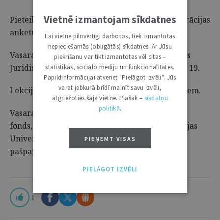
Vietnē izmantojam sīkdatnes
Pieteikšanās līdz 18. augustam, aizpildot reģistrācijas
anketu
ŠEIT
.
Lai vietne pilnvērtīgi darbotos, tiek izmantotas
nepieciešamās (obligātās) sīkdatnes. Ar Jūsu
Vasaras skola norisināsies Latvijas Universitātes
piekrišanu var tikt izmantotas vēl citas –
Juridiskās fakultātes telpās, Rīgā, Raiņa bulvārī 19.
statistikas, sociālo mediju un funkcionalitātes.
Papildinformācijai atveriet "Pielāgot izvēli". Jūs
varat jebkurā brīdī mainīt savu izvēli,
Lekciju cikls paredzēts tiesību zinātņu studentiem.
atgriežoties šajā vietnē. Plašāk –
sīkdatņu
politikā
.
Vasaras skolu organizē Profesora Kārļa Dišlera
fonds, zvērinātu advokātu birojs COBALT, Latvijas
Universitātes Juridiskās fakultātes Studentu
PIEŅEMT VISAS
pašpārvalde un ELSA Latvija.
PIELĀGOT IZVĒLI
1