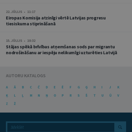
22. JŪLIJS • 11:17
Eiropas Komisija atzinīgi vērtē Latvijas progresu
tiesiskuma stiprināšanā
15. JŪLIJS • 10:32
Stājas spēkā brīvības atņemšanas sods par migrantu
nodrošināšanu ar iespēju nelikumīgi uzturēties Latvijā
AUTORU KATALOGS
A
Ā
B
C
Č
D
E
Ē
F
G
Ģ
H
I
J
K
Ķ
L
Ļ
M
N
Ņ
O
P
R
S
Š
T
U
Ū
V
Z
Ž