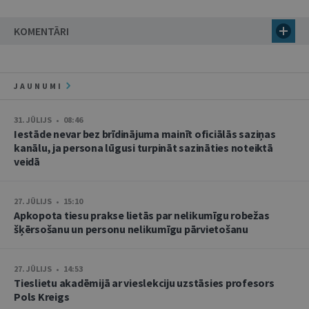
KOMENTĀRI
JAUNUMI
31. JŪLIJS • 08:46
Iestāde nevar bez brīdinājuma mainīt oficiālās saziņas
kanālu, ja persona lūgusi turpināt sazināties noteiktā
veidā
27. JŪLIJS • 15:10
Apkopota tiesu prakse lietās par nelikumīgu robežas
šķērsošanu un personu nelikumīgu pārvietošanu
27. JŪLIJS • 14:53
Tieslietu akadēmijā ar vieslekciju uzstāsies profesors
Pols Kreigs