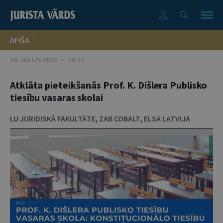
AFIŠA
18. JŪLIJS 2023 • 10:17
Atklāta pieteikšanās Prof. K. Dišlera Publisko
tiesību vasaras skolai
LU JURIDISKĀ FAKULTĀTE
,
ZAB COBALT
,
ELSA LATVIJA