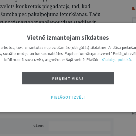
izvēlēts konkrētais piegādātājs, tad, kad
I
iešamība pēc pakalpojuma iepirkšanas. Taču
 uz vispārīgo vienošanos visās stadijās ir
ašā veidā kā uz jebkuru citu publisku
Vietnē izmantojam sīkdatnes
ciāli sensitīvu informāciju un darbības
A
 sodāma.”
Ti
i darbotos, tiek izmantotas nepieciešamās (obligātās) sīkdatnes. Ar Jūsu piekriša
kas, sociālo mediju un funkcionalitātes. Papildinformācijai atveriet "Pielāgot izvēl
S
brīdī mainīt savu izvēli, atgriežoties šajā vietnē. Plašāk –
sīkdatņu politikā
.
S
Ju
PIEŅEMT VISAS
DRUKĀT
Ie
Va
PIELĀGOT IZVĒLI
Rā
VĀRDS