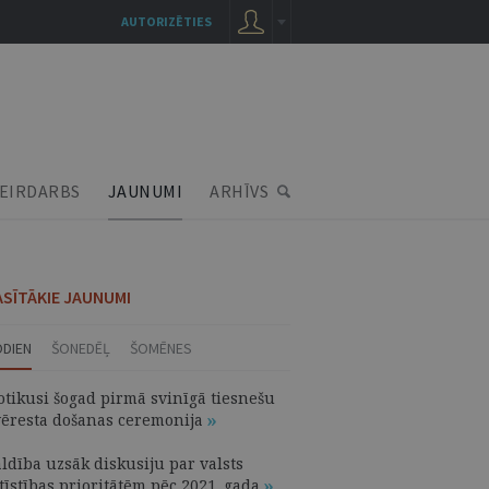
AUTORIZĒTIES
EIRDARBS
JAUNUMI
ARHĪVS
ASĪTĀKIE JAUNUMI
ODIEN
ŠONEDĒĻ
ŠOMĒNES
otikusi šogad pirmā svinīgā tiesnešu
vēresta došanas ceremonija
ldība uzsāk diskusiju par valsts
tīstības prioritātēm pēc 2021. gada