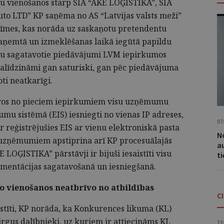
tu vienošanos starp SIA “AKE LOĢISTIKA”, SIA
 LTD” KP saņēma no AS “Latvijas valsts meži”
zīmes, kas norāda uz saskaņotu pretendentu
aņemtā un izmeklēšanas laikā iegūtā papildu
mu sagatavotie piedāvājumi LVM iepirkumos
 salīdzināmi gan saturiski, gan pēc piedāvājuma
ti neatkarīgi.
etros no pieciem iepirkumiem visu uzņēmumu
mu sistēmā (EIS) iesniegti no vienas IP adreses,
07
ir reģistrējušies EIS ar vienu elektroniskā pasta
No
p uzņēmumiem apstiprina arī KP procesuālajās
a
 LOĢISTIKA” pārstāvji ir bijuši iesaistīti visu
t
entācijas sagatavošanā un iesniegšanā.
o vienošanos neatbrīvo no atbildības
C
istīti, KP norāda, ka Konkurences likuma (KL)
rgus dalībnieki, uz kuriem ir attiecināms KL
13