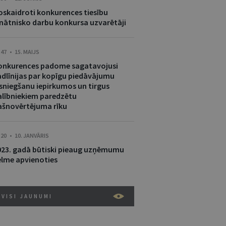
oskaidroti konkurences tiesību
inātnisko darbu konkursa uzvarētāji
:47 • 15. MAIJS
onkurences padome sagatavojusi
adlīnijas par kopīgu piedāvājumu
esniegšanu iepirkumos un tirgus
alībniekiem paredzētu
ašnovērtējuma rīku
:20 • 10. JANVĀRIS
023. gadā būtiski pieaug uzņēmumu
ēlme apvienoties
VISI JAUNUMI