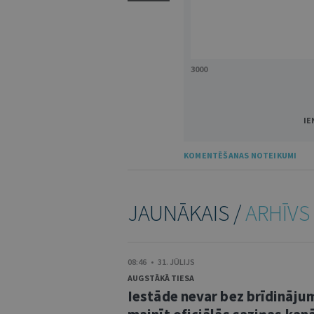
3000
IE
KOMENTĒŠANAS NOTEIKUMI
JAUNĀKAIS /
ARHĪVS
08:46 • 31. JŪLIJS
AUGSTĀKĀ TIESA
Iestāde nevar bez brīdināju