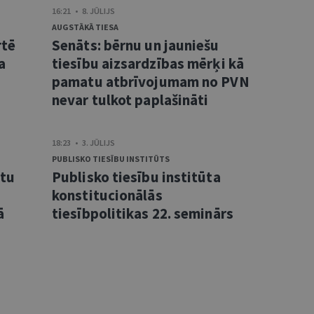
16:21 • 8. JŪLIJS
AUGSTĀKĀ TIESA
rtē
Senāts: bērnu un jauniešu
a
tiesību aizsardzības mērķi kā
pamatu atbrīvojumam no PVN
nevar tulkot paplašināti
18:23 • 3. JŪLIJS
PUBLISKO TIESĪBU INSTITŪTS
ntu
Publisko tiesību institūta
konstitucionālās
ā
tiesībpolitikas 22. seminārs