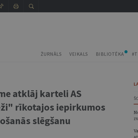
ŽURNĀLS
VEIKALS
BIBLIOTĒKA
#T
L
 atklāj karteli AS
Š
eži" rīkotajos iepirkumos
N
nošanās slēgšanu
z
Va
at