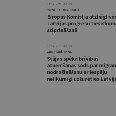
11:17 • 22. JŪLIJS
TIESLIETU MINISTRIJA
Eiropas Komisija atzinīgi vē
Latvijas progresu tiesiskum
stiprināšanā
10:32 • 15. JŪLIJS
AUGSTĀKĀ TIESA
Stājas spēkā brīvības
atņemšanas sods par migra
nodrošināšanu ar iespēju
nelikumīgi uzturēties Latvij