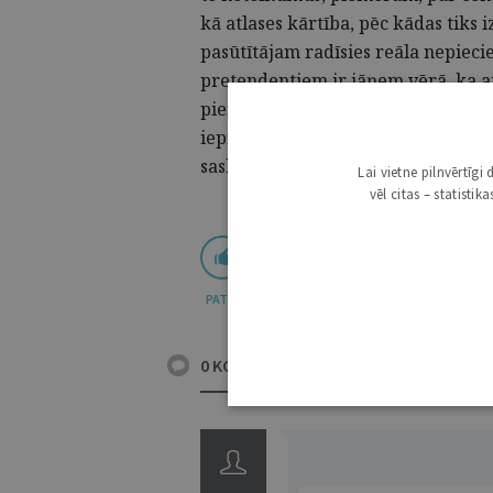
kā atlases kārtība, pēc kādas tiks 
pasūtītājam radīsies reāla nepiec
pretendentiem ir jāņem vērā, ka arī
piemērojams PIL un KL tieši tādā p
iepirkumu. Tāpēc apmaiņa ar komer
saskaņošana nav pieļaujama un ir
Lai vietne pilnvērtīg
vēl citas – statisti
PATĪK
0 KOMENTĀRI