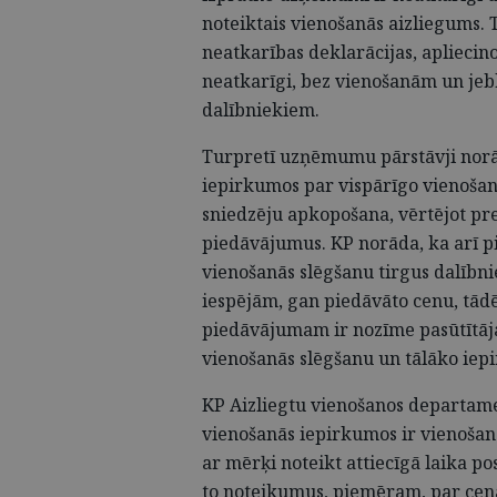
noteiktais vienošanās aizliegums.
neatkarības deklarācijas, apliecin
neatkarīgi, bez vienošanām un jebk
dalībniekiem.
Turpretī uzņēmumu pārstāvji norād
iepirkumos par vispārīgo vienošano
sniedzēju apkopošana, vērtējot pre
piedāvājumus. KP norāda, ka arī p
vienošanās slēgšanu tirgus dalībn
iespējām, gan piedāvāto cenu, tād
piedāvājumam ir nozīme pasūtītāj
vienošanās slēgšanu un tālāko iep
KP Aizliegtu vienošanos departame
vienošanās iepirkumos ir vienošan
ar mērķi noteikt attiecīgā laika 
to noteikumus, piemēram, par cenā