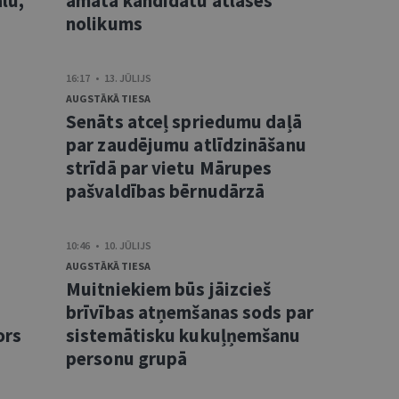
lu,
amata kandidātu atlases
nolikums
16:17 • 13. JŪLIJS
AUGSTĀKĀ TIESA
Senāts atceļ spriedumu daļā
s
par zaudējumu atlīdzināšanu
strīdā par vietu Mārupes
pašvaldības bērnudārzā
10:46 • 10. JŪLIJS
AUGSTĀKĀ TIESA
Muitniekiem būs jāizcieš
brīvības atņemšanas sods par
ors
sistemātisku kukuļņemšanu
personu grupā