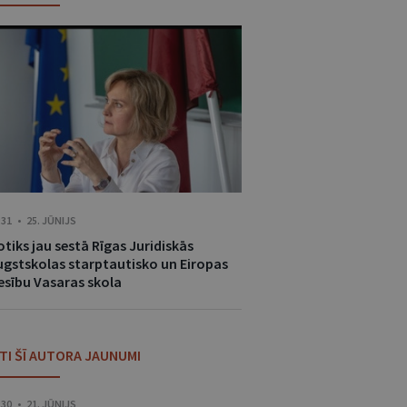
:31 • 25. JŪNIJS
tiks jau sestā Rīgas Juridiskās
ugstskolas starptautisko un Eiropas
iesību Vasaras skola
ITI ŠĪ AUTORA JAUNUMI
:30 • 21. JŪNIJS