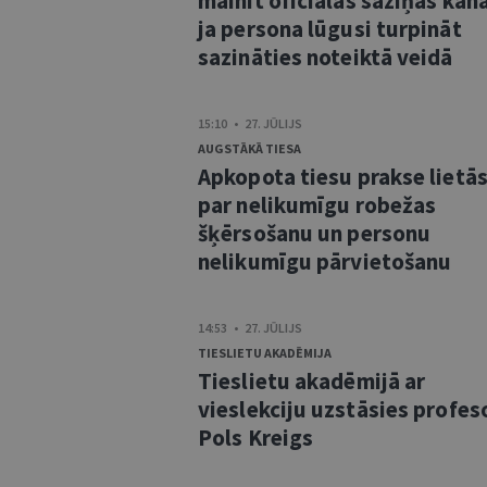
mainīt oficiālās saziņas kanā
ja persona lūgusi turpināt
sazināties noteiktā veidā
15:10 • 27. JŪLIJS
AUGSTĀKĀ TIESA
Apkopota tiesu prakse lietā
par nelikumīgu robežas
šķērsošanu un personu
nelikumīgu pārvietošanu
14:53 • 27. JŪLIJS
TIESLIETU AKADĒMIJA
Tieslietu akadēmijā ar
vieslekciju uzstāsies profes
Pols Kreigs