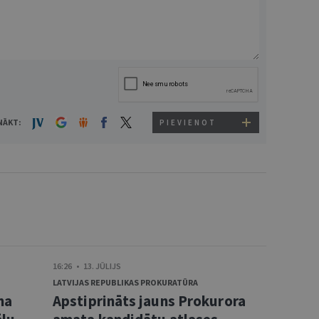
NĀKT:
PIEVIENOT
16:26 • 13. JŪLIJS
LATVIJAS REPUBLIKAS PROKURATŪRA
ma
Apstiprināts jauns Prokurora