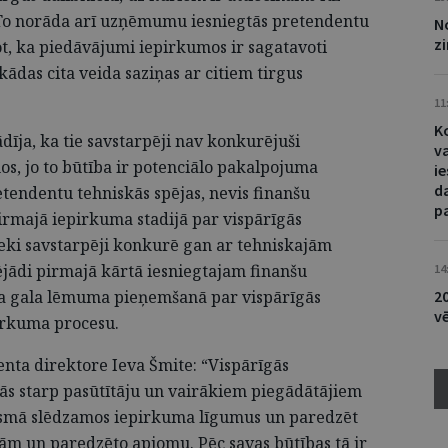
 To norāda arī uzņēmumu iesniegtās pretendentu
N
z
ot, ka piedāvājumi iepirkumos ir sagatavoti
ādas cita veida saziņas ar citiem tirgus
11
K
īja, ka tie savstarpēji nav konkurējuši
v
s, jo to būtība ir potenciālo pakalpojuma
i
d
tendentu tehniskās spējas, nevis finanšu
p
irmajā iepirkuma stadijā par vispārīgās
ieki savstarpēji konkurē gan ar tehniskajām
ējādi pirmajā kārtā iesniegtajam finanšu
14
a gala lēmuma pieņemšanā par vispārīgās
2
v
irkuma procesu.
nta direktore Ieva Šmite: “Vispārīgās
ās starp pasūtītāju un vairākiem piegādātājiem
posmā slēdzamos iepirkuma līgumus un paredzēt
m un paredzēto apjomu. Pēc savas būtības tā ir