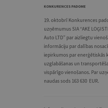
KONKURENCES PADOME
19. oktobrī Konkurences pa
uzņēmumus SIA “AKE LOĢISTI
Auto LTD” par aizliegtu vieno
informāciju par dalības nosac
iepirkumos par enerģētiskās 
uzglabāšanas un transportēš
vispārīgo vienošanos. Par uz
naudas sods 163 630 EUR.