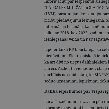
Informāciju par iespējamu aizlieg
“LATGALES MULČA” un SIA “MG Auto
(LVM), pasūtītājam konstatējot pa
rīcību piedāvājumu iesniegšanā. S
informācija liecināja, ka uzņēmu
laikā no 2018. līdz 2022. gadam ir
iesniegšanas veida un nav sagatavo
Izpētes laikā KP konstatēja, ka č
piedāvājumi Elektroniskajā iepirku
kā arī divi no tirgus dalībniekiem 
adresi. Aizliegtu vienošanos star
darbībās noskaidrotais, ka SIA “AKE
sodīto uzņēmumu iepirkumu dokum
Dalība iepirkumos par vispārīg
Lai arī uzņēmumi ir savstarpēji sa
izpratnē uzņēmumi ir neatkarīgi ti