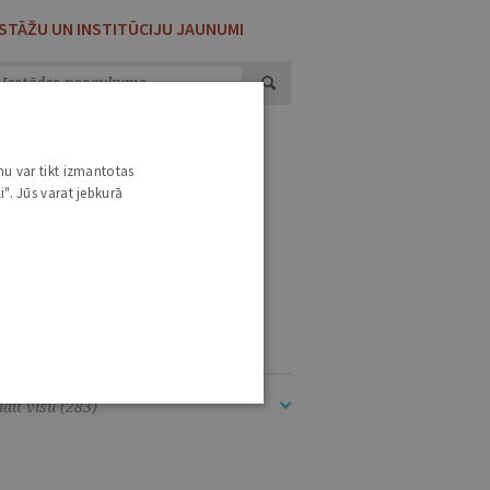
ESTĀŽU UN INSTITŪCIJU JAUNUMI
ugstākā tiesa
2655
eslietu ministrija
1896
nu var tikt izmantotas
i". Jūs varat jebkurā
aeimas Preses dienests
1629
atversmes tiesa
1026
rista Vārds
666
kšlietu ministrija
404
lsts kanceleja
400
dīt visu (283)