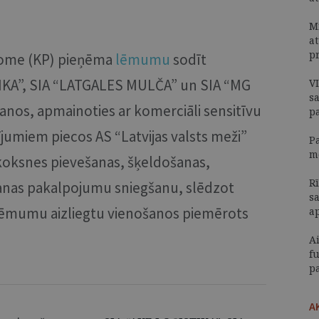
M
a
p
dome (KP) pieņēma
lēmumu
sodīt
KA”, SIA “LATGALES MULČA” un SIA “MG
V
s
šanos, apmainoties ar komerciāli sensitīvu
p
ījumiem piecos AS “Latvijas valsts meži”
P
m
koksnes pievešanas, šķeldošanas,
Rī
anas pakalpojumu sniegšanu, slēdzot
s
ņēmumu aizliegtu vienošanos piemērots
a
A
f
p
A