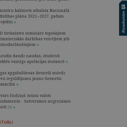
inistru kabinets atbalsta Nacionālā
ttīstības plāna 2021.–2027. gadam
rojektu
ID tiešsaistes seminārs topošajiem
aimnieciskās darbības veicējiem jeb
ašnodarbinātajiem
azudis daudz naudas, studenti
eklēs vainīgo apelācijas instancē
gas apgabaltiesas tiesneši sniedz
avu ieguldījumu jauno tiesnešu
pmācībā
ivars Endziņš: mūsu valsts
undaments - Satversmes negrozāmie
anti
(5)
KTUĀLI