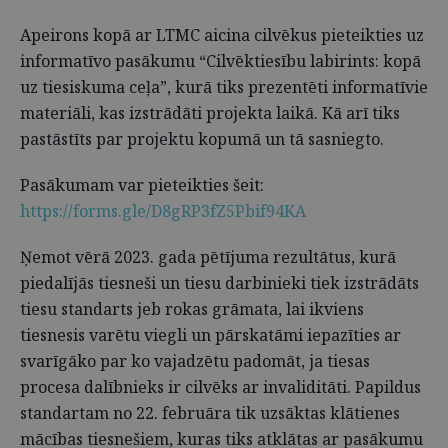
Apeirons kopā ar LTMC aicina cilvēkus pieteikties uz
informatīvo pasākumu “Cilvēktiesību labirints: kopā
uz tiesiskuma ceļa”, kurā tiks prezentēti informatīvie
materiāli, kas izstrādāti projekta laikā. Kā arī tiks
pastāstīts par projektu kopumā un tā sasniegto.
Pasākumam var pieteikties šeit:
https://forms.gle/D8gRP3fZ5Pbif94KA
Ņemot vērā 2023. gada pētījuma rezultātus, kurā
piedalījās tiesneši un tiesu darbinieki tiek izstrādāts
tiesu standarts jeb rokas grāmata, lai ikviens
tiesnesis varētu viegli un pārskatāmi iepazīties ar
svarīgāko par ko vajadzētu padomāt, ja tiesas
procesa dalībnieks ir cilvēks ar invaliditāti. Papildus
standartam no 22. februāra tik uzsāktas klātienes
mācības tiesnešiem, kuras tiks atklātas ar pasākumu