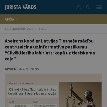
AFIŠA
13. FEBRUĀRIS 2024 • 10:13
Apeirons kopā ar Latvijas Tiesnešu mācību
centru aicina uz informatīvu pasākumu
“Cilvēktiesību labirints: kopā uz tiesiskuma
ceļa”
APVIENĪBA APEIRONS