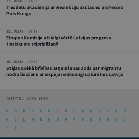
27. JŪLIJS • 14:53
Tieslietu akadēmijā ar vieslekciju uzstāsies profesors
Pols Kreigs
22. JŪLIJS • 11:17
Eiropas Komisija atzinīgi vērtē Latvijas progresu
tiesiskuma stiprināšanā
15. JŪLIJS • 10:32
Stājas spēkā brīvības atņemšanas sods par migrantu
nodrošināšanu ar iespēju nelikumīgi uzturēties Latvijā
AUTORU KATALOGS
A
Ā
B
C
Č
D
E
Ē
F
G
Ģ
H
I
J
K
Ķ
L
Ļ
M
N
Ņ
O
P
R
S
Š
T
U
Ū
V
Z
Ž