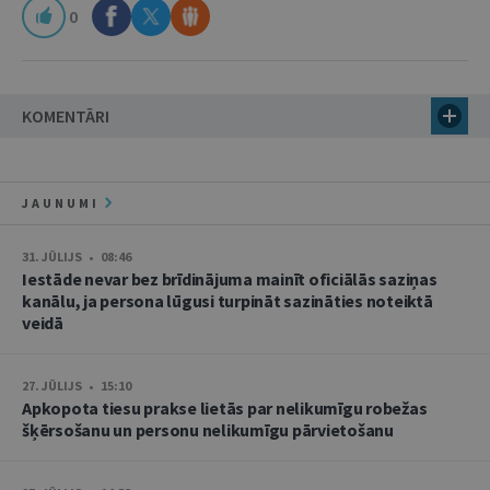
0
KOMENTĀRI
JAUNUMI
31. JŪLIJS • 08:46
Iestāde nevar bez brīdinājuma mainīt oficiālās saziņas
kanālu, ja persona lūgusi turpināt sazināties noteiktā
veidā
27. JŪLIJS • 15:10
Apkopota tiesu prakse lietās par nelikumīgu robežas
šķērsošanu un personu nelikumīgu pārvietošanu