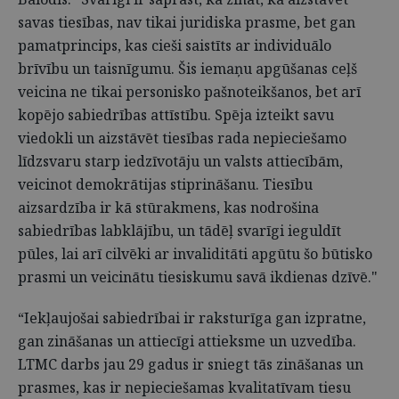
savas tiesības, nav tikai juridiska prasme, bet gan
pamatprincips, kas cieši saistīts ar individuālo
brīvību un taisnīgumu. Šis iemaņu apgūšanas ceļš
veicina ne tikai personisko pašnoteikšanos, bet arī
kopējo sabiedrības attīstību. Spēja izteikt savu
viedokli un aizstāvēt tiesības rada nepieciešamo
līdzsvaru starp iedzīvotāju un valsts attiecībām,
veicinot demokrātijas stiprināšanu. Tiesību
aizsardzība ir kā stūrakmens, kas nodrošina
sabiedrības labklājību, un tādēļ svarīgi ieguldīt
pūles, lai arī cilvēki ar invaliditāti apgūtu šo būtisko
prasmi un veicinātu tiesiskumu savā ikdienas dzīvē."
“Iekļaujošai sabiedrībai ir raksturīga gan izpratne,
gan zināšanas un attiecīgi attieksme un uzvedība.
LTMC darbs jau 29 gadus ir sniegt tās zināšanas un
prasmes, kas ir nepieciešamas kvalitatīvam tiesu