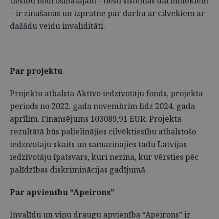
tiesību nodrošinātājam - tiesu sistēmas darbiniekiem
– ir zināšanas un izpratne par darbu ar cilvēkiem ar
dažādu veidu invaliditāti.
Par projektu
Projektu atbalsta Aktīvo iedzīvotāju fonds, projekta
periods no 2022. gada novembrim līdz 2024. gada
aprīlim. Finansējums 103089,91 EUR. Projekta
rezultātā būs palielinājies cilvēktiesību atbalstošo
iedzīvotāju skaits un samazinājies tādu Latvijas
iedzīvotāju īpatsvars, kuri nezina, kur vērsties pēc
palīdzības diskriminācijas gadījumā.
Par apvienību “Apeirons”
Invalīdu un viņu draugu apvienība “Apeirons” ir