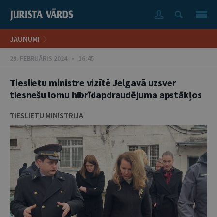
JAUNUMI
29. FEBRUĀRIS 2024 • 16:45
Tieslietu ministre vizītē Jelgavā uzsver
tiesnešu lomu hibrīdapdraudējuma apstākļos
TIESLIETU MINISTRIJA