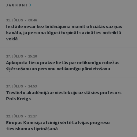
JAUNUMI
31. JŪLIJS • 08:46
Iestāde nevar bez brīdinājuma mainīt oficiālās saziņas
kanālu, ja persona lūgusi turpināt sazināties noteiktā
veidā
27. JŪLIJS • 15:10
Apkopota tiesu prakse lietās par nelikumīgu robežas
šķērsošanu un personu nelikumīgu pārvietošanu
27. JŪLIJS • 14:53
Tieslietu akadēmijā ar vieslekciju uzstāsies profesors
Pols Kreigs
22. JŪLIJS • 11:17
Eiropas Komisija atzinīgi vērtē Latvijas progresu
tiesiskuma stiprināšanā