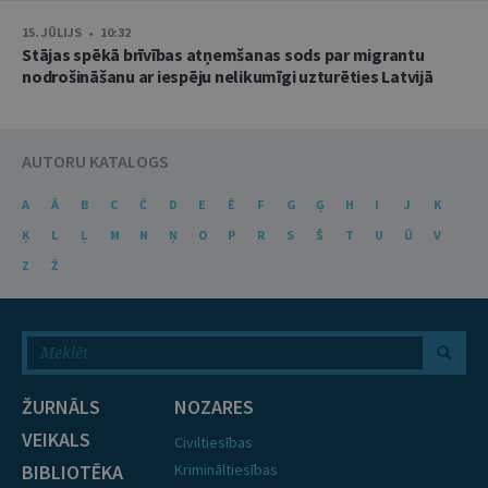
15. JŪLIJS • 10:32
Stājas spēkā brīvības atņemšanas sods par migrantu
nodrošināšanu ar iespēju nelikumīgi uzturēties Latvijā
AUTORU KATALOGS
A
Ā
B
C
Č
D
E
Ē
F
G
Ģ
H
I
J
K
Ķ
L
Ļ
M
N
Ņ
O
P
R
S
Š
T
U
Ū
V
Z
Ž
ŽURNĀLS
NOZARES
VEIKALS
Civiltiesības
BIBLIOTĒKA
Krimināltiesības