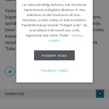
Lai vietne pilnvērtīgi darbotos, tiek izmantotas
nepieciešamās (obligātās) sīkdatnes. Ar Jūsu
Vizītes noslēgumā tieslietu ministre apmeklēja
piekrišanu var tikt izmantotas vēl citas –
Jelgavas cietumu, kur iepazinās ar ieslodzīto dzīves
statistikas, sociālo mediju un funkcionalitātes.
apstākļiem un resocializācijas procesa organizāciju.
Papildinformācijai atveriet "Pielāgot izvēli". Jūs
Inese Lībiņa-Egnere arī sveica Jelgavas cietuma šaha
varat jebkurā brīdī mainīt savu izvēli,
atgriežoties šajā vietnē. Plašāk –
sīkdatņu
komandu, kas 2023.gadā veiksmīgi startēja
politikā
.
starptautiskā ieslodzījuma vietu šaha čempionātā
"Šahs brīvībai" ("
Chess for Freedom
").
PIEŅEMT VISAS
PIELĀGOT IZVĒLI
0
KOMENTĀRI