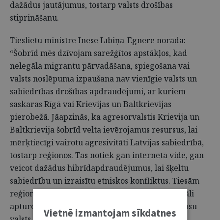
dažādus jautājumus, tostarp valsts drošības
stiprināšanu.
Tieslietu ministre Inese Lībiņa-Egnere norāda:
“Šobrīd mēs dzīvojam sarežģītos apstākļos, kad
nelegāla migrantu pārvadāšana, spiegošana vai
valsts noslēpuma izpaušana nav vienīgie valsts un
sabiedrības drošības apdraudējumi, ar kuriem
saskaras Rīgā vai Krievijas un Baltkrievijas
pierobežā. Jāapzinās, ka agresorvalstis Krievija un
Baltkrievija šobrīd velta ievērojamus resursus, lai
mērķtiecīgi vairotu agresivitāti Latvijas sabiedrībā,
tostarp reģionos. Tas notiek gan internetā vidē, gan
veicot dažādus hibrīdapdraudējumus, lai šķeltu
sabiedrību un izraisītu etniskos konfliktus. Tiesām
reģionos šobrīd ir būtiska loma, lai ne tikai lokāli
apturētu agresijas izplatību, bet arī sargātu mūsu
Vietnē izmantojam sīkdatnes
valsts drošību.”