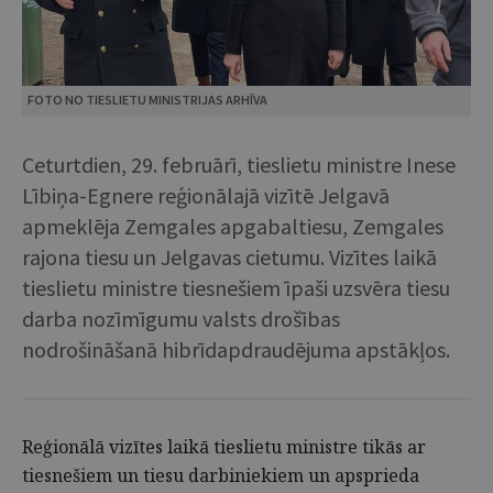
FOTO NO TIESLIETU MINISTRIJAS ARHĪVA
Ceturtdien, 29. februārī, tieslietu ministre Inese
Lībiņa-Egnere reģionālajā vizītē Jelgavā
apmeklēja Zemgales apgabaltiesu, Zemgales
rajona tiesu un Jelgavas cietumu. Vizītes laikā
tieslietu ministre tiesnešiem īpaši uzsvēra tiesu
darba nozīmīgumu valsts drošības
nodrošināšanā hibrīdapdraudējuma apstākļos.
Reģionālā vizītes laikā tieslietu ministre tikās ar
tiesnešiem un tiesu darbiniekiem un apsprieda