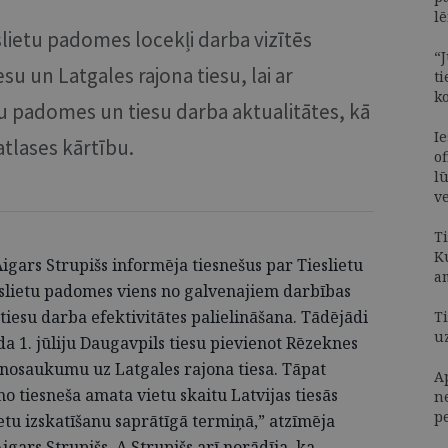
l
eslietu padomes locekļi darba vizītēs
“J
u un Latgales rajona tiesu, lai ar
t
k
u padomes un tiesu darba aktualitātes, kā
I
atlases kārtību.
of
lū
v
T
K
igars Strupišs informēja tiesnešus par Tieslietu
a
slietu padomes viens no galvenajiem darbības
tiesu darba efektivitātes palielināšana. Tādējādi
Ti
u
a 1. jūliju Daugavpils tiesu pievienot Rēzeknes
s nosaukumu uz Latgales rajona tiesa. Tāpat
A
o tiesneša amata vietu skaitu Latvijas tiesās
n
p
etu izskatīšanu saprātīgā termiņā,” atzīmēja
gars Strupišs. A.Strupišs arī norādīja, ka