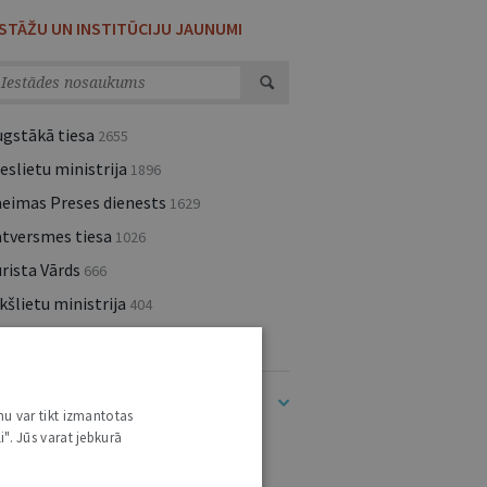
ESTĀŽU UN INSTITŪCIJU JAUNUMI
ugstākā tiesa
2655
eslietu ministrija
1896
aeimas Preses dienests
1629
atversmes tiesa
1026
rista Vārds
666
kšlietu ministrija
404
lsts kanceleja
400
dīt visu (283)
nu var tikt izmantotas
i". Jūs varat jebkurā