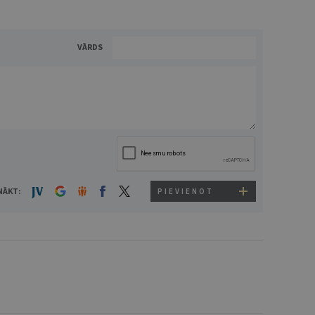
VĀRDS
NĀKT:
PIEVIENOT