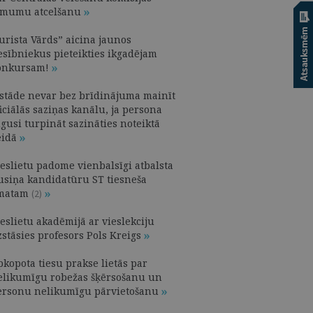
ēmumu atcelšanu
urista Vārds” aicina jaunos
iesībniekus pieteikties ikgadējam
onkursam!
estāde nevar bez brīdinājuma mainīt
iciālās saziņas kanālu, ja persona
gusi turpināt sazināties noteiktā
eidā
ieslietu padome vienbalsīgi atbalsta
usiņa kandidatūru ST tiesneša
matam
(2)
eslietu akadēmijā ar vieslekciju
zstāsies profesors Pols Kreigs
pkopota tiesu prakse lietās par
elikumīgu robežas šķērsošanu un
ersonu nelikumīgu pārvietošanu