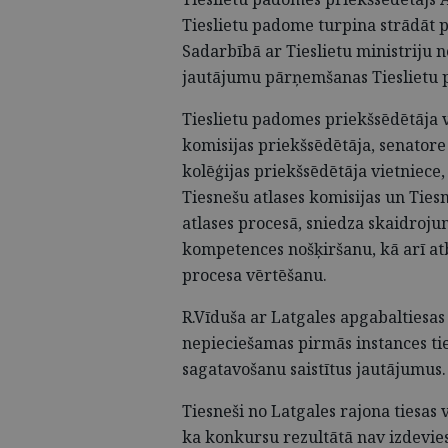
Tieslietu padome turpina strādāt p
Sadarbībā ar Tieslietu ministriju n
jautājumu pārņemšanas Tieslietu 
Tieslietu padomes priekšsēdētāja 
komisijas priekšsēdētāja, senatore 
kolēģijas priekšsēdētāja vietniece
Tiesnešu atlases komisijas un Tiesn
atlases procesā, sniedza skaidrojum
kompetences nošķiršanu, kā arī atb
procesa vērtēšanu.
R.Vīduša ar Latgales apgabaltiesas
nepieciešamas pirmās instances ti
sagatavošanu saistītus jautājumus.
Tiesneši no Latgales rajona tiesas
ka konkursu rezultātā nav izdevies