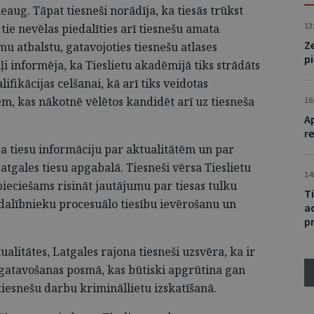
aug. Tāpat tiesneši norādīja, ka tiesās trūkst
13
 tie nevēlas piedalīties arī tiesnešu amata
Z
mu atbalstu, gatavojoties tiesnešu atlases
pi
i informēja, ka Tieslietu akadēmijā tiks strādāts
fikācijas celšanai, kā arī tiks veidotas
em, kas nākotnē vēlētos kandidēt arī uz tiesneša
16
A
re
ja tiesu informāciju par aktualitātēm un par
atgales tiesu apgabalā. Tiesneši vērsa Tieslietu
14
eciešams risināt jautājumu par tiesas tulku
T
s dalībnieku procesuālo tiesību ievērošanu un
a
p
ualitātes, Latgales rajona tiesneši uzsvēra, ka ir
gatavošanas posmā, kas būtiski apgrūtina gan
iesnešu darbu krimināllietu izskatīšanā.