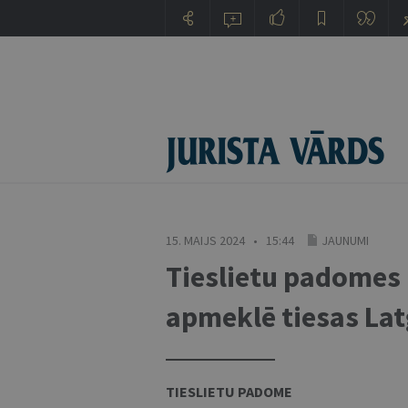
15. MAIJS 2024 • 15:44
JAUNUMI
Tieslietu padomes l
apmeklē tiesas Lat
TIESLIETU PADOME