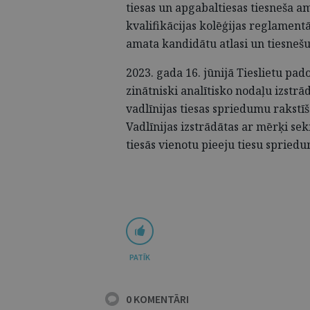
tiesas un apgabaltiesas tiesneša a
kvalifikācijas kolēģijas reglamentā
amata kandidātu atlasi un tiesnešu
2023. gada 16. jūnijā Tieslietu pa
zinātniski analītisko nodaļu izstrā
vadlīnijas tiesas spriedumu rakstīša
Vadlīnijas izstrādātas ar mērķi se
tiesās vienotu pieeju tiesu spried
PATĪK
0 KOMENTĀRI