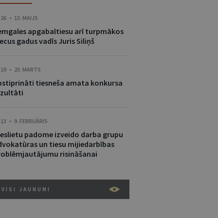
:26 • 13. MAIJS
emgales apgabaltiesu arī turpmākos
ecus gadus vadīs Juris Siliņš
:10 • 23. MARTS
pstiprināti tiesneša amata konkursa
zultāti
:13 • 9. FEBRUĀRIS
ieslietu padome izveido darba grupu
dvokatūras un tiesu mijiedarbības
roblēmjautājumu risināšanai
VISI JAUNUMI