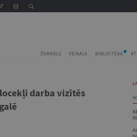
ŽURNĀLS
VEIKALS
BIBLIOTĒKA
#T
L
ocekļi darba vizītēs
Š
galē
K
d
A
p