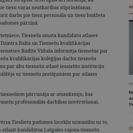
A
ie tiesu varas neatkarības stiprināšanas.
orit darbs pie tiesu personāla un tiesu budžeta
padomes pārziņā.
vietniece, Tiesneša amata kandidātu atlases
Dzintra Balta un Tiesnešu kvalifikācijas
, senatore Rudīte Vīduša informēja tiesnešus par
ešu kvalifikācijas kolēģijas darbu tiesnešu
u par abu tiesnešu atlasē iesaistīto institūciju
ildēja uz tiesnešu jautājumiem par atlases
07
No
 tiesnešiem pārrunāja ar atsauksmju, kas
a
esnešu profesionālās darbības novērtēšanai,
t
 vērsa Tieslietu padomes locekļu uzmanību uz to,
C
 atlasīt kandidātus Latgales rajona tiesnešu