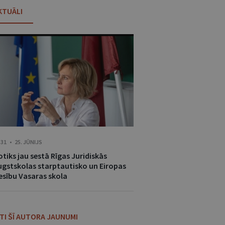
KTUĀLI
:31 • 25. JŪNIJS
tiks jau sestā Rīgas Juridiskās
ugstskolas starptautisko un Eiropas
iesību Vasaras skola
ITI ŠĪ AUTORA JAUNUMI