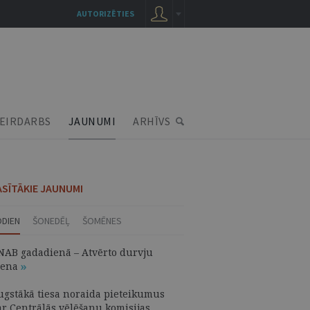
AUTORIZĒTIES
EIRDARBS
JAUNUMI
ARHĪVS
ASĪTĀKIE JAUNUMI
ODIEN
ŠONEDĒĻ
ŠOMĒNES
NAB gadadienā – Atvērto durvju
iena
ugstākā tiesa noraida pieteikumus
ar Centrālās vēlēšanu komisijas