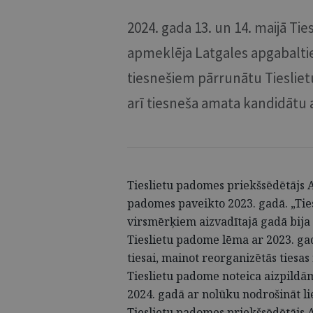
2024. gada 13. un 14. maijā Ti
apmeklēja Latgales apgabalties
tiesnešiem pārrunātu Tiesliet
arī tiesneša amata kandidātu 
Tieslietu padomes priekšsēdētājs A
padomes paveikto 2023. gadā. „Tie
virsmērķiem aizvadītajā gadā bija 
Tieslietu padome lēma ar 2023. gad
tiesai, mainot reorganizētās tiesa
Tieslietu padome noteica aizpildām
2024. gadā ar nolūku nodrošināt li
Tieslietu padomes priekšsēdētājs Ai