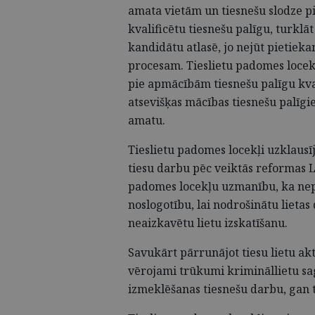
amata vietām un tiesnešu slodze pie
kvalificētu tiesnešu palīgu, turklāt
kandidātu atlasē, jo nejūt pietieka
procesam. Tieslietu padomes locekļ
pie apmācībām tiesnešu palīgu kvali
atsevišķas mācības tiesnešu palīgi
amatu.
Tieslietu padomes locekļi uzklausī
tiesu darbu pēc veiktās reformas L
padomes locekļu uzmanību, ka nepi
noslogotību, lai nodrošinātu lieta
neaizkavētu lietu izskatīšanu.
Savukārt pārrunājot tiesu lietu akt
vērojami trūkumi krimināllietu sa
izmeklēšanas tiesnešu darbu, gan t