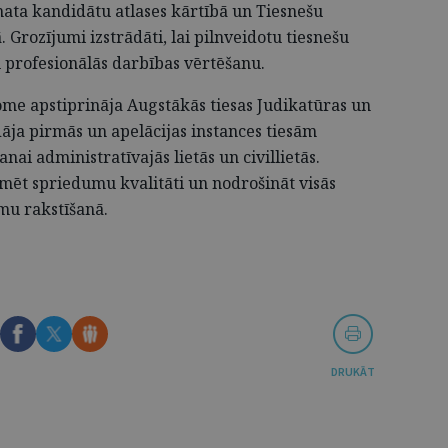
mata kandidātu atlases kārtībā un Tiesnešu
. Grozījumi izstrādāti, lai pilnveidotu tiesnešu
 profesionālās darbības vērtēšanu.
dome apstiprināja Augstākās tiesas Judikatūras un
dāja pirmās un apelācijas instances tiesām
nai administratīvajās lietās un civillietās.
kmēt spriedumu kvalitāti un nodrošināt visās
umu rakstīšanā.
DRUKĀT