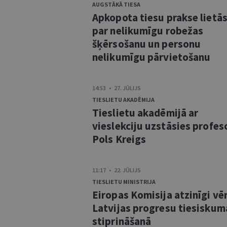
AUGSTĀKĀ TIESA
Apkopota tiesu prakse lietā
par nelikumīgu robežas
šķērsošanu un personu
nelikumīgu pārvietošanu
14:53 • 27. JŪLIJS
TIESLIETU AKADĒMIJA
Tieslietu akadēmijā ar
vieslekciju uzstāsies profes
Pols Kreigs
11:17 • 22. JŪLIJS
TIESLIETU MINISTRIJA
Eiropas Komisija atzinīgi vē
Latvijas progresu tiesiskum
stiprināšanā