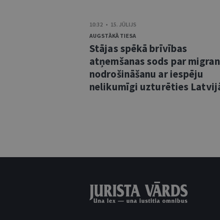
10:32 • 15. JŪLIJS
AUGSTĀKĀ TIESA
Stājas spēkā brīvības
atņemšanas sods par migra
nodrošināšanu ar iespēju
nelikumīgi uzturēties Latvij