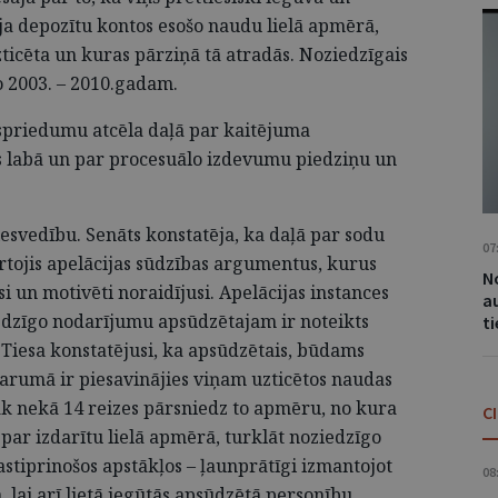
āja depozītu kontos esošo naudu lielā apmērā,
icēta un kuras pārziņā tā atradās. Noziedzīgais
o 2003. – 2010.gadam.
spriedumu atcēla daļā par kaitējuma
s labā un par procesuālo izdevumu piedziņu un
tiesvedību. Senāts konstatēja, ka daļā par sodu
07
rtojis apelācijas sūdzības argumentus, kurus
No
si un motivēti noraidījusi. Apelācijas instances
a
ziedzīgo nodarījumu apsūdzētajam ir noteikts
t
. Tiesa konstatējusi, ka apsūdzētais, būdams
 garumā ir piesavinājies viņam uzticētos naudas
rāk nekā 14 reizes pārsniedz to apmēru, no kura
C
par izdarītu lielā apmērā, turklāt noziedzīgo
astiprinošos apstākļos – ļaunprātīgi izmantojot
08
a, lai arī lietā iegūtās apsūdzētā personību