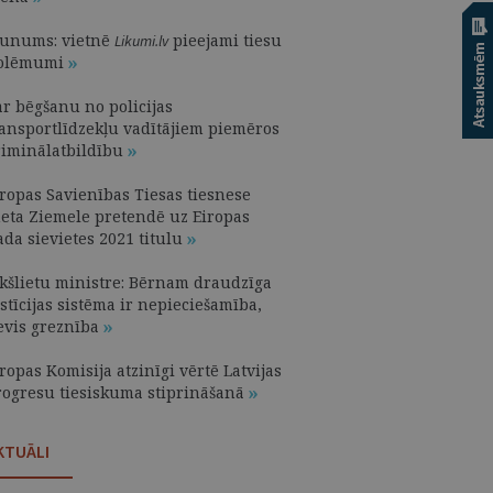
aunums: vietnē
pieejami tiesu
Likumi.lv
olēmumi
ar bēgšanu no policijas
ransportlīdzekļu vadītājiem piemēros
riminālatbildību
iropas Savienības Tiesas tiesnese
neta Ziemele pretendē uz Eiropas
ada sievietes 2021 titulu
ekšlietu ministre: Bērnam draudzīga
stīcijas sistēma ir nepieciešamība,
evis greznība
ropas Komisija atzinīgi vērtē Latvijas
rogresu tiesiskuma stiprināšanā
KTUĀLI