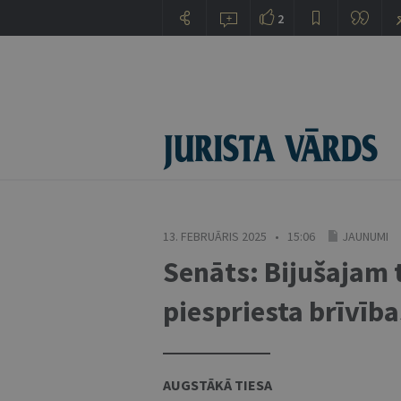
2
13. FEBRUĀRIS 2025 • 15:06
JAUNUMI
Senāts: Bijušajam t
piespriesta brīvīb
AUGSTĀKĀ TIESA