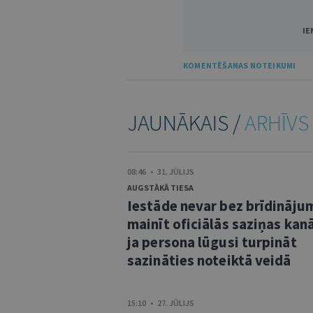
IE
KOMENTĒŠANAS NOTEIKUMI
JAUNĀKAIS /
ARHĪVS
08:46 • 31. JŪLIJS
AUGSTĀKĀ TIESA
Iestāde nevar bez brīdināju
mainīt oficiālās saziņas kanā
ja persona lūgusi turpināt
sazināties noteiktā veidā
15:10 • 27. JŪLIJS