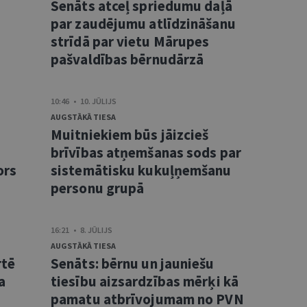
Senāts atceļ spriedumu daļā
s
par zaudējumu atlīdzināšanu
strīdā par vietu Mārupes
pašvaldības bērnudārzā
10:46 • 10. JŪLIJS
AUGSTĀKĀ TIESA
Muitniekiem būs jāizcieš
brīvības atņemšanas sods par
ors
sistemātisku kukuļņemšanu
personu grupā
16:21 • 8. JŪLIJS
AUGSTĀKĀ TIESA
rtē
Senāts: bērnu un jauniešu
a
tiesību aizsardzības mērķi kā
pamatu atbrīvojumam no PVN