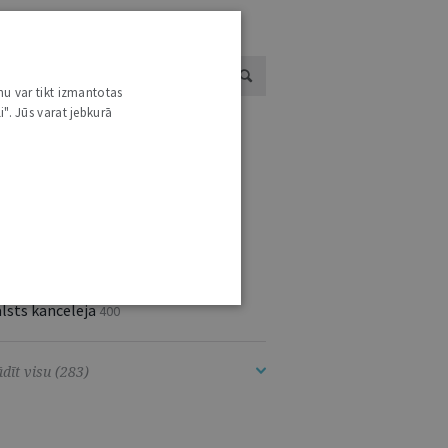
ESTĀŽU UN INSTITŪCIJU JAUNUMI
nu var tikt izmantotas
i". Jūs varat jebkurā
ugstākā tiesa
2655
eslietu ministrija
1896
aeimas Preses dienests
1629
atversmes tiesa
1026
rista Vārds
666
kšlietu ministrija
404
lsts kanceleja
400
dīt visu (283)