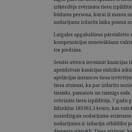
izšķērdēja zvērināta tiesu izpildīt
būdams persona, kurai šī manta uzt
nodarījums izdarīts laika posmā n
Latgales apgabaltiesa pārsūdzēto 
kompensācijas nenoteikšanu valst
tos piedzina.
Senāts atteica ierosināt kasācijas 
apsūdzētais kasācijas sūdzībā atkā
apelācijas instances tiesa izvērtēju
tiesa atzinusi, ka par izdarīto no
tiesisks, pamatots un taisnīgs sods
zvērināts tiesu izpildītājs, 7 gadu
līdzekļus 183 061,14 euro, kas vai
noziedzīgais nodarījums atzīstams 
nodarījumu ir izdarījis atbildību p
dienesta stāvokli. Tiesa atzinusi, k