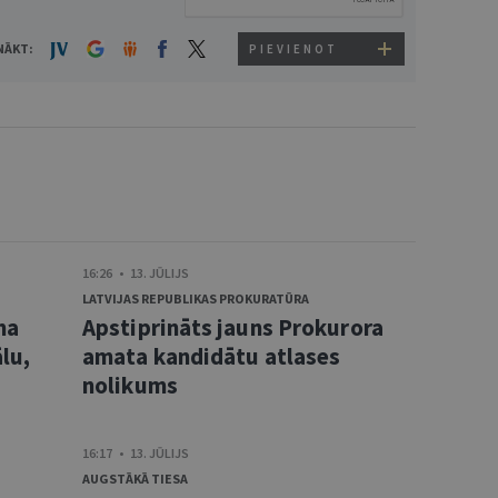
NĀKT:
PIEVIENOT
16:26 • 13. JŪLIJS
LATVIJAS REPUBLIKAS PROKURATŪRA
ma
Apstiprināts jauns Prokurora
lu,
amata kandidātu atlases
nolikums
16:17 • 13. JŪLIJS
AUGSTĀKĀ TIESA