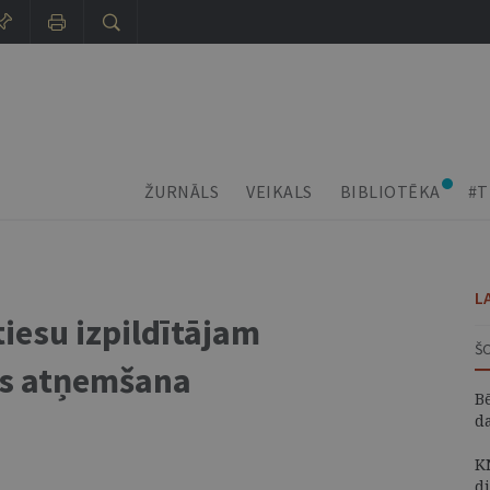
ŽURNĀLS
VEIKALS
BIBLIOTĒKA
#T
L
iesu izpildītājam
Š
as atņemšana
B
d
K
d