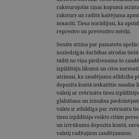
raksturojošās ziņas kopumā atzīst
raksturs un radītā kaitējuma apmēr
nosacīti. Tiesa norādījusi, ka apsū
represīvo un preventīvo mērķi.
Senāts atzina par pamatotu apelāci
noziedzīgās darbības atrodas tieš
tādēļ no viņa piedzenama šo zaudēj
izpildītāju likumā un citos normat
atzinusi, ka zaudējumu atlīdzība pi
depozīta kontā ieskaitītie naudas l
valstij ar zvērinātu tiesu izpildītā
glabāšana un izmaksa piedzinējam 
valsts ir atbildīga par zvērinātu ti
tiesu izpildītāja veikto citām per
un iztrūkumu depozīta kontā, savukā
valstij radītajiem zaudējumiem.