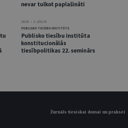
nevar tulkot paplašināti
18:23 • 3. JŪLIJS
PUBLISKO TIESĪBU INSTITŪTS
ntu
Publisko tiesību institūta
konstitucionālās
ā
tiesībpolitikas 22. seminārs
Žurnāls tiesiskai domai un praksei