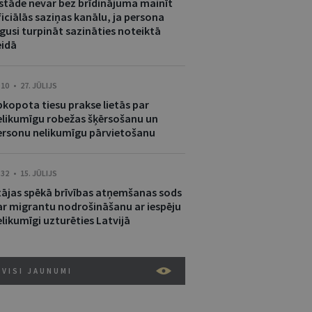
estāde nevar bez brīdinājuma mainīt
iciālās saziņas kanālu, ja persona
gusi turpināt sazināties noteiktā
eidā
:10 • 27. JŪLIJS
pkopota tiesu prakse lietās par
elikumīgu robežas šķērsošanu un
ersonu nelikumīgu pārvietošanu
:32 • 15. JŪLIJS
tājas spēkā brīvības atņemšanas sods
ar migrantu nodrošināšanu ar iespēju
likumīgi uzturēties Latvijā
VISI JAUNUMI