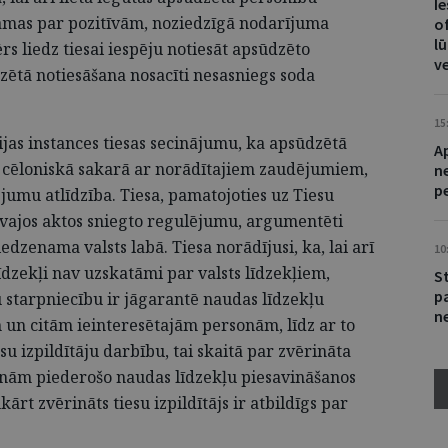
I
amas par pozitīvām, noziedzīgā nodarījuma
of
lū
s liedz tiesai iespēju notiesāt apsūdzēto
v
dzētā notiesāšana nosacīti nesasniegs soda
15
jas instances tiesas secinājumu, ka apsūdzētā
A
ā cēloniskā sakarā ar norādītajiem zaudējumiem,
n
p
umu atlīdzība. Tiesa, pamatojoties uz Tiesu
īvajos aktos sniegto regulējumu, argumentēti
edzenama valsts labā. Tiesa norādījusi, ka, lai arī
10
īdzekļi nav uzskatāmi par valsts līdzekļiem,
S
p
ju starpniecību ir jāgarantē naudas līdzekļu
ne
un citām ieinteresētajām personām, līdz ar to
esu izpildītāju darbību, tai skaitā par zvērināta
sonām piederošo naudas līdzekļu piesavināšanos
rt zvērināts tiesu izpildītājs ir atbildīgs par