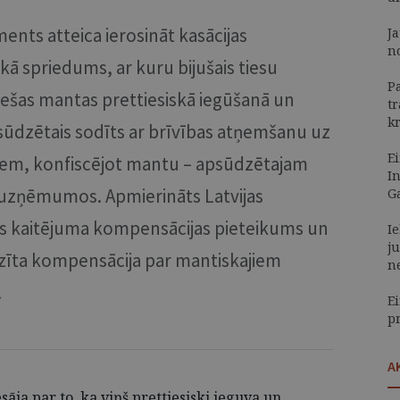
ents atteica ierosināt kasācijas
J
n
ēkā spriedums, ar kuru bijušais tiesu
P
 svešas mantas prettiesiskā iegūšanā un
t
k
sūdzētais sodīts ar brīvības atņemšanu uz
E
iem, konfiscējot mantu – apsūdzētajam
I
s uzņēmumos. Apmierināts Latvijas
G
jas kaitējuma kompensācijas pieteikums un
I
ju
dzīta kompensācija par mantiskajiem
n
.
Ei
p
A
sāja par to, ka viņš prettiesiski ieguva un