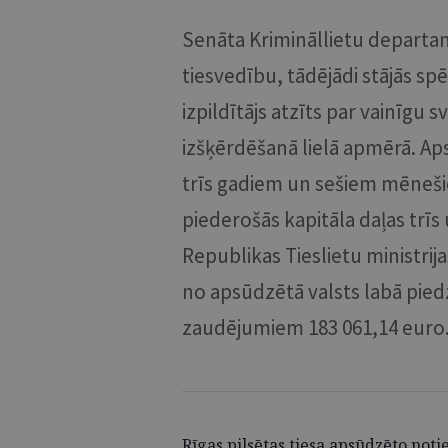
Senāta Krimināllietu departam
tiesvedību, tādējādi stājās sp
izpildītājs atzīts par vainīgu
izšķērdēšanā lielā apmērā. Ap
trīs gadiem un sešiem mēneš
piederošās kapitāla daļas trī
Republikas Tieslietu ministri
no apsūdzētā valsts labā pie
zaudējumiem 183 061,14 euro
Rīgas pilsētas tiesa apsūdzēto notie