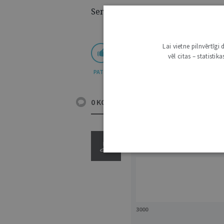
Senāta lēmums. Lieta Nr. SKK-133
Lai vietne pilnvērtīg
vēl citas – statisti
PATĪK
0 KOMENTĀRI
3000