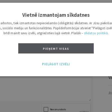
/2025 (11088156712)
I
Vietnē izmantojam sīkdatnes
i darbotos, tiek izmantotas nepieciešamās (obligātās) sīkdatnes. Ar Jūsu piekriša
kas, sociālo mediju un funkcionalitātes. Papildinformācijai atveriet "Pielāgot izvēl
A
brīdī mainīt savu izvēli, atgriežoties šajā vietnē. Plašāk –
sīkdatņu politikā
.
DRUKĀT
Ti
S
PIEŅEMT VISAS
S
Ju
PIELĀGOT IZVĒLI
Ie
VĀRDS
Va
Rā