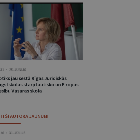
:31 • 25. JŪNIJS
tiks jau sestā Rīgas Juridiskās
ugstskolas starptautisko un Eiropas
iesību Vasaras skola
ITI ŠĪ AUTORA JAUNUMI
:46 • 31. JŪLIJS