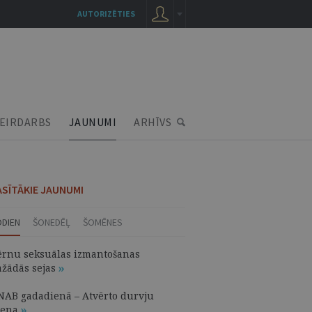
AUTORIZĒTIES
EIRDARBS
JAUNUMI
ARHĪVS
ASĪTĀKIE JAUNUMI
ODIEN
ŠONEDĒĻ
ŠOMĒNES
ērnu seksuālas izmantošanas
ažādās sejas
NAB gadadienā – Atvērto durvju
iena