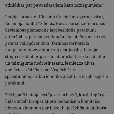
atbildības par pastrādātajiem kara noziegumiem.”
Latvija, atbalstot Ukrainu tās cīņā ar agresorvalsti,
turpināja dalību 18 lietās, kurās pārsūdzēti Eiropas
Savienības piemērotie ierobežojošie pasākumi
attiecībā uz personu veiktajām darbībām, ar ko tiek
grauta vai apdraudēta Ukrainas teritoriālā
integritāte, suverenitāte un neatkarība. Latvija,
stingri iestājoties par starptautisko tiesisko kārtību
un taisnīguma nodrošināšanu, iesniedza divas
apelācijas sūdzības par Vispārējās tiesas
spriedumiem, ar kuriem tika atcelti ES ierobežojošie
pasākumi.
2024.gadā Latvija iestājusies arī lietā, kurā Ungārija
lūdza atcelt Eiropas Miera mehānisma komitejas
pieņemto lēmumu par līdzekļu piešķiršanu militārā