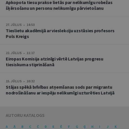
Apkopota tiesu prakse lietās par nelikumīgu robežas
šķērsošanu un personu nelikumīgu pārvietošanu
27. JŪLIJS • 14:53
Tieslietu akadēmijā ar vieslekciju uzstāsies profesors
Pols Kreigs
22. JŪLIJS • 11:17
Eiropas Komisija atzinīgi vērtē Latvijas progresu
tiesiskuma stiprināšanā
15. JŪLIJS • 10:32
Stājas spēkā brīvības atņemšanas sods par migrantu
nodrošināšanu ar iespēju nelikumīgi uzturēties Latvijā
AUTORU KATALOGS
A
Ā
B
C
Č
D
E
Ē
F
G
Ģ
H
I
J
K