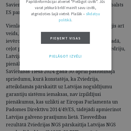
Papildinformācijai atveriet "Pielāgot izvēli". Jūs
Savienības Padomi, tiek demonstrēts stingrs atbalsts
varat jebkurā brīdī mainīt savu izvēli,
ES pamatvērtībām.
atgriežoties šajā vietnē. Plašāk –
sīkdatņu
politikā
.
Vienlaikus dalība Eiropas Savienības Tiesā ir bijis arī
veids, kādā Latvijai iestāties par ES tiesību
PIEŅEMT VISAS
ievērošanu no citu ES dalībvalstu puses. 2021. gadā,
ceļot prasību Eiropas Savienības Tiesā pret Zviedriju,
Latvija bija iestājusies par tiesībām uz tai
PIELĀGOT IZVĒLI
pienākošajiem finanšu līdzekļiem. Eiropas
Savienības Tiesa 2024. gada 30. aprīlī pasludināja
spriedumu, kurā konstatēja, ka Zviedrija,
atteikdamās pārskaitīt uz Latvijas noguldījumu
garantiju sistēmu iemaksas, nav izpildījusi
pienākumus, kas uzlikti ar Eiropas Parlamenta un
Padomes Direktīvu 2014/49/ES, tādējādi apmierinot
Latvijas galveno prasījumu lietā. Tiesvedības
rezultātā Zviedrijas NGS pārskaitīja Latvijas NGS