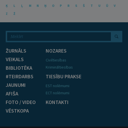
Ķ
L
Ļ
M
N
Ņ
O
P
R
S
Š
T
U
Ū
V
Z
Ž
ŽURNĀLS
NOZARES
VEIKALS
Civiltiesības
BIBLIOTĒKA
Krimināltiesības
#TEIRDARBS
TIESĪBU PRAKSE
JAUNUMI
EST nolēmumi
AFIŠA
ECT nolēmumi
FOTO / VIDEO
KONTAKTI
VĒSTKOPA