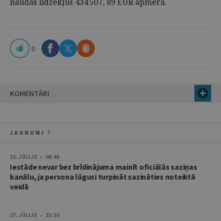
naudas līdzekļus 434 507, 89 EUR apmērā.
0
KOMENTĀRI
JAUNUMI
31. JŪLIJS • 08:46
Iestāde nevar bez brīdinājuma mainīt oficiālās saziņas
kanālu, ja persona lūgusi turpināt sazināties noteiktā
veidā
27. JŪLIJS • 15:10