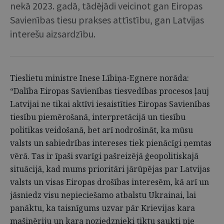
nekā 2023. gadā, tādējādi veicinot gan Eiropas
Savienības tiesu prakses attīstību, gan Latvijas
interešu aizsardzību.
Tieslietu ministre Inese Lībiņa-Egnere norāda:
“Dalība Eiropas Savienības tiesvedības procesos ļauj
Latvijai ne tikai aktīvi iesaistīties Eiropas Savienības
tiesību piemērošanā, interpretācijā un tiesību
politikas veidošanā, bet arī nodrošināt, ka mūsu
valsts un sabiedrības intereses tiek pienācīgi ņemtas
vērā. Tas ir īpaši svarīgi pašreizējā ģeopolitiskajā
situācijā, kad mums prioritāri jārūpējas par Latvijas
valsts un visas Eiropas drošības interesēm, kā arī un
jāsniedz visu nepieciešamo atbalstu Ukrainai, lai
panāktu, ka taisnīgums uzvar pār Krievijas kara
mašinēriju un kara noziedznieki tiktu saukti pie