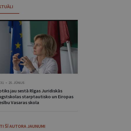
KTUĀLI
:31 • 25. JŪNIJS
tiks jau sestā Rīgas Juridiskās
ugstskolas starptautisko un Eiropas
iesību Vasaras skola
ITI ŠĪ AUTORA JAUNUMI