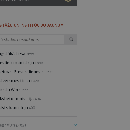
VISI JAUNUMI
ESTĀŽU UN INSTITŪCIJU JAUNUMI
ugstākā tiesa
2655
eslietu ministrija
1896
aeimas Preses dienests
1629
atversmes tiesa
1026
rista Vārds
666
kšlietu ministrija
404
lsts kanceleja
400
dīt visu (283)