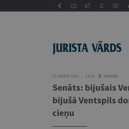
27. MARTS 2025 • 12:14
JAUNUMI
Senāts: bijušais Ve
bijušā Ventspils d
cieņu