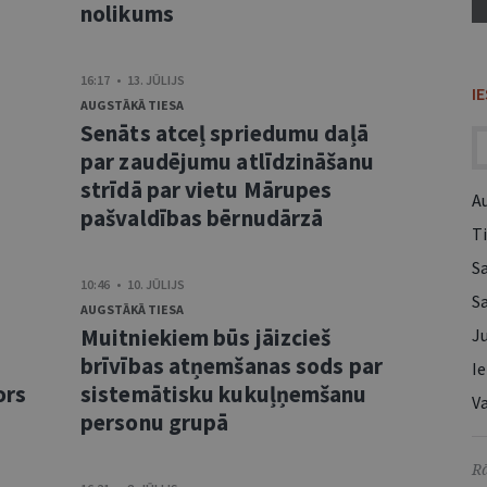
nolikums
16:17 • 13. JŪLIJS
I
AUGSTĀKĀ TIESA
Senāts atceļ spriedumu daļā
s
par zaudējumu atlīdzināšanu
strīdā par vietu Mārupes
A
pašvaldības bērnudārzā
Ti
S
10:46 • 10. JŪLIJS
S
AUGSTĀKĀ TIESA
Muitniekiem būs jāizcieš
Ju
brīvības atņemšanas sods par
Ie
ors
sistemātisku kukuļņemšanu
Va
personu grupā
Rā