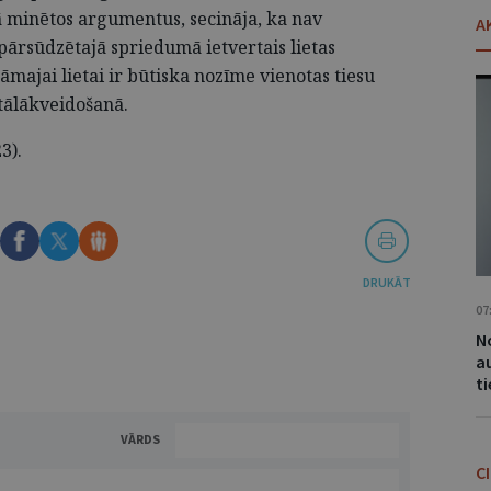
bā minētos argumentus, secināja, ka nav
A
ārsūdzētajā spriedumā ietvertais lietas
majai lietai ir būtiska nozīme vienotas tiesu
 tālākveidošanā.
23).
DRUKĀT
07
No
a
t
VĀRDS
C