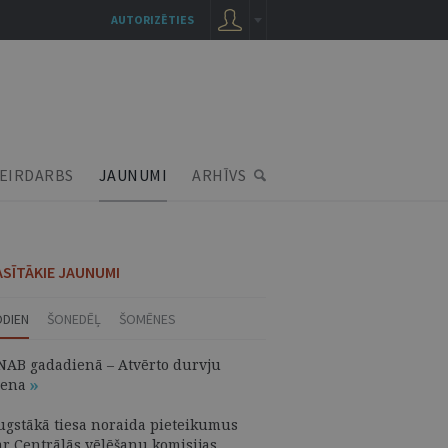
AUTORIZĒTIES
EIRDARBS
JAUNUMI
ARHĪVS
ASĪTĀKIE JAUNUMI
ODIEN
ŠONEDĒĻ
ŠOMĒNES
NAB gadadienā – Atvērto durvju
iena
ugstākā tiesa noraida pieteikumus
ar Centrālās vēlēšanu komisijas