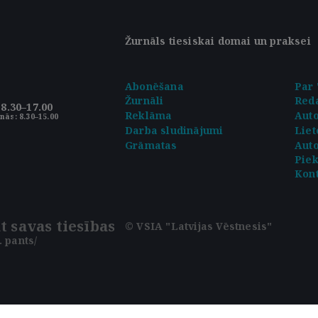
Žurnāls tiesiskai domai un praksei
Abonēšana
Par 
Žurnāli
Reda
8.30–17.00
Reklāma
Aut
nās: 8.30–15.00
Darba sludinājumi
Liet
Grāmatas
Auto
Pie
Kont
t savas tiesības
© VSIA "Latvijas Vēstnesis"
 pants/