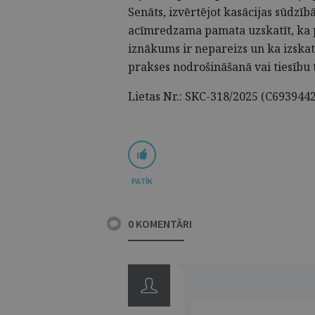
Senāts, izvērtējot kasācijas sūdzī
acīmredzama pamata uzskatīt, ka p
iznākums ir nepareizs un ka izskatā
prakses nodrošināšanā vai tiesību
Lietas Nr.: SKC-318/2025 (C693944
PATĪK
0 KOMENTĀRI