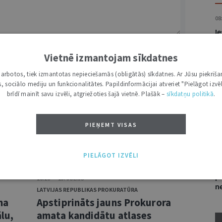
08
I
of
lū
Vietnē izmantojam sīkdatnes
v
i darbotos, tiek izmantotas nepieciešamās (obligātās) sīkdatnes. Ar Jūsu piekriša
NĀKT:
PIEVIENOT
kas, sociālo mediju un funkcionalitātes. Papildinformācijai atveriet "Pielāgot izvēl
15
brīdī mainīt savu izvēli, atgriežoties šajā vietnē. Plašāk –
sīkdatņu politikā
.
A
n
p
PIEŅEMT VISAS
10
PIELĀGOT IZVĒLI
S
p
16:26 • 13. JŪLIJS
ne
LATVIJAS REPUBLIKAS PROKURATŪRA
ma
Apstiprināts jauns Prokurora
lu,
amata kandidātu atlases