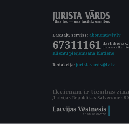
Lasītāju serviss
:
abonenti@lv.lv
67311161
darbdienās: 
pirmssvētku die
Klientu pieņemšana klātienē
Redakcija:
juristavards@lv.lv
Ikvienam ir tiesības zinā
/Latvijas Republikas Satversmes 90.