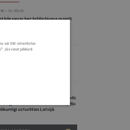
:46 • 31. JŪLIJS
estāde nevar bez brīdinājuma mainīt
iciālās saziņas kanālu, ja persona
gusi turpināt sazināties noteiktā
eidā
nu var tikt izmantotas
i". Jūs varat jebkurā
:10 • 27. JŪLIJS
pkopota tiesu prakse lietās par
elikumīgu robežas šķērsošanu un
ersonu nelikumīgu pārvietošanu
:32 • 15. JŪLIJS
tājas spēkā brīvības atņemšanas sods
ar migrantu nodrošināšanu ar iespēju
likumīgi uzturēties Latvijā