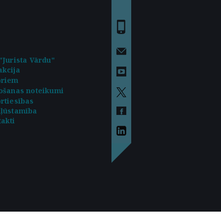
"Jurista Vārdu"
kcija
oriem
ošanas noteikumi
rtiesības
kļūstamība
akti