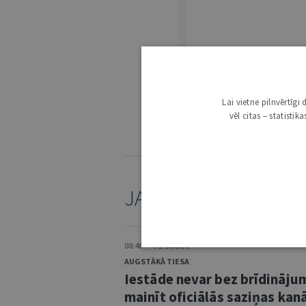
3000
Lai vietne pilnvērtīg
IE
vēl citas – statisti
KOMENTĒŠANAS NOTEIKUMI
JAUNĀKAIS /
ARHĪVS
08:46 • 31. JŪLIJS
AUGSTĀKĀ TIESA
Iestāde nevar bez brīdināju
mainīt oficiālās saziņas kanā