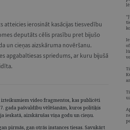
l
“J
t
 atteicies ierosināt kasācijas tiesvedību
k
 domes deputāts cēlis prasību pret bijušo
I
da un cieņas aizskāruma novēršanu.
of
lū
mes apgabaltiesas spriedums, ar kuru bijušā
v
idīta.
T
K
a
Ti
u
a izteikumiem video fragmentos, kas publicēti
7. gada pašvaldību vēlēšanām, kuros politiķis
A
tāja ieskatā, aizskārušas viņa godu un cieņu.
n
p
gan pirmās, gan otrās instances tiesas. Savukārt