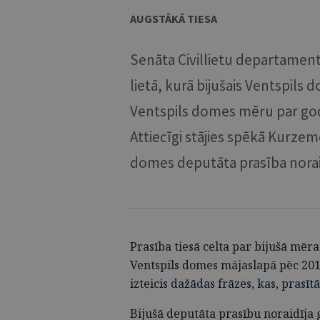
AUGSTĀKĀ TIESA
Senāta Civillietu departaments
lietā, kurā bijušais Ventspils
Ventspils domes mēru par go
Attiecīgi stājies spēkā Kurze
domes deputāta prasība nora
Prasība tiesā celta par bijušā mēr
Ventspils domes mājaslapā pēc 201
izteicis dažādas frāzes, kas, prasī
Bijušā deputāta prasību noraidīja 