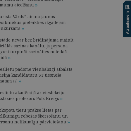
ēmumu atcelšanu
urista Vārds” aicina jaunos
iesībniekus pieteikties ikgadējam
onkursam!
estāde nevar bez brīdinājuma mainīt
iciālās saziņas kanālu, ja persona
gusi turpināt sazināties noteiktā
eidā
ieslietu padome vienbalsīgi atbalsta
usiņa kandidatūru ST tiesneša
matam
(2)
eslietu akadēmijā ar vieslekciju
zstāsies profesors Pols Kreigs
pkopota tiesu prakse lietās par
elikumīgu robežas šķērsošanu un
ersonu nelikumīgu pārvietošanu