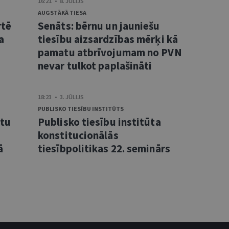
16:21 • 8. JŪLIJS
AUGSTĀKĀ TIESA
rtē
Senāts: bērnu un jauniešu
a
tiesību aizsardzības mērķi kā
pamatu atbrīvojumam no PVN
nevar tulkot paplašināti
18:23 • 3. JŪLIJS
PUBLISKO TIESĪBU INSTITŪTS
ntu
Publisko tiesību institūta
konstitucionālās
ā
tiesībpolitikas 22. seminārs