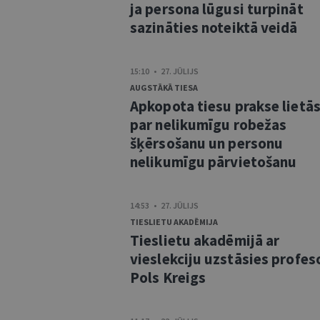
ja persona lūgusi turpināt
sazināties noteiktā veidā
15:10 • 27. JŪLIJS
AUGSTĀKĀ TIESA
Apkopota tiesu prakse lietā
par nelikumīgu robežas
šķērsošanu un personu
nelikumīgu pārvietošanu
14:53 • 27. JŪLIJS
TIESLIETU AKADĒMIJA
Tieslietu akadēmijā ar
vieslekciju uzstāsies profes
Pols Kreigs