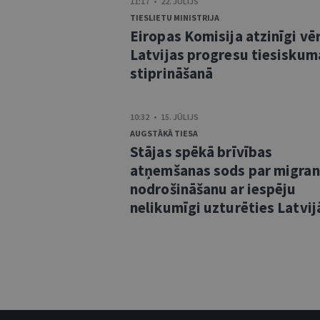
11:17 • 22. JŪLIJS
TIESLIETU MINISTRIJA
Eiropas Komisija atzinīgi vē
Latvijas progresu tiesiskum
stiprināšanā
10:32 • 15. JŪLIJS
AUGSTĀKĀ TIESA
Stājas spēkā brīvības
atņemšanas sods par migra
nodrošināšanu ar iespēju
nelikumīgi uzturēties Latvij