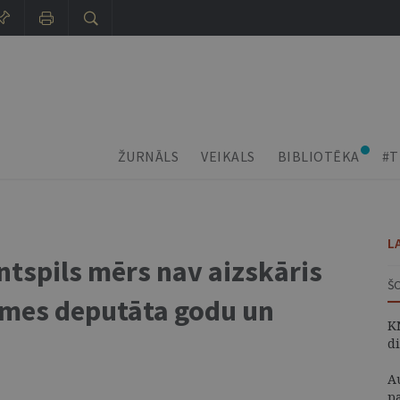
ŽURNĀLS
VEIKALS
BIBLIOTĒKA
#T
L
ntspils mērs nav aizskāris
Š
omes deputāta godu un
K
d
A
p