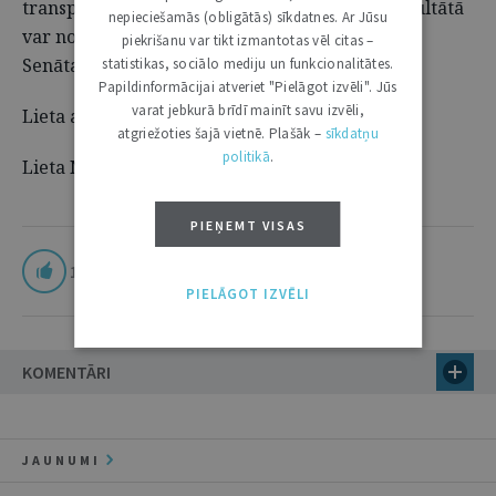
transportlīdzekli, var veikt darbības, kuru rezultātā
nepieciešamās (obligātās) sīkdatnes. Ar Jūsu
var notikt ceļu satiksmes negadījums,” rakstīts
piekrišanu var tikt izmantotas vēl citas –
Senāta lēmumā.
statistikas, sociālo mediju un funkcionalitātes.
Papildinformācijai atveriet "Pielāgot izvēli". Jūs
varat jebkurā brīdī mainīt savu izvēli,
Lieta atkārtoti jāskata Zemgales apgabaltiesai.
atgriežoties šajā vietnē. Plašāk –
sīkdatņu
politikā
.
Lieta Nr. SKK‑56/2025 (11120020219)
PIEŅEMT VISAS
1
PIELĀGOT IZVĒLI
KOMENTĀRI
JAUNUMI