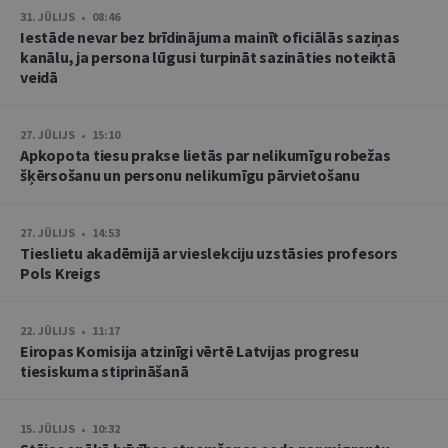
31. JŪLIJS • 08:46
Iestāde nevar bez brīdinājuma mainīt oficiālās saziņas
kanālu, ja persona lūgusi turpināt sazināties noteiktā
veidā
27. JŪLIJS • 15:10
Apkopota tiesu prakse lietās par nelikumīgu robežas
šķērsošanu un personu nelikumīgu pārvietošanu
27. JŪLIJS • 14:53
Tieslietu akadēmijā ar vieslekciju uzstāsies profesors
Pols Kreigs
22. JŪLIJS • 11:17
Eiropas Komisija atzinīgi vērtē Latvijas progresu
tiesiskuma stiprināšanā
15. JŪLIJS • 10:32