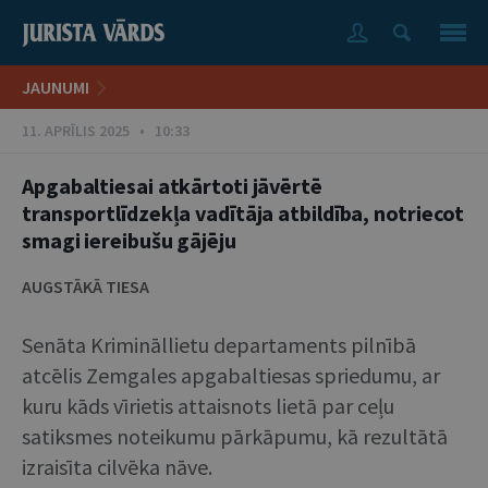
JAUNUMI
11. APRĪLIS 2025 • 10:33
Apgabaltiesai atkārtoti jāvērtē
transportlīdzekļa vadītāja atbildība, notriecot
smagi iereibušu gājēju
AUGSTĀKĀ TIESA
Senāta Krimināllietu departaments pilnībā
atcēlis Zemgales apgabaltiesas spriedumu, ar
kuru kāds vīrietis attaisnots lietā par ceļu
satiksmes noteikumu pārkāpumu, kā rezultātā
izraisīta cilvēka nāve.