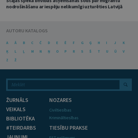
Stājas spēkā brīvības atņemšanas sods par migrantu
nodrošināšanu ar iespēju nelikumīgi uzturēties Latvijā
AUTORU KATALOGS
A
Ā
B
C
Č
D
E
Ē
F
G
Ģ
H
I
J
K
Ķ
L
Ļ
M
N
Ņ
O
P
R
S
Š
T
U
Ū
V
Z
Ž
ŽURNĀLS
NOZARES
VEIKALS
Civiltiesības
BIBLIOTĒKA
Krimināltiesības
#TEIRDARBS
TIESĪBU PRAKSE
JAUNUMI
EST nolēmumi