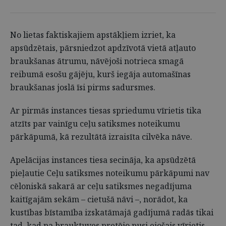
No lietas faktiskajiem apstākļiem izriet, ka
apsūdzētais, pārsniedzot apdzīvotā vietā atļauto
braukšanas ātrumu, nāvējoši notrieca smagā
reibumā esošu gājēju, kurš iegāja automašīnas
braukšanas joslā īsi pirms sadursmes.
Ar pirmās instances tiesas spriedumu vīrietis tika
atzīts par vainīgu ceļu satiksmes noteikumu
pārkāpumā, kā rezultātā izraisīta cilvēka nāve.
Apelācijas instances tiesa secināja, ka apsūdzētā
pieļautie Ceļu satiksmes noteikumu pārkāpumi nav
cēloniskā sakarā ar ceļu satiksmes negadījuma
kaitīgajām sekām – cietušā nāvi –, norādot, ka
kustības bīstamība izskatāmajā gadījumā radās tikai
tad, kad pa brauktuves pretējo pusi ejošais vīrietis