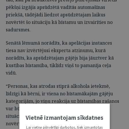
pēkšņi izgājis apsūdzētā vadītās automašīnas
priekšā, tādējādi liedzot apsūdzētajam laikus
novērtēt šo situāciju kā bīstamu un izvairīties no
sadursmes.
Senātā lēmumā norādīts, ka apelācijas instances
tiesa nav izvērtējusi eksperta atzinumu, kurā
norādīts, ka apsūdzētajam gājējs bija jāuztver kā
kustības bīstamība, tiklīdz viņš to pamanīja ceļa
vidū.
“Personas, kas atrodas stiprā alkohola ietekmē,
līdzīgi kā bērni, ir viena no bīstamākajām gājēju
kategorijām, jo viņu reakcija uz bīstamības rašanos
var būt neadekvāta faktiskajai ceļu satiksmes
situācijai. Šādi cilvēki bieži vien nespēj pareizi
Vietnē izmantojam sīkdatnes
novērtēt bīstamību un, pat koncentrējoties uz
Lai vietne pilnvērtīgi darbotos, tiek izmantotas