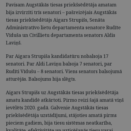
Pavisam Augstākās tiesas priekšsēdētāja amatam
bija izvirzīti trīs senatori – pašreizējais Augstākās
tiesas priekšsēdētājs Aigars Strupišs, Senāta
Administratīvo lietu departamenta senatore Rudīte
Vīduša un Civillietu departamenta senators Aldis
Laviņš.
Par Aigara Strupiša kandidatūru nobalsoja 17
senatori. Par Aldi Laviņu balsoja 7 senatori, par
Rudīti Vīdušu – 8 senatori. Viens senators balsojumā
atturējās. Balsojums bija slēgts.
Aigars Strupišs uz Augstākās tiesas priekšsēdētāja
amatu kandidē atkārtoti. Pirmo reizi šajā amatā viņš
ievēlēts 2020. gadā. Galvenie Augstākās tiesas
priekšsēdētāja uzstādījumi, stājoties amatā pirms
pieciem gadiem, bija tiesu sistēmas neatkarība,
kvalitāte, efektivitāte un uzticēšanās tiesu varai