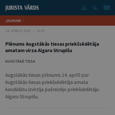
JAUNUMI
14. APRĪLIS 2025 • 15:37
Plēnums Augstākās tiesas priekšsēdētāja
amatam virza Aigaru Strupišu
AUGSTĀKĀ TIESA
Augstākās tiesas plēnums 14. aprīlī par
Augstākās tiesas priekšsēdētāja amata
kandidātu izvirzīja pašreizējo priekšsēdētāju
Aigaru Strupišu.