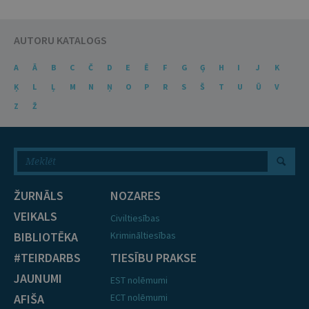
AUTORU KATALOGS
A
Ā
B
C
Č
D
E
Ē
F
G
Ģ
H
I
J
K
Ķ
L
Ļ
M
N
Ņ
O
P
R
S
Š
T
U
Ū
V
Z
Ž
ŽURNĀLS
NOZARES
VEIKALS
Civiltiesības
BIBLIOTĒKA
Krimināltiesības
#TEIRDARBS
TIESĪBU PRAKSE
JAUNUMI
EST nolēmumi
AFIŠA
ECT nolēmumi