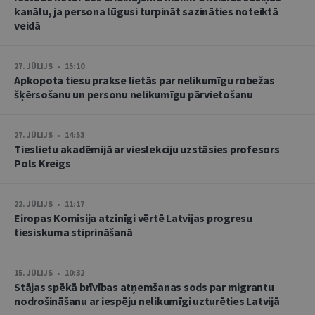
kanālu, ja persona lūgusi turpināt sazināties noteiktā
veidā
27. JŪLIJS • 15:10
Apkopota tiesu prakse lietās par nelikumīgu robežas
šķērsošanu un personu nelikumīgu pārvietošanu
27. JŪLIJS • 14:53
Tieslietu akadēmijā ar vieslekciju uzstāsies profesors
Pols Kreigs
22. JŪLIJS • 11:17
Eiropas Komisija atzinīgi vērtē Latvijas progresu
tiesiskuma stiprināšanā
15. JŪLIJS • 10:32
Stājas spēkā brīvības atņemšanas sods par migrantu
nodrošināšanu ar iespēju nelikumīgi uzturēties Latvijā