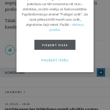
iespējamām izmaiņām Augstākās tiesas senatoru
piekrišanu var tikt izmantotas vēl citas –
profesionālās darbības vērtēšanā.
statistikas, sociālo mediju un funkcionalitātes.
Papildinformācijai atveriet "Pielāgot izvēli". Jūs
varat jebkurā brīdī mainīt savu izvēli,
Tālāk par Augstākās tiesas plēnuma izvirzīto
atgriežoties šajā vietnē. Plašāk –
sīkdatņu
kandidātu jābalso Saeimai.
politikā
.
PIEŅEMT VISAS
0
PIELĀGOT IZVĒLI
KOMENTĀRI
JAUNUMI
31. JŪLIJS • 08:46
Iestāde nevar bez brīdinājuma mainīt oficiālās saziņas