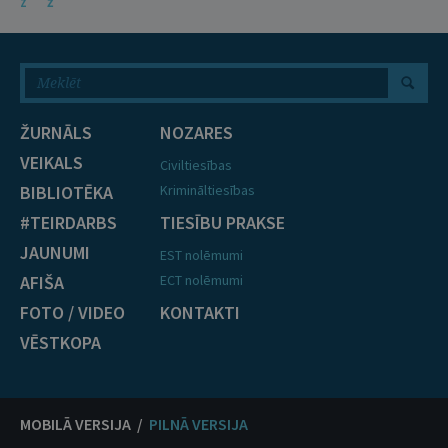
Z
Ž
ŽURNĀLS
NOZARES
VEIKALS
Civiltiesības
BIBLIOTĒKA
Krimināltiesības
#TEIRDARBS
TIESĪBU PRAKSE
JAUNUMI
EST nolēmumi
AFIŠA
ECT nolēmumi
FOTO / VIDEO
KONTAKTI
VĒSTKOPA
MOBILĀ VERSIJA /
PILNĀ VERSIJA