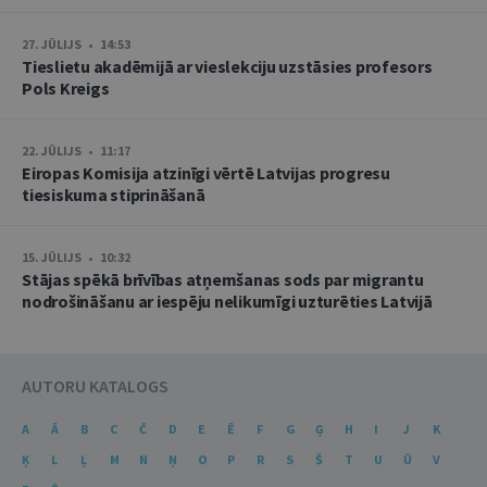
27. JŪLIJS • 14:53
Tieslietu akadēmijā ar vieslekciju uzstāsies profesors
Pols Kreigs
22. JŪLIJS • 11:17
Eiropas Komisija atzinīgi vērtē Latvijas progresu
tiesiskuma stiprināšanā
15. JŪLIJS • 10:32
Stājas spēkā brīvības atņemšanas sods par migrantu
nodrošināšanu ar iespēju nelikumīgi uzturēties Latvijā
AUTORU KATALOGS
A
Ā
B
C
Č
D
E
Ē
F
G
Ģ
H
I
J
K
Ķ
L
Ļ
M
N
Ņ
O
P
R
S
Š
T
U
Ū
V