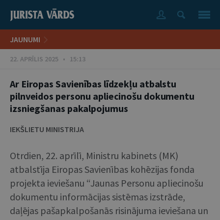
JAUNUMI
22. APRĪLIS 2025 • 15:13
Ar Eiropas Savienības līdzekļu atbalstu
pilnveidos personu apliecinošu dokumentu
izsniegšanas pakalpojumus
IEKŠLIETU MINISTRIJA
Otrdien, 22. aprīlī, Ministru kabinets (MK)
atbalstīja Eiropas Savienības kohēzijas fonda
projekta ieviešanu “Jaunas Personu apliecinošu
dokumentu informācijas sistēmas izstrāde,
daļējas pašapkalpošanās risinājuma ieviešana un