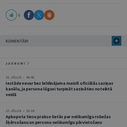
0
KOMENTĀRI
JAUNUMI
31. JŪLIJS • 08:46
Iestāde nevar bez brīdinājuma mainīt oficiālās saziņas
kanālu, ja persona lūgusi turpināt sazināties noteiktā
veidā
27. JŪLIJS • 15:10
Apkopota tiesu prakse lietās par nelikumīgu robežas
šķērsošanu un personu nelikumīgu pārvietošanu