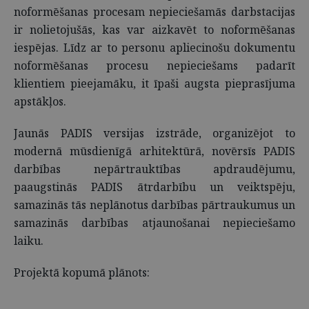
noformēšanas procesam nepieciešamās darbstacijas
ir nolietojušās, kas var aizkavēt to noformēšanas
iespējas. Līdz ar to personu apliecinošu dokumentu
noformēšanas procesu nepieciešams padarīt
klientiem pieejamāku, it īpaši augsta pieprasījuma
apstākļos.
Jaunās PADIS versijas izstrāde, organizējot to
modernā mūsdienīgā arhitektūrā, novērsīs PADIS
darbības nepārtrauktības apdraudējumu,
paaugstinās PADIS ātrdarbību un veiktspēju,
samazinās tās neplānotus darbības pārtraukumus un
samazinās darbības atjaunošanai nepieciešamo
laiku.
Projektā kopumā plānots: