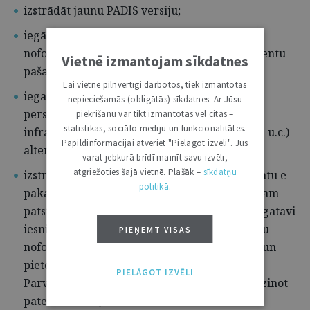
izstrādāt jaunu PADIS versiju;
iegādāties personu apliecinošu dokumentu
noformēšanas darba vietu aprīkojumu un klientu
Vietnē izmantojam sīkdatnes
pašapkalpošanās kioskus;
Lai vietne pilnvērtīgi darbotos, tiek izmantotas
iegādāties personu apliecinošu dokumentu
nepieciešamās (obligātās) sīkdatnes. Ar Jūsu
personalizācijai nepieciešamo tehnisko
piekrišanu var tikt izmantotas vēl citas –
statistikas, sociālo mediju un funkcionalitātes.
infrastruktūru (aprīkojumu, programmatūru u.c.)
Papildinformācijai atveriet "Pielāgot izvēli". Jūs
alternatīvajai lokācijai;
varat jebkurā brīdī mainīt savu izvēli,
atgriežoties šajā vietnē. Plašāk –
sīkdatņu
izstrādāt jaunu personu apliecinošu dokumentu e-
politikā
.
pakalpojumu, kurš nodrošinās iespēju klientam
patstāvīgi (sev ērtā laikā un vietā) izveidot sagatavi
iesniegumam personu apliecinošu dokumentu
PIEŅEMT VISAS
noformēšanai, veikt valsts nodevas apmaksu un
pieteikties pakalpojuma saņemšanai klātienē
PIELĀGOT IZVĒLI
Pārvaldes teritoriālajā nodaļā, tādējādi samazinot
patērēto laiku;