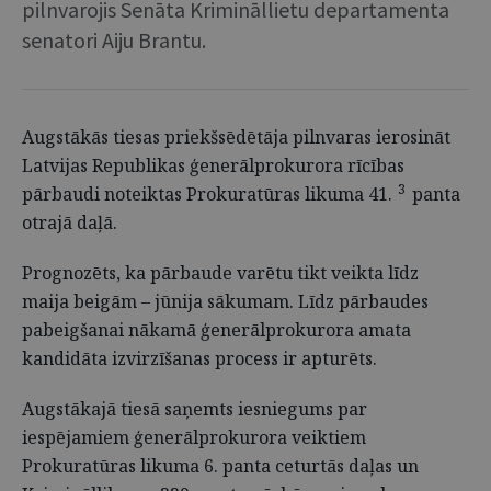
pilnvarojis Senāta Krimināllietu departamenta
senatori Aiju Brantu.
Augstākās tiesas priekšsēdētāja pilnvaras ierosināt
Latvijas Republikas ģenerālprokurora rīcības
3
pārbaudi noteiktas Prokuratūras likuma 41.
panta
otrajā daļā.
Prognozēts, ka pārbaude varētu tikt veikta līdz
maija beigām – jūnija sākumam. Līdz pārbaudes
pabeigšanai nākamā ģenerālprokurora amata
kandidāta izvirzīšanas process ir apturēts.
Augstākajā tiesā saņemts iesniegums par
iespējamiem ģenerālprokurora veiktiem
Prokuratūras likuma 6. panta ceturtās daļas un