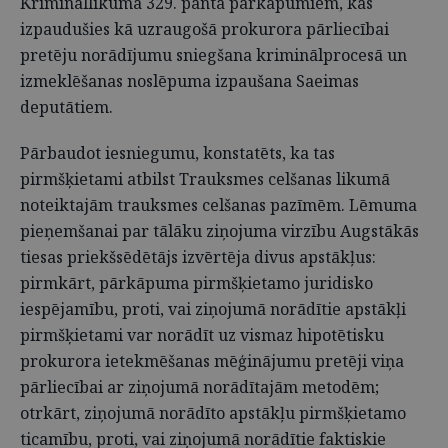
Krimināllikuma 329. panta pārkāpumiem, kas
izpaudušies kā uzraugošā prokurora pārliecībai
pretēju norādījumu sniegšana kriminālprocesā un
izmeklēšanas noslēpuma izpaušana Saeimas
deputātiem.
Pārbaudot iesniegumu, konstatēts, ka tas
pirmšķietami atbilst Trauksmes celšanas likumā
noteiktajām trauksmes celšanas pazīmēm. Lēmuma
pieņemšanai par tālāku ziņojuma virzību Augstākās
tiesas priekšsēdētājs izvērtēja divus apstākļus:
pirmkārt, pārkāpuma pirmšķietamo juridisko
iespējamību, proti, vai ziņojumā norādītie apstākļi
pirmšķietami var norādīt uz vismaz hipotētisku
prokurora ietekmēšanas mēģinājumu pretēji viņa
pārliecībai ar ziņojumā norādītajām metodēm;
otrkārt, ziņojumā norādīto apstākļu pirmšķietamo
ticamību, proti, vai ziņojumā norādītie faktiskie