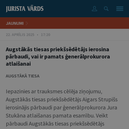
JAUNUMI
22. APRĪLIS 2025 • 17:20
Augstākās tiesas priekšsēdētājs ierosina
pārbaudi, vai ir pamats ģenerālprokurora
atlaišanai
AUGSTĀKĀ TIESA
Iepazinies ar trauksmes cēlēja ziņojumu,
Augstākās tiesas priekšsēdētājs Aigars Strupišs
ierosinājis pārbaudi par ģenerālprokurora Jura
Stukāna atlaišanas pamata esamību. Veikt
pārbaudi Augstākās tiesas priekšsēdētājs