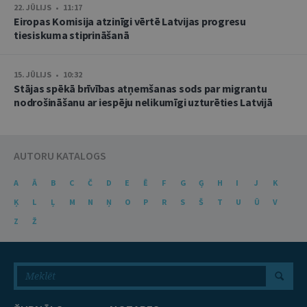
22. JŪLIJS • 11:17
Eiropas Komisija atzinīgi vērtē Latvijas progresu
tiesiskuma stiprināšanā
15. JŪLIJS • 10:32
Stājas spēkā brīvības atņemšanas sods par migrantu
nodrošināšanu ar iespēju nelikumīgi uzturēties Latvijā
AUTORU KATALOGS
A
Ā
B
C
Č
D
E
Ē
F
G
Ģ
H
I
J
K
Ķ
L
Ļ
M
N
Ņ
O
P
R
S
Š
T
U
Ū
V
Z
Ž