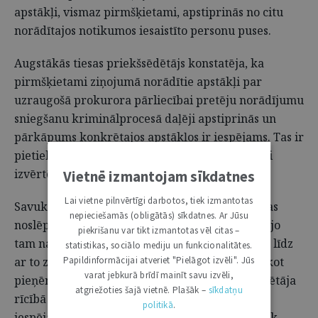
apstākļi, vismaz pirmšķietami, apstiprinās no citu
norādītajos notikumos iesaistīto personu puses.
Augstākās tiesas priekšsēdētājs konstatēja, ka
pirmšķietami ziņojumā norādītie apstākļi par
uzraugošā prokurora pārliecībai pretēju norādījumu
sniegšanu kriminālprocesā daļēji apstiprinās un
pārkāpums konkrētajos apstākļos ir iespējams. Tas ir
pietiekams pamats pārbaudes ierosināšanai, lai
izvērtētu minētos faktus pēc būtības.
Vietnē izmantojam sīkdatnes
Lai vietne pilnvērtīgi darbotos, tiek izmantotas
Savukārt jautājumā par iespējamo izmeklēšanas
nepieciešamās (obligātās) sīkdatnes. Ar Jūsu
noslēpuma izpaušanu pārbaude nav rosināma, jo
piekrišanu var tikt izmantotas vēl citas –
tam nav gūts pat pirmšķietams apstiprinājums, līdz
statistikas, sociālo mediju un funkcionalitātes.
ar to ziņojumā minētajiem apsvērumiem paliekot
Papildinformācijai atveriet "Pielāgot izvēli". Jūs
varat jebkurā brīdī mainīt savu izvēli,
pieņēmumu līmenī. Augstākās tiesas priekšsēdētāja
atgriežoties šajā vietnē. Plašāk –
sīkdatņu
rīcībā nav tiesisku instrumentu, lai izmeklētu
politikā
.
iespējamu noziedzīgu nodarījumu. Tam jānotiek