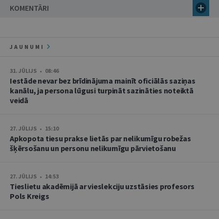
KOMENTĀRI
JAUNUMI
31. JŪLIJS • 08:46
Iestāde nevar bez brīdinājuma mainīt oficiālās saziņas
kanālu, ja persona lūgusi turpināt sazināties noteiktā
veidā
27. JŪLIJS • 15:10
Apkopota tiesu prakse lietās par nelikumīgu robežas
šķērsošanu un personu nelikumīgu pārvietošanu
27. JŪLIJS • 14:53
Tieslietu akadēmijā ar vieslekciju uzstāsies profesors
Pols Kreigs