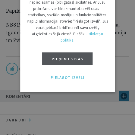
nepieciešamās (obligātās) sīkdatnes. Ar Jūsu
piekrišanu var tikt izmantotas vēl citas –
Papildu informācija:
statistikas, sociālo mediju un funkcionalitātes.
Papildinformācijai atveriet "Pielāgot izvēli". Jūs
NB8 (
Nordic – Baltic Eight
) formātā ietilpst Dānija,
varat jebkurā brīdī mainīt savu izvēli,
Igaunija, Islande, Latvija, Lietuva, Norvēģija, Somija
atgriežoties šajā vietnē. Plašāk –
sīkdatņu
un Zviedrija.
politikā
.
PIEŅEMT VISAS
0
PIELĀGOT IZVĒLI
KOMENTĀRI
JAUNUMI
31. JŪLIJS • 08:46