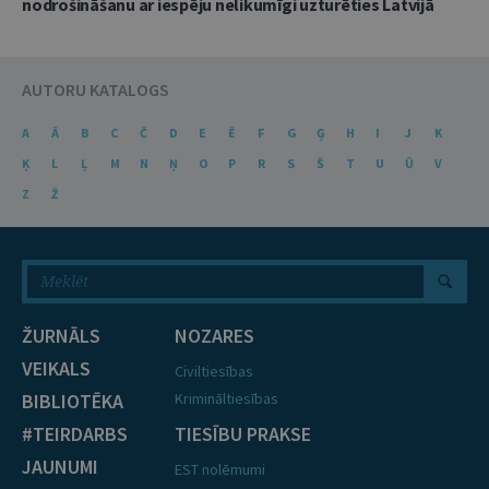
nodrošināšanu ar iespēju nelikumīgi uzturēties Latvijā
AUTORU KATALOGS
A
Ā
B
C
Č
D
E
Ē
F
G
Ģ
H
I
J
K
Ķ
L
Ļ
M
N
Ņ
O
P
R
S
Š
T
U
Ū
V
Z
Ž
ŽURNĀLS
NOZARES
VEIKALS
Civiltiesības
BIBLIOTĒKA
Krimināltiesības
#TEIRDARBS
TIESĪBU PRAKSE
JAUNUMI
EST nolēmumi