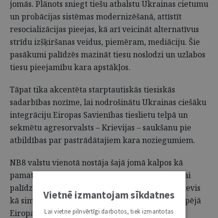
jomās. Plānots sniegt tiešu atbalstu Ukrainas cietumu
un probācijas sistēmas modernizēšanā, attīstīt
resocializācijas pieejas, kā arī veicināt alternatīvus
strīdu izšķiršanas veidus, piemēram, mediāciju. Šie
pasākumi palīdzēs mazināt tiesu noslodzi un uzlabos
tiesu pieejamību kara apstākļos.
Tāpat tika akcentēta starptautiskās tiesiskās
sadarbības nozīme, lai nodrošinātu Ukrainas ciešāku
integrāciju Eiropas Savienības tieslietu telpā un
sekmētu agresorvalsts – Krievijas – saukšanu pie
atbildības par pastrādātajiem kara noziegumiem.
NB8 valstu vienotā nostāja šajā jomā kalpos kā
pamats koordinētai, sistemātiskai un ilgtspējīgai
palīdzībai Ukrainas tiesiskuma stiprināšanā – nevis
Vietnē izmantojam sīkdatnes
kā simbolisks žests, bet kā reāls ieguldījums kopējā
Lai vietne pilnvērtīgi darbotos, tiek izmantotas
Eiropas drošībā un taisnīgumā.