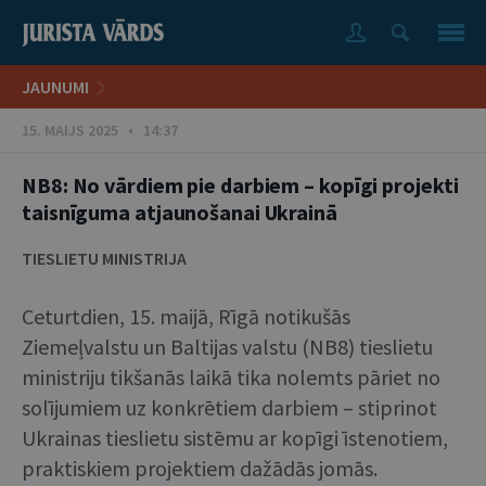
JAUNUMI
15. MAIJS 2025 • 14:37
NB8: No vārdiem pie darbiem – kopīgi projekti
taisnīguma atjaunošanai Ukrainā
TIESLIETU MINISTRIJA
Ceturtdien, 15. maijā, Rīgā notikušās
Ziemeļvalstu un Baltijas valstu (NB8) tieslietu
ministriju tikšanās laikā tika nolemts pāriet no
solījumiem uz konkrētiem darbiem – stiprinot
Ukrainas tieslietu sistēmu ar kopīgi īstenotiem,
praktiskiem projektiem dažādās jomās.