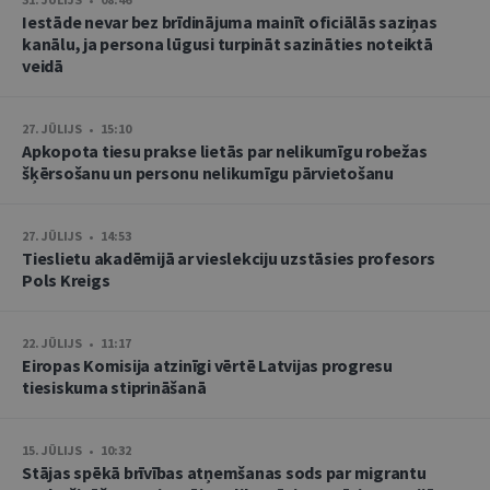
Iestāde nevar bez brīdinājuma mainīt oficiālās saziņas
kanālu, ja persona lūgusi turpināt sazināties noteiktā
veidā
27. JŪLIJS • 15:10
Apkopota tiesu prakse lietās par nelikumīgu robežas
šķērsošanu un personu nelikumīgu pārvietošanu
27. JŪLIJS • 14:53
Tieslietu akadēmijā ar vieslekciju uzstāsies profesors
Pols Kreigs
22. JŪLIJS • 11:17
Eiropas Komisija atzinīgi vērtē Latvijas progresu
tiesiskuma stiprināšanā
15. JŪLIJS • 10:32
Stājas spēkā brīvības atņemšanas sods par migrantu