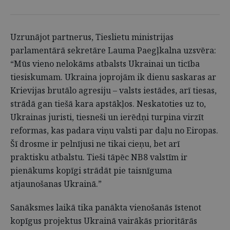
Uzrunājot partnerus, Tieslietu ministrijas
parlamentārā sekretāre Lauma Paegļkalna uzsvēra:
“Mūs vieno nelokāms atbalsts Ukrainai un ticība
tiesiskumam. Ukraina joprojām ik dienu saskaras ar
Krievijas brutālo agresiju – valsts iestādes, arī tiesas,
strādā gan tiešā kara apstākļos. Neskatoties uz to,
Ukrainas juristi, tiesneši un ierēdņi turpina virzīt
reformas, kas padara viņu valsti par daļu no Eiropas.
Šī drosme ir pelnījusi ne tikai cieņu, bet arī
praktisku atbalstu. Tieši tāpēc NB8 valstīm ir
pienākums kopīgi strādāt pie taisnīguma
atjaunošanas Ukrainā.”
Sanāksmes laikā tika panākta vienošanās īstenot
kopīgus projektus Ukrainā vairākās prioritārās