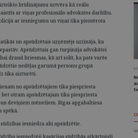
izteikto brīdinājumu uztvēra kā reālu
aistīts ar viņas profesionālo advokātes darbību.
licijā ar iesniegumu un viņai tika piemērota
satikās un apsūdzētais uzņēmējs uzzināja, ka
pastāv. Apsūdzētais gan turpināja advokātei
bai draud briesmas, kā arī solīt, ka pats varēs
psūdzētie nedēļas garumā personu grupā
07
z tika aizturēti.
No
a
vienam no apsūdzētajiem tika piespriesta
t
 bet otram apsūdzētajam tika piespriesta
 un deviņiem mēnešiem. Rīgas apgabaltiesa
a spēkā.
C
 sūdzības iesniedza abi apsūdzētie.
08
dzību iesniedzēji kasācijas sūdzībās atkārtojuši