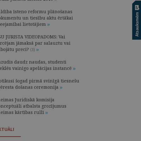
aldība īsteno reformu plānošanas
okumentu un tiesību aktu ērtākai
ieejamībai lietotājiem
SU JURISTA VIDEOPADOMS: Vai
ircējam jāmaksā par salauztu vai
abojātu preci?
(3)
azudis daudz naudas, studenti
eklēs vainīgo apelācijas instancē
otikusi šogad pirmā svinīgā tiesnešu
vēresta došanas ceremonija
aeimas Juridiskā komisija
onceptuāli atbalsta grozījumus
aeimas kārtības rullī
KTUĀLI