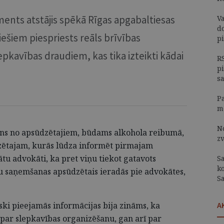
ents atstājis spēkā Rīgas apgabaltiesas
V
d
ešiem piespriests reāls brīvības
p
pkavības draudiem, kas tika izteikti kādai
R
p
s
P
m
N
viens no apsūdzētajiem, būdams alkohola reibumā,
z
dzētajam, kurās lūdza informēt pirmajam
u advokāti, ka pret viņu tiekot gatavots
S
k
u saņemšanas apsūdzētais ieradās pie advokātes,
S
ki pieejamās informācijas bija zināms, ka
A
 par slepkavības organizēšanu, gan arī par