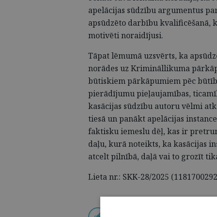
apelācijas sūdzību argumentus p
apsūdzēto darbību kvalificēšanā, ku
motivēti noraidījusi.
Tāpat lēmumā uzsvērts, ka apsūdzēt
norādes uz Krimināllikuma pārk
būtiskiem pārkāpumiem pēc būtības 
pierādījumu pieļaujamības, ticamī
kasācijas sūdzību autoru vēlmi atk
tiesā un panākt apelācijas instanc
faktisku iemeslu dēļ, kas ir pretr
daļu, kurā noteikts, ka kasācijas i
atcelt pilnībā, daļā vai to grozīt ti
Lieta nr.: SKK-28/2025 (1181700292