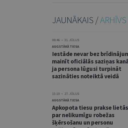
JAUNĀKAIS /
ARHĪVS
08:46 • 31. JŪLIJS
AUGSTĀKĀ TIESA
Iestāde nevar bez brīdināju
mainīt oficiālās saziņas kanā
ja persona lūgusi turpināt
sazināties noteiktā veidā
15:10 • 27. JŪLIJS
AUGSTĀKĀ TIESA
Apkopota tiesu prakse lietā
par nelikumīgu robežas
šķērsošanu un personu