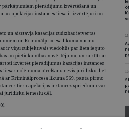
I
ar pārkāpumiem pierādījumu izvērtēšanā un
of
lū
rus apelācijas instances tiesa ir izvērtējusi un
v
o un aizstāvja kasācijas sūdzībās ietvertās
15
āpumiem un Kriminālprocesa likuma normu
A
ir viņu subjektīvais viedoklis par lietā iegūto
n
p
bas un pietiekamības novērtējumu, un saistīts ar
ārtoti izvērtēt pierādījumus kasācijas instances
es tiesas nolēmuma atcelšanu nevis juridisku, bet
10
unā ar Kriminālprocesa likuma 569. panta pirmo
S
nstances tiesa apelācijas instances spriedumu var
p
ne
kai juridisku iemeslu dēļ.
0).