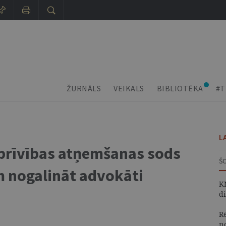
ŽURNĀLS
VEIKALS
BIBLIOTĒKA
#T
L
 brīvības atņemšanas sods
Š
m nogalināt advokāti
K
d
R
n