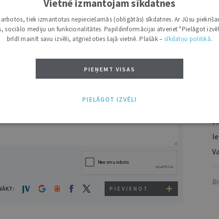
Vietnē izmantojam sīkdatnes
I
DRUKĀT
i darbotos, tiek izmantotas nepieciešamās (obligātās) sīkdatnes. Ar Jūsu piekriša
kas, sociālo mediju un funkcionalitātes. Papildinformācijai atveriet "Pielāgot izvēl
brīdī mainīt savu izvēli, atgriežoties šajā vietnē. Plašāk –
sīkdatņu politikā
.
A
PIEŅEMT VISAS
Ti
VĀRDS
S
PIELĀGOT IZVĒLI
S
Ju
Ie
Va
Rā
NĀKT:
PIEVIENOT