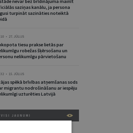
estāde nevar bez brīdinājuma mainīt
iciālās saziņas kanālu, ja persona
gusi turpināt sazināties noteiktā
eidā
:10 • 27. JŪLIJS
pkopota tiesu prakse lietās par
elikumīgu robežas šķērsošanu un
ersonu nelikumīgu pārvietošanu
:32 • 15. JŪLIJS
tājas spēkā brīvības atņemšanas sods
ar migrantu nodrošināšanu ar iespēju
likumīgi uzturēties Latvijā
VISI JAUNUMI