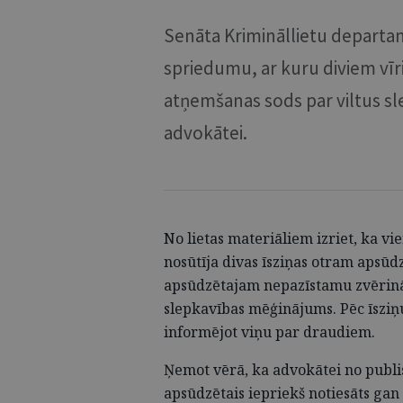
Senāta Krimināllietu departam
spriedumu, ar kuru diviem vīri
atņemšanas sods par viltus sle
advokātei.
No lietas materiāliem izriet, ka 
nosūtīja divas īsziņas otram apsū
apsūdzētajam nepazīstamu zvērināt
slepkavības mēģinājums. Pēc īsziņ
informējot viņu par draudiem.
Ņemot vērā, ka advokātei no publis
apsūdzētais iepriekš notiesāts gan