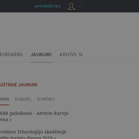
AUTORIZĒTIES
EIRDARBS
JAUNUMI
ARHĪVS
ASĪTĀKIE JAUNUMI
ODIEN
ŠONEDĒĻ
ŠOMĒNES
NAB gadadienā – Atvērto durvju
iena
ēzeknes Tehnoloģiju akadēmijā
otiks Juristu dienas 2019