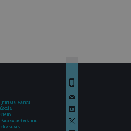
"Jurista Vārdu"
kcija
oriem
ošanas noteikumi
rtiesības