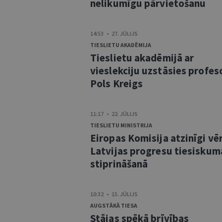
nelikumīgu pārvietošanu
14:53 • 27. JŪLIJS
TIESLIETU AKADĒMIJA
Tieslietu akadēmijā ar
vieslekciju uzstāsies profes
Pols Kreigs
11:17 • 22. JŪLIJS
TIESLIETU MINISTRIJA
Eiropas Komisija atzinīgi vē
Latvijas progresu tiesiskum
stiprināšanā
10:32 • 15. JŪLIJS
AUGSTĀKĀ TIESA
Stājas spēkā brīvības