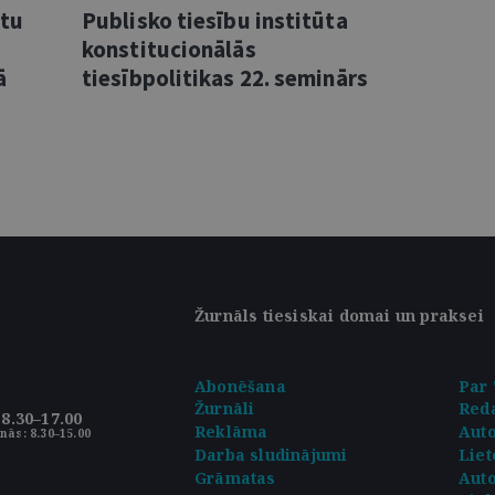
ntu
Publisko tiesību institūta
konstitucionālās
ā
tiesībpolitikas 22. seminārs
Žurnāls tiesiskai domai un praksei
Abonēšana
Par 
Žurnāli
Reda
8.30–17.00
Reklāma
Aut
nās: 8.30–15.00
Darba sludinājumi
Liet
Grāmatas
Auto