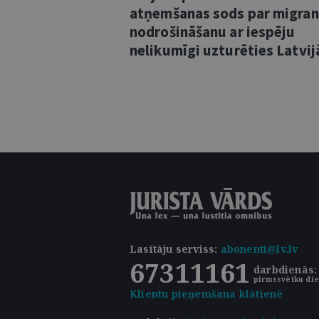
atņemšanas sods par migra
nodrošināšanu ar iespēju
nelikumīgi uzturēties Latvij
Lasītāju serviss
:
abonenti@lv.lv
67311161
darbdienās: 
pirmssvētku die
Klientu pieņemšana klātienē