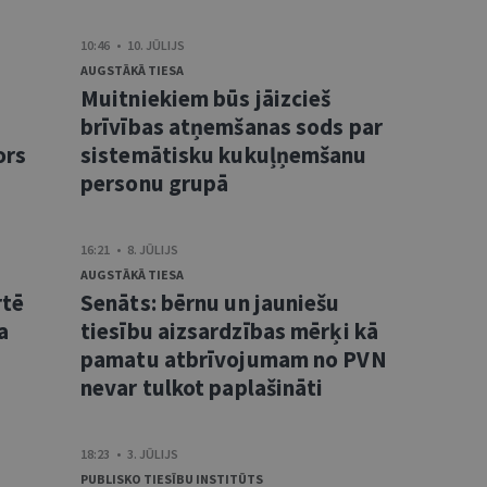
10:46 • 10. JŪLIJS
AUGSTĀKĀ TIESA
Muitniekiem būs jāizcieš
brīvības atņemšanas sods par
ors
sistemātisku kukuļņemšanu
personu grupā
16:21 • 8. JŪLIJS
AUGSTĀKĀ TIESA
rtē
Senāts: bērnu un jauniešu
a
tiesību aizsardzības mērķi kā
pamatu atbrīvojumam no PVN
nevar tulkot paplašināti
18:23 • 3. JŪLIJS
PUBLISKO TIESĪBU INSTITŪTS