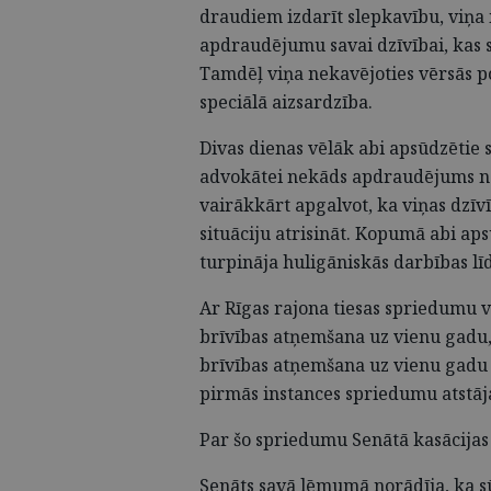
draudiem izdarīt slepkavību, viņa 
apdraudējumu savai dzīvībai, kas s
Tamdēļ viņa nekavējoties vērsās po
speciālā aizsardzība.
Divas dienas vēlāk abi apsūdzētie 
advokātei nekāds apdraudējums ne
vairākkārt apgalvot, ka viņas dzīvī
situāciju atrisināt. Kopumā abi a
turpināja huligāniskās darbības līd
Ar Rīgas rajona tiesas spriedumu 
brīvības atņemšana uz vienu gadu,
brīvības atņemšana uz vienu gadu
pirmās instances spriedumu atstāj
Par šo spriedumu Senātā kasācijas
Senāts savā lēmumā norādīja, ka sū