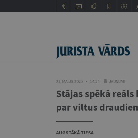
21. MAIJS 2025 • 14:14
JAUNUMI
Stājas spēkā reāls
par viltus draudie
AUGSTĀKĀ TIESA