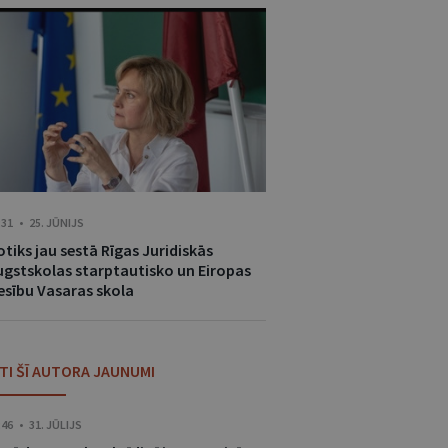
:31 • 25. JŪNIJS
tiks jau sestā Rīgas Juridiskās
ugstskolas starptautisko un Eiropas
iesību Vasaras skola
ITI ŠĪ AUTORA JAUNUMI
:46 • 31. JŪLIJS