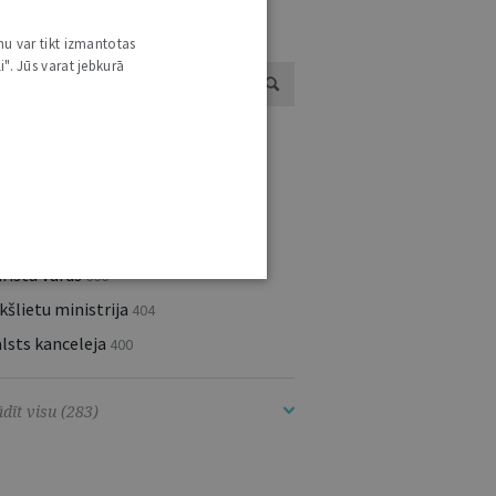
ESTĀŽU UN INSTITŪCIJU JAUNUMI
nu var tikt izmantotas
i". Jūs varat jebkurā
ugstākā tiesa
2655
eslietu ministrija
1896
aeimas Preses dienests
1629
atversmes tiesa
1026
rista Vārds
666
kšlietu ministrija
404
lsts kanceleja
400
dīt visu (283)