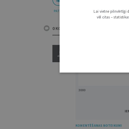
PATĪK
Lai vietne pilnvērtīg
vēl citas – statisti
0 KOMENTĀRI
3000
IE
KOMENTĒŠANAS NOTEIKUMI