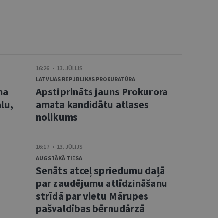
16:26 • 13. JŪLIJS
LATVIJAS REPUBLIKAS PROKURATŪRA
ma
Apstiprināts jauns Prokurora
lu,
amata kandidātu atlases
nolikums
16:17 • 13. JŪLIJS
AUGSTĀKĀ TIESA
Senāts atceļ spriedumu daļā
s
par zaudējumu atlīdzināšanu
strīdā par vietu Mārupes
pašvaldības bērnudārzā