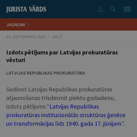
JAUNUMI
23. SEPTEMBRIS 2025 • 09:27
Izdots pētījums par Latvijas prokuratūras
vēsturi
LATVIJAS REPUBLIKAS PROKURATŪRA
Godinot Latvijas Republikas prokuratūras
atjaunošanas trīsdesmit piekto gadadienu,
izdots pētījums “
Latvijas Republikas
prokuratūras institucionālās struktūras ģenēze
un transformācijas līdz 1940. gada 17. jūnijam
”.