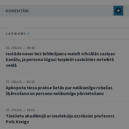
KOMENTĀRI
JAUNUMI
31. JŪLIJS • 08:46
Iestāde nevar bez brīdinājuma mainīt oficiālās saziņas
kanālu, ja persona lūgusi turpināt sazināties noteiktā
veidā
27. JŪLIJS • 15:10
Apkopota tiesu prakse lietās par nelikumīgu robežas
šķērsošanu un personu nelikumīgu pārvietošanu
27. JŪLIJS • 14:53
Tieslietu akadēmijā ar vieslekciju uzstāsies profesors
Pols Kreigs