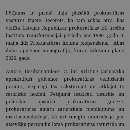
Pētījums ir pirmā daļa plašākā prokuratūras
vēstures izpētē. Iecerēts, ka tam sekos otrā, kas
veltīta Latvijas Republikas prokuratūras kā tiesību
institūta transformācijai periodā pēc 1990. gada 4.
maija līdz Prokuratūras likuma pieņemšanai. Abas
daļas apvienos monogrāfijā, kuras izdošanu plāno
2026. gadā.
Autore, tiesībzinātniece Dr. iur. Kristīne Jarinovska
aprakstījusi galvenos prokuratūras veidošanās
posmus, vispārīgi tos raksturojot un atklājot to
saturisko nozīmi. Pētījumā ieskicēti tiesiskie un
politiskie apstākļi prokuratūras ģenēzē,
prokuratūras amatu saturiskajā piepildījumā un
institucionalizācijā, kā arī sniegta informācija par
atsevišķu personību loma prokuratūras saturiskā un