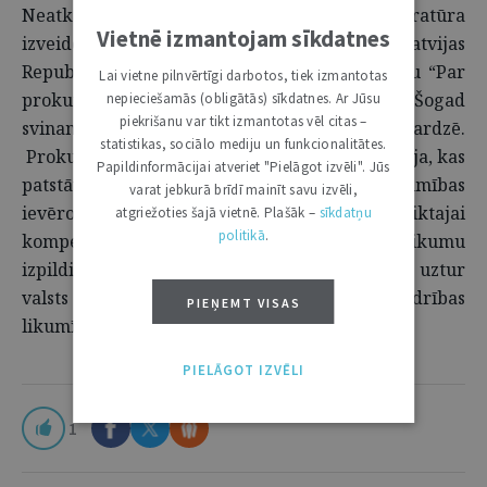
Neatkarīgā Latvijas Republikas prokuratūra
Vietnē izmantojam sīkdatnes
izveidota 1990. gada 26. septembrī, kad Latvijas
Republikas Augstākā Padome pieņēma likumu “Par
Lai vietne pilnvērtīgi darbotos, tiek izmantotas
prokurora uzraudzību Latvijas Republikā”. Šogad
nepieciešamās (obligātās) sīkdatnes. Ar Jūsu
piekrišanu var tikt izmantotas vēl citas –
svinam 35 gadus taisnīguma un tiesiskuma sardzē.
statistikas, sociālo mediju un funkcionalitātes.
Prokuratūra ir neatkarīga tiesu varas institūcija, kas
Papildinformācijai atveriet "Pielāgot izvēli". Jūs
patstāvīgi īsteno uzraudzību pār likumības
varat jebkurā brīdī mainīt savu izvēli,
ievērošanu atbilstoši normatīvajos aktos noteiktajai
atgriežoties šajā vietnē. Plašāk –
sīkdatņu
politikā
.
kompetencei. Prokuratūra rūpējas par likumu
izpildi, ierosina un virza kriminālprocesus, uztur
valsts apsūdzību un aizstāv valsts un sabiedrības
PIEŅEMT VISAS
likumīgās intereses.
PIELĀGOT IZVĒLI
1