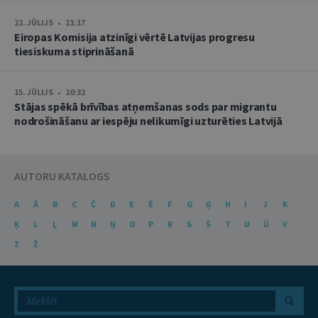
22. JŪLIJS • 11:17
Eiropas Komisija atzinīgi vērtē Latvijas progresu
tiesiskuma stiprināšanā
15. JŪLIJS • 10:32
Stājas spēkā brīvības atņemšanas sods par migrantu
nodrošināšanu ar iespēju nelikumīgi uzturēties Latvijā
AUTORU KATALOGS
A
Ā
B
C
Č
D
E
Ē
F
G
Ģ
H
I
J
K
Ķ
L
Ļ
M
N
Ņ
O
P
R
S
Š
T
U
Ū
V
Z
Ž