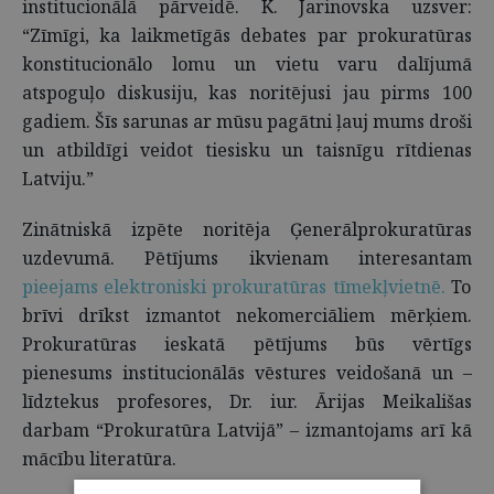
institucionālā pārveidē. K. Jarinovska uzsver:
“Zīmīgi, ka laikmetīgās debates par prokuratūras
konstitucionālo lomu un vietu varu dalījumā
atspoguļo diskusiju, kas noritējusi jau pirms 100
gadiem. Šīs sarunas ar mūsu pagātni ļauj mums droši
un atbildīgi veidot tiesisku un taisnīgu rītdienas
Latviju.”
Zinātniskā izpēte noritēja Ģenerālprokuratūras
uzdevumā. Pētījums ikvienam interesantam
pieejams elektroniski prokuratūras tīmekļvietnē.
To
brīvi drīkst izmantot nekomerciāliem mērķiem.
Prokuratūras ieskatā pētījums būs vērtīgs
pienesums institucionālās vēstures veidošanā un –
līdztekus profesores, Dr. iur. Ārijas Meikališas
darbam “Prokuratūra Latvijā” – izmantojams arī kā
mācību literatūra.