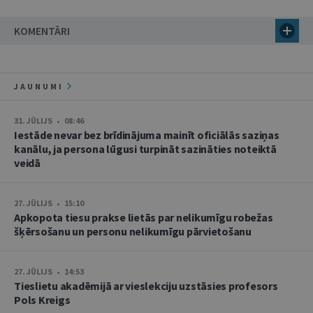
KOMENTĀRI
JAUNUMI
31. JŪLIJS • 08:46
Iestāde nevar bez brīdinājuma mainīt oficiālās saziņas
kanālu, ja persona lūgusi turpināt sazināties noteiktā
veidā
27. JŪLIJS • 15:10
Apkopota tiesu prakse lietās par nelikumīgu robežas
šķērsošanu un personu nelikumīgu pārvietošanu
27. JŪLIJS • 14:53
Tieslietu akadēmijā ar vieslekciju uzstāsies profesors
Pols Kreigs