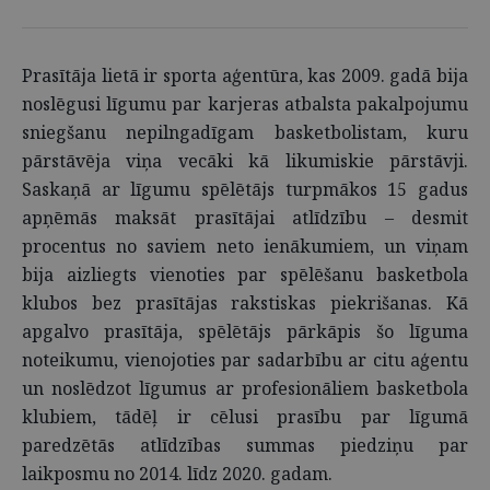
Prasītāja lietā ir sporta aģentūra, kas 2009. gadā bija
noslēgusi līgumu par karjeras atbalsta pakalpojumu
sniegšanu nepilngadīgam basketbolistam, kuru
pārstāvēja viņa vecāki kā likumiskie pārstāvji.
Saskaņā ar līgumu spēlētājs turpmākos 15 gadus
apņēmās maksāt prasītājai atlīdzību – desmit
procentus no saviem neto ienākumiem, un viņam
bija aizliegts vienoties par spēlēšanu basketbola
klubos bez prasītājas rakstiskas piekrišanas. Kā
apgalvo prasītāja, spēlētājs pārkāpis šo līguma
noteikumu, vienojoties par sadarbību ar citu aģentu
un noslēdzot līgumus ar profesionāliem basketbola
klubiem, tādēļ ir cēlusi prasību par līgumā
paredzētās atlīdzības summas piedziņu par
laikposmu no 2014. līdz 2020. gadam.