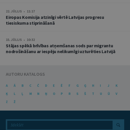
22. JŪLIJS • 11:17
Eiropas Komisija atzinīgi vērtē Latvijas progresu
tiesiskuma stiprināšanā
15. JŪLIJS • 10:32
Stājas spēkā brīvības atņemšanas sods par migrantu
nodrošināšanu ar iespēju nelikumīgi uzturēties Latvijā
AUTORU KATALOGS
A
Ā
B
C
Č
D
E
Ē
F
G
Ģ
H
I
J
K
Ķ
L
Ļ
M
N
Ņ
O
P
R
S
Š
T
U
Ū
V
Z
Ž