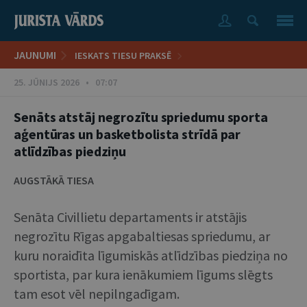
JAUNUMI
IESKATS TIESU PRAKSĒ
25. JŪNIJS 2026 • 07:07
Senāts atstāj negrozītu spriedumu sporta
aģentūras un basketbolista strīdā par
atlīdzības piedziņu
AUGSTĀKĀ TIESA
Senāta Civillietu departaments ir atstājis
negrozītu Rīgas apgabaltiesas spriedumu, ar
kuru noraidīta līgumiskās atlīdzības piedziņa no
sportista, par kura ienākumiem līgums slēgts
tam esot vēl nepilngadīgam.