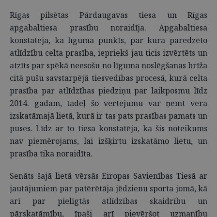
Rīgas pilsētas Pārdaugavas tiesa un Rīgas
apgabaltiesa prasību noraidīja. Apgabaltiesa
konstatēja, ka līguma punkts, par kurā paredzēto
atlīdzību celta prasība, iepriekš jau ticis izvērtēts un
atzīts par spēkā neesošu no līguma noslēgšanas brīža
citā pušu savstarpējā tiesvedības procesā, kurā celta
prasība par atlīdzības piedziņu par laikposmu līdz
2014. gadam, tādēļ šo vērtējumu var ņemt vērā
izskatāmajā lietā, kurā ir tas pats prasības pamats un
puses. Līdz ar to tiesa konstatēja, ka šis noteikums
nav piemērojams, lai izšķirtu izskatāmo lietu, un
prasība tika noraidīta.
Senāts šajā lietā vērsās Eiropas Savienības Tiesā ar
jautājumiem par patērētāja jēdzienu sporta jomā, kā
arī par pielīgtās atlīdzības skaidrību un
pārskatāmību, īpaši arī pievēršot uzmanību