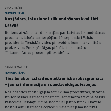
DINA GAILĪTE
NUMURA TĒMA
Kas jādara, lai uzlabotu likumdošanas kvalitāti
Latvijā
Rudens aizsācies ar diskusijām par Latvijas likumdošanas
procesa uzlabošanas iespējām: 10. septembrī Valsts
prezidenta Tiesiskās vides pilnveides komisija (vadītājs –
prof. Aivars Endziņš) Rīgas pilī rīkoja semināru
"Likumdošanas procesa pilnveide", ...
SANNIJA MATULE
NUMURA TĒMA
Tiesību aktu izstrādes elektroniskā rokasgrāmata
– jauna informācija un daudzveidīgas iespējas
Noslēdzoties gadu ilgajam iepirkuma procedūras, dizaina
un tehniskās izstrādes posmam, septembra izskaņā Valsts
kanceleja lietotāju rīcībā nodevusi jauno tīmeklī bāzēto
tiesību aktu izstrādes ceļvedi.1 Tajā pieejama ne tikai