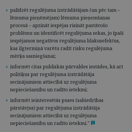
palīdzēt regulējuma izstrādātājam (un pēc tam –
lēmuma pieņēmējam) lēmuma pieņemšanas
procesā – apzināt iespējas risināt pastāvošo
problēmu un identificēt regulējuma sekas, jo īpaši
iespējamos negatīvos regulējuma blakusefektus,
kas ilgtermiņā varētu radīt risku regulējuma
mērķa sasniegšanai;
informēt citas publiskās pārvaldes iestādes, kā arī
politiķus par regulējuma izstrādātāja
secinājumiem attiecībā uz regulējuma
nepieciešamību un radīto ietekmi;
informēt ieinteresētās puses (sabiedrības
pārstāvjus) par regulējuma izstrādātāja
secinājumiem attiecībā uz regulējuma
nepieciešamību un radīto ietekmi."
2