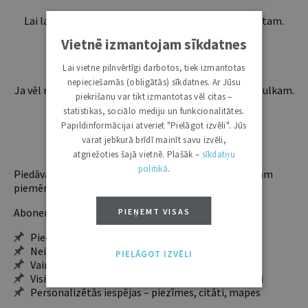
Lai lasītu šo rakstu tālāk, Tev jābūt žurnāla abonentam.
Esošos abonentus lūdzam autorizēties:
Vietnē izmantojam sīkdatnes
Lai vietne pilnvērtīgi darbotos, tiek izmantotas
nepieciešamās (obligātās) sīkdatnes. Ar Jūsu
Ja vēl neesi abonents, aicinām pievienoties lasītāju pulkam.
piekrišanu var tikt izmantotas vēl citas –
Iegūsi tūlītēju piekļuvi digitālajam saturam!
statistikas, sociālo mediju un funkcionalitātes.
Papildinformācijai atveriet "Pielāgot izvēli". Jūs
varat jebkurā brīdī mainīt savu izvēli,
ABONĒT
atgriežoties šajā vietnē. Plašāk –
sīkdatņu
politikā
.
Piedāvājam trīs abonementu veidus. Vienam lietotājam
piemērotākais ir "Mazais" (3, 6 un 12 mēnešiem).
Abonentu ieguvumi:
PIEŅEMT VISAS
Pieeja jaunākajam izdevumam
Neierobežota pieeja arhīvam – 24 h/7 d.
PIELĀGOT IZVĒLI
Vairāk nekā 18 000 rakstu un 2000 autoru
Visi tematiskie numuri un ikgadējie grāmatžurnāli
Personalizētās iespējas – piezīmes, citāti, mapes