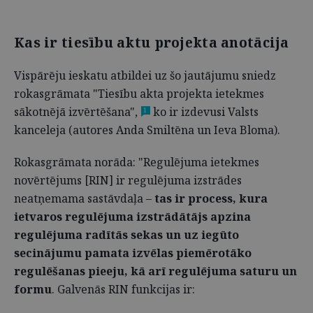
Kas ir tiesību aktu projekta anotācija
Vispārēju ieskatu atbildei uz šo jautājumu sniedz
rokasgrāmata "Tiesību akta projekta ietekmes
sākotnējā izvērtēšana",
ko ir izdevusi Valsts
1
kanceleja (autores Anda Smiltēna un Ieva Bloma).
Rokasgrāmata norāda: "Regulējuma ietekmes
novērtējums [RIN] ir regulējuma izstrādes
neatņemama sastāvdaļa –
tas ir process, kura
ietvaros regulējuma izstrādātājs apzina
regulējuma radītās sekas un uz iegūto
secinājumu pamata izvēlas piemērotāko
regulēšanas pieeju, kā arī regulējuma saturu un
formu
. Galvenās RIN funkcijas ir: