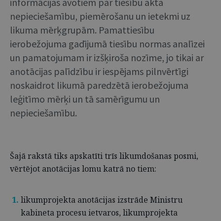
informācijas avotiem par tiesību akta
nepieciešamību, piemērošanu un ietekmi uz
likuma mērķgrupām. Pamattiesību
ierobežojuma gadījumā tiesību normas analīzei
un pamatojumam ir izšķiroša nozīme, jo tikai ar
anotācijas palīdzību ir iespējams pilnvērtīgi
noskaidrot likumā paredzētā ierobežojuma
leģitīmo mērķi un tā samērīgumu un
nepieciešamību.
Šajā rakstā tiks apskatīti trīs likumdošanas posmi,
vērtējot anotācijas lomu katrā no tiem:
likumprojekta anotācijas izstrāde Ministru
kabineta procesu ietvaros, likumprojekta