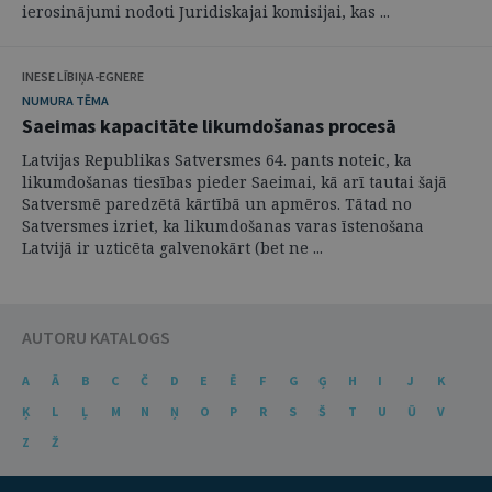
ierosinājumi nodoti Juridiskajai komisijai, kas ...
INESE LĪBIŅA-EGNERE
NUMURA TĒMA
Saeimas kapacitāte likumdošanas procesā
Latvijas Republikas Satversmes 64. pants noteic, ka
likumdošanas tiesības pieder Saeimai, kā arī tautai šajā
Satversmē paredzētā kārtībā un apmēros. Tātad no
Satversmes izriet, ka likumdošanas varas īstenošana
Latvijā ir uzticēta galvenokārt (bet ne ...
AUTORU KATALOGS
A
Ā
B
C
Č
D
E
Ē
F
G
Ģ
H
I
J
K
Ķ
L
Ļ
M
N
Ņ
O
P
R
S
Š
T
U
Ū
V
Z
Ž