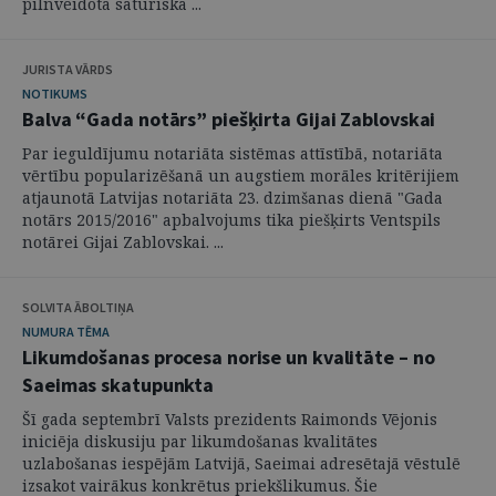
pilnveidota saturiskā ...
JURISTA VĀRDS
NOTIKUMS
Balva “Gada notārs” piešķirta Gijai Zablovskai
Par ieguldījumu notariāta sistēmas attīstībā, notariāta
vērtību popularizēšanā un augstiem morāles kritērijiem
atjaunotā Latvijas notariāta 23. dzimšanas dienā "Gada
notārs 2015/2016" apbalvojums tika piešķirts Ventspils
notārei Gijai Zablovskai. ...
SOLVITA ĀBOLTIŅA
NUMURA TĒMA
Likumdošanas procesa norise un kvalitāte – no
Saeimas skatupunkta
Šī gada septembrī Valsts prezidents Raimonds Vējonis
iniciēja diskusiju par likumdošanas kvalitātes
uzlabošanas iespējām Latvijā, Saeimai adresētajā vēstulē
izsakot vairākus konkrētus priekšlikumus. Šie