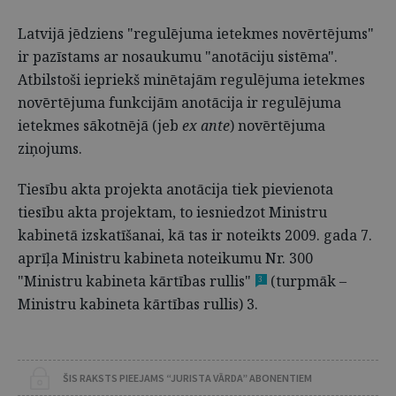
Latvijā jēdziens "regulējuma ietekmes novērtējums"
ir pazīstams ar nosaukumu "anotāciju sistēma".
Atbilstoši iepriekš minētajām regulējuma ietekmes
novērtējuma funkcijām anotācija ir regulējuma
ietekmes sākotnējā (jeb
ex ante
) novērtējuma
ziņojums.
Tiesību akta projekta anotācija tiek pievienota
tiesību akta projektam, to iesniedzot Ministru
kabinetā izskatīšanai, kā tas ir noteikts 2009. gada 7.
aprīļa Ministru kabineta noteikumu Nr. 300
"Ministru kabineta kārtības rullis"
(turpmāk –
3
Ministru kabineta kārtības rullis) 3.
ŠIS RAKSTS PIEEJAMS “JURISTA VĀRDA” ABONENTIEM