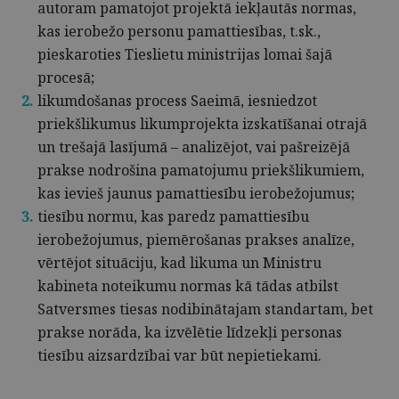
autoram pamatojot projektā iekļautās normas,
kas ierobežo personu pamattiesības, t.sk.,
pieskaroties Tieslietu ministrijas lomai šajā
procesā;
likumdošanas process Saeimā, iesniedzot
priekšlikumus likumprojekta izskatīšanai otrajā
un trešajā lasījumā – analizējot, vai pašreizējā
prakse nodrošina pamatojumu priekšlikumiem,
kas ievieš jaunus pamattiesību ierobežojumus;
tiesību normu, kas paredz pamattiesību
ierobežojumus, piemērošanas prakses analīze,
vērtējot situāciju, kad likuma un Ministru
kabineta noteikumu normas kā tādas atbilst
Satversmes tiesas nodibinātajam standartam, bet
prakse norāda, ka izvēlētie līdzekļi personas
tiesību aizsardzībai var būt nepietiekami.