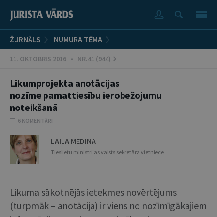
ŽURNĀLS
NUMURA TĒMA
11. OKTOBRIS 2016 • NR.41 (944)
Likumprojekta anotācijas
nozīme pamattiesību ierobežojumu
noteikšanā
6 KOMENTĀRI
LAILA MEDINA
Tieslietu ministrijas valsts sekretāra vietniece
Likuma sākotnējās ietekmes novērtējums
(turpmāk – anotācija) ir viens no nozīmīgākajiem